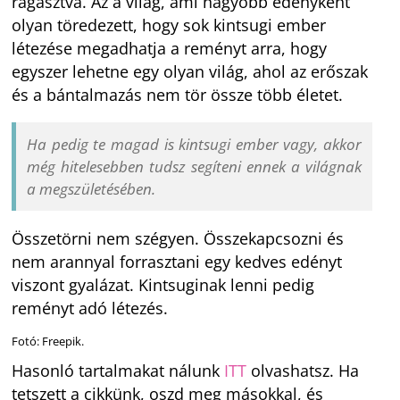
ragasztva. Az a világ, ami nagyobb edényként
olyan töredezett, hogy sok kintsugi ember
létezése megadhatja a reményt arra, hogy
egyszer lehetne egy olyan világ, ahol az erőszak
és a bántalmazás nem tör össze több életet.
Ha pedig te magad is kintsugi ember vagy, akkor
még hitelesebben tudsz segíteni ennek a világnak
a megszületésében.
Összetörni nem szégyen. Összekapcsozni és
nem arannyal forrasztani egy kedves edényt
viszont gyalázat. Kintsuginak lenni pedig
reményt adó létezés.
Fotó: Freepik.
Hasonló tartalmakat nálunk
ITT
olvashatsz. Ha
tetszett a cikkünk, oszd meg másokkal, és