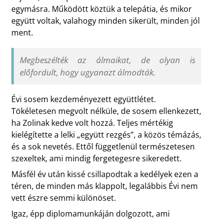
egymásra. Működött köztük a telepátia, és mikor
együtt voltak, valahogy minden sikerült, minden jól
ment.
Megbeszélték az álmaikat, de olyan is
előfordult, hogy ugyanazt álmodták.
Évi sosem kezdeményezett együttlétet.
Tökéletesen megvolt nélküle, de sosem ellenkezett,
ha Zolinak kedve volt hozzá. Teljes mértékig
kielégítette a lelki „együtt rezgés”, a közös témázás,
és a sok nevetés. Ettől függetlenül természetesen
szexeltek, ami mindig fergetegesre sikeredett.
Másfél év után kissé csillapodtak a kedélyek ezen a
téren, de minden más klappolt, legalábbis Évi nem
vett észre semmi különöset.
Igaz, épp diplomamunkáján dolgozott, ami