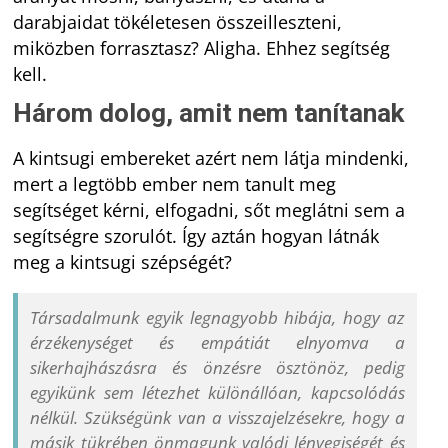
darabjaidat tökéletesen összeilleszteni,
miközben forrasztasz? Aligha. Ehhez segítség
kell.
Három dolog, amit nem tanítanak
A kintsugi embereket azért nem látja mindenki,
mert a legtöbb ember nem tanult meg
segítséget kérni, elfogadni, sőt meglátni sem a
segítségre szorulót. Így aztán hogyan látnák
meg a kintsugi szépségét?
Társadalmunk egyik legnagyobb hibája, hogy az
érzékenységet és empátiát elnyomva a
sikerhajhászásra és önzésre ösztönöz, pedig
egyikünk sem létezhet különállóan, kapcsolódás
nélkül. Szükségünk van a visszajelzésekre, hogy a
másik tükrében önmagunk valódi lényegiségét és