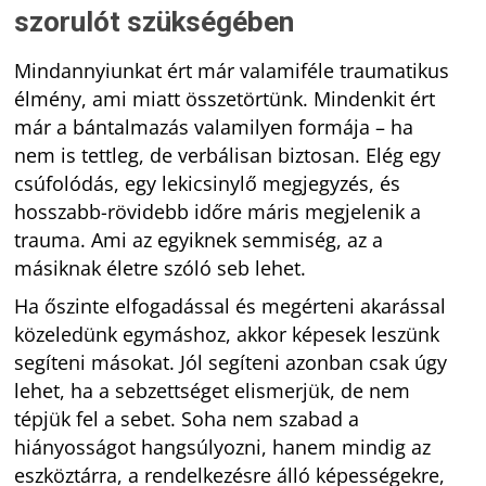
szorulót szükségében
Mindannyiunkat ért már valamiféle traumatikus
élmény, ami miatt összetörtünk. Mindenkit ért
már a bántalmazás valamilyen formája – ha
nem is tettleg, de verbálisan biztosan. Elég egy
csúfolódás, egy lekicsinylő megjegyzés, és
hosszabb-rövidebb időre máris megjelenik a
trauma. Ami az egyiknek semmiség, az a
másiknak életre szóló seb lehet.
Ha őszinte elfogadással és megérteni akarással
közeledünk egymáshoz, akkor képesek leszünk
segíteni másokat. Jól segíteni azonban csak úgy
lehet, ha a sebzettséget elismerjük, de nem
tépjük fel a sebet. Soha nem szabad a
hiányosságot hangsúlyozni, hanem mindig az
eszköztárra, a rendelkezésre álló képességekre,