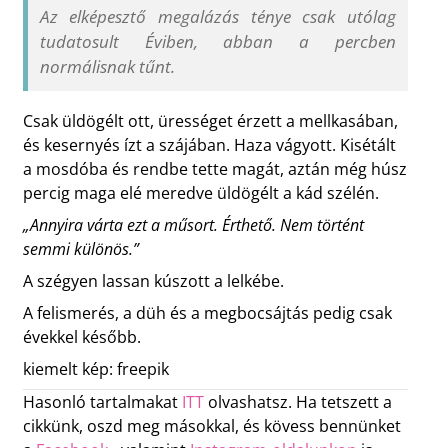
Az elképesztő megalázás ténye csak utólag
tudatosult Éviben, abban a percben
normálisnak tűnt.
Csak üldögélt ott, ürességet érzett a mellkasában,
és kesernyés ízt a szájában. Haza vágyott. Kisétált
a mosdóba és rendbe tette magát, aztán még húsz
percig maga elé meredve üldögélt a kád szélén.
„Annyira várta ezt a műsort. Érthető. Nem történt
semmi különös.”
A szégyen lassan kúszott a lelkébe.
A felismerés, a düh és a megbocsájtás pedig csak
évekkel később.
kiemelt kép: freepik
Hasonló tartalmakat
ITT
olvashatsz. Ha tetszett a
cikkünk, oszd meg másokkal, és kövess bennünket