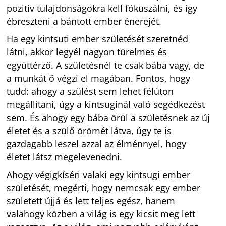
pozitív tulajdonságokra kell fókuszálni, és így
ébreszteni a bántott ember énerejét.
Ha egy kintsuti ember születését szeretnéd
látni, akkor legyél nagyon türelmes és
együttérző. A születésnél te csak bába vagy, de
a munkát ő végzi el magában. Fontos, hogy
tudd: ahogy a szülést sem lehet félúton
megállítani, úgy a kintsuginál való segédkezést
sem. És ahogy egy bába örül a születésnek az új
életet és a szülő örömét látva, úgy te is
gazdagabb leszel azzal az élménnyel, hogy
életet látsz megelevenedni.
Ahogy végigkíséri valaki egy kintsugi ember
születését, megérti, hogy nemcsak egy ember
született újjá és lett teljes egész, hanem
valahogy közben a világ is egy kicsit meg lett