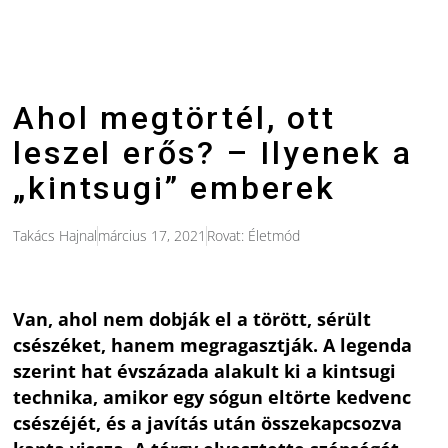
Ahol megtörtél, ott
leszel erős? – Ilyenek a
„kintsugi” emberek
Takács Hajnal
március 17, 2021
Rovat:
Életmód
Van, ahol nem dobják el a törött, sérült
csészéket, hanem megragasztják. A legenda
szerint hat évszázada alakult ki a kintsugi
technika, amikor egy sógun eltörte kedvenc
csészéjét, és a javítás után összekapcsozva