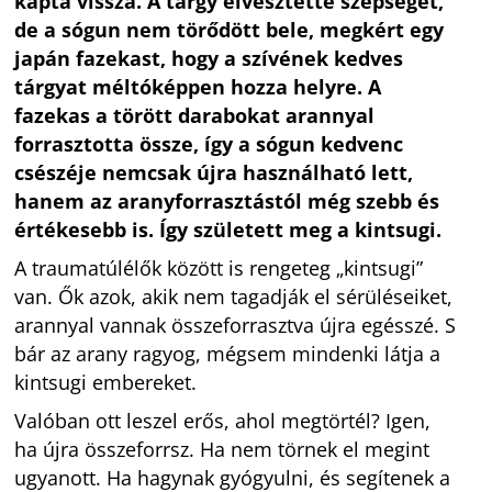
kapta vissza. A tárgy elvesztette szépségét,
de a sógun nem törődött bele, megkért egy
japán fazekast, hogy a szívének kedves
tárgyat méltóképpen hozza helyre. A
fazekas a törött darabokat arannyal
forrasztotta össze, így a sógun kedvenc
csészéje nemcsak újra használható lett,
hanem az aranyforrasztástól még szebb és
értékesebb is. Így született meg a kintsugi.
A traumatúlélők között is rengeteg „kintsugi”
van. Ők azok, akik nem tagadják el sérüléseiket,
arannyal vannak összeforrasztva újra egésszé. S
bár az arany ragyog, mégsem mindenki látja a
kintsugi embereket.
Valóban ott leszel erős, ahol megtörtél? Igen,
ha újra összeforrsz. Ha nem törnek el megint
ugyanott. Ha hagynak gyógyulni, és segítenek a