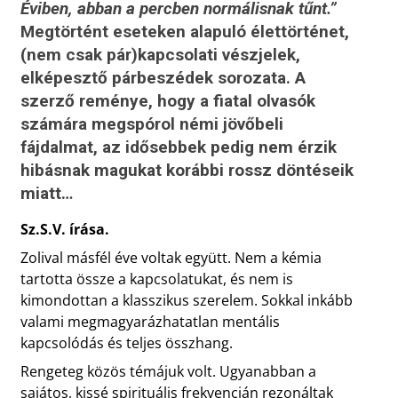
Éviben, abban a percben normálisnak tűnt.”
Megtörtént eseteken alapuló élettörténet,
(nem csak pár)kapcsolati vészjelek,
elképesztő párbeszédek sorozata. A
szerző reménye, hogy a fiatal olvasók
számára megspórol némi jövőbeli
fájdalmat, az idősebbek pedig nem érzik
hibásnak magukat korábbi rossz döntéseik
miatt…
Sz.S.V. írása.
Zolival másfél éve voltak együtt. Nem a kémia
tartotta össze a kapcsolatukat, és nem is
kimondottan a klasszikus szerelem. Sokkal inkább
valami megmagyarázhatatlan mentális
kapcsolódás és teljes összhang.
Rengeteg közös témájuk volt. Ugyanabban a
sajátos, kissé spirituális frekvencián rezonáltak