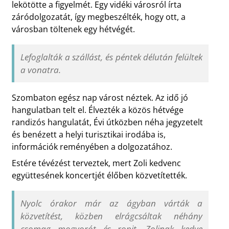
lekötötte a figyelmét. Egy vidéki városról írta
záródolgozatát, így megbeszélték, hogy ott, a
városban töltenek egy hétvégét.
Lefoglalták a szállást, és péntek délután felültek
a vonatra.
Szombaton egész nap várost néztek. Az idő jó
hangulatban telt el. Élvezték a közös hétvége
randizós hangulatát, Évi útközben néha jegyzetelt
és benézett a helyi turisztikai irodába is,
információk reményében a dolgozatához.
Estére tévézést terveztek, mert Zoli kedvenc
együttesének koncertjét élőben közvetítették.
Nyolc órakor már az ágyban várták a
közvetítést, közben elrágcsáltak néhány
csomag mogyorót és ropit. Zolinak kedve