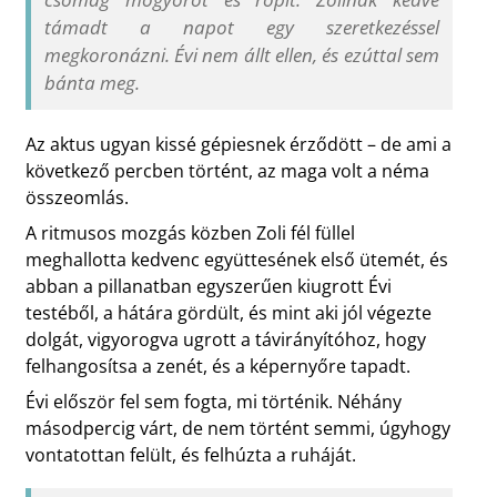
támadt a napot egy szeretkezéssel
megkoronázni. Évi nem állt ellen, és ezúttal sem
bánta meg.
Az aktus ugyan kissé gépiesnek érződött – de ami a
következő percben történt, az maga volt a néma
összeomlás.
A ritmusos mozgás közben Zoli fél füllel
meghallotta kedvenc együttesének első ütemét, és
abban a pillanatban egyszerűen kiugrott Évi
testéből, a hátára gördült, és mint aki jól végezte
dolgát, vigyorogva ugrott a távirányítóhoz, hogy
felhangosítsa a zenét, és a képernyőre tapadt.
Évi először fel sem fogta, mi történik. Néhány
másodpercig várt, de nem történt semmi, úgyhogy
vontatottan felült, és felhúzta a ruháját.