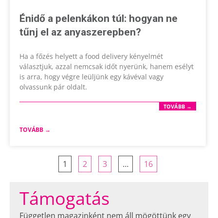
Énidő a pelenkákon túl: hogyan ne
tűnj el az anyaszerepben?
Ha a főzés helyett a food delivery kényelmét
választjuk, azzal nemcsak időt nyerünk, hanem esélyt
is arra, hogy végre leüljünk egy kávéval vagy
olvassunk pár oldalt.
TOVÁBB →
TOVÁBB →
1
2
3
…
16
T
á
m
o
g
a
t
á
s
Független magazinként nem áll mögöttünk egy