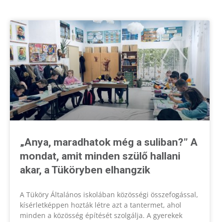
„Anya, maradhatok még a suliban?” A
mondat, amit minden szülő hallani
akar, a Tüköryben elhangzik
A Tüköry Általános iskolában közösségi összefogással,
kísérletképpen hozták létre azt a tantermet, ahol
minden a közösség építését szolgálja. A gyerekek