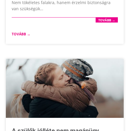
Nem tökéletes falakra, hanem érzelmi biztonságra
van szükségük…
TOVÁBB →
TOVÁBB →
A szülők jólléte nem magánügy,