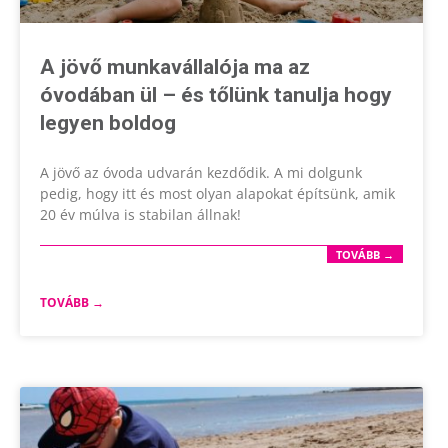
A jövő munkavállalója ma az
óvodában ül – és tőlünk tanulja hogy
legyen boldog
A jövő az óvoda udvarán kezdődik. A mi dolgunk
pedig, hogy itt és most olyan alapokat építsünk, amik
20 év múlva is stabilan állnak!
TOVÁBB →
TOVÁBB →