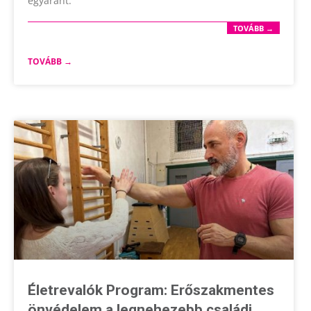
egyaránt.
TOVÁBB →
TOVÁBB →
Életrevalók Program: Erőszakmentes
önvédelem a legnehezebb családi