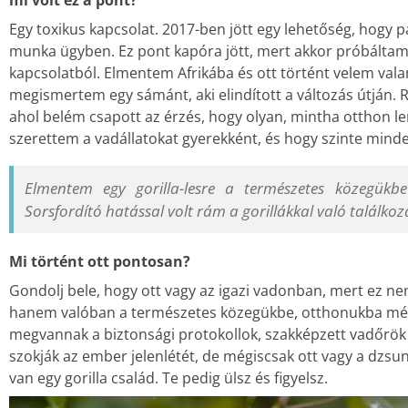
mi volt ez a pont?
Egy toxikus kapcsolat. 2017-ben jött egy lehetőség, hogy p
munka ügyben. Ez pont kapóra jött, mert akkor próbáltam 
kapcsolatból. Elmentem Afrikába és ott történt velem val
megismertem egy sámánt, aki elindított a változás útján. 
ahol belém csapott az érzés, hogy olyan, mintha otthon l
szerettem a vadállatokat gyerekként, és hogy szinte minde
Elmentem egy gorilla-lesre a természetes közegükbe
Sorsfordító hatással volt rám a gorillákkal való találkoz
Mi történt ott pontosan?
Gondolj bele, hogy ott vagy az igazi vadonban, mert ez ne
hanem valóban a természetes közegükbe, otthonukba mé
megvannak a biztonsági protokollok, szakképzett vadőrök j
szokják az ember jelenlétét, de mégiscsak ott vagy a dzsu
van egy gorilla család. Te pedig ülsz és figyelsz.