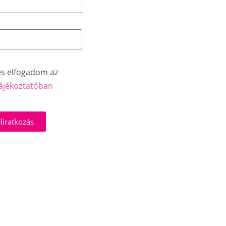
és elfogadom az
ájékoztatóban
liratkozás