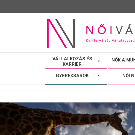
NŐI
VÁLLALKOZÁS ÉS
NŐK A MU
KARRIER
VÁLTÓ
GYEREKSAROK
NŐI 