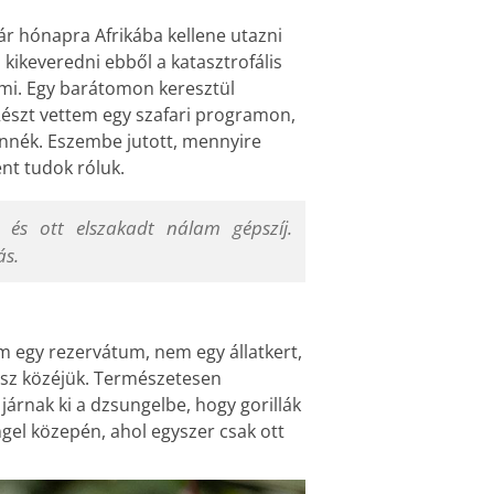
ár hónapra Afrikába kellene utazni
kikeveredni ebből a katasztrofális
ami. Egy barátomon keresztül
Részt vettem egy szafari programon,
ennék. Eszembe jutott, mennyire
nt tudok róluk.
 és ott elszakadt nálam gépszíj.
ás.
m egy rezervátum, nem egy állatkert,
sz közéjük. Természetesen
árnak ki a dzsungelbe, hogy gorillák
ngel közepén, ahol egyszer csak ott