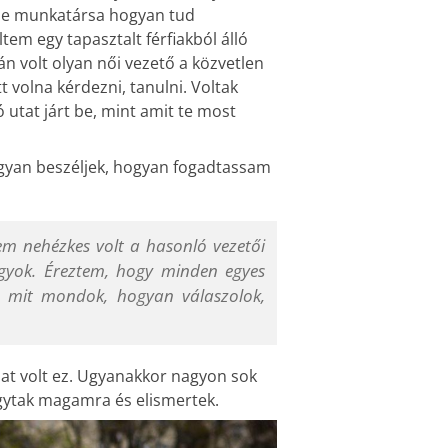
iféle munkatársa hogyan tud
m egy tapasztalt férfiakból álló
n volt olyan női vezető a közvetlen
 volna kérdezni, tanulni. Voltak
 utat járt be, mint amit te most
ogyan beszéljek, hogyan fogadtassam
sem nehézkes volt a hasonló vezetői
gyok. Éreztem, hogy minden egyes
n mit mondok, hogyan válaszolok,
dat volt ez. Ugyanakkor nagyon sok
gytak magamra és elismertek.