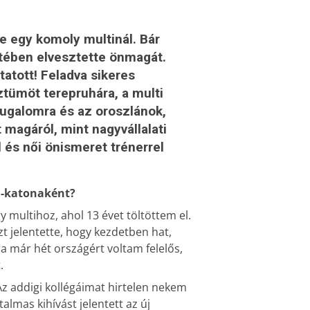
e egy komoly multinál. Bár
tében elvesztette önmagát.
atott! Feladva sikeres
osztümöt terepruhára, a multi
nyugalomra és az oroszlánok,
 magáról, mint nagyvállalati
 és női önismeret trénerrel
ti-katonaként?
multihoz, ahol 13 évet töltöttem el.
t jelentette, hogy kezdetben hat,
a már hét országért voltam felelős,
.
 Az addigi kollégáimat hirtelen nekem
talmas kihívást jelentett az új