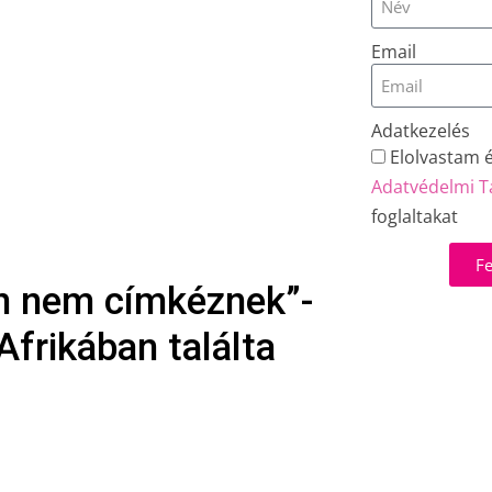
Email
Adatkezelés
Elolvastam 
Adatvédelmi T
foglaltakat
Fe
en nem címkéznek”-
frikában találta