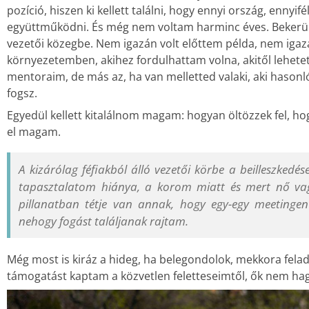
pozíció, hiszen ki kellett találni, hogy ennyi ország, enny
együttműködni. És még nem voltam harminc éves. Bekerülte
vezetői közegbe. Nem igazán volt előttem példa, nem igazá
környezetemben, akihez fordulhattam volna, akitől lehetett
mentoraim, de más az, ha van melletted valaki, aki hasonló
fogsz.
Egyedül kellett kitalálnom magam: hogyan öltözzek fel, h
el magam.
A kizárólag féfiakból álló vezetői körbe a beilleszkedé
tapasztalatom hiánya, a korom miatt és mert nő va
pillanatban tétje van annak, hogy egy-egy meetinge
nehogy fogást találjanak rajtam.
Még most is kiráz a hideg, ha belegondolok, mekkora fela
támogatást kaptam a közvetlen feletteseimtől, ők nem ha