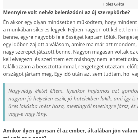
Holes Gréta
Mennyire volt nehéz belerázódni az új szerepkörbe?
Én akkor egy olyan mindsetben működtem, hogy mindent f
a munkában sikeres legyek. Fejben nagyon ott kellett lenni
benne, egyre nagyobb felelősséget kaptam tőlük. Renget
egy időben zajlott a válásom, amire ma már azt mondom,
nagy szerepet játszott benne. Nagyon magasan voltak ez
kell elvégezni és szerintem ezt máshogy nem lehetett csin
találkozzam a beosztottaimmal, rengeteget utaztam, előfo
országot jártam meg. Egy idő után azt sem tudtam, hol va
Nagyvilági életet éltem. Ilyenkor hajlamos azt gondo
nagyon jó helyeken eszik, jó hotelekben lakik, ami így is
üres lakásba mész haza, meetingről meetingre jársz, és
vagy-e vagy lány.
Amikor ilyen gyorsan él az ember, általában jön valam