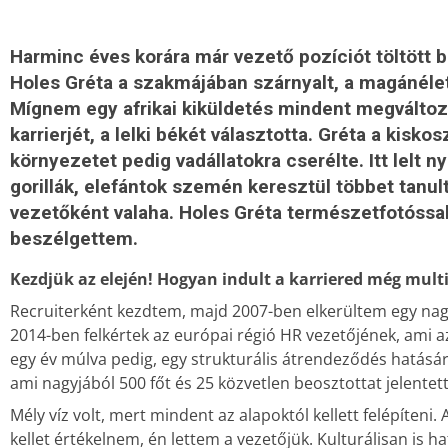
Harminc éves korára már vezető pozíciót töltött b
Holes Gréta a szakmájában szárnyalt, a magánéle
Mígnem egy afrikai kiküldetés mindent megváltozt
karrierjét, a lelki békét választotta. Gréta a kisk
környezetet pedig vadállatokra cserélte. Itt lelt 
gorillák, elefántok szemén keresztül többet tanult
vezetőként valaha. Holes Gréta természetfotóssal
beszélgettem.
Kezdjük az elején! Hogyan indult a karriered még mul
Recruiterként kezdtem, majd 2007-ben elkerültem egy nagy 
2014-ben felkértek az európai régió HR vezetőjének, ami az
egy év múlva pedig, egy strukturális átrendeződés hatásár
ami nagyjából 500 főt és 25 közvetlen beosztottat jelentett
Mély víz volt, mert mindent az alapoktól kellett felépíteni.
kellet értékelnem, én lettem a vezetőjük. Kulturálisan is ha