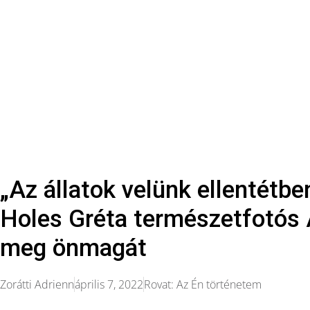
„Az állatok velünk ellentétb
Holes Gréta természetfotós A
meg önmagát
Zorátti Adrienn
április 7, 2022
Rovat:
Az Én történetem