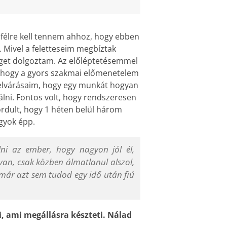
élre kell tennem ahhoz, hogy ebben
. Mivel a feletteseim megbíztak
eget dolgoztam. Az előléptetésemmel
 hogy a gyors szakmai előmenetelem
 elvárásaim, hogy egy munkát hogyan
álni. Fontos volt, hogy rendszeresen
rdult, hogy 1 héten belül három
gyok épp.
lni az ember, hogy nagyon jól él,
 van, csak közben álmatlanul alszol,
 már azt sem tudod egy idő után fiú
i, ami megállásra készteti. Nálad