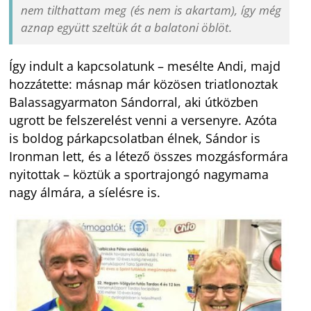
nem tilthattam meg (és nem is akartam), így még
aznap együtt szeltük át a balatoni öblöt.
Így indult a kapcsolatunk – mesélte Andi, majd
hozzátette: másnap már közösen triatlonoztak
Balassagyarmaton Sándorral, aki útközben
ugrott be felszerelést venni a versenyre. Azóta
is boldog párkapcsolatban élnek, Sándor is
Ironman lett, és a létező összes mozgásformára
nyitottak – köztük a sportrajongó nagymama
nagy álmára, a síelésre is.