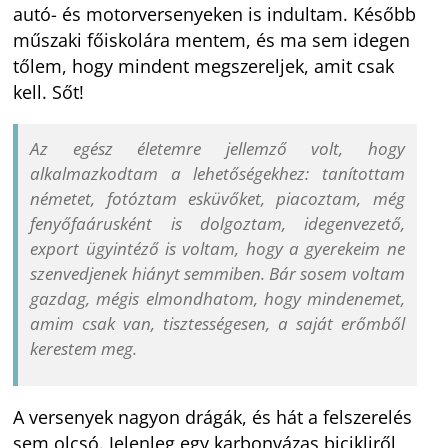
autó- és motorversenyeken is indultam. Később
műszaki főiskolára mentem, és ma sem idegen
tőlem, hogy mindent megszereljek, amit csak
kell. Sőt!
Az egész életemre jellemző volt, hogy
alkalmazkodtam a lehetőségekhez: tanítottam
németet, fotóztam esküvőket, piacoztam, még
fenyőfaárusként is dolgoztam, idegenvezető,
export ügyintéző is voltam, hogy a gyerekeim ne
szenvedjenek hiányt semmiben. Bár sosem voltam
gazdag, mégis elmondhatom, hogy mindenemet,
amim csak van, tisztességesen, a saját erőmből
kerestem meg.
A versenyek nagyon drágák, és hát a felszerelés
sem olcsó. Jelenleg egy karbonvázas bicikliről