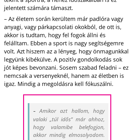
jelentett számára támaszt.
– Az életem során kerültem már padlóra vagy
anyagi, vagy párkapcsolati okokból, de ott is,
akkor is tudtam, hogy fel fogok állni és
felálltam. Ebben a sport is nagy segítségemre
volt. Azt hiszem az a lényeg, hogy önmagunkkal
legyünk kibékülve. A pozitív gondolkodás sok
jót képes bevonzani. Sosem szabad feladni – ez
nemcsak a versenyeknél, hanem az életben is
igaz. Mindig a megoldásra kell fókuszálni.
Amikor azt hallom, hogy
–
valaki „túl idős” már ahhoz,
hogy valamibe belefogjon,
akkor mindig elmosolyodom.