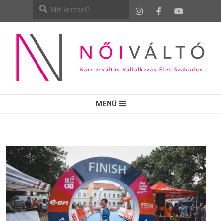
NŐI
MENÜ
VÁLTÓ