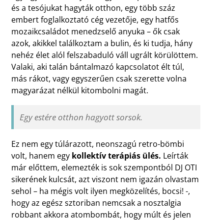
és a tesójukat hagyták otthon, egy több száz
embert foglalkoztató cég vezetője, egy hatfős
mozaikcsaládot menedzselő anyuka – ők csak
azok, akikkel találkoztam a bulin, és ki tudja, hány
nehéz élet alól felszabaduló váll ugrált körülöttem.
Valaki, aki talán bántalmazó kapcsolatot élt túl,
más rákot, vagy egyszerűen csak szerette volna
magyarázat nélkül kitombolni magát.
Egy estére otthon hagyott sorsok.
Ez nem egy túlárazott, neonszagú retro-bömbi
volt, hanem egy
kollektív terápiás ülés.
Leírták
már előttem, elemezték is sok szempontból DJ OTI
sikerének kulcsát, azt viszont nem igazán olvastam
sehol – ha mégis volt ilyen megközelítés, bocsi! -,
hogy az egész sztoriban nemcsak a nosztalgia
robbant akkora atombombát, hogy múlt és jelen