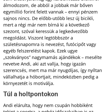
álmodozom, de abból a jobbak már bőven
egymillió forint felett vannak – ennyi pénzem
sajnos nincs. De előbb-utóbb lesz új bicikli,
mert a régi már nem bírná ki a következő
szezont, szóval keressük a legkedvezőbb
megoldást. Viszont legtöbbször a
születésnapomra is nevezést, futócipőt vagy
egyéb felszerelést kapok. Ezek ugye
„szokványos” nagymamás ajándékok – mesélte
nevetve Andi, aki azt vallja, hogy igazán
szerencsés, mert ma már nyugdíjas, így nyíltan
vállalhatja a hóbortjait, mindeközben pedig a
környezetét is motiválja.
Túl a holtpontokon
Andi elárulta, hogy nem csupán hobbiként
tekint a sportra, a nehéz időszakaiban is ez