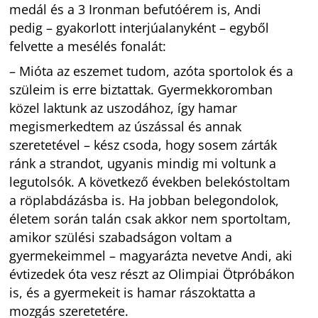
medál és a 3 Ironman befutóérem is, Andi
pedig – gyakorlott interjúalanyként – egyből
felvette a mesélés fonalát:
– Mióta az eszemet tudom, azóta sportolok és a
szüleim is erre biztattak. Gyermekkoromban
közel laktunk az uszodához, így hamar
megismerkedtem az úszással és annak
szeretetével – kész csoda, hogy sosem zárták
ránk a strandot, ugyanis mindig mi voltunk a
legutolsók. A következő években belekóstoltam
a röplabdázásba is. Ha jobban belegondolok,
életem során talán csak akkor nem sportoltam,
amikor szülési szabadságon voltam a
gyermekeimmel – magyarázta nevetve Andi, aki
évtizedek óta vesz részt az Olimpiai Ötpróbákon
is, és a gyermekeit is hamar rászoktatta a
mozgás szeretetére.