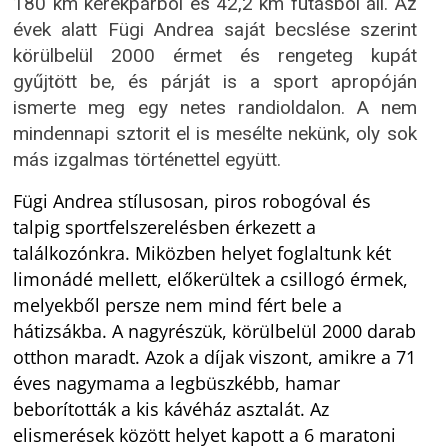
180 km kerékpárból és 42,2 km futásból áll. Az
évek alatt Fügi Andrea saját becslése szerint
körülbelül 2000 érmet és rengeteg kupát
gyűjtött be, és párját is a sport apropóján
ismerte meg egy netes randioldalon. A nem
mindennapi sztorit el is mesélte nekünk, oly sok
más izgalmas történettel együtt.
Fügi Andrea stílusosan, piros robogóval és
talpig sportfelszerelésben érkezett a
találkozónkra. Miközben helyet foglaltunk két
limonádé mellett, előkerültek a csillogó érmek,
melyekből persze nem mind fért bele a
hátizsákba. A nagyrészük, körülbelül 2000 darab
otthon maradt. Azok a díjak viszont, amikre a 71
éves nagymama a legbüszkébb, hamar
beborították a kis kávéház asztalát. Az
elismerések között helyet kapott a 6 maratoni