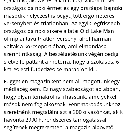
4,5 km kajakozás és 5 km futás), valamint két
országos bajnoki érmet és egy országos bajnoki
második helyezést is begyűjtött ergométeres
versenyben és triatlonban. Az egyik legfrissebb
országos bajnoki sikere a tatai Old Lake Man
olimpiai távú triatlon verseny, ahol hárman
voltak a korcsoportjában, ami elmondása
szerint ritkaság. A beszélgetésünk végén pedig
sietve felpattant a motorra, hogy a szokásos, 6
km-es esti futóedzés se maradjon ki…
Független magazinként nem áll mögöttünk egy
médiacég sem. Ez nagy szabadságot ad abban,
hogy olyan témákról is írhassunk, amelyekkel
mások nem foglalkoznak. Fennmaradásunkhoz
szeretnénk megtalálni azt a 300 olvasónkat, akik
havonta 2990 Ft rendszeres támogatással
segítenek megteremteni a magazin alapvető