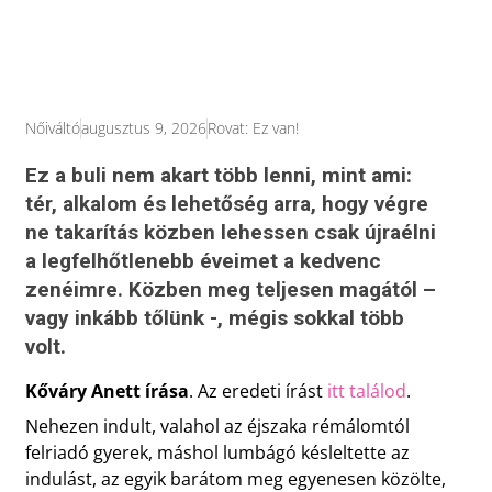
Nőiváltó
augusztus 9, 2026
Rovat:
Ez van!
Ez a buli nem akart több lenni, mint ami:
tér, alkalom és lehetőség arra, hogy végre
ne takarítás közben lehessen csak újraélni
a legfelhőtlenebb éveimet a kedvenc
zenéimre. Közben meg teljesen magától –
vagy inkább tőlünk -, mégis sokkal több
volt.
Kőváry Anett írása
. Az eredeti írást
itt találod
.
Nehezen indult, valahol az éjszaka rémálomtól
felriadó gyerek, máshol lumbágó késleltette az
indulást, az egyik barátom meg egyenesen közölte,