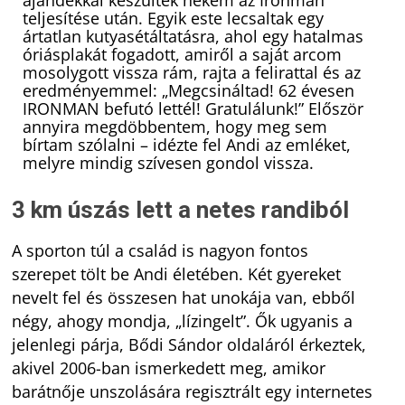
ajándékkal készültek nekem az Ironman
teljesítése után. Egyik este lecsaltak egy
ártatlan kutyasétáltatásra, ahol egy hatalmas
óriásplakát fogadott, amiről a saját arcom
mosolygott vissza rám, rajta a felirattal és az
eredményemmel: „Megcsináltad! 62 évesen
IRONMAN befutó lettél! Gratulálunk!” Először
annyira megdöbbentem, hogy meg sem
bírtam szólalni – idézte fel Andi az emléket,
melyre mindig szívesen gondol vissza.
3 km úszás lett a netes randiból
A sporton túl a család is nagyon fontos
szerepet tölt be Andi életében. Két gyereket
nevelt fel és összesen hat unokája van, ebből
négy, ahogy mondja, „lízingelt”. Ők ugyanis a
jelenlegi párja, Bődi Sándor oldaláról érkeztek,
akivel 2006-ban ismerkedett meg, amikor
barátnője unszolására regisztrált egy internetes