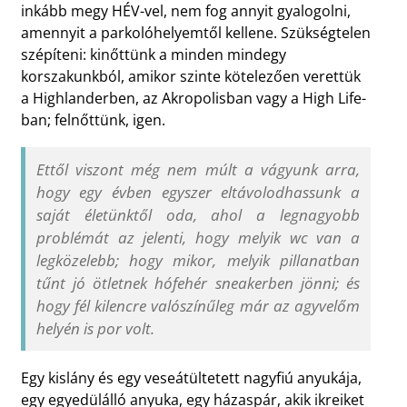
inkább megy HÉV-vel, nem fog annyit gyalogolni,
amennyit a parkolóhelyemtől kellene. Szükségtelen
szépíteni: kinőttünk a minden mindegy
korszakunkból, amikor szinte kötelezően verettük
a Highlanderben, az Akropolisban vagy a High Life-
ban; felnőttünk, igen.
Ettől viszont még nem múlt a vágyunk arra,
hogy egy évben egyszer eltávolodhassunk a
saját életünktől oda, ahol a legnagyobb
problémát az jelenti, hogy melyik wc van a
legközelebb; hogy mikor, melyik pillanatban
tűnt jó ötletnek hófehér sneakerben jönni; és
hogy fél kilencre valószínűleg már az agyvelőm
helyén is por volt.
Egy kislány és egy veseátültetett nagyfiú anyukája,
egy egyedülálló anyuka, egy házaspár, akik ikreiket