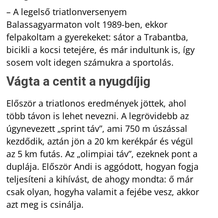
– A legelső triatlonversenyem
Balassagyarmaton volt 1989-ben, ekkor
felpakoltam a gyerekeket: sátor a Trabantba,
bicikli a kocsi tetejére, és már indultunk is, így
sosem volt idegen számukra a sportolás.
Vágta a centit a nyugdíjig
Először a triatlonos eredmények jöttek, ahol
több távon is lehet nevezni. A legrövidebb az
úgynevezett „sprint táv”, ami 750 m úszással
kezdődik, aztán jön a 20 km kerékpár és végül
az 5 km futás. Az „olimpiai táv”, ezeknek pont a
duplája. Először Andi is aggódott, hogyan fogja
teljesíteni a kihívást, de ahogy mondta: ő már
csak olyan, hogyha valamit a fejébe vesz, akkor
azt meg is csinálja.