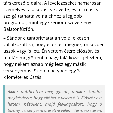
társkereső oldalra. A levelezéseket hamarosan
személyes találkozás is követte, és mi más is
szolgáltathatta volna ehhez a legjobb
programot, mint egy szenior úszóverseny
Balatonfűzfőn.
– Sándor eltántoríthatatlan volt: lelkesen
vállalkozott rá, hogy eljön és megnéz, miközben
úszok – így is lett. Én vettem észre először, és
miután megtörtént a nagy találkozás, jeleztem,
hogy nekem aznap még lesz egy másik
versenyem is. Szintén helyben egy 3
kilométeres úszás.
Akkor döbbentem meg igazán, amikor Sándor
megkérdezte, hogy eljöhet-e velem ő is. Először azt
hittem, nézőként, majd felvilágosított, hogy ő
bizony versenyezni szeretne velem. Természetesen,