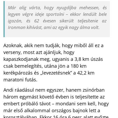
Már alig várta, hogy nyugdíjba mehessen, és
legyen végre ideje sportolni – ekkor lendült bele
igazán, és 62 évesen sikerült teljesítenie az
Ironman kihívást, ami az egyik nagy álma volt.
Azoknak, akik nem tudják, hogy miből áll ez a
verseny, most azt ajánljuk, hogy
kapaszkodjanak meg, ugyanis a 3,8 km úszás
csak bemelegítés, utána jön a 180 km
kerékpározás és „levezetésnek” a 42,2 km
maratoni futás.
Andi ráadásul nem egyszer, hanem zsinórban
három egymást követő évben is teljesítette az
embert próbáló távot – mondani sem kell, hogy
már első alkalommal országos bajnok lett a
korosztályában. Ekkor 16 óra 6 perc alatt győzte