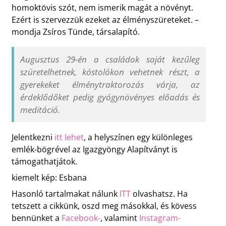
homoktövis szót, nem ismerik magát a növényt.
Ezért is szervezzük ezeket az élményszüreteket. –
mondja Zsíros Tünde, társalapító.
Augusztus 29-én a családok saját kezűleg
szüretelhetnek, kóstolókon vehetnek részt, a
gyerekeket élménytraktorozás várja, az
érdeklődőket pedig gyógynövényes előadás és
meditáció.
Jelentkezni
itt lehet
, a helyszínen egy különleges
emlék-bögrével az Igazgyöngy Alapítványt is
támogathatjátok.
kiemelt kép: Esbana
Hasonló tartalmakat nálunk
ITT
olvashatsz. Ha
tetszett a cikkünk, oszd meg másokkal, és kövess
bennünket a
Facebook-
, valamint
Instagram-