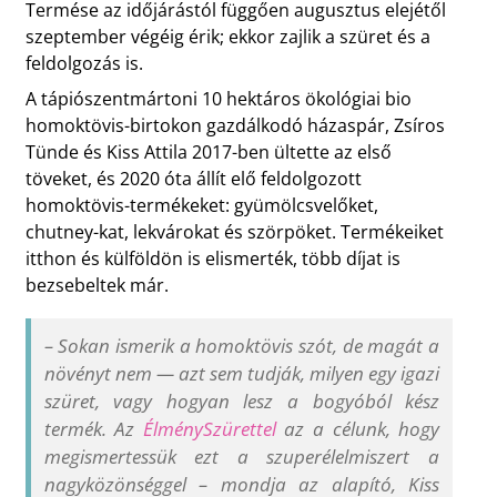
Termése az időjárástól függően augusztus elejétől
szeptember végéig érik; ekkor zajlik a szüret és a
feldolgozás is.
A tápiószentmártoni 10 hektáros ökológiai bio
homoktövis-birtokon gazdálkodó házaspár, Zsíros
Tünde és Kiss Attila 2017-ben ültette az első
töveket, és 2020 óta állít elő feldolgozott
homoktövis-termékeket: gyümölcsvelőket,
chutney-kat, lekvárokat és szörpöket. Termékeiket
itthon és külföldön is elismerték, több díjat is
bezsebeltek már.
–
Sokan ismerik a homoktövis szót, de magát a
növényt nem — azt sem tudják, milyen egy igazi
szüret, vagy hogyan lesz a bogyóból kész
termék. Az
ÉlménySzürettel
az a célunk, hogy
megismertessük ezt a szuperélelmiszert a
nagyközönséggel
–
mondja az alapító, Kiss