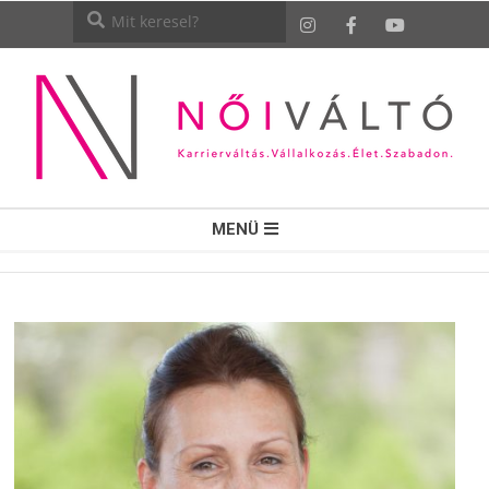
NŐI
MENÜ
VÁLTÓ