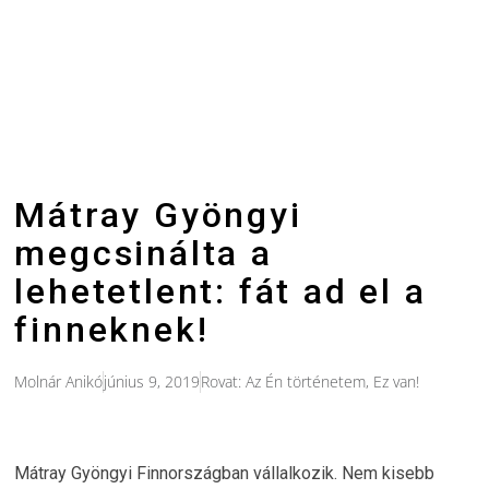
Mátray Gyöngyi
megcsinálta a
lehetetlent: fát ad el a
finneknek!
Molnár Anikó
június 9, 2019
Rovat:
Az Én történetem
,
Ez van!
Mátray Gyöngyi Finnországban vállalkozik. Nem kisebb