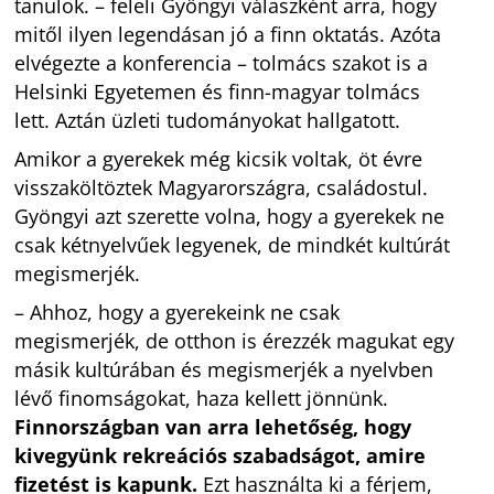
tanulok. – feleli Gyöngyi válaszként arra, hogy
mitől ilyen legendásan jó a finn oktatás. Azóta
elvégezte a konferencia – tolmács szakot is a
Helsinki Egyetemen és finn-magyar tolmács
lett. Aztán üzleti tudományokat hallgatott.
Amikor a gyerekek még kicsik voltak, öt évre
visszaköltöztek Magyarországra, családostul.
Gyöngyi azt szerette volna, hogy a gyerekek ne
csak kétnyelvűek legyenek, de mindkét kultúrát
megismerjék.
– Ahhoz, hogy a gyerekeink ne csak
megismerjék, de otthon is érezzék magukat egy
másik kultúrában és megismerjék a nyelvben
lévő finomságokat, haza kellett jönnünk.
Finnországban van arra lehetőség, hogy
kivegyünk rekreációs szabadságot, amire
fizetést is kapunk.
Ezt használta ki a férjem,