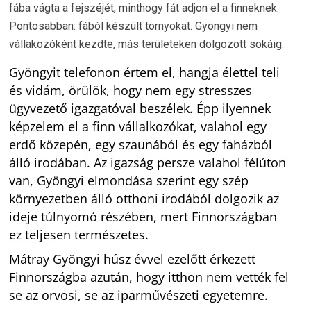
fába vágta a fejszéjét, minthogy fát adjon el a finneknek.
Pontosabban: fából készült tornyokat. Gyöngyi nem
vállakozóként kezdte, más területeken dolgozott sokáig.
Gyöngyit telefonon értem el, hangja élettel teli
és vidám, örülök, hogy nem egy stresszes
ügyvezető igazgatóval beszélek. Épp ilyennek
képzelem el a finn vállalkozókat, valahol egy
erdő közepén, egy szaunából és egy faházból
álló irodában. Az igazság persze valahol félúton
van, Gyöngyi elmondása szerint egy szép
környezetben álló otthoni irodából dolgozik az
ideje túlnyomó részében, mert Finnországban
ez teljesen természetes.
Mátray Gyöngyi húsz évvel ezelőtt érkezett
Finnországba azután, hogy itthon nem vették fel
se az orvosi, se az iparművészeti egyetemre.