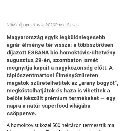
Nőiváltó
augusztus 4, 2026
Rovat:
Ez van!
Magyarország egyik legkülönlegesebb
agrár-élménye tér vissza: a többszörösen
díjazott ESBANA bio homoktövis-ültetvény
augusztus 29-én, szombaton ismét
megnyitja kapuit a nagyközönség előtt. A
tápiószentmártoni ÉlménySzüreten
magatok szüretelhetitek az „arany bogyót”,
megkóstolhatjátok és haza is vihetitek a
belőle készült prémium termékeket — egy
napra a natúr superfood világába
csöppenve.
A homoktövist közel 500 hektáron termesztik ma