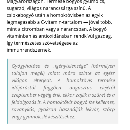
Magyarországon. Termése bogyós gyümölcs,
sugárzó, világos narancssárga színű. A
csipkebogyó után a homoktövisben az egyik
legmagasabb a C-vitamin-tartalom — jóval több,
mint a citromban vagy a narancsban. A bogyó
vitaminban és antioxidánsban rendkívül gazdag,
így természetes szövetségese az
immunrendszernek.
Gyógyhatása és „igénytelensége” (bármilyen
talajon megél) miatt mára szinte az egész
világon elterjedt. A homoktövis termése
időjárástól függően augusztus elejétől
szeptember végéig érik, ekkor zajlik a szüret és a
feldolgozás is. A homoktövis bogyó íze kellemes,
savanykás, gyakran használják lekvár, szörp
vagy gyümölcslé készítéséhez.