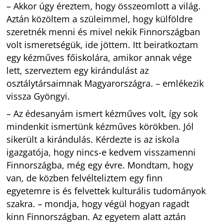
– Akkor úgy éreztem, hogy összeomlott a világ.
Aztán közöltem a szüleimmel, hogy külföldre
szeretnék menni és mivel nekik Finnországban
volt ismeretségük, ide jöttem. Itt beiratkoztam
egy kézműves főiskolára, amikor annak vége
lett, szerveztem egy kirándulást az
osztálytársaimnak Magyarországra. – emlékezik
vissza Gyöngyi.
– Az édesanyám ismert kézműves volt, így sok
mindenkit ismertünk kézműves körökben. Jól
sikerült a kirándulás. Kérdezte is az iskola
igazgatója, hogy nincs-e kedvem visszamenni
Finnországba, még egy évre. Mondtam, hogy
van, de közben felvélteliztem egy finn
egyetemre is és felvettek kulturális tudományok
szakra. – mondja, hogy végül hogyan ragadt
kinn Finnországban. Az egyetem alatt aztán