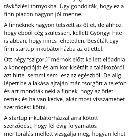
távközlési tornyokba. Úgy gondolták, hogy ez a
finn piacon nagyon jól menne.
A finneknek nagyon tetszett az ötlet, de ahhoz,
hogy ebből cég szülessen, kellett Gyöngyi hite
is abban, hogy nincs lehetetlen. Besétált egy
finn startup inkubátorházba az ötlettel.
Ott négy “szigorú” mérnök előtt kellett előadnia
a koncepcióját és amikor kisétált a találkozóról
azt hitte, semmi sem lesz az egészből. De alig
lépett be a lakása ajtaján már csörgött a telefon
és azt mondták neki a finnek, hogy az ötlet
remek és ha van kedve, akár most visszamehet
szerződést kötni.
A startup inkubátorházzal arra kötött
szerződést, hogy fél évig folyamatos
mentorálás mellett vizsgálja meg, hogyan lehet