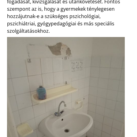
fogadását, kivizsgálását és utánkövetését. Fontos
szempont az is, hogy a gyermekek ténylegesen
hozzájutnak-e a szükséges pszichológiai,
pszichiátriai, gyógypedagógiai és más speciális
szolgáltatásokhoz.