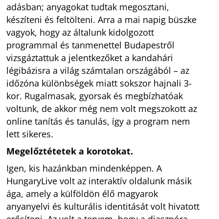
adásban; anyagokat tudtak megosztani,
készíteni és feltölteni. Arra a mai napig büszke
vagyok, hogy az általunk kidolgozott
programmal és tanmenettel Budapestről
vizsgáztattuk a jelentkezőket a kandahári
légibázisra a világ számtalan országából – az
időzóna különbségek miatt sokszor hajnali 3-
kor. Rugalmasak, gyorsak és megbízhatóak
voltunk, de akkor még nem volt megszokott az
online tanítás és tanulás, így a program nem
lett sikeres.
Megelőztétetek a korotokat.
Igen, kis hazánkban mindenképpen. A
HungaryLive volt az interaktív oldalunk másik
ága, amely a külföldön élő magyarok
anyanyelvi és kulturális identitását volt hivatott