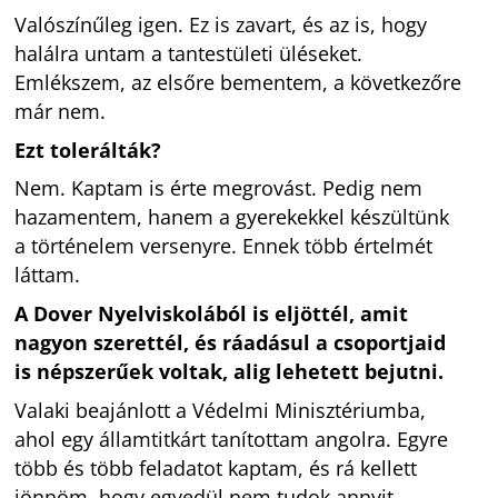
Valószínűleg igen. Ez is zavart, és az is, hogy
halálra untam a tantestületi üléseket.
Emlékszem, az elsőre bementem, a következőre
már nem.
Ezt tolerálták?
Nem. Kaptam is érte megrovást. Pedig nem
hazamentem, hanem a gyerekekkel készültünk
a történelem versenyre. Ennek több értelmét
láttam.
A Dover Nyelviskolából is eljöttél, amit
nagyon szerettél, és ráadásul a csoportjaid
is népszerűek voltak, alig lehetett bejutni.
Valaki beajánlott a Védelmi Minisztériumba,
ahol egy államtitkárt tanítottam angolra. Egyre
több és több feladatot kaptam, és rá kellett
jönnöm, hogy egyedül nem tudok annyit