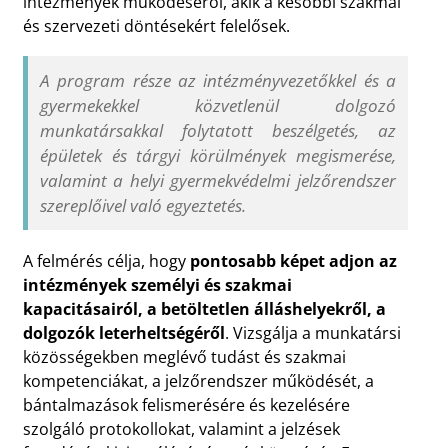
intézmények működéséről, akik a későbbi szakmai
és szervezeti döntésekért felelősek.
A program része az intézményvezetőkkel és a
gyermekekkel közvetlenül dolgozó
munkatársakkal folytatott beszélgetés, az
épületek és tárgyi körülmények megismerése,
valamint a helyi gyermekvédelmi jelzőrendszer
szereplőivel való egyeztetés.
A felmérés célja, hogy
pontosabb képet adjon az
intézmények személyi és szakmai
kapacitásairól, a betöltetlen álláshelyekről, a
dolgozók leterheltségéről
. Vizsgálja a munkatársi
közösségekben meglévő tudást és szakmai
kompetenciákat, a jelzőrendszer működését, a
bántalmazások felismerésére és kezelésére
szolgáló protokollokat, valamint a jelzések