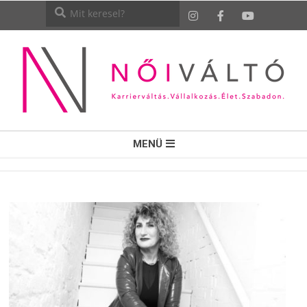
NŐI
MENÜ
VÁLTÓ