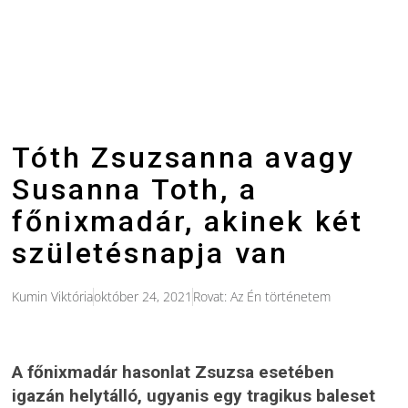
Tóth Zsuzsanna avagy
Susanna Toth, a
főnixmadár, akinek két
születésnapja van
Kumin Viktória
október 24, 2021
Rovat:
Az Én történetem
A főnixmadár hasonlat Zsuzsa esetében
igazán helytálló, ugyanis egy tragikus baleset