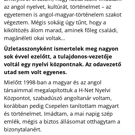
az angol nyelvet, kultúrát, történelmet – az
egyetemen is angol-magyar-történelem szakot
végeztem. Mégis sokáig úgy tűnt, hogy a
kiköltözés álom marad, aminek főleg családi,
magánéleti okai voltak…
Üzletasszonyként ismertelek meg nagyon
sok évvel ezelőtt, a tulajdonos-vezetője
voltál egy nyelvi központnak. Az odavezető
utad sem volt egyenes.
Mielőtt 1998-ban a magyar és az angol
társaimmal megalapítottuk a H-Net Nyelvi
Központot, szabadúszó angoltanár voltam,
korábban pedig Csepelen tanítottam magyart
és történelmet. Imádtam, a mai napig szép
emlék, mégis a biztos állásomat otthagytam a
bizonytalanért.