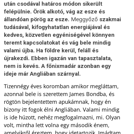
után csodával határos módon sikerült
felépülnie. Örök alkotó, vág az esze és
állandóan pörög az esze.
Meggyőző
szakmai
tudásával, kifogyhatatlan energiájával és
kedves, közvetlen egyéniségével könnyen
teremt kapcsolatokat és vág bele mindig
valami újba.
Ha földre kerül, feláll és
újrakezdi. Ebben igazán van tapasztalata,
nem is kevés. A főnixmadár azonban egy
ideje már Angliában szárnyal.
Tizennégy éves koromban amikor megláttam,
azonnal bele is szerettem James Bondba, és
rögtön bejelentettem apukámnak, hogy én
bizony itt fogok élni Angliában. Valami mindig
is ide húzott, nehéz megfogalmazni, mi. Olyan
volt, mintha lett volna egy második énem,
amelyikről éreztem, hogy idetartozik. Imádtam