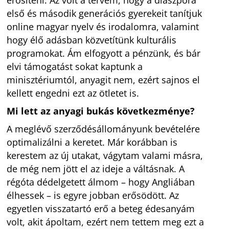
erősíteni. Az volt a tervem, hogy a diaszpóra
első és második generációs gyerekeit tanítjuk
online magyar nyelv és irodalomra, valamint
hogy élő adásban közvetítünk kulturális
programokat. Ám elfogyott a pénzünk, és bár
elvi támogatást sokat kaptunk a
minisztériumtól, anyagit nem, ezért sajnos el
kellett engedni ezt az ötletet is.
Mi lett az anyagi bukás következménye?
A meglévő szerződésállományunk bevételére
optimalizálni a keretet. Már korábban is
kerestem az új utakat, vágytam valami másra,
de még nem jött el az ideje a váltásnak. A
régóta dédelgetett álmom – hogy Angliában
élhessek – is egyre jobban erősödött. Az
egyetlen visszatartó erő a beteg édesanyám
volt, akit ápoltam, ezért nem tettem meg ezt a