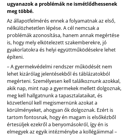
ugyanazok a problémák ne ismétlődhessenek
meg többé.
Az állapotfelmérés ennek a folyamatnak az első,
nélkülözhetetlen lépése. A cél nemcsak a
problémák azonosítása, hanem annak megértése
is, hogy mely elkötelezett szakemberekre, jó
gyakorlatokra és helyi együttműködésekre lehet
építeni.
– A gyermekvédelmi rendszer működését nem
lehet kizárólag jelentésekből és táblázatokból
megérteni. Személyesen kell találkoznunk azokkal,
akik nap, mint nap a gyermekek mellett dolgoznak,
meg kell hallgatnunk a tapasztalataikat, és
közvetlenül kell megismernünk azokat a
körülményeket, ahogyan ők dolgoznak. Ezért is
tartom fontosnak, hogy én magam is elsőkézből
értesüljek ezekről a benyomásokról, így én is
elmegyek az egyik intézménybe a kollégáimmal –