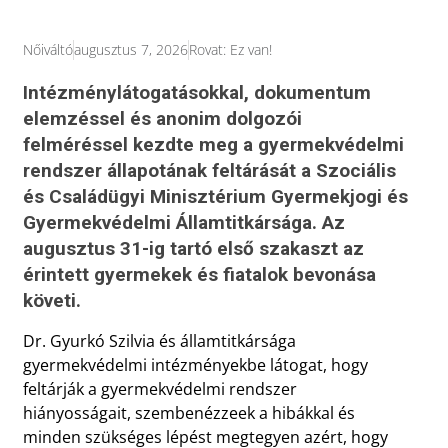
Nőiváltó
augusztus 7, 2026
Rovat:
Ez van!
Intézménylátogatásokkal, dokumentum
elemzéssel és anonim dolgozói
felméréssel kezdte meg a gyermekvédelmi
rendszer állapotának feltárását a Szociális
és Családügyi Minisztérium Gyermekjogi és
Gyermekvédelmi Államtitkársága. Az
augusztus 31-ig tartó első szakaszt az
érintett gyermekek és fiatalok bevonása
követi.
Dr. Gyurkó Szilvia és államtitkársága
gyermekvédelmi intézményekbe látogat, hogy
feltárják a gyermekvédelmi rendszer
hiányosságait, szembenézzeek a hibákkal és
minden szükséges lépést megtegyen azért, hogy