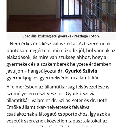
Speciális szükségletű gyerekek részlege Fóton.
– Nem érkezünk kész válaszokkal. Azt szeretnénk
pontosan megérteni, mi működik jól, hol vannak az
elakadások, és mire van szükség ahhoz, hogy a
gyermekek és a szakemberek helyzete érdemben
javuljon – hangsúlyozta
dr. Gyurkó Szilvia
gyermekjogi és gyermekvédelmi államtitkár.
A felmérésben az államtitkárság felsővezetése is
személyesen részt vesz: dr. Gyurkó Szilvia
államtitkár, valamint dr. Szilas Péter és dr. Both
Emőke államtitkár-helyettesek felváltva
csatlakoznak a látogató csoportokhoz. Így azok a
vezetők szereznek közvetlen tapasztalatokat az