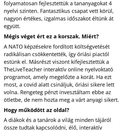
folyamatosan fejlesztettük a tananyagokat 4
nyelvi szinten. Fantasztikus csapat vett körül,
nagyon értékes, izgalmas időszakot éltünk át
együtt.
Mégis véget ért ez a korszak. Miért?
A NATO képzésekre fordított költségvetését
radikálisan csökkentették, így óriási piactól
estünk el. Másrészt viszont kifejlesztettük a
TheLiveTeacher interaktív online nyelvoktató
programot, amely megelőzte a korát. Ha ezt
most, a covid alatt csináljuk, óriási sikere lett
volna. Rengeteg pénzt invesztáltam ebbe az
ötletbe, de nem hozta meg a várt anyagi sikert.
Hogy működött az oldal?
A diákok és a tanárok a világ minden tájáról
össze tudtak kapcsolódni, élő, interaktív