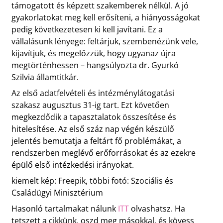
támogatott és képzett szakemberek nélkül. A jó
gyakorlatokat meg kell erősíteni, a hiányosságokat
pedig következetesen ki kell javítani. Ez a
vállalásunk lényege: feltárjuk, szembenézünk vele,
kijavítjuk, és megelőzzük, hogy ugyanaz újra
megtörténhessen – hangsúlyozta dr. Gyurkó
Szilvia államtitkár.
Az első adatfelvételi és intézménylátogatási
szakasz augusztus 31-ig tart. Ezt követően
megkezdődik a tapasztalatok összesítése és
hitelesítése. Az első száz nap végén készülő
jelentés bemutatja a feltárt fő problémákat, a
rendszerben meglévő erőforrásokat és az ezekre
épülő első intézkedési irányokat.
kiemelt kép: Freepik, többi fotó: Szociális és
Családügyi Minisztérium
Hasonló tartalmakat nálunk
ITT
olvashatsz. Ha
tetszett a cikkünk, oszd meg másokkal, és kövess