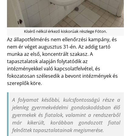
Kísérő nélkül érkező kiskorúak részlege Fóton.
Az állapotfelmérés nem ellenőrzési kampány, és
nem ér véget augusztus 31-én. Az addig tartó
munka az első, koncentrált szakasz. A
tapasztalatok alapján folytatódik az
intézményekkel való kapcsolatfelvétel, és
fokozatosan szélesedik a bevont intézmények és
szereplők köre.
A folyamat későbbi, kulcsfontosságú része a
jelenleg gyermekvédelmi gondoskodásban élő
gyermekek és fiatalok, valamint a rendszerből
már kikerült, korábban gondozott fiatal
felnőttek tapasztalatainak megismerése.