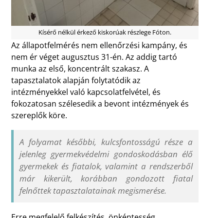
Kísérő nélkül érkező kiskorúak részlege Fóton.
Az állapotfelmérés nem ellenőrzési kampány, és
nem ér véget augusztus 31-én. Az addig tartó
munka az első, koncentrált szakasz. A
tapasztalatok alapján folytatódik az
intézményekkel való kapcsolatfelvétel, és
fokozatosan szélesedik a bevont intézmények és
szereplők köre.
A folyamat későbbi, kulcsfontosságú része a
jelenleg gyermekvédelmi gondoskodásban élő
gyermekek és fiatalok, valamint a rendszerből
már kikerült, korábban gondozott fiatal
felnőttek tapasztalatainak megismerése.
Erre megfelelő felkészítés, önkéntesség,