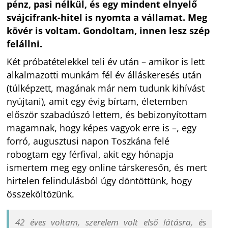
pénz, pasi nélkül, és egy mindent elnyelő
svájcifrank-hitel is nyomta a vállamat. Meg
kövér is voltam. Gondoltam, innen lesz szép
felállni.
Két próbatételekkel teli év után – amikor is lett
alkalmazotti munkám fél év álláskeresés után
(túlképzett, magának már nem tudunk kihívást
nyújtani), amit egy évig bírtam, életemben
először szabadúszó lettem, és bebizonyítottam
magamnak, hogy képes vagyok erre is –, egy
forró, augusztusi napon Toszkána felé
robogtam egy férfival, akit egy hónapja
ismertem meg egy online társkeresőn, és mert
hirtelen felindulásból úgy döntöttünk, hogy
összeköltözünk.
42 éves voltam, szerelem volt első látásra, és