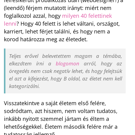
félresikerült próbálkozás után (webdesigner?) a
(leendő) férjem mutatott irányt: miért nem
foglalkozol azzal, hogy
milyen 40 felettinek
lenni
? Hogy 40 felett is lehet váltani, országot,
karriert, lehet férjet találni, és hogy nem a
korod határozza meg az életedet.
Teljes erővel belevetettem magam a témába,
elkezdtem írni a
blogomon
arról, hogy az
öregedés nem csak negatív lehet, és hogy felejtsük
el azt a kifejezést, hogy B oldal, az életet nem kell
kategorizálni.
Visszatekintve a saját életem első felére,
sodródtam, azt hiszem, nem voltam tudatos,
inkább nyitott szemmel jártam és éltem a
lehetőségekkel. Életem második felére már a
tudatosság jellemző.