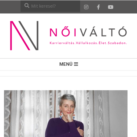
NŐI
MENÜ
VÁLTÓ