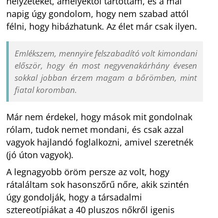
helyzeteket, amelyektől tartottam, és a mai
napig úgy gondolom, hogy nem szabad attól
félni, hogy hibázhatunk. Az élet már csak ilyen.
Emlékszem, mennyire felszabadító volt kimondani
először, hogy én most negyvenakárhány évesen
sokkal jobban érzem magam a bőrömben, mint
fiatal koromban.
Már nem érdekel, hogy mások mit gondolnak
rólam, tudok nemet mondani, és csak azzal
vagyok hajlandó foglalkozni, amivel szeretnék
(jó úton vagyok).
A legnagyobb öröm persze az volt, hogy
rátaláltam sok hasonszőrű nőre, akik szintén
úgy gondolják, hogy a társadalmi
sztereotípiákat a 40 pluszos nőkről igenis