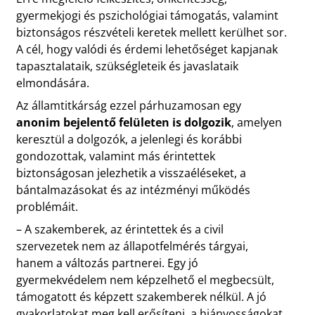
gyermekjogi és pszichológiai támogatás, valamint
biztonságos részvételi keretek mellett kerülhet sor.
A cél, hogy valódi és érdemi lehetőséget kapjanak
tapasztalataik, szükségleteik és javaslataik
elmondására.
Az államtitkárság ezzel párhuzamosan egy
anonim bejelentő felületen is dolgozik
, amelyen
keresztül a dolgozók, a jelenlegi és korábbi
gondozottak, valamint más érintettek
biztonságosan jelezhetik a visszaéléseket, a
bántalmazásokat és az intézményi működés
problémáit.
– A szakemberek, az érintettek és a civil
szervezetek nem az állapotfelmérés tárgyai,
hanem a változás partnerei. Egy jó
gyermekvédelem nem képzelhető el megbecsült,
támogatott és képzett szakemberek nélkül. A jó
gyakorlatokat meg kell erősíteni, a hiányosságokat