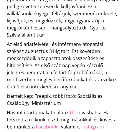
pedig következetesen ki kell javítani. Ez a
vállalásunk lényege: feltárjuk, szembenézünk vele,
kijavítjuk, és megelőzzük, hogy ugyanaz újra
megtörténhessen – hangsúlyozta dr. Gyurkó
Szilvia államtitkár.
Az első adatfelvételi és intézménylátogatási
szakasz augusztus 31-ig tart. Ezt követően
megkezdődik a tapasztalatok összesítése és
hitelesítése. Az első száz nap végén készülő
jelentés bemutatja a feltárt fő problémákat, a
rendszerben meglévő erőforrásokat és az ezekre
épülő első intézkedési irányokat.
kiemelt kép: Freepik, többi fotó: Szociális és
Családügyi Minisztérium
Hasonló tartalmakat nálunk
ITT
olvashatsz. Ha
tetszett a cikkünk, oszd meg másokkal, és kövess
bennünket a
Facebook-
, valamint
Instagram-