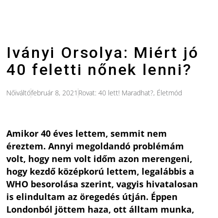
Iványi Orsolya: Miért jó
40 feletti nőnek lenni?
Nőiváltó
február 8, 2021
Rovat:
40 lett! Maradhat?
,
Életmód
Amikor 40 éves lettem, semmit nem
éreztem. Annyi megoldandó problémám
volt, hogy nem volt időm azon merengeni,
hogy kezdő középkorú lettem, legalábbis a
WHO besorolása szerint, vagyis hivatalosan
is elindultam az öregedés útján. Éppen
Londonból jöttem haza, ott álltam munka,