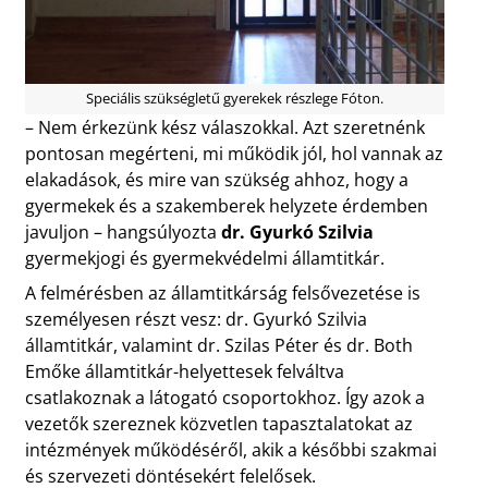
Speciális szükségletű gyerekek részlege Fóton.
– Nem érkezünk kész válaszokkal. Azt szeretnénk
pontosan megérteni, mi működik jól, hol vannak az
elakadások, és mire van szükség ahhoz, hogy a
gyermekek és a szakemberek helyzete érdemben
javuljon – hangsúlyozta
dr. Gyurkó Szilvia
gyermekjogi és gyermekvédelmi államtitkár.
A felmérésben az államtitkárság felsővezetése is
személyesen részt vesz: dr. Gyurkó Szilvia
államtitkár, valamint dr. Szilas Péter és dr. Both
Emőke államtitkár-helyettesek felváltva
csatlakoznak a látogató csoportokhoz. Így azok a
vezetők szereznek közvetlen tapasztalatokat az
intézmények működéséről, akik a későbbi szakmai
és szervezeti döntésekért felelősek.