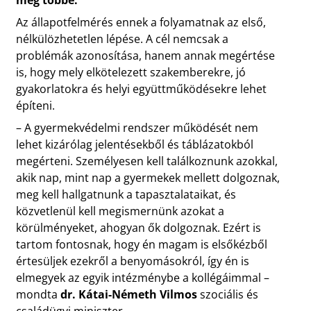
Az állapotfelmérés ennek a folyamatnak az első,
nélkülözhetetlen lépése. A cél nemcsak a
problémák azonosítása, hanem annak megértése
is, hogy mely elkötelezett szakemberekre, jó
gyakorlatokra és helyi együttműködésekre lehet
építeni.
– A gyermekvédelmi rendszer működését nem
lehet kizárólag jelentésekből és táblázatokból
megérteni. Személyesen kell találkoznunk azokkal,
akik nap, mint nap a gyermekek mellett dolgoznak,
meg kell hallgatnunk a tapasztalataikat, és
közvetlenül kell megismernünk azokat a
körülményeket, ahogyan ők dolgoznak. Ezért is
tartom fontosnak, hogy én magam is elsőkézből
értesüljek ezekről a benyomásokról, így én is
elmegyek az egyik intézménybe a kollégáimmal –
mondta
dr. Kátai-Németh Vilmos
szociális és
családügyi miniszter.