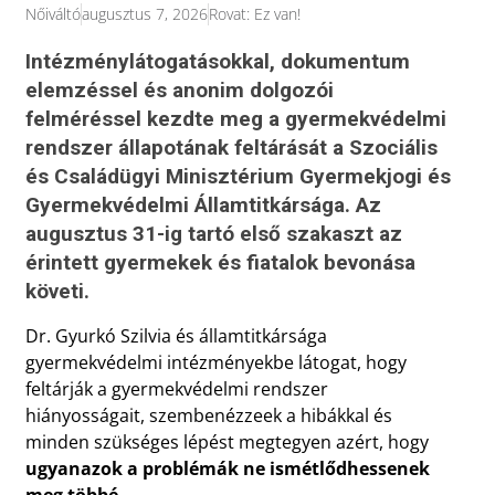
Nőiváltó
augusztus 7, 2026
Rovat:
Ez van!
Intézménylátogatásokkal, dokumentum
elemzéssel és anonim dolgozói
felméréssel kezdte meg a gyermekvédelmi
rendszer állapotának feltárását a Szociális
és Családügyi Minisztérium Gyermekjogi és
Gyermekvédelmi Államtitkársága. Az
augusztus 31-ig tartó első szakaszt az
érintett gyermekek és fiatalok bevonása
követi.
Dr. Gyurkó Szilvia és államtitkársága
gyermekvédelmi intézményekbe látogat, hogy
feltárják a gyermekvédelmi rendszer
hiányosságait, szembenézzeek a hibákkal és
minden szükséges lépést megtegyen azért, hogy
ugyanazok a problémák ne ismétlődhessenek
meg többé.