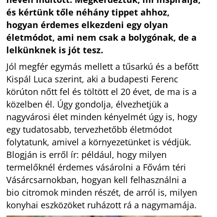
és kértünk tőle néhány tippet ahhoz,
hogyan érdemes elkezdeni egy olyan
életmódot, ami nem csak a bolygónak, de a
lelkünknek is jót tesz.
Jól megfér egymás mellett a tűsarkú és a befőtt
Kispál Luca szerint, aki a budapesti Ferenc
körúton nőtt fel és töltött el 20 évet, de ma is a
közelben él. Úgy gondolja, élvezhetjük a
nagyvárosi élet minden kényelmét úgy is, hogy
egy tudatosabb, tervezhetőbb életmódot
folytatunk, amivel a környezetünket is védjük.
Blogján is erről ír: például, hogy milyen
termelőknél érdemes vásárolni a Fővám téri
Vásárcsarnokban, hogyan kell felhasználni a
bio citromok minden részét, de arról is, milyen
konyhai eszközöket ruházott rá a nagymamája.