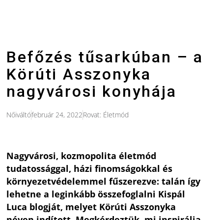
Befőzés tűsarkúban – a
Körúti Asszonyka
nagyvárosi konyhája
Nőiváltó
február 24, 2022
Rovat:
Életmód
Nagyvárosi, kozmopolita életmód
tudatossággal, házi finomságokkal és
környezetvédelemmel fűszerezve: talán így
lehetne a leginkább összefoglalni Kispál
Luca blogját, melyet Körúti Asszonyka
néven indított. Megkérdeztük, mi inspirálja,