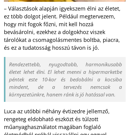
– Választások alapján igyekszem élni az életet,
ez több dolgot jelent. Például megtervezem,
hogy mit fogok főzni, mit kell hozzá
bevásárolni, ezekhez a dolgokhoz viszek
tárolókat a csomagolásmentes boltba, piacra,
és ez a tudatosság hosszú távon is jó.
Rendezettebb, nyugodtabb, harmonikusabb
életet lehet élni. El lehet menni a hipermarketbe
péntek este 10-kor és bedobálni a kocsiba
mindent, de a tervezés nemcsak a
környezetünkre, hanem ránk is jó hatással van.
Luca az utóbbi néhány évtizedre jellemző,
rengeteg eldobható eszközt és túlzott
műanyaghasználatot magában foglaló
életmódból próbál visszaállni egy eggyel