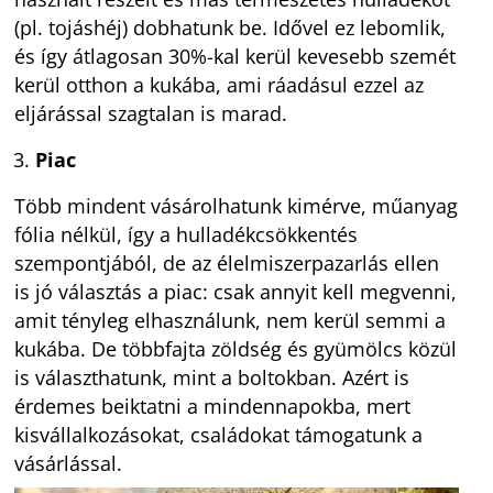
(pl. tojáshéj) dobhatunk be. Idővel ez lebomlik,
és így átlagosan 30%-kal kerül kevesebb szemét
kerül otthon a kukába, ami ráadásul ezzel az
eljárással szagtalan is marad.
Piac
Több mindent vásárolhatunk kimérve, műanyag
fólia nélkül, így a hulladékcsökkentés
szempontjából, de az élelmiszerpazarlás ellen
is jó választás a piac: csak annyit kell megvenni,
amit tényleg elhasználunk, nem kerül semmi a
kukába. De többfajta zöldség és gyümölcs közül
is választhatunk, mint a boltokban. Azért is
érdemes beiktatni a mindennapokba, mert
kisvállalkozásokat, családokat támogatunk a
vásárlással.