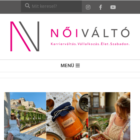
NŐI
MENÜ
VÁLTÓ