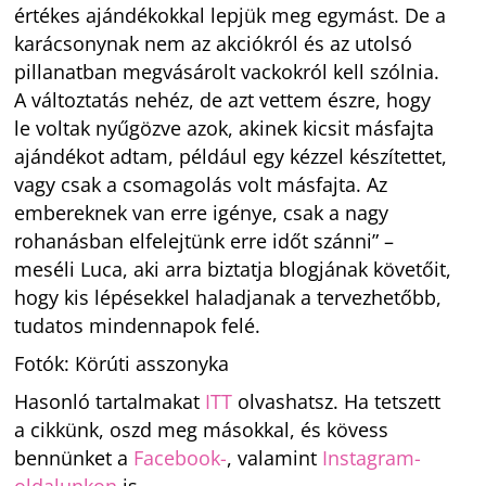
értékes ajándékokkal lepjük meg egymást. De a
karácsonynak nem az akciókról és az utolsó
pillanatban megvásárolt vackokról kell szólnia.
A változtatás nehéz, de azt vettem észre, hogy
le voltak nyűgözve azok, akinek kicsit másfajta
ajándékot adtam, például egy kézzel készítettet,
vagy csak a csomagolás volt másfajta. Az
embereknek van erre igénye, csak a nagy
rohanásban elfelejtünk erre időt szánni” –
meséli Luca, aki arra biztatja blogjának követőit,
hogy kis lépésekkel haladjanak a tervezhetőbb,
tudatos mindennapok felé.
Fotók: Körúti asszonyka
Hasonló tartalmakat
ITT
olvashatsz. Ha tetszett
a cikkünk, oszd meg másokkal, és kövess
bennünket a
Facebook-
, valamint
Instagram-
oldalunkon
is.