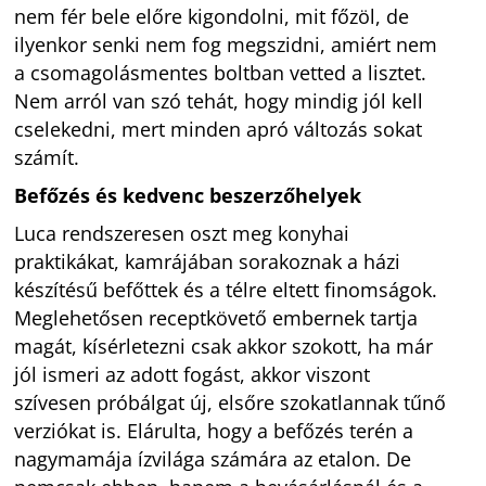
nem fér bele előre kigondolni, mit főzöl, de
ilyenkor senki nem fog megszidni, amiért nem
a csomagolásmentes boltban vetted a lisztet.
Nem arról van szó tehát, hogy mindig jól kell
cselekedni, mert minden apró változás sokat
számít.
Befőzés és kedvenc beszerzőhelyek
Luca rendszeresen oszt meg konyhai
praktikákat, kamrájában sorakoznak a házi
készítésű befőttek és a télre eltett finomságok.
Meglehetősen receptkövető embernek tartja
magát, kísérletezni csak akkor szokott, ha már
jól ismeri az adott fogást, akkor viszont
szívesen próbálgat új, elsőre szokatlannak tűnő
verziókat is. Elárulta, hogy a befőzés terén a
nagymamája ízvilága számára az etalon. De