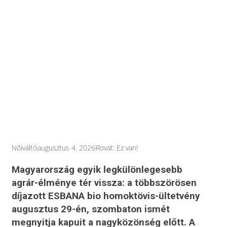
Nőiváltó
augusztus 4, 2026
Rovat:
Ez van!
Magyarország egyik legkülönlegesebb
agrár-élménye tér vissza: a többszörösen
díjazott ESBANA bio homoktövis-ültetvény
augusztus 29-én, szombaton ismét
megnyitja kapuit a nagyközönség előtt. A