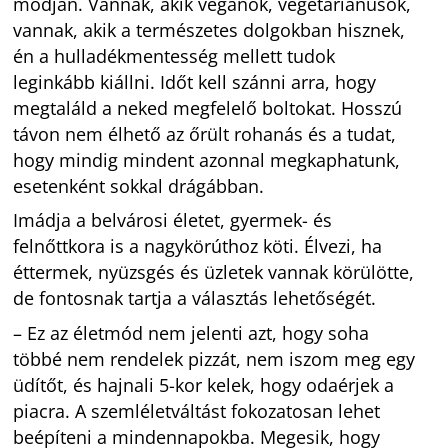
módján. Vannak, akik vegánok, vegetáriánusok,
vannak, akik a természetes dolgokban hisznek,
én a hulladékmentesség mellett tudok
leginkább kiállni. Időt kell szánni arra, hogy
megtaláld a neked megfelelő boltokat. Hosszú
távon nem élhető az őrült rohanás és a tudat,
hogy mindig mindent azonnal megkaphatunk,
esetenként sokkal drágábban.
Imádja a belvárosi életet, gyermek- és
felnőttkora is a nagykörúthoz köti. Élvezi, ha
éttermek, nyüzsgés és üzletek vannak körülötte,
de fontosnak tartja a választás lehetőségét.
– Ez az életmód nem jelenti azt, hogy soha
többé nem rendelek pizzát, nem iszom meg egy
üdítőt, és hajnali 5-kor kelek, hogy odaérjek a
piacra. A szemléletváltást fokozatosan lehet
beépíteni a mindennapokba. Megesik, hogy