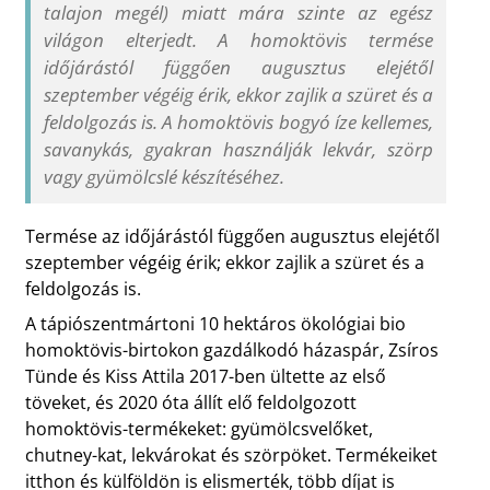
talajon megél) miatt mára szinte az egész
világon elterjedt. A homoktövis termése
időjárástól függően augusztus elejétől
szeptember végéig érik, ekkor zajlik a szüret és a
feldolgozás is. A homoktövis bogyó íze kellemes,
savanykás, gyakran használják lekvár, szörp
vagy gyümölcslé készítéséhez.
Termése az időjárástól függően augusztus elejétől
szeptember végéig érik; ekkor zajlik a szüret és a
feldolgozás is.
A tápiószentmártoni 10 hektáros ökológiai bio
homoktövis-birtokon gazdálkodó házaspár, Zsíros
Tünde és Kiss Attila 2017-ben ültette az első
töveket, és 2020 óta állít elő feldolgozott
homoktövis-termékeket: gyümölcsvelőket,
chutney-kat, lekvárokat és szörpöket. Termékeiket
itthon és külföldön is elismerték, több díjat is