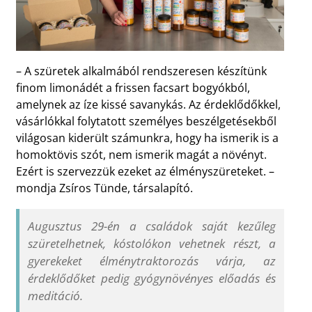
– A szüretek alkalmából rendszeresen készítünk
finom limonádét a frissen facsart bogyókból,
amelynek az íze kissé savanykás. Az érdeklődőkkel,
vásárlókkal folytatott személyes beszélgetésekből
világosan kiderült számunkra, hogy ha ismerik is a
homoktövis szót, nem ismerik magát a növényt.
Ezért is szervezzük ezeket az élményszüreteket. –
mondja Zsíros Tünde, társalapító.
Augusztus 29-én a családok saját kezűleg
szüretelhetnek, kóstolókon vehetnek részt, a
gyerekeket élménytraktorozás várja, az
érdeklődőket pedig gyógynövényes előadás és
meditáció.