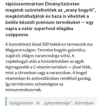
tápiószentmártoni ÉlménySzüreten
magatok szüretelhetitek az „arany bogyót”,
megkóstolhatjátok és haza is vihetitek a
belőle készült prémium termékeket — egy
napra a natúr superfood világába
csöppenve.
A homoktövist közel 500 hektáron termesztik ma
Magyarországon. Termése bogyós gyümölcs,
sugárzó, világos narancssárga színű. A
csipkebogyó után a homoktövisben az egyik
legmagasabb a C-vitamin-tartalom — jóval több,
mint a citromban vagy a narancsban. A bogyó
vitaminban és antioxidánsban rendkívül gazdag,
így természetes szövetségese az
immunrendszernek.
Gyógyhatása és „igénytelensége” (bármilyen