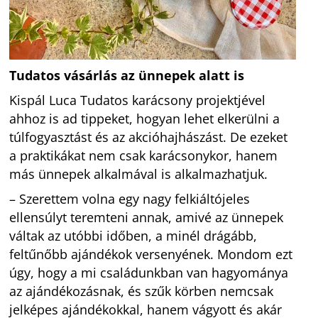
Tudatos vásárlás az ünnepek alatt is
Kispál Luca Tudatos karácsony projektjével
ahhoz is ad tippeket, hogyan lehet elkerülni a
túlfogyasztást és az akcióhajhászást. De ezeket
a praktikákat nem csak karácsonykor, hanem
más ünnepek alkalmával is alkalmazhatjuk.
– Szerettem volna egy nagy felkiáltójeles
ellensúlyt teremteni annak, amivé az ünnepek
váltak az utóbbi időben, a minél drágább,
feltűnőbb ajándékok versenyének. Mondom ezt
úgy, hogy a mi családunkban van hagyománya
az ajándékozásnak, és szűk körben nemcsak
jelképes ajándékokkal, hanem vágyott és akár