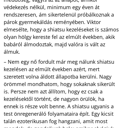
védekezés nélkül, minimum egy éven át
rendszeresen, ám sikertelenül próbálkoznak a
párok gyermekáldás reményében. Viktor
elmesélte, hogy a shiatsu kezeléseket is számos
olyan hölgy kereste fel az elmúlt években, akik
babáról álmodoztak, majd valóra is vált az
álmuk.
– Nem egy nő fordult már meg nálunk shiatsu
kezelésen az elmúlt években azért, mert
szeretett volna áldott állapotba kerülni. Nagy
örömmel mondhatom, hogy sokaknak sikerült
is. Persze nem azt állítom, hogy ez csak a
kezelésektől történt, de nagyon örülök, ha
ennek is része volt benne. A shiatsu ugyanis a
test önregeneráló folyamataira épít. Egy kicsit
talán ezoterikusan fog hangzani, amit most