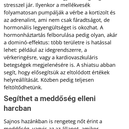
stresszel jár. Ilyenkor a mellékvesék
folyamatosan pumpálják a vérbe a kortizolt és
az adrenalint, ami nem csak fáradtságot, de
hormonális legyengültséget is okozhat. A
hormonháztartás felborulása pedig olyan, akár
a dominó-effektus: több területre is hatással
lehet: például az idegrendszerre, a
vérkeringésre, vagy a kardiovaszkuláris
betegségek megjelenésére is. A shiatsu abban
segít, hogy elősegítsük az eltolódott értékek
helyreállítását. Közben pedig teljesen
feltöltődhetünk.
Segíthet a meddőség elleni
harcban
Sajnos hazánkban is rengeteg nőt érint a
meddőség, vagyis az az állapot, amikor