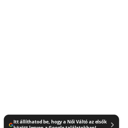
Itt állíthatod be, hogy a Női Váltó az elsők
között legyen a Google-találatokban!