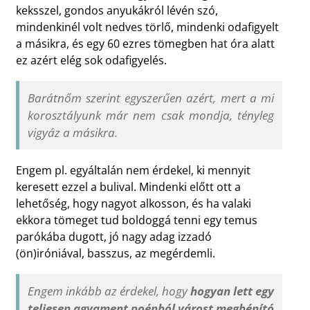
keksszel, gondos anyukákról lévén szó,
mindenkinél volt nedves törlő, mindenki odafigyelt
a másikra, és egy 60 ezres tömegben hat óra alatt
ez azért elég sok odafigyelés.
Barátnőm szerint egyszerűen azért, mert a mi
korosztályunk már nem csak mondja, tényleg
vigyáz a másikra.
Engem pl. egyáltalán nem érdekel, ki mennyit
keresett ezzel a bulival. Mindenki előtt ott a
lehetőség, hogy nagyot alkosson, és ha valaki
ekkora tömeget tud boldoggá tenni egy temus
parókába dugott, jó nagy adag izzadó
(ön)iróniával, basszus, az megérdemli.
Engem inkább az érdekel, hogy
hogyan lett egy
teljesen agyament poénból várost megbénító