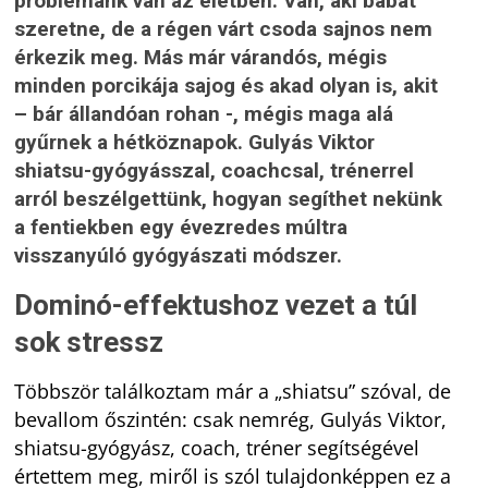
problémánk van az életben. Van, aki babát
szeretne, de a régen várt csoda sajnos nem
érkezik meg. Más már várandós, mégis
minden porcikája sajog és akad olyan is, akit
– bár állandóan rohan -, mégis maga alá
gyűrnek a hétköznapok. Gulyás Viktor
shiatsu-gyógyásszal, coachcsal, trénerrel
arról beszélgettünk, hogyan segíthet nekünk
a fentiekben egy évezredes múltra
visszanyúló gyógyászati módszer.
Dominó-effektushoz vezet a túl
sok stressz
Többször találkoztam már a „shiatsu” szóval, de
bevallom őszintén: csak nemrég, Gulyás Viktor,
shiatsu-gyógyász, coach, tréner segítségével
értettem meg, miről is szól tulajdonképpen ez a