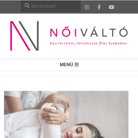
NŐI
MENÜ
VÁLTÓ