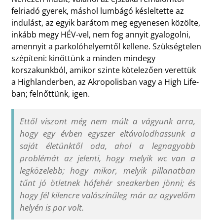
felriadó gyerek, máshol lumbágó késleltette az
indulást, az egyik barátom meg egyenesen közölte,
inkább megy HÉV-vel, nem fog annyit gyalogolni,
amennyit a parkolóhelyemtől kellene. Szükségtelen
szépíteni: kinőttünk a minden mindegy
korszakunkból, amikor szinte kötelezően verettük
a Highlanderben, az Akropolisban vagy a High Life-
ban; felnőttünk, igen.
Ettől viszont még nem múlt a vágyunk arra,
hogy egy évben egyszer eltávolodhassunk a
saját életünktől oda, ahol a legnagyobb
problémát az jelenti, hogy melyik wc van a
legközelebb; hogy mikor, melyik pillanatban
tűnt jó ötletnek hófehér sneakerben jönni; és
hogy fél kilencre valószínűleg már az agyvelőm
helyén is por volt.