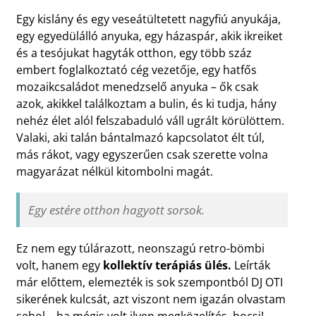
Egy kislány és egy veseátültetett nagyfiú anyukája,
egy egyedülálló anyuka, egy házaspár, akik ikreiket
és a tesójukat hagyták otthon, egy több száz
embert foglalkoztató cég vezetője, egy hatfős
mozaikcsaládot menedzselő anyuka – ők csak
azok, akikkel találkoztam a bulin, és ki tudja, hány
nehéz élet alól felszabaduló váll ugrált körülöttem.
Valaki, aki talán bántalmazó kapcsolatot élt túl,
más rákot, vagy egyszerűen csak szerette volna
magyarázat nélkül kitombolni magát.
Egy estére otthon hagyott sorsok.
Ez nem egy túlárazott, neonszagú retro-bömbi
volt, hanem egy
kollektív terápiás ülés.
Leírták
már előttem, elemezték is sok szempontból DJ OTI
sikerének kulcsát, azt viszont nem igazán olvastam