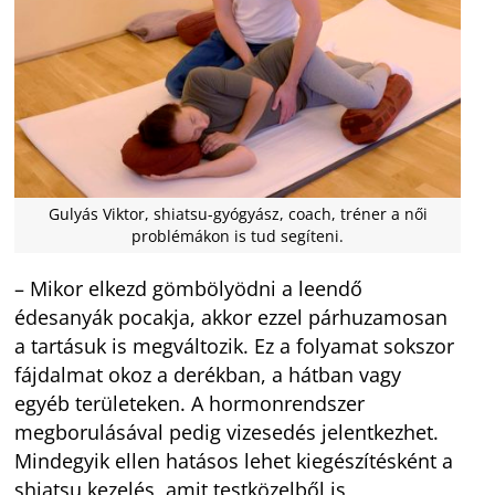
Gulyás Viktor, shiatsu-gyógyász, coach, tréner a női
problémákon is tud segíteni.
– Mikor elkezd gömbölyödni a leendő
édesanyák pocakja, akkor ezzel párhuzamosan
a tartásuk is megváltozik. Ez a folyamat sokszor
fájdalmat okoz a derékban, a hátban vagy
egyéb területeken. A hormonrendszer
megborulásával pedig vizesedés jelentkezhet.
Mindegyik ellen hatásos lehet kiegészítésként a
shiatsu kezelés, amit testközelből is