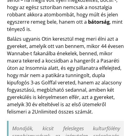
sehol – ha mégis volt ilyen megközelítés, bocsi! -,
hogy az egész sztoriban nemcsak a nosztalgia
robbant akkora atombombát, hogy múlt és jelen
egyszerre remeg bele, hanem ott a
bátorság
, mint
tényező is.
Balázs ugyanis Otin keresztül meg meri élni azt a
gyereket, amelyik ott van bennem, mikor 44 évesen
Wannabe-t fakanálba énekelek, benned, mikor
maxra tekered a kocsidban a hangerőt a Pasaréti
úton az Insomnia alatt, és egy pillanatra elfelejted,
hogy már nem a patikára tunningolt, dupla
kipufogós 3-as Golffal vereted, hanem az alacsony
fogyasztású, megbízható sedannal, amiben két
gyerekülés is kényelmesen elfér, azt a gyereket,
amelyik 30 év elteltével is az első ütemekről
felismeri a 2Unlimited összes számát.
Mondják, kicsit felesleges kulturfölény
sznobizmusával: ez igénytelen szórakozás.