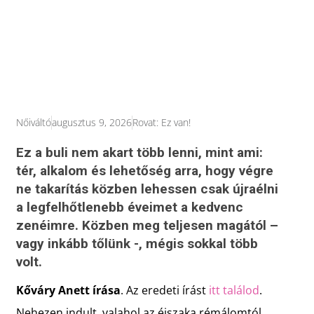
Nőiváltó
augusztus 9, 2026
Rovat:
Ez van!
Ez a buli nem akart több lenni, mint ami:
tér, alkalom és lehetőség arra, hogy végre
ne takarítás közben lehessen csak újraélni
a legfelhőtlenebb éveimet a kedvenc
zenéimre. Közben meg teljesen magától –
vagy inkább tőlünk -, mégis sokkal több
volt.
Kőváry Anett írása
. Az eredeti írást
itt találod
.
Nehezen indult, valahol az éjszaka rémálomtól