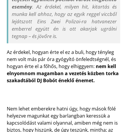
esemény
. Az érdekel, milyen hit, kitartás és
munka kell ahhoz, hogy az egyik reggel viccből
lejátszott Eins Zwei Polizai-ra hatvanezer
emberrel együtt én is ott akarjak ugrálni
tegnap – és jövőre is.
Az érdekel, hogyan érte el ez a buli, hogy tényleg
nem volt más pár óra gyógyító önfeledtségnél, és
hogyan érte el a főhős, hogy elhiggyem:
nem kell
elnyomnom magamban a vezetés közben torka
szakadtából DJ Bobót éneklő énemet.
Nem lehet emberekre hatni úgy, hogy mások fölé
helyezve magunkat egy barlangban keressük a
kapcsolódást valami olyannal, amiben még nem is
biztos, hogy hiszünk, de úgy teszünk, mintha; az