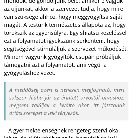
mondok, de gondoljunk bele: amikor elvágjuk
az ujjunkat, akkor a szervezet tudja, hogy mire
van szüksége ahhoz, hogy meggyógyítsa saját
magát. A testünk természetes állapota az, hogy
törekszik az egyensúlyra. Egy shiatsu kezeléssel
ezt a folyamatot igyekszünk serkenteni, hogy
segítségével stimuláljuk a szervezet működését.
Mi nem vagyunk gyógyítók, csupán próbáljuk
támogatni azt a folyamatot, ami végül a
gyógyuláshoz vezet.
A meddőség azért is nehezen megfogható, mert
sokszor hiába jár az érintett orvostól orvoshoz,
mégsem találják a kiváltó okot. Itt játszanak
óriási szerepet a lelki tényezők.
– A gyermektelenségnek rengeteg szervi oka