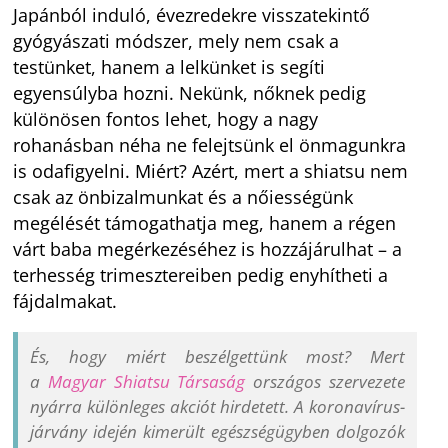
Japánból induló, évezredekre visszatekintő
gyógyászati módszer, mely nem csak a
testünket, hanem a lelkünket is segíti
egyensúlyba hozni. Nekünk, nőknek pedig
különösen fontos lehet, hogy a nagy
rohanásban néha ne felejtsünk el önmagunkra
is odafigyelni. Miért? Azért, mert a shiatsu nem
csak az önbizalmunkat és a nőiességünk
megélését támogathatja meg, hanem a régen
várt baba megérkezéséhez is hozzájárulhat – a
terhesség trimesztereiben pedig enyhítheti a
fájdalmakat.
És, hogy miért beszélgettünk most? Mert
a
Magyar Shiatsu Társaság
országos szervezete
nyárra különleges akciót hirdetett. A koronavírus-
járvány idején kimerült egészségügyben dolgozók