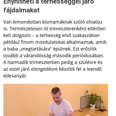
Enyhítheti a terhességgel járó
fájdalmakat
Van kimondottan kismamáknak szóló shiatsu
is. Természetesen itt trimeszterenként eltérően
kell dolgozni – a terhesség első szakaszában
például finom mozdulatokat alkalmaznak, amik
a baba „megtartására” épülnek. Ezt erősítik
tovább a várandósság második periódusában.
A harmadik trimeszterben pedig a szülésre és
az ezzel járó elengedésre készítik fel a leendő
édesanyát.