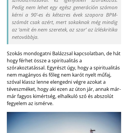
Pedig nem lehet egy egész generáción számon
kérni a 90’-es és kétezres évek szapora BPM-
számát csak azért, mert sokaknak még mindig
az ‘amit én nem szeretek, az szar’ az ízléskritika
netovábbja.
Szokás mondogatni Balázzsal kapcsolatban, de hát
hogy férhet össze a spiritualitás a
szórakoztatással. Egyrészt úgy, hogy a spiritualitás
nem magányos és főleg nem karót nyelt műfaj,
szóval klassz lenne elengedni végre azokat a
téveszméket, hogy aki ezen az úton jár, annak már-
már fagyos kimértség, elhalkuló szó és abszolút
fegyelem az ismérve.