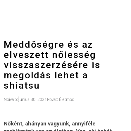
Meddőségre és az
elveszett nőiesség
visszaszerzésére is
megoldás lehet a
shiatsu
Nőiváltó
június 30, 2021
Rovat:
Életmód
Nőként, ahányan vagyunk, annyiféle