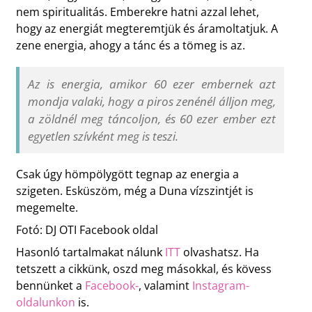
nem spiritualitás. Emberekre hatni azzal lehet,
hogy az energiát megteremtjük és áramoltatjuk. A
zene energia, ahogy a tánc és a tömeg is az.
Az is energia, amikor 60 ezer embernek azt
mondja valaki, hogy a piros zenénél álljon meg,
a zöldnél meg táncoljon, és 60 ezer ember ezt
egyetlen szívként meg is teszi.
Csak úgy hömpölygött tegnap az energia a
szigeten. Esküszöm, még a Duna vízszintjét is
megemelte.
Fotó: DJ OTI Facebook oldal
Hasonló tartalmakat nálunk
ITT
olvashatsz. Ha
tetszett a cikkünk, oszd meg másokkal, és kövess
bennünket a
Facebook-
, valamint
Instagram-
oldalunkon
is.