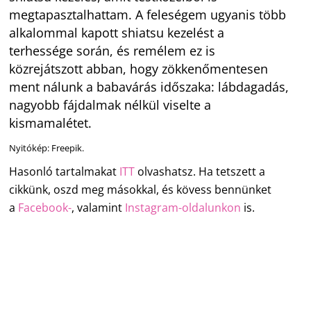
megtapasztalhattam. A feleségem ugyanis több
alkalommal kapott shiatsu kezelést a
terhessége során, és remélem ez is
közrejátszott abban, hogy zökkenőmentesen
ment nálunk a babavárás időszaka: lábdagadás,
nagyobb fájdalmak nélkül viselte a
kismamalétet.
Nyitókép: Freepik.
Hasonló tartalmakat
ITT
olvashatsz. Ha tetszett a
cikkünk, oszd meg másokkal, és kövess bennünket
a
Facebook-
, valamint
Instagram-oldalunkon
is.