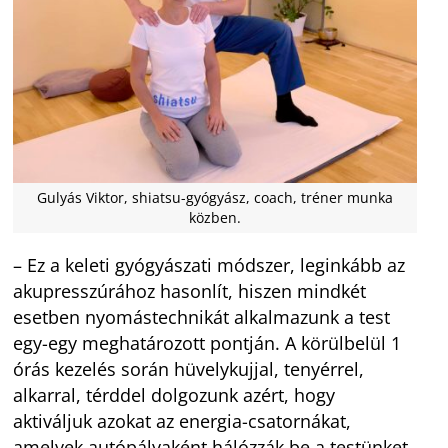
Gulyás Viktor, shiatsu-gyógyász, coach, tréner munka
közben.
– Ez a keleti gyógyászati módszer, leginkább az
akupresszúrához hasonlít, hiszen mindkét
esetben nyomástechnikát alkalmazunk a test
egy-egy meghatározott pontján. A körülbelül 1
órás kezelés során hüvelykujjal, tenyérrel,
alkarral, térddel dolgozunk azért, hogy
aktiváljuk azokat az energia-csatornákat,
amelyek autópályaként hálózzák be a testünket