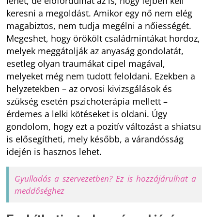
lehet, de előfordulhat az is, hogy fejben kell
keresni a megoldást. Amikor egy nő nem elég
magabiztos, nem tudja megélni a nőiességét.
Megeshet, hogy örökölt családmintákat hordoz,
melyek meggátolják az anyaság gondolatát,
esetleg olyan traumákat cipel magával,
melyeket még nem tudott feloldani. Ezekben a
helyzetekben – az orvosi kivizsgálások és
szükség esetén pszichoterápia mellett –
érdemes a lelki kötéseket is oldani. Úgy
gondolom, hogy ezt a pozitív változást a shiatsu
is elősegítheti, mely később, a várandósság
idején is hasznos lehet.
Gyulladás a szervezetben? Ez is hozzájárulhat a
meddőséghez