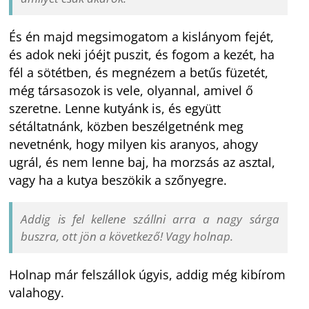
És én majd megsimogatom a kislányom fejét,
és adok neki jóéjt puszit, és fogom a kezét, ha
fél a sötétben, és megnézem a betűs füzetét,
még társasozok is vele, olyannal, amivel ő
szeretne. Lenne kutyánk is, és együtt
sétáltatnánk, közben beszélgetnénk meg
nevetnénk, hogy milyen kis aranyos, ahogy
ugrál, és nem lenne baj, ha morzsás az asztal,
vagy ha a kutya beszökik a szőnyegre.
Addig is fel kellene szállni arra a nagy sárga
buszra, ott jön a következő! Vagy holnap.
Holnap már felszállok úgyis, addig még kibírom
valahogy.