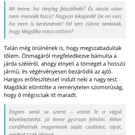
Mi lenne, ha tényleg felszállnék? És iskola után
nem mennék haza? Nagyon kikapnék! De mi van,
ha nem is keresnének? Fel sem tűnne senkinek,
hogy Magdika nincs otthon?
Talán még örülnének is, hogy megszabadultak
tőlem. Önmagáról megfeledkezve bámulta a
járda széléről, ahogy elnyeli a tömeget a hosszú
jármű, és végérvényesen bezáródik az ajtó.
Hangos erőfeszítéssel indult neki a nagy test.
Magdikát elöntötte a reménytelen szomorúság,
hogy ő mégiscsak itt maradt.
Engem senki se szeret – vonta le a végső
következtetést. Jó lenne gyorsan felnőni. Akkor
csinálhatnék magamnak saját családot, olyat,
amilyet csak akarok.