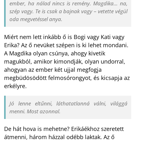
ember, ha nálad nincs is remény. Magdika… na,
szép vagy. Te is csak a bajnak vagy – vetette végül
oda megvetéssel anya.
Miért nem lett inkább ő is Bogi vagy Kati vagy
Erika? Az ő nevüket szépen is ki lehet mondani.
A Magdika olyan csúnya, ahogy kivetik
magukból, amikor kimondják, olyan undorral,
ahogyan az ember két ujjal megfogja
megbüdösödött felmosórongyot, és kicsapja az
erkélyre.
Jó lenne eltűnni, láthatatlanná válni, világgá
menni. Most azonnal.
De hát hova is mehetne? Erikáékhoz szeretett
átmenni, három házzal odébb laktak. Az ő