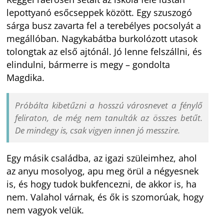
lepottyanó esőcseppek között. Egy szuszogó
sárga busz zavarta fel a terebélyes pocsolyát a
megállóban. Nagykabátba burkolózott utasok
tolongtak az első ajtónál. Jó lenne felszállni, és
elindulni, bármerre is megy – gondolta
Magdika.
Próbálta kibetűzni a hosszú városnevet a fénylő
feliraton, de még nem tanulták az összes betűt.
De mindegy is, csak vigyen innen jó messzire.
Egy másik családba, az igazi szüleimhez, ahol
az anyu mosolyog, apu meg örül a négyesnek
is, és hogy tudok bukfencezni, de akkor is, ha
nem. Valahol várnak, és ők is szomorúak, hogy
nem vagyok velük.