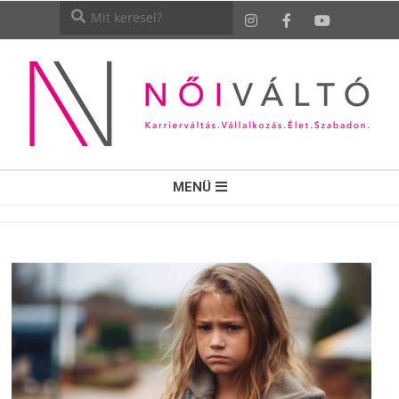
NŐI
MENÜ
VÁLTÓ