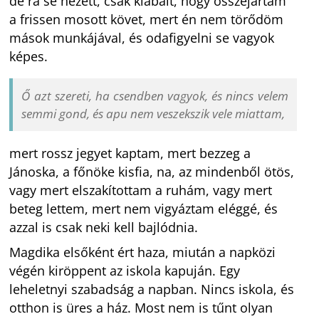
de rá se nézett, csak kiabált, hogy összejártam
a frissen mosott követ, mert én nem törődöm
mások munkájával, és odafigyelni se vagyok
képes.
Ő azt szereti, ha csendben vagyok, és nincs velem
semmi gond, és apu nem veszekszik vele miattam,
mert rossz jegyet kaptam, mert bezzeg a
Jánoska, a főnöke kisfia, na, az mindenből ötös,
vagy mert elszakítottam a ruhám, vagy mert
beteg lettem, mert nem vigyáztam eléggé, és
azzal is csak neki kell bajlódnia.
Magdika elsőként ért haza, miután a napközi
végén kiröppent az iskola kapuján. Egy
leheletnyi szabadság a napban. Nincs iskola, és
otthon is üres a ház. Most nem is tűnt olyan