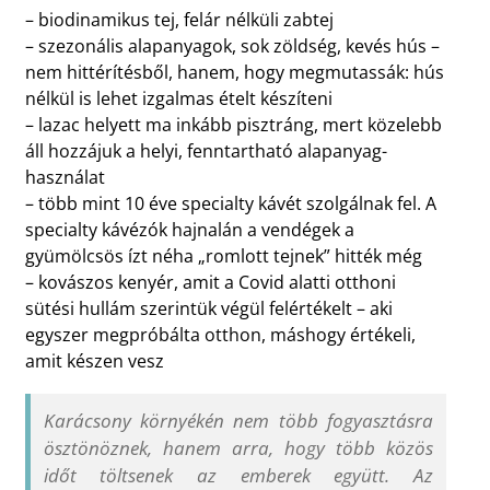
– biodinamikus tej, felár nélküli zabtej
– szezonális alapanyagok, sok zöldség, kevés hús –
nem hittérítésből, hanem, hogy megmutassák: hús
nélkül is lehet izgalmas ételt készíteni
– lazac helyett ma inkább pisztráng, mert közelebb
áll hozzájuk a helyi, fenntartható alapanyag-
használat
– több mint 10 éve specialty kávét szolgálnak fel. A
specialty kávézók hajnalán a vendégek a
gyümölcsös ízt néha „romlott tejnek” hitték még
– kovászos kenyér, amit a Covid alatti otthoni
sütési hullám szerintük végül felértékelt – aki
egyszer megpróbálta otthon, máshogy értékeli,
amit készen vesz
Karácsony környékén nem több fogyasztásra
ösztönöznek, hanem arra, hogy több közös
időt töltsenek az emberek együtt. Az