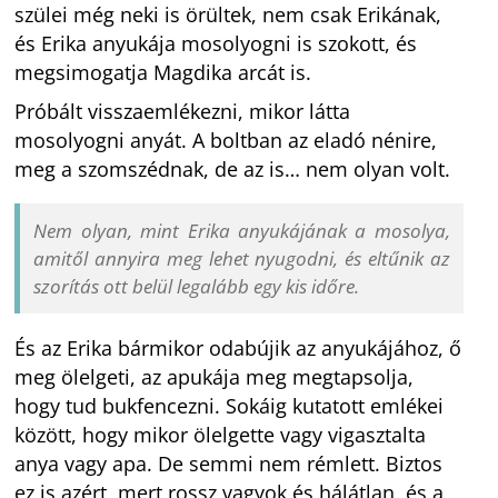
szülei még neki is örültek, nem csak Erikának,
és Erika anyukája mosolyogni is szokott, és
megsimogatja Magdika arcát is.
Próbált visszaemlékezni, mikor látta
mosolyogni anyát. A boltban az eladó nénire,
meg a szomszédnak, de az is… nem olyan volt.
Nem olyan, mint Erika anyukájának a mosolya,
amitől annyira meg lehet nyugodni, és eltűnik az
szorítás ott belül legalább egy kis időre.
És az Erika bármikor odabújik az anyukájához, ő
meg ölelgeti, az apukája meg megtapsolja,
hogy tud bukfencezni. Sokáig kutatott emlékei
között, hogy mikor ölelgette vagy vigasztalta
anya vagy apa. De semmi nem rémlett. Biztos
ez is azért, mert rossz vagyok és hálátlan, és a