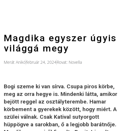
Magdika egyszer úgyis
világgá megy
Merát Anikó
február 24, 2024
Rovat:
Novella
Bogi szeme ki van sírva. Csupa piros körbe,
meg az orra hegye is. Mindenki látta, amikor
bejött reggel az osztályterembe. Hamar
körbement a gyerekek között, hogy miért. A
szülei válnak. Csak Katival sutyorgott
hüppögve a sarokban, ő a legjobb barátnője.