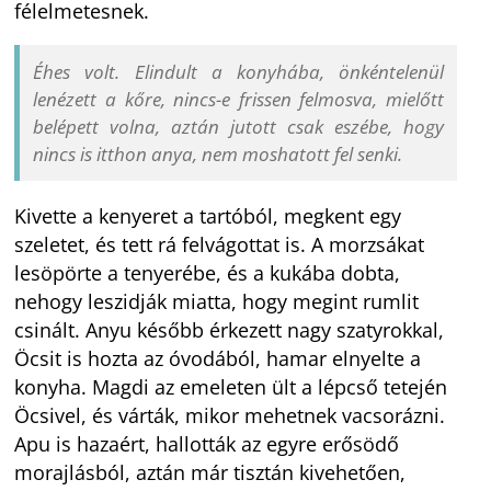
félelmetesnek.
Éhes volt. Elindult a konyhába, önkéntelenül
lenézett a kőre, nincs-e frissen felmosva, mielőtt
belépett volna, aztán jutott csak eszébe, hogy
nincs is itthon anya, nem moshatott fel senki.
Kivette a kenyeret a tartóból, megkent egy
szeletet, és tett rá felvágottat is. A morzsákat
lesöpörte a tenyerébe, és a kukába dobta,
nehogy leszidják miatta, hogy megint rumlit
csinált. Anyu később érkezett nagy szatyrokkal,
Öcsit is hozta az óvodából, hamar elnyelte a
konyha. Magdi az emeleten ült a lépcső tetején
Öcsivel, és várták, mikor mehetnek vacsorázni.
Apu is hazaért, hallották az egyre erősödő
morajlásból, aztán már tisztán kivehetően,