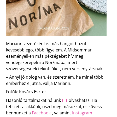
Mariann vezetőként is más hangot hozott:
kevesebb ego, több figyelem. A Midsommar
eseményeiken más pékségeket hív meg
vendégszerepelni a Nor/mába, mert
szövetségesnek tekinti őket, nem versenytársnak.
– Annyi jó dolog van, és szeretném, ha minél több
emberhez eljutna, vallja Mariann.
Fotók: Kovács Eszter
Hasonló tartalmakat nálunk
ITT
olvashatsz. Ha
tetszett a cikkünk, oszd meg másokkal, és kövess
bennünket a
Facebook-
, valamint
Instagram-