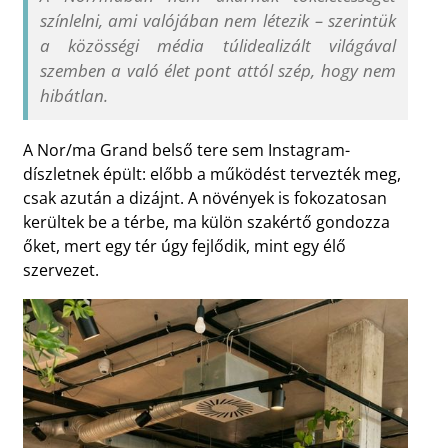
színlelni, ami valójában nem létezik – szerintük
a közösségi média túlidealizált világával
szemben a való élet pont attól szép, hogy nem
hibátlan.
A Nor/ma Grand belső tere sem Instagram-
díszletnek épült: előbb a működést tervezték meg,
csak azután a dizájnt. A növények is fokozatosan
kerültek be a térbe, ma külön szakértő gondozza
őket, mert egy tér úgy fejlődik, mint egy élő
szervezet.