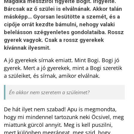
Magdika messziről figyelte Bogit. Irigyelte.
Bárcsak az ő szülei is elválnának. Akkor talán
másképp… Gyorsan lesütötte a szemét, és a
cipője orrát kezdte bámulni, nehogy valaki
belelásson szégyenletes gondolataiba. Rossz
gyerek vagyok. Csak a rossz gyerekek
kívánnak ilyesmit.
A jó gyerekek sírnak emiatt. Mint Bogi. Bogi jó
gyerek. Mert a jó gyerekek, mint a Bogi szeretik
a szüleiket, és sírnak, amikor elválnak.
Én akkor nem szeretem a szüleimet?
De hát ilyet nem szabad! Apu is megmondta,
hogy mi mindennel tartozunk neki Öcsivel, meg
miattunk gürcöl annyit. Meg is kell puszilni,
mert különben megrángat, meg szid, hogy