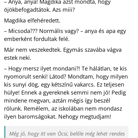
– Anya, anya! Magdika azst mondta, hogy
öjökbefogadtátok. Azs miii?
Magdika elfehéredett.
– Micsoda??? Normális vagy? – anya és apa egy
emberként fordultak felé.
Már nem veszekedtek. Egymás szavába vágva
estek neki.
– Hogy mersz ilyet mondani?! Te hálátlan, te kis
nyomorult senki! Látod? Mondtam, hogy milyen
kis sunyi dög, egy kétszínű vakarcs. Ez teljesen
hülye! Ennek a gyereknek semmi nem jó! Pedig
mindene megvan, aztán mégis így beszél
rólunk. Remélem, az iskolában nem mondasz
ilyen baromságokat. Nehogy megtudjam!
Még jó, hogy itt van Öcsi, belőle még lehet rendes