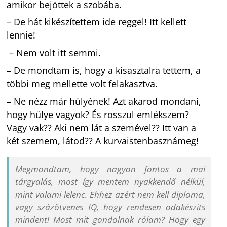
amikor bejöttek a szobába.
– De hát kikészítettem ide reggel! Itt kellett
lennie!
– Nem volt itt semmi.
– De mondtam is, hogy a kisasztalra tettem, a
többi meg mellette volt felakasztva.
– Ne nézz már hülyének! Azt akarod mondani,
hogy hülye vagyok? És rosszul emlékszem?
Vagy vak?? Aki nem lát a szemével?? Itt van a
két szemem, látod?? A kurvaistenbasznámeg!
Megmondtam, hogy nagyon fontos a mai
tárgyalás, most így mentem nyakkendő nélkül,
mint valami lelenc. Ehhez azért nem kell diploma,
vagy százötvenes IQ, hogy rendesen odakészíts
mindent! Most mit gondolnak rólam? Hogy egy