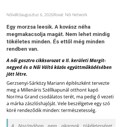
Nőiváltó
augusztus 6, 2026
Rovat:
Női Network
Egy morzsa leesik. A kovász néha
megmakacsolja magát. Nem lehet mindig
tökéletes minden. És ettől még minden
rendben van.
A női gasztro cikksorozat a II. kerületi Margit-
negyed és a Női Váltó közös együttműködésében
jött létre.
Gerzsenyi-Sárközy Mariann építészként tervezte
meg a Millenáris Széllkapunál otthont kapó
Nor/ma Grand csodálatos terét, ma pedig ő vezeti
a márka zászlóshajóját. Vele beszélgetve egy szó
köré rendeződik minden: természetesség.
A Nor/mában nem akarnak tökéletességet