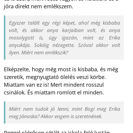
jóra direkt nem emlékszem.
Egyszer talált egy régi képet, ahol még kisbaba
volt, és akkor anya karjaiban volt, és anya
mosolygott is, úgy igazán, mint az Erika
anyukája. Sokáig nézegette. Szóval akkor volt
ilyen. Miért nem emlékszik?
Elképzelte, hogy még most is kisbaba, és még
szeretik, megnyugtató ölelés veszi körbe.
Miattam van ez is! Mert mindent rosszul
csinálok. És miattam romlott el minden.
Miért nem tudok jó lenni, mint Bogi meg Erika
meg Jánoska? Akkor engem is szeretnének.
Reggel ráérősen sétált az iskola felé lustán