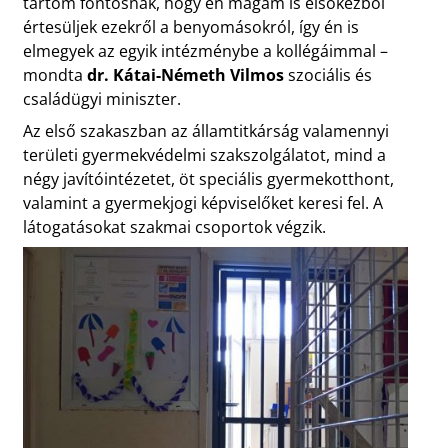
tartom fontosnak, hogy én magam is elsőkézből
értesüljek ezekről a benyomásokról, így én is
elmegyek az egyik intézménybe a kollégáimmal –
mondta
dr. Kátai-Németh Vilmos
szociális és
családügyi miniszter.
Az első szakaszban az államtitkárság valamennyi
területi gyermekvédelmi szakszolgálatot, mind a
négy javítóintézetet, öt speciális gyermekotthont,
valamint a gyermekjogi képviselőket keresi fel. A
látogatásokat szakmai csoportok végzik.