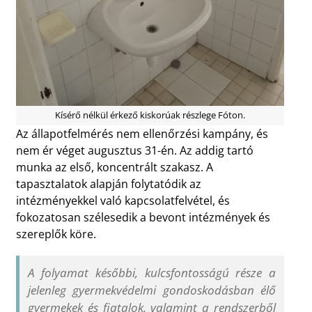
Kísérő nélkül érkező kiskorúak részlege Fóton.
Az állapotfelmérés nem ellenőrzési kampány, és
nem ér véget augusztus 31-én. Az addig tartó
munka az első, koncentrált szakasz. A
tapasztalatok alapján folytatódik az
intézményekkel való kapcsolatfelvétel, és
fokozatosan szélesedik a bevont intézmények és
szereplők köre.
A folyamat későbbi, kulcsfontosságú része a
jelenleg gyermekvédelmi gondoskodásban élő
gyermekek és fiatalok, valamint a rendszerből