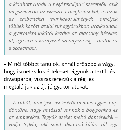
a kidobott ruhák, a helyi textilipari szereplők, akik
megszenvedik az elvesztett megbízásokat, és azok
az embertelen munkakörülmények, amelyek
többek között ázsiai ruhagyárakban uralkodnak,
a gyermekmunkától kezdve az alacsony béreken
át, egészen a környezet szennyezéséig – mutat rá
a szakember.
– Minél többet tanulok, annál erősebb a vágy,
hogy ismét valós értékeket vigyünk a textil- és
divatiparba, visszaszerezzük a régi és
megtaláljuk az új, jó gyakorlatokat.
– A ruhák, amelyek viseléséről minden egyes nap
döntünk, nagy hatással vannak a bolygónkra és
az emberekre. Tegyük ezeket méltó döntésekké! –
vallja Sylvia, aki saját divatmárkáján túl egy