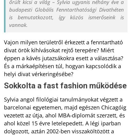
őrült kicsi a világ – Sylvia ugyanis néhány éve a
budapesti Globális Fenntarthatósági Divathéten
is bemutatkozott, így közös ismerőseink is
vannak.
Vajon milyen területről érkezett a fenntartható
divat örök kihívásokat rejtő terepére? Miért
éppen a kávés jutazsákokra esett a választása?
És a márkaépítésen túl, hogyan kapcsolódik a
helyi divat vérkeringésébe?
Sokkolta a fast fashion működése
Sylvia angol filológiai tanulmányokat végzett a
barcelonai egyetemen, majd egészen Chicagóig
vezetett az útja, ahol MBA-diplomát szerzett, és
ahol közel 15 évre letelepedett. A légi iparban
dolgozott, aztán 2002-ben visszaköltözött a