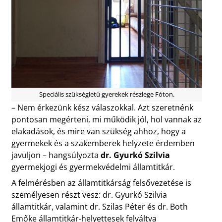
Speciális szükségletű gyerekek részlege Fóton.
– Nem érkezünk kész válaszokkal. Azt szeretnénk
pontosan megérteni, mi működik jól, hol vannak az
elakadások, és mire van szükség ahhoz, hogy a
gyermekek és a szakemberek helyzete érdemben
javuljon – hangsúlyozta
dr. Gyurkó Szilvia
gyermekjogi és gyermekvédelmi államtitkár.
A felmérésben az államtitkárság felsővezetése is
személyesen részt vesz: dr. Gyurkó Szilvia
államtitkár, valamint dr. Szilas Péter és dr. Both
Emőke államtitkár-helyettesek felváltva