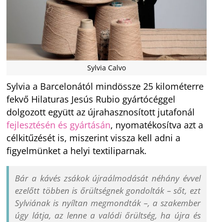
Sylvia Calvo
Sylvia a Barcelonától mindössze 25 kilométerre
fekvő Hilaturas Jesús Rubio gyártócéggel
dolgozott együtt az újrahasznosított jutafonál
fejlesztésén és gyártásán
, nyomatékosítva azt a
célkitűzését is, miszerint vissza kell adni a
figyelmünket a helyi textiliparnak.
Bár a ​​kávés zsákok újraálmodását néhány évvel
ezelőtt többen is őrültségnek gondolták – sőt, ezt
Sylviának is nyíltan megmondták –, a szakember
úgy látja, az lenne a valódi őrültség, ha újra és