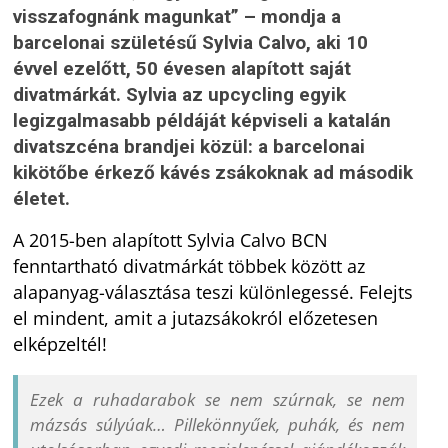
visszafognánk magunkat” – mondja a
barcelonai születésű Sylvia Calvo, aki 10
évvel ezelőtt, 50 évesen alapított saját
divatmárkát. Sylvia az upcycling egyik
legizgalmasabb példáját képviseli a katalán
divatszcéna brandjei közül: a barcelonai
kikötőbe érkező kávés zsákoknak ad második
életet.
A 2015-ben alapított Sylvia Calvo BCN
fenntartható divatmárkát többek között az
alapanyag-választása teszi különlegessé. Felejts
el mindent, amit a jutazsákokról előzetesen
elképzeltél!
Ezek a ruhadarabok se nem szúrnak, se nem
mázsás súlyúak… Pillekönnyűek, puhák, és nem