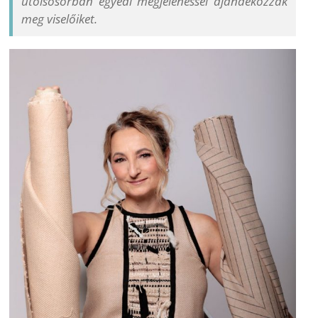
utolsósorban egyedi megjelenéssel ajándékozzák
meg viselőiket.