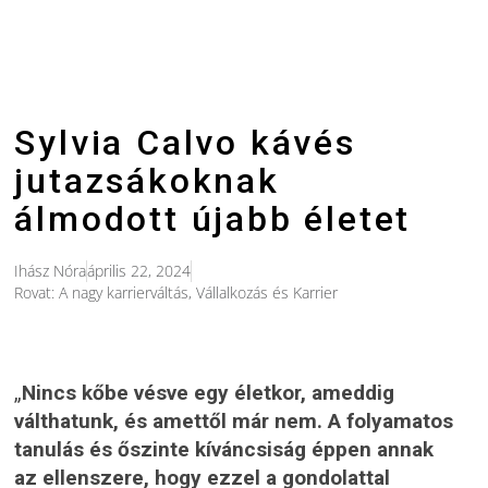
Sylvia Calvo kávés
jutazsákoknak
álmodott újabb életet
Ihász Nóra
április 22, 2024
Rovat:
A nagy karrierváltás
,
Vállalkozás és Karrier
„
Nincs kőbe vésve egy életkor, ameddig
válthatunk, és amettől már nem. A folyamatos
tanulás és őszinte kíváncsiság éppen annak
az ellenszere, hogy ezzel a gondolattal