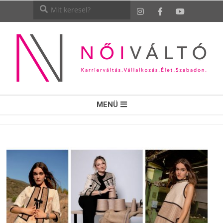
NŐI
MENÜ
VÁLTÓ