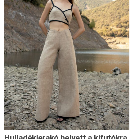
Hulladéklerakó helyett a kifutókra