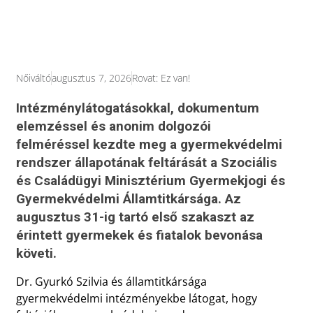
Nőiváltó
augusztus 7, 2026
Rovat:
Ez van!
Intézménylátogatásokkal, dokumentum
elemzéssel és anonim dolgozói
felméréssel kezdte meg a gyermekvédelmi
rendszer állapotának feltárását a Szociális
és Családügyi Minisztérium Gyermekjogi és
Gyermekvédelmi Államtitkársága. Az
augusztus 31-ig tartó első szakaszt az
érintett gyermekek és fiatalok bevonása
követi.
Dr. Gyurkó Szilvia és államtitkársága
gyermekvédelmi intézményekbe látogat, hogy