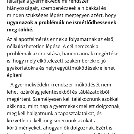
feltárják a gyermekvédelmi rendszer
hiányosságait, szembenézzeek a hibákkal és
minden szükséges lépést megtegyen azért, hogy
ugyanazok a problémák ne ismétlődhessenek
meg többé.
Az állapotfelmérés ennek a folyamatnak az első,
nélkülözhetetlen lépése. A cél nemcsak a
problémák azonosítása, hanem annak megértése
is, hogy mely elkötelezett szakemberekre, jó
gyakorlatokra és helyi együttműködésekre lehet
építeni.
– A gyermekvédelmi rendszer működését nem
lehet kizárólag jelentésekből és táblázatokból
megérteni. Személyesen kell találkoznunk azokkal,
akik nap, mint nap a gyermekek mellett dolgoznak,
meg kell hallgatnunk a tapasztalataikat, és
közvetlenül kell megismernünk azokat a
körülményeket, ahogyan ők dolgoznak. Ezért is