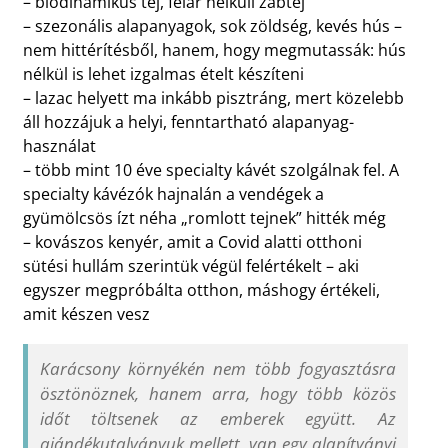
– biodinamikus tej, felár nélküli zabtej
– szezonális alapanyagok, sok zöldség, kevés hús –
nem hittérítésből, hanem, hogy megmutassák: hús
nélkül is lehet izgalmas ételt készíteni
– lazac helyett ma inkább pisztráng, mert közelebb
áll hozzájuk a helyi, fenntartható alapanyag-
használat
– több mint 10 éve specialty kávét szolgálnak fel. A
specialty kávézók hajnalán a vendégek a
gyümölcsös ízt néha „romlott tejnek” hitték még
– kovászos kenyér, amit a Covid alatti otthoni
sütési hullám szerintük végül felértékelt – aki
egyszer megpróbálta otthon, máshogy értékeli,
amit készen vesz
Karácsony környékén nem több fogyasztásra
ösztönöznek, hanem arra, hogy több közös
időt töltsenek az emberek együtt. Az
ajándékutalványuk mellett, van egy alapítványi