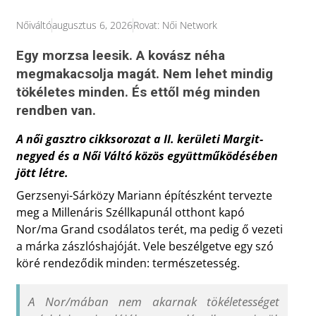
Nőiváltó
augusztus 6, 2026
Rovat:
Női Network
Egy morzsa leesik. A kovász néha
megmakacsolja magát. Nem lehet mindig
tökéletes minden. És ettől még minden
rendben van.
A női gasztro cikksorozat a II. kerületi Margit-
negyed és a Női Váltó közös együttműködésében
jött létre.
Gerzsenyi-Sárközy Mariann építészként tervezte
meg a Millenáris Széllkapunál otthont kapó
Nor/ma Grand csodálatos terét, ma pedig ő vezeti
a márka zászlóshajóját. Vele beszélgetve egy szó
köré rendeződik minden: természetesség.
A Nor/mában nem akarnak tökéletességet