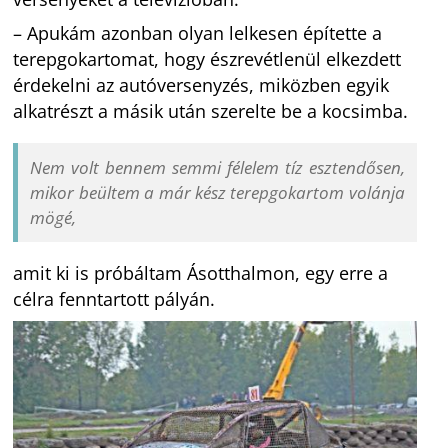
– Apukám azonban olyan lelkesen építette a
terepgokartomat, hogy észrevétlenül elkezdett
érdekelni az autóversenyzés, miközben egyik
alkatrészt a másik után szerelte be a kocsimba.
Nem volt bennem semmi félelem tíz esztendősen,
mikor beültem a már kész terepgokartom volánja
mögé,
amit ki is próbáltam Ásotthalmon, egy erre a
célra fenntartott pályán.