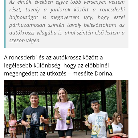
Az elmúlt években egyre több versenyen vettem
részt, tavaly a juniorok között a roncsderbi
bajnokságot is megnyertem úgy, hogy ezzel
párhuzamosan szintén tavaly belekóstoltam az
autókrossz világába is, ahol szintén első lettem a
szezon végén.
A roncsderbi és az autókrossz között a
legélesebb különbség, hogy az előbbinél
megengedett az ütközés – mesélte Dorina.