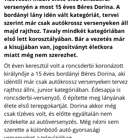
versenyén a most 15 éves Béres Dorina. A
bordányi lány idén vált kategóriát, tervei
szerint már csak autókrossz versenyeken áll
majd rajthoz. Tavaly mindkét kategóriában
első lett korosztályában. Bár a vezetés már
a kisujjában van, jogosítványt életkora
miatt még nem szerezhet.
Öt éven keresztül volt a roncsderbi koronázott
királynője a 15 éves bordányi Béres Dorina, aki
idéntől már csak autókrossz versenyeken tervez
rajthoz állni, junior kategóriában. Édesapja is
roncsderbi-versenyző, ő építette meg lányának
élete első terepgokartját. Dorina akkor még
csak tízéves volt, és előtte egyáltalán nem
érdekelte az autóversenyzés. Még nézni sem
szerette a különböző autó-gyorsasági
versenyeket a televízióban.