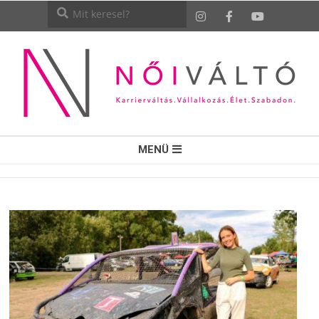
NŐI
MENÜ
VÁLTÓ