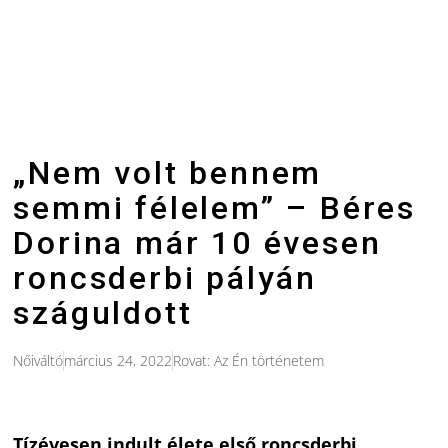
„Nem volt bennem
semmi félelem” – Béres
Dorina már 10 évesen
roncsderbi pályán
száguldott
Nőiváltó
március 24, 2022
Rovat:
Az Én történetem
Tízévesen indult élete első roncsderbi