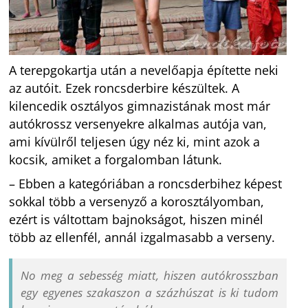
A terepgokartja után a nevelőapja építette neki
az autóit. Ezek roncsderbire készültek. A
kilencedik osztályos gimnazistának most már
autókrossz versenyekre alkalmas autója van,
ami kívülről teljesen úgy néz ki, mint azok a
kocsik, amiket a forgalomban látunk.
– Ebben a kategóriában a roncsderbihez képest
sokkal több a versenyző a korosztályomban,
ezért is váltottam bajnokságot, hiszen minél
több az ellenfél, annál izgalmasabb a verseny.
No meg a sebesség miatt, hiszen autókrosszban
egy egyenes szakaszon a százhúszat is ki tudom