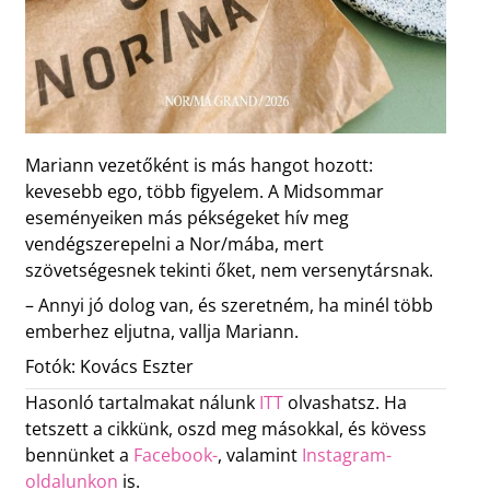
Mariann vezetőként is más hangot hozott:
kevesebb ego, több figyelem. A Midsommar
eseményeiken más pékségeket hív meg
vendégszerepelni a Nor/mába, mert
szövetségesnek tekinti őket, nem versenytársnak.
– Annyi jó dolog van, és szeretném, ha minél több
emberhez eljutna, vallja Mariann.
Fotók: Kovács Eszter
Hasonló tartalmakat nálunk
ITT
olvashatsz. Ha
tetszett a cikkünk, oszd meg másokkal, és kövess
bennünket a
Facebook-
, valamint
Instagram-
oldalunkon
is.