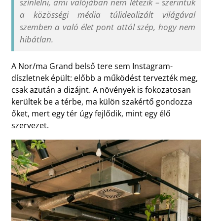
színlelni, ami valójában nem létezik – szerintük
a közösségi média túlidealizált világával
szemben a való élet pont attól szép, hogy nem
hibátlan.
A Nor/ma Grand belső tere sem Instagram-
díszletnek épült: előbb a működést tervezték meg,
csak azután a dizájnt. A növények is fokozatosan
kerültek be a térbe, ma külön szakértő gondozza
őket, mert egy tér úgy fejlődik, mint egy élő
szervezet.