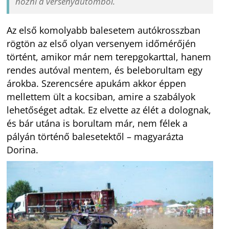
hozni a versenyautómból.
Az első komolyabb balesetem autókrosszban
rögtön az első olyan versenyem időmérőjén
történt, amikor már nem terepgokarttal, hanem
rendes autóval mentem, és beleborultam egy
árokba. Szerencsére apukám akkor éppen
mellettem ült a kocsiban, amire a szabályok
lehetőséget adtak. Ez elvette az élét a dolognak,
és bár utána is borultam már, nem félek a
pályán történő balesetektől – magyarázta
Dorina.