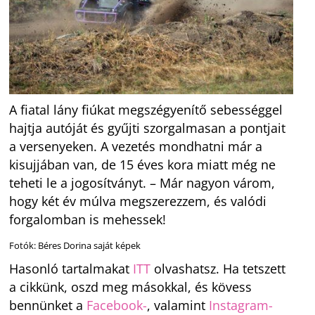
A fiatal lány fiúkat megszégyenítő sebességgel
hajtja autóját és gyűjti szorgalmasan a pontjait
a versenyeken. A vezetés mondhatni már a
kisujjában van, de 15 éves kora miatt még ne
teheti le a jogosítványt. – Már nagyon várom,
hogy két év múlva megszerezzem, és valódi
forgalomban is mehessek!
Fotók: Béres Dorina saját képek
Hasonló tartalmakat
ITT
olvashatsz. Ha tetszett
a cikkünk, oszd meg másokkal, és kövess
bennünket a
Facebook-
, valamint
Instagram-