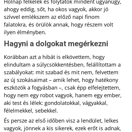
Holnap felkelek és folytatok mindent ugyanúgy,
ahogy eddig, sőt, ha okos vagyok, akkor jó
szívvel emlékszem az előző napi finom
falatokra, és örülök annak, hogy részem volt
ilyen élményben.
Hagyni a dolgokat megérkezni
Korábban azt a hibát is elkövettem, hogy
elindultam a súlycsökkentésben, felállítottam a
szabályokat: mit szabad és mit nem, felvettem
az új szokásaimat – amik lehet, hogy hatékony
eszközök a fogyásban –, csak épp elfelejtettem,
hogy nem egy robot vagyok, hanem egy ember,
aki test és lélek: gondolatokkal, vágyakkal,
félelmekkel, sebekkel.
És persze az első időben visz a lendület, lelkes
vagyok, jönnek a kis sikerek, ezek erőt is adnak,