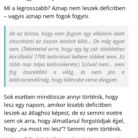
Mi a legrosszabb? Aznap nem leszek deficitben
– vagyis aznap nem fogok fogyni.
De az biztos, hogy nem fogom egy alkalom alatt
visszahízni az összes leadott kilót… De még egyet
sem. (Tekintettel arra, hogy egy kg zsír többlethez
körülbelül 7700 kalóriával kellene többet enni. Ez
több nap teljes kalóriakerete.) Szóval nem… nem
fog összedőlni a világ, és nem jön a
kalóriarendőrség, hogy bilincsbe verve elvigyen.
Sok esetben mindössze annyi történik, hogy
lesz egy napom, amikor kisebb deficitben
leszek az átlaghoz képest, de ez semmi esetre
sem ok arra, hogy álmatlanul forgolódjak éjjel,
hogy „na most mi lesz”? Semmi nem történik.