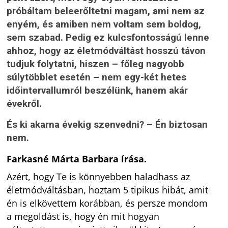
próbáltam beleerőltetni magam, ami nem az
enyém, és amiben nem voltam sem boldog,
sem szabad. Pedig ez kulcsfontosságú lenne
ahhoz, hogy az életmódváltást hosszú távon
tudjuk folytatni, hiszen – főleg nagyobb
súlytöbblet esetén – nem egy-két hetes
időintervallumról beszélünk, hanem akár
évekről.
És ki akarna évekig szenvedni? – Én biztosan
nem.
Farkasné Márta Barbara írása.
Azért, hogy Te is könnyebben haladhass az
életmódváltásban, hoztam 5 tipikus hibát, amit
én is elkövettem korábban, és persze mondom
a megoldást is, hogy én mit hogyan