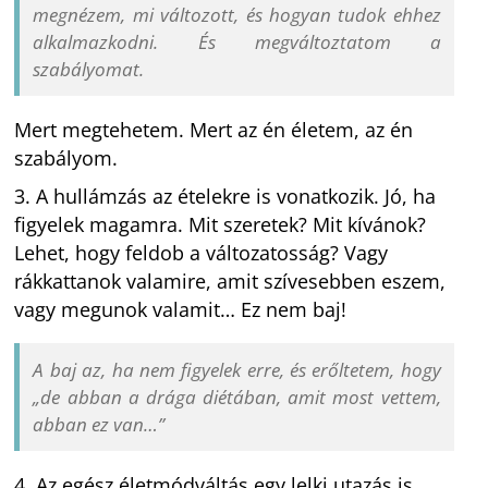
megnézem, mi változott, és hogyan tudok ehhez
alkalmazkodni. És megváltoztatom a
szabályomat.
Mert megtehetem. Mert az én életem, az én
szabályom.
3. A hullámzás az ételekre is vonatkozik. Jó, ha
figyelek magamra. Mit szeretek? Mit kívánok?
Lehet, hogy feldob a változatosság? Vagy
rákkattanok valamire, amit szívesebben eszem,
vagy megunok valamit… Ez nem baj!
A baj az, ha nem figyelek erre, és erőltetem, hogy
„de abban a drága diétában, amit most vettem,
abban ez van…”
4. Az egész életmódváltás egy lelki utazás is.