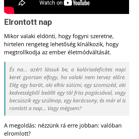
Elrontott nap
Mikor valaki eldönti, hogy fogyni szeretne,
hirtelen rengeteg lehetőség kínálkozik, hogy
megtrollkodja az ember életmódváltását.
És na… azért lássuk be, a kalóriadeficites napi
keret gyorsan elfogy, ha valaki nem tervez előre.
Elég egy barát, aki elhív sütizni, egy szomszéd, aki
kedvességből beállít egy tál friss pogácsával, vagy
becsúszik egy szülinap, egy karácsony, és már el is
romlott a nap… Vagy mégsem?
A megoldás: nézzünk rá erre jobban: valóban
elromlott?