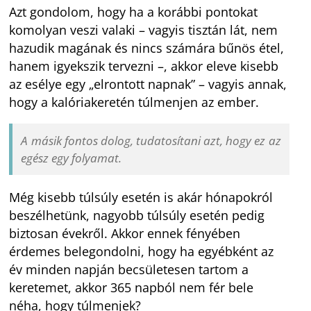
Azt gondolom, hogy ha a korábbi pontokat
komolyan veszi valaki – vagyis tisztán lát, nem
hazudik magának és nincs számára bűnös étel,
hanem igyekszik tervezni –, akkor eleve kisebb
az esélye egy „elrontott napnak” – vagyis annak,
hogy a kalóriakeretén túlmenjen az ember.
A másik fontos dolog, tudatosítani azt, hogy ez az
egész egy folyamat.
Még kisebb túlsúly esetén is akár hónapokról
beszélhetünk, nagyobb túlsúly esetén pedig
biztosan évekről. Akkor ennek fényében
érdemes belegondolni, hogy ha egyébként az
év minden napján becsületesen tartom a
keretemet, akkor 365 napból nem fér bele
néha, hogy túlmenjek?