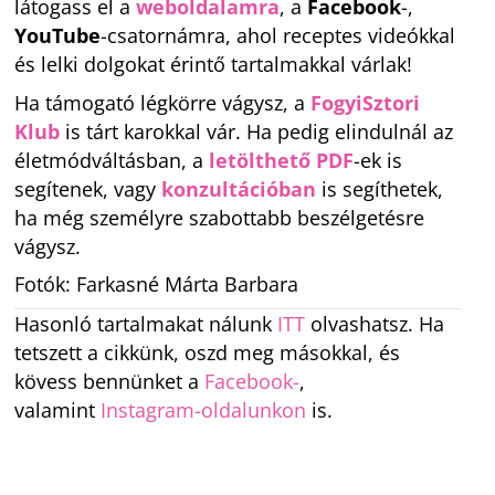
látogass el a
weboldalamra
, a
Facebook
-,
YouTube
-csatornámra, ahol receptes videókkal
és lelki dolgokat érintő tartalmakkal várlak!
Ha támogató légkörre vágysz, a
FogyiSztori
Klub
is tárt karokkal vár. Ha pedig elindulnál az
életmódváltásban, a
letölthető PDF
-ek is
segítenek, vagy
konzultációban
is segíthetek,
ha még személyre szabottabb beszélgetésre
vágysz.
Fotók: Farkasné Márta Barbara
Hasonló tartalmakat nálunk
ITT
olvashatsz. Ha
tetszett a cikkünk, oszd meg másokkal, és
kövess bennünket a
Facebook-
,
valamint
Instagram-oldalunkon
is.