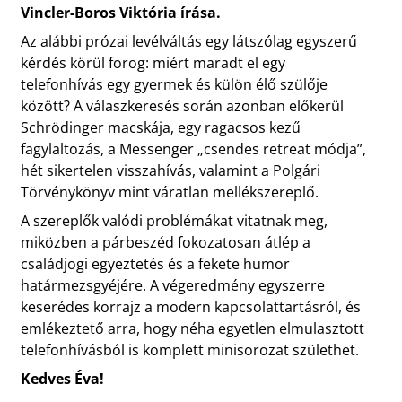
Vincler-Boros Viktória írása.
Az alábbi prózai levélváltás egy látszólag egyszerű
kérdés körül forog: miért maradt el egy
telefonhívás egy gyermek és külön élő szülője
között? A válaszkeresés során azonban előkerül
Schrödinger macskája, egy ragacsos kezű
fagylaltozás, a Messenger „csendes retreat módja”,
hét sikertelen visszahívás, valamint a Polgári
Törvénykönyv mint váratlan mellékszereplő.
A szereplők valódi problémákat vitatnak meg,
miközben a párbeszéd fokozatosan átlép a
családjogi egyeztetés és a fekete humor
határmezsgyéjére. A végeredmény egyszerre
keserédes korrajz a modern kapcsolattartásról, és
emlékeztető arra, hogy néha egyetlen elmulasztott
telefonhívásból is komplett minisorozat születhet.
Kedves Éva!