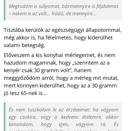
Megtudom a súlyomat, bármennyire is fájdalmas
– nekem is az volt… húúú, de mennyire…
Tisztába kerülök az egészségügyi állapotommal,
még akkor is, ha félelmetes, hogy kiderülhet
valami betegség.
Előveszem a kis konyhai mérlegemet, és nem
hazudom magamnak, hogy „szerintem az a
kenyér csak 30 gramm volt”, hanem
meggyőződöm arról, hogy a mérleg mit mutat,
mert könnyen kiderülhet, hogy az a 30 gramm
jó lesz 65-nek is…
És nem tuszkolom le az érzéseimet: ha vágyom
egy csokira, vagy a kedvenc ételemre, akkor
kimondom, hogy igen, vágyom rá. És