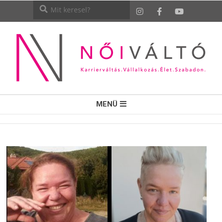
NŐI
MENÜ
VÁLTÓ