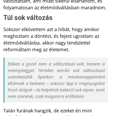
változtattam, ami miatt sikerül kitartanom, és
folyamatosan az életmódváltásban maradnom.
Túl sok változás
Sokszor elkövettem azt a hibát, hogy amikor
meghoztam a döntést, és fejest ugrottam az
életmódváltásba, akkor nagy lendülettel
reformáltam meg az életemet.
Ebben a gond nem a változással volt, hanem a
mennyiséggel. Hirtelen extrán sok változással
szembesülök ilyenkor: a mindennapjaimból
eltűnnek a kedvenc – sokszor épp a megnyugvást
hozó dolgok – és helyettük bekerül sok olyan, amit
nem szeretek, csak magamra erőltetem.
Talán furának hangzik, de ezeket én mini