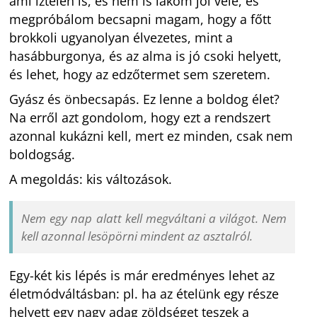
ami íztelen is, és nem is lakom jól vele, és
megpróbálom becsapni magam, hogy a főtt
brokkoli ugyanolyan élvezetes, mint a
hasábburgonya, és az alma is jó csoki helyett,
és lehet, hogy az edzőtermet sem szeretem.
Gyász és önbecsapás. Ez lenne a boldog élet?
Na erről azt gondolom, hogy ezt a rendszert
azonnal kukázni kell, mert ez minden, csak nem
boldogság.
A megoldás: kis változások.
Nem egy nap alatt kell megváltani a világot. Nem
kell azonnal lesöpörni mindent az asztalról.
Egy-két kis lépés is már eredményes lehet az
életmódváltásban: pl. ha az ételünk egy része
helyett egy nagy adag zöldséget teszek a