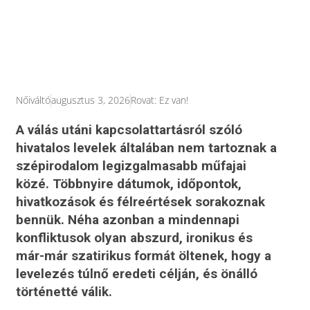
Nőiváltó
augusztus 3, 2026
Rovat:
Ez van!
A válás utáni kapcsolattartásról szóló
hivatalos levelek általában nem tartoznak a
szépirodalom legizgalmasabb műfajai
közé. Többnyire dátumok, időpontok,
hivatkozások és félreértések sorakoznak
bennük. Néha azonban a mindennapi
konfliktusok olyan abszurd, ironikus és
már-már szatirikus formát öltenek, hogy a
levelezés túlnő eredeti célján, és önálló
történetté válik.