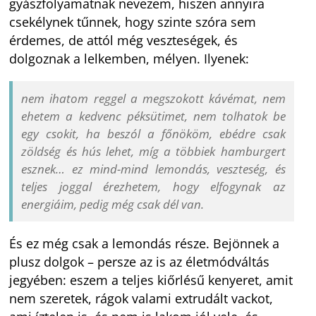
gyászfolyamatnak nevezem, hiszen annyira
csekélynek tűnnek, hogy szinte szóra sem
érdemes, de attól még veszteségek, és
dolgoznak a lelkemben, mélyen. Ilyenek:
nem ihatom reggel a megszokott kávémat, nem
ehetem a kedvenc péksütimet, nem tolhatok be
egy csokit, ha beszól a főnököm, ebédre csak
zöldség és hús lehet, míg a többiek hamburgert
esznek… ez mind-mind lemondás, veszteség, és
teljes joggal érezhetem, hogy elfogynak az
energiáim, pedig még csak dél van.
És ez még csak a lemondás része. Bejönnek a
plusz dolgok – persze az is az életmódváltás
jegyében: eszem a teljes kiőrlésű kenyeret, amit
nem szeretek, rágok valami extrudált vackot,