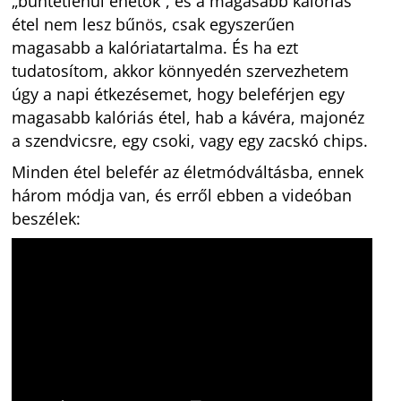
„büntetlenül ehetők”, és a magasabb kalóriás
étel nem lesz bűnös, csak egyszerűen
magasabb a kalóriatartalma. És ha ezt
tudatosítom, akkor könnyedén szervezhetem
úgy a napi étkezésemet, hogy beleférjen egy
magasabb kalóriás étel, hab a kávéra, majonéz
a szendvicsre, egy csoki, vagy egy zacskó chips.
Minden étel belefér az életmódváltásba, ennek
három módja van, és erről ebben a videóban
beszélek: