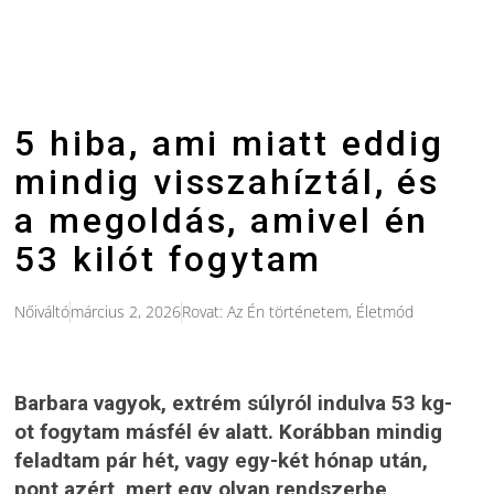
5 hiba, ami miatt eddig
mindig visszahíztál, és
a megoldás, amivel én
53 kilót fogytam
Nőiváltó
március 2, 2026
Rovat:
Az Én történetem
,
Életmód
Barbara vagyok, extrém súlyról indulva 53 kg-
ot fogytam másfél év alatt.
Korábban mindig
feladtam pár hét, vagy egy-két hónap után,
pont azért, mert egy olyan rendszerbe