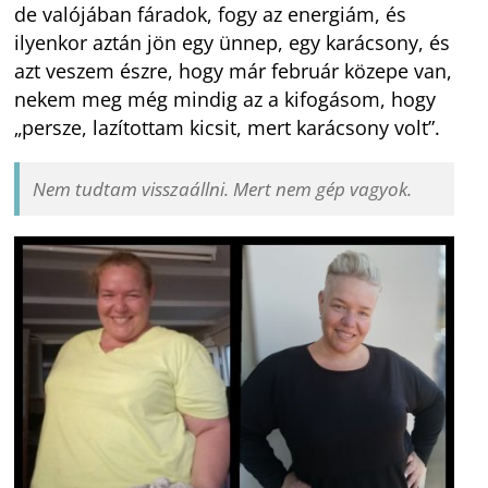
de valójában fáradok, fogy az energiám, és
ilyenkor aztán jön egy ünnep, egy karácsony, és
azt veszem észre, hogy már február közepe van,
nekem meg még mindig az a kifogásom, hogy
„persze, lazítottam kicsit, mert karácsony volt”.
Nem tudtam visszaállni. Mert nem gép vagyok.