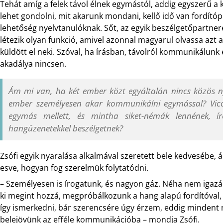
Tehát amíg a felek távol élnek egymástól, addig egyszerű a
lehet gondolni, mit akarunk mondani, kellő idő van fordító
lehetőség nyelvtanulóknak. Sőt, az egyik beszélgetőpartn
létezik olyan funkció, amivel azonnal magyarul olvassa azt a
küldött el neki. Szóval, ha írásban, távolról kommunikálun
akadálya nincsen.
Ám mi van, ha két ember közt egyáltalán nincs közös ny
ember személyesen akar kommunikálni egymással? Vicces
egymás mellett, és mintha siket-némák lennének, í
hangüzenetekkel beszélgetnek?
Zsófi egyik nyaralása alkalmával szeretett bele kedvesébe, 
esve, hogyan fog szerelmük folytatódni.
– Személyesen is írogatunk, és nagyon gáz. Néha nem iga
ki megint hozzá, megpróbálkozunk a hang alapú fordítóval,
így ismerkedni, bár szerencsére úgy érzem, eddig mindent
belejövünk az efféle kommunikációba – mondja Zsófi.