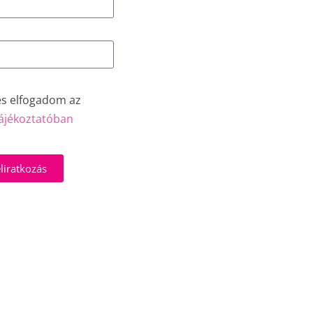
és elfogadom az
ájékoztatóban
liratkozás