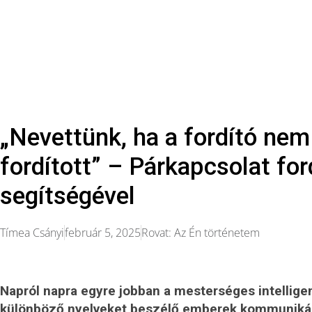
„Nevettünk, ha a fordító ne
fordított” – Párkapcsolat fo
segítségével
Tímea Csányi
február 5, 2025
Rovat:
Az Én történetem
Napról napra egyre jobban a mesterséges intelligenc
különböző nyelveket beszélő emberek kommunikáci