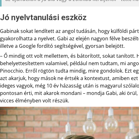
Jó nyelvtanulási eszköz
Gabinak sokat lendített az angol tudásán, hogy külföldi párt
gyakorolhatta a nyelvet. Gabi az elején nagyon félve beszélte
illetve a Google fordító segítségével, gyorsan belejött.
– Ő mindig ott volt mellettem, és bátorított, sokat tanított
behelyettesítettem valamivel, például nem tudtam, mi ango
Pinocchio. Erről rögtön tudta mindig, mire gondolok. Ezt e
azt akarjuk, hogy mások ne értsék a kontextust, amiben ezt 
ideges vagyok, még 10 év házasság után is magyarul szólal
pontosan érti, mit akarok mondani – mondja Gabi, aki örül, h
vicces élményben volt részük.