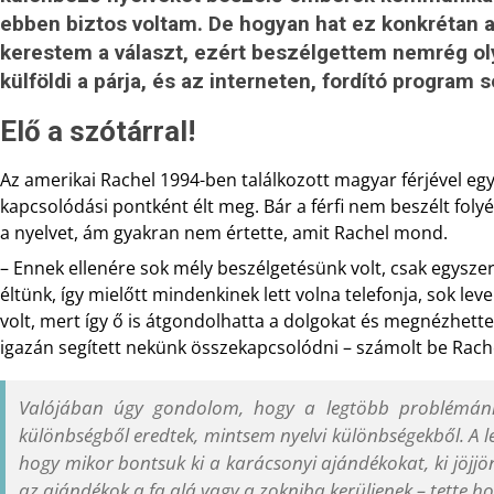
ebben biztos voltam. De hogyan hat ez konkrétan a
kerestem a választ, ezért beszélgettem nemrég ol
külföldi a párja, és az interneten, fordító program
Elő a szótárral!
Az amerikai Rachel 1994-ben találkozott magyar férjével egy
kapcsolódási pontként élt meg. Bár a férfi nem beszélt fol
a nyelvet, ám gyakran nem értette, amit Rachel mond.
– Ennek ellenére sok mély beszélgetésünk volt, csak egysze
éltünk, így mielőtt mindenkinek lett volna telefonja, sok le
volt, mert így ő is átgondolhatta a dolgokat és megnézhett
igazán segített nekünk összekapcsolódni – számolt be Rach
Valójában úgy gondolom, hogy a legtöbb problémánk é
különbségből eredtek, mintsem nyelvi különbségekből. A l
hogy mikor bontsuk ki a karácsonyi ajándékokat, ki jöjjön
az ajándékok a fa alá vagy a zokniba kerüljenek – tette h