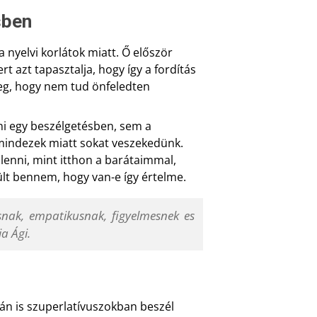
sben
a nyelvi korlátok miatt. Ő először
t azt tapasztalja, hogy így a fordítás
meg, hogy nem tud önfeledten
ni egy beszélgetésben, sem a
 mindezek miatt sokat veszekedünk.
lenni, mint itthon a barátaimmal,
lt bennem, hogy van-e így értelme.
snak, empatikusnak, figyelmesnek es
a Ági.
tán is szuperlatívuszokban beszél