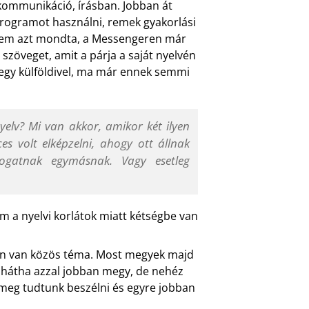
 kommunikáció, írásban. Jobban át
programot használni, remek gyakorlási
erem azt mondta, a Messengeren már
 szöveget, amit a párja a saját nyelvén
k egy külföldivel, ma már ennek semmi
elv? Mi van akkor, amikor két ilyen
 volt elképzelni, ahogy ott állnak
rogatnak egymásnak. Vagy esetleg
ám a nyelvi korlátok miatt kétségbe van
zán van közös téma. Most megyek majd
 hátha azzal jobban megy, de nehéz
 meg tudtunk beszélni és egyre jobban