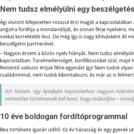
Nem tudsz elmélyülni egy beszélgeté
Ági viszont kifejezetten rosszul érzi magát a kapcsolatában 
angolra fordítja a mondandóját, és onnan férje nyelvére, mer
sokkal korrektebb lesz. De még így is nagy kihívásként éli 
beszélgetni partnerével.
– Nagyon érzem a közös nyelv hiányát. Nem tudsz elmélyül
kapcsolatban. Türelmetlenséget, konfliktusokat szül, majd
Rettentő sokszor értjük félre egymást így! Nem tudok olyan 
családommal, nem tudok kibontakozni, és már az is felmerü
Azt hiszem, egy ilyesfajta kapcsolathoz nagyon tolerán
rettentően türelmesnek kell lenni, hogy működjön – mondj
10 éve boldogan fordítóprogrammal
Bea története igazán üdítő: tíz év házasság és egy gyerek u