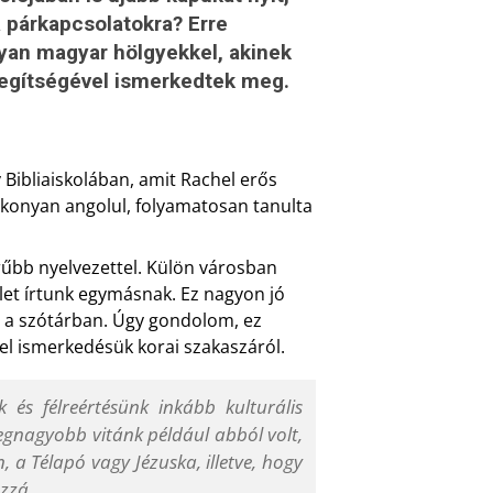
 párkapcsolatokra? Erre
yan magyar hölgyekkel, akinek
 segítségével ismerkedtek meg.
 Bibliaiskolában, amit Rachel erős
yékonyan angolul, folyamatosan tanulta
rűbb nyelvezettel. Külön városban
velet írtunk egymásnak. Ez nagyon jó
e a szótárban. Úgy gondolom, ez
el ismerkedésük korai szakaszáról.
s félreértésünk inkább kulturális
egnagyobb vitánk például abból volt,
, a Télapó vagy Jézuska, illetve, hogy
ozzá.