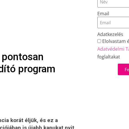
Email
Adatkezelés
Elolvastam 
Adatvédelmi T
m pontosan
foglaltakat
rdító program
Fe
ia korát éljük, és ez a
ójában is újabb kapukat nyit,