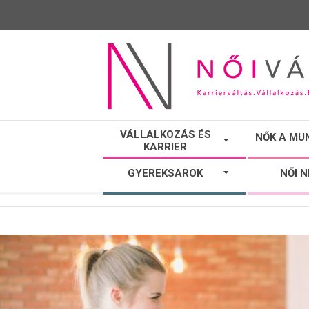
NŐI
VÁLLALKOZÁS ÉS
NŐK A MU
KARRIER
VÁLTÓ
GYEREKSAROK
NŐI 