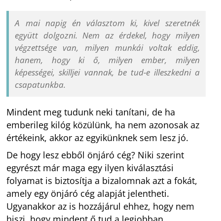
A mai napig én választom ki, kivel szeretnék
együtt dolgozni. Nem az érdekel, hogy milyen
végzettsége van, milyen munkái voltak eddig,
hanem, hogy ki ő, milyen ember, milyen
képességei, skilljei vannak, be tud-e illeszkedni a
csapatunkba.
Mindent meg tudunk neki tanítani, de ha
emberileg kilóg közülünk, ha nem azonosak az
értékeink, akkor az egyikünknek sem lesz jó.
De hogy lesz ebből önjáró cég? Niki szerint
egyrészt már maga egy ilyen kiválasztási
folyamat is biztosítja a bizalomnak azt a fokát,
amely egy önjáró cég alapját jelentheti.
Ugyanakkor az is hozzájárul ehhez, hogy nem
hiszi, hogy mindent ő tud a legjobban.