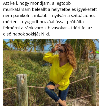
Azt kell, hogy mondjam, a legtöbb
munkatársam beleállt a helyzetbe és igyekezett
nem pánikolni, inkább – nyilván a szituációhoz
mérten – nyugodt hozzáállással próbálta
felmérni a ránk váró kihívásokat – idézi fel az
első napok sokkját Niki.