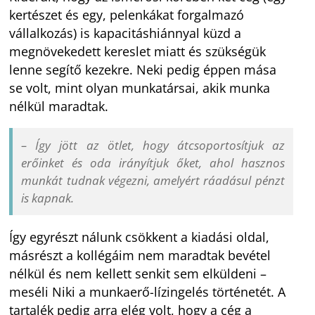
kertészet és egy, pelenkákat forgalmazó
vállalkozás) is kapacitáshiánnyal küzd a
megnövekedett kereslet miatt és szükségük
lenne segítő kezekre. Neki pedig éppen mása
se volt, mint olyan munkatársai, akik munka
nélkül maradtak.
– Így jött az ötlet, hogy átcsoportosítjuk az
erőinket és oda irányítjuk őket, ahol hasznos
munkát tudnak végezni, amelyért ráadásul pénzt
is kapnak.
Így egyrészt nálunk csökkent a kiadási oldal,
másrészt a kollégáim nem maradtak bevétel
nélkül és nem kellett senkit sem elküldeni –
meséli Niki a munkaerő-lízingelés történetét. A
tartalék pedig arra elég volt, hogy a cég a