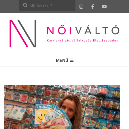
NŐI
MENÜ
VÁLTÓ