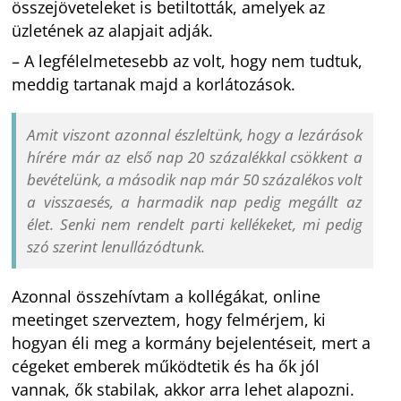
összejöveteleket is betiltották, amelyek az
üzletének az alapjait adják.
– A legfélelmetesebb az volt, hogy nem tudtuk,
meddig tartanak majd a korlátozások.
Amit viszont azonnal észleltünk, hogy a lezárások
hírére már az első nap 20 százalékkal csökkent a
bevételünk, a második nap már 50 százalékos volt
a visszaesés, a harmadik nap pedig megállt az
élet. Senki nem rendelt parti kellékeket, mi pedig
szó szerint lenullázódtunk.
Azonnal összehívtam a kollégákat, online
meetinget szerveztem, hogy felmérjem, ki
hogyan éli meg a kormány bejelentéseit, mert a
cégeket emberek működtetik és ha ők jól
vannak, ők stabilak, akkor arra lehet alapozni.