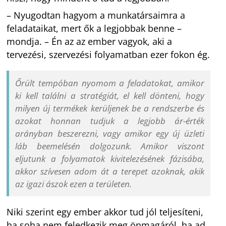
– Nyugodtan hagyom a munkatársaimra a
feladataikat, mert ők a legjobbak benne –
mondja. – Én az az ember vagyok, aki a
tervezési, szervezési folyamatban ezer fokon ég.
Őrült tempóban nyomom a feladatokat, amikor
ki kell találni a stratégiát, el kell dönteni, hogy
milyen új termékek kerüljenek be a rendszerbe és
azokat honnan tudjuk a legjobb ár-érték
arányban beszerezni, vagy amikor egy új üzleti
láb beemelésén dolgozunk. Amikor viszont
eljutunk a folyamatok kivitelezésének fázisába,
akkor szívesen adom át a terepet azoknak, akik
az igazi ászok ezen a területen.
Niki szerint egy ember akkor tud jól teljesíteni,
ha soha nem feledkezik meg önmagáról, ha ad