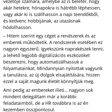
vezetője számára, amelybe az is belefér, hogy
akár hetekre, hónapokra is hátrébb léphessen,
vagy akár ki is szállhasson a napi teendőkből,
és kedvenc hobbijának, az utazásnak
hódolhasson.
– Hitem szerint egy céget a rendszerek és az
emberek működtetik. A rendszerek esetében ez
nagyon egyszerű. Igyekszünk naprakészek lenni,
a lehető legjobb digitálizációs eszközöket
beszerezni, hogy automatizálhassuk a
folyamatainkat. Mindannyian nyitottak vagyunk
a tanulásra, az új dolgok elsajátítására, hiszen
ezzel a saját magunk életét könnyítjük meg.
Ami pedig az embereket illeti… nagyon sok
mindent delegáltam már a korábbi
feladataimból, de a HR továbbra is az én
kezemben összpontosul.