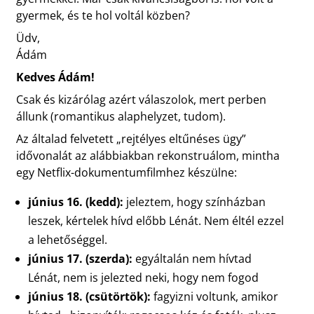
gyermek, és te hol voltál közben?
Üdv,
Ádám
Kedves Ádám!
Csak és kizárólag azért válaszolok, mert perben
állunk (romantikus alaphelyzet, tudom).
Az általad felvetett „rejtélyes eltűnéses ügy”
idővonalát az alábbiakban rekonstruálom, mintha
egy Netflix-dokumentumfilmhez készülne:
június 16. (kedd):
jeleztem, hogy színházban
leszek, kértelek hívd előbb Lénát. Nem éltél ezzel
a lehetőséggel.
június 17. (szerda):
egyáltalán nem hívtad
Lénát, nem is jelezted neki, hogy nem fogod
június 18. (csütörtök):
fagyizni voltunk, amikor