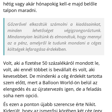
hétig vagy akár hónapokig kell-e majd belőle
talpon maradni.
Gőzerővel elkezdtük számolni a kiadásainkat,
minden lehetőséget végigzongoráztunk.
Mindannyian leültünk és elmondtuk, hogy mennyi
az a pénz, amelyről le tudunk mondani a céges
költségek lefaragása érdekében.
Volt, aki a fizetése 50 százalékáról mondott le,
volt, aki ennél többet is bevállalt és volt, aki
kevesebbet. De mindenki a cég érdekét tartotta
szem előtt, mert a Balloon World-ön belül az
elengedés és az újratervezés igen, de a feladás
soha nem opció.
És ezen a ponton újabb szerencse érte Nikit.
Kiderült, hogy az ismerősi körében két cég (egy