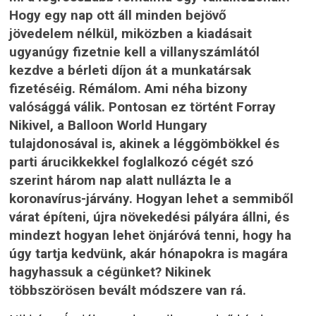
Hogy egy nap ott áll minden bejövő
jövedelem nélkül, miközben a kiadásait
ugyanúgy fizetnie kell a villanyszámlától
kezdve a bérleti díjon át a munkatársak
fizetéséig. Rémálom. Ami néha bizony
valósággá válik. Pontosan ez történt Forray
Nikivel, a
Balloon World Hungary
tulajdonosával is, akinek a léggömbökkel és
parti árucikkekkel foglalkozó cégét szó
szerint három nap alatt nullázta le a
koronavírus-járvány. Hogyan lehet a semmiből
várat építeni, újra növekedési pályára állni, és
mindezt hogyan lehet önjáróvá tenni, hogy ha
úgy tartja kedvünk, akár hónapokra is magára
hagyhassuk a cégünket? Nikinek
többszörösen bevált módszere van rá.