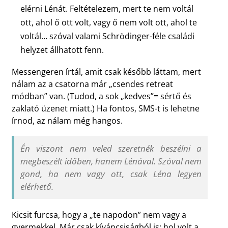
elérni Lénát. Feltételezem, mert te nem voltál
ott, ahol ő ott volt, vagy ő nem volt ott, ahol te
voltál… szóval valami Schrödinger-féle családi
helyzet állhatott fenn.
Messengeren írtál, amit csak később láttam, mert
nálam az a csatorna már „csendes retreat
módban” van. (Tudod, a sok „kedves”= sértő és
zaklató üzenet miatt.) Ha fontos, SMS-t is lehetne
írnod, az nálam még hangos.
Én viszont nem veled szeretnék beszélni a
megbeszélt időben, hanem Lénával. Szóval nem
gond, ha nem vagy ott, csak Léna legyen
elérhető.
Kicsit furcsa, hogy a „te napodon” nem vagy a
gyermekkel. Már csak kíváncsiságból is: hol volt a