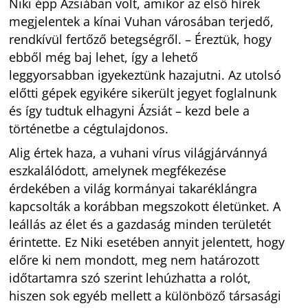
Niki épp Ázsiában volt, amikor az első hírek
megjelentek a kínai Vuhan városában terjedő,
rendkívül fertőző betegségről. – Éreztük, hogy
ebből még baj lehet, így a lehető
leggyorsabban igyekeztünk hazajutni. Az utolsó
előtti gépek egyikére sikerült jegyet foglalnunk
és így tudtuk elhagyni Ázsiát – kezd bele a
történetbe a cégtulajdonos.
Alig értek haza, a vuhani vírus világjárvánnyá
eszkalálódott, amelynek megfékezése
érdekében a világ kormányai takaréklángra
kapcsolták a korábban megszokott életünket. A
leállás az élet és a gazdaság minden területét
érintette. Ez Niki esetében annyit jelentett, hogy
előre ki nem mondott, meg nem határozott
időtartamra szó szerint lehúzhatta a rolót,
hiszen sok egyéb mellett a különböző társasági