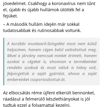
jövedelmet. Csakhogy a koronavírus nem tűnt
el, újabb és újabb hullámok ütötték fel a
fejüket.
– A második hullám idején már sokkal
tudatosabbak és rutinosabbak voltunk.
A korábbi munkaerő-lízingelést most nem külső
helyszínen, hanem cégen belül valósítottuk meg.
Mivel a járvány nemcsak minket érintett, hanem
azokat a cégeket is, ahonnan a termékeinket
rendelni szoktuk és most náluk is hiány volt,
felpörgettük a saját gyártást, ahova a saját
embereinket csoportosítottuk át.
Az elbocsátás réme újfent elkerült bennünket,
ráadásul a felmerülő készlethiányokat is jól
tudtuk ezzel a folyamattal kezelni.