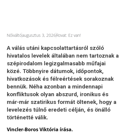
Nőiváltó
augusztus 3, 2026
Rovat:
Ez van!
A válás utáni kapcsolattartásról szóló
hivatalos levelek általában nem tartoznak a
szépirodalom legizgalmasabb műfajai
közé. Többnyire dátumok, időpontok,
hivatkozások és félreértések sorakoznak
bennük. Néha azonban a mindennapi
konfliktusok olyan abszurd, ironikus és
már-már szatirikus formát öltenek, hogy a
levelezés túlnő eredeti célján, és önálló
történetté válik.
Vincler-Boros Viktória írása.