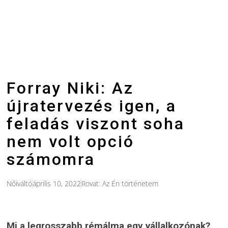
Forray Niki: Az
újratervezés igen, a
feladás viszont soha
nem volt opció
számomra
Nőiváltó
április 10, 2022
Rovat:
Az Én történetem
Mi a legrosszabb rémálma egy vállalkozónak?