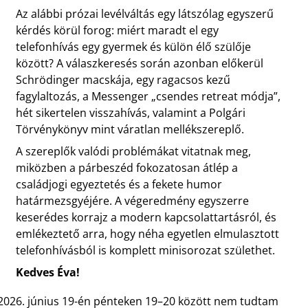
Az alábbi prózai levélváltás egy látszólag egyszerű
kérdés körül forog: miért maradt el egy
telefonhívás egy gyermek és külön élő szülője
között? A válaszkeresés során azonban előkerül
Schrödinger macskája, egy ragacsos kezű
fagylaltozás, a Messenger „csendes retreat módja”,
hét sikertelen visszahívás, valamint a Polgári
Törvénykönyv mint váratlan mellékszereplő.
A szereplők valódi problémákat vitatnak meg,
miközben a párbeszéd fokozatosan átlép a
családjogi egyeztetés és a fekete humor
határmezsgyéjére. A végeredmény egyszerre
keserédes korrajz a modern kapcsolattartásról, és
emlékeztető arra, hogy néha egyetlen elmulasztott
telefonhívásból is komplett minisorozat születhet.
Kedves Éva!
június 19-én pénteken 19–20 között nem tudtam