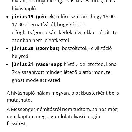
hívtad,- bizonyíték: ragacsos kéz és fotók, plusz
hívásnapló
június 19. (péntek):
előre szóltam, hogy 16:00–
17:30 alternatíváról, hogy későbbi
elfoglaltságom okán, kérlek hívd ekkor Lénát. Te
azonban nem jelentkeztél.
június 20. (szombat):
beszéltetek,- civilizáció
helyreáll
június 21. (vasárnap):
hívtál,- de letetted, Léna
7x visszahívott minden létező platformon, te:
ghost mode activated
A hívásnapló nálam megvan, blockbusterként be is
mutatható.
A Messenger-némításról nem tudtam, sajnos még
nem kaptam meg a gondolatolvasó plugin
frissítést.