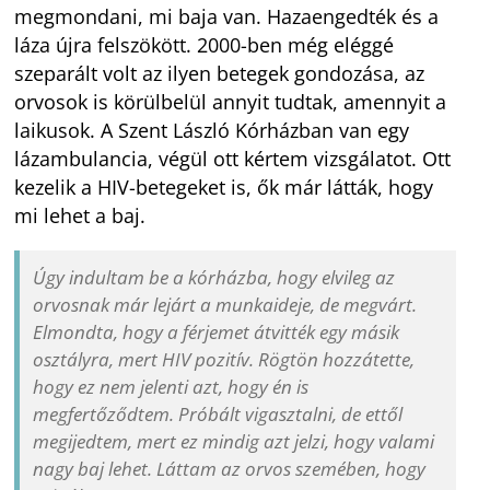
megmondani, mi baja van. Hazaengedték és a
láza újra felszökött. 2000-ben még eléggé
szeparált volt az ilyen betegek gondozása, az
orvosok is körülbelül annyit tudtak, amennyit a
laikusok. A Szent László Kórházban van egy
lázambulancia, végül ott kértem vizsgálatot. Ott
kezelik a HIV-betegeket is, ők már látták, hogy
mi lehet a baj.
Úgy indultam be a kórházba, hogy elvileg az
orvosnak már lejárt a munkaideje, de megvárt.
Elmondta, hogy a férjemet átvitték egy másik
osztályra, mert HIV pozitív. Rögtön hozzátette,
hogy ez nem jelenti azt, hogy én is
megfertőződtem. Próbált vigasztalni, de ettől
megijedtem, mert ez mindig azt jelzi, hogy valami
nagy baj lehet. Láttam az orvos szemében, hogy