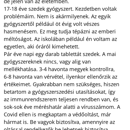
de jelen van az életemben.
17-18 éve szedek gyógyszert. Kezdetben voltak
problémáim. Nem is akármilyenek. Az egyik
gyógyszertől például öt évig volt vészes
hasmenésem. Ez meg tudja tépázni az emberi
méltóságot. Az iskolában például én voltam az
egyetlen, aki óráról kimehetett.
Pár éve napi egy darab tablettát szedek. A mai
gyógyszereknek nincs, vagy alig van
mellékhatása. 3-4 havonta megyek kontrollra,
6-8 havonta van vérvétel, ilyenkor ellenőrzik az
értékeimet. Gyakrabban nem szükséges, hiszen
betartom a gyógyszerszedési utasításokat, így
az immunrendszerem teljesen rendben van, és
sok-sok éve méréshatár alatti a vírusszámom. A
Covid ellen is megkaptam a védőoltást, már
hármat is. Be vagyok biztosítva, amennyire az
oltással rendelkezők be lehetnek biztosítva.