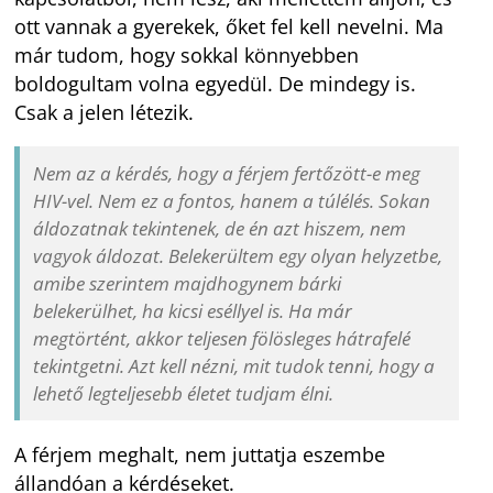
ott vannak a gyerekek, őket fel kell nevelni. Ma
már tudom, hogy sokkal könnyebben
boldogultam volna egyedül. De mindegy is.
Csak a jelen létezik.
Nem az a kérdés, hogy a férjem fertőzött-e meg
HIV-vel. Nem ez a fontos, hanem a túlélés. Sokan
áldozatnak tekintenek, de én azt hiszem, nem
vagyok áldozat. Belekerültem egy olyan helyzetbe,
amibe szerintem majdhogynem bárki
belekerülhet, ha kicsi eséllyel is. Ha már
megtörtént, akkor teljesen fölösleges hátrafelé
tekintgetni. Azt kell nézni, mit tudok tenni, hogy a
lehető legteljesebb életet tudjam élni.
A férjem meghalt, nem juttatja eszembe
állandóan a kérdéseket.