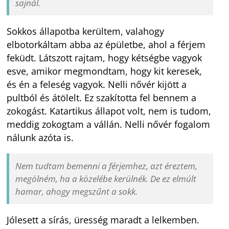
sajnál.
Sokkos állapotba kerültem, valahogy
elbotorkáltam abba az épületbe, ahol a férjem
feküdt. Látszott rajtam, hogy kétségbe vagyok
esve, amikor megmondtam, hogy kit keresek,
és én a feleség vagyok. Nelli nővér kijött a
pultból és átölelt. Ez szakította fel bennem a
zokogást. Katartikus állapot volt, nem is tudom,
meddig zokogtam a vállán. Nelli nővér fogalom
nálunk azóta is.
Nem tudtam bemenni a férjemhez, azt éreztem,
megölném, ha a közelébe kerülnék. De ez elmúlt
hamar, ahogy megszűnt a sokk.
Jólesett a sírás, üresség maradt a lelkemben.