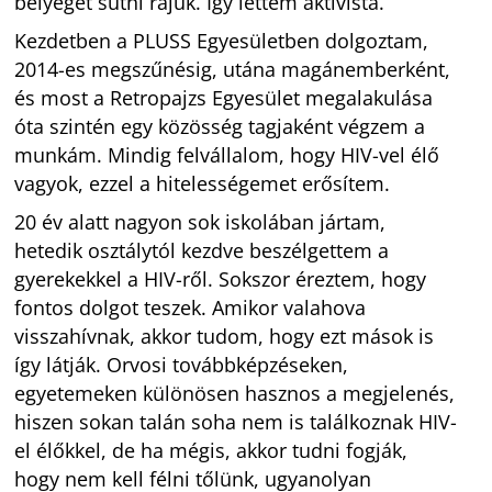
bélyeget sütni rájuk. Így lettem aktivista.
Kezdetben a PLUSS Egyesületben dolgoztam,
2014-es megszűnésig, utána magánemberként,
és most a Retropajzs Egyesület megalakulása
óta szintén egy közösség tagjaként végzem a
munkám. Mindig felvállalom, hogy HIV-vel élő
vagyok, ezzel a hitelességemet erősítem.
20 év alatt nagyon sok iskolában jártam,
hetedik osztálytól kezdve beszélgettem a
gyerekekkel a HIV-ről. Sokszor éreztem, hogy
fontos dolgot teszek. Amikor valahova
visszahívnak, akkor tudom, hogy ezt mások is
így látják. Orvosi továbbképzéseken,
egyetemeken különösen hasznos a megjelenés,
hiszen sokan talán soha nem is találkoznak HIV-
el élőkkel, de ha mégis, akkor tudni fogják,
hogy nem kell félni tőlünk, ugyanolyan