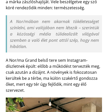
a márka zászlóshajóját. Vele beszélgetve egy szó
köré rendeződik minden: természetesség.
A Nor/mában nem akarnak tökéletességet
színlelni, ami valójában nem létezik – szerintük
a közösségi média túlidealizált világával
szemben a való élet pont attól szép, hogy nem
hibátlan.
A Nor/ma Grand belső tere sem Instagram-
díszletnek épült: előbb a működést tervezték meg,
csak azután a dizájnt. A növények is fokozatosan
kerültek be a térbe, ma külön szakértő gondozza
őket, mert egy tér úgy fejlődik, mint egy élő
szervezet.