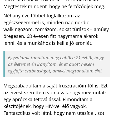
Megteszek mindent, hogy ne fertőződjek meg.
Néhány éve többet foglalkozom az
egészségemmel is, minden nap nordic
walkingozom, tornázom, sokat túrázok – amúgy
öregesen. 68 évesen fitt nagymama akarok
lenni, és a munkához is kell a jó erőnlét.
Egyvalamit tanultam meg ebből a 21 évből, hogy
az életemet én irányítom, és ez adott nekem
egyfajta szabadságot, amivel megtanultam élni.
Megszabadultam a saját frusztrációimtól is. Ezt
az érzést szerettem volna valahogy megmutatni
egy aprócska tetoválással. Elmondtam a
készítőjének, hogy HIV-vel élő vagyok.
Fantasztikus volt látni, hogy nem utasít el, sőt