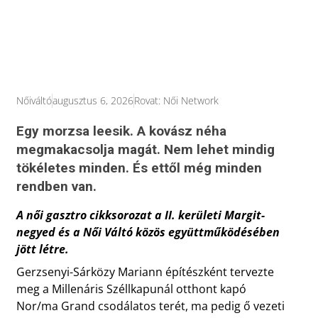
Nőiváltó
augusztus 6, 2026
Rovat:
Női Network
Egy morzsa leesik. A kovász néha
megmakacsolja magát. Nem lehet mindig
tökéletes minden. És ettől még minden
rendben van.
A női gasztro cikksorozat a II. kerületi Margit-
negyed és a Női Váltó közös együttműködésében
jött létre.
Gerzsenyi-Sárközy Mariann építészként tervezte
meg a Millenáris Széllkapunál otthont kapó
Nor/ma Grand csodálatos terét, ma pedig ő vezeti