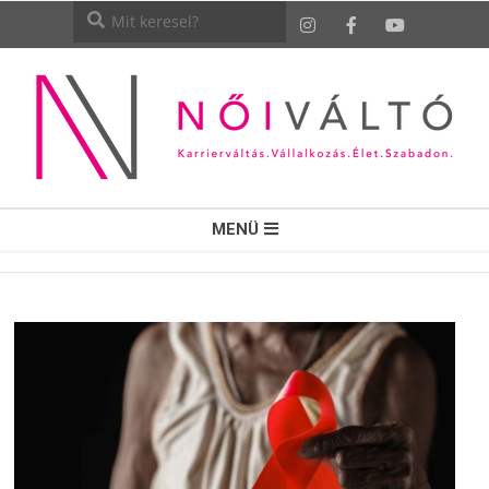
NŐI
MENÜ
VÁLTÓ