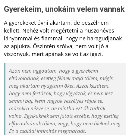
Gyerekeim, unokáim velem vannak
A gyerekeket óvni akartam, de beszélnem
kellett. Nehéz volt megértetni a huszonéves
lányommal és fiammal, hogy ne haragudjanak
az apjukra. Őszintén szólva, nem volt jó a
viszonyuk, mert apának se volt az igazi.
Azon nem aggódtam, hogy a gyerekeim
eltávolodnak, esetleg félnek majd tőlem, mégis
meg akartam nyugtatni őket. Azzal kezdtem,
hogy nem fertőzök, hogy vigyázok, és nem lesz
semmi baj. Nem vagyok veszélyes rájuk se,
másokra nézve se, de mintha ezt ők tudták
volna. Egyiküknek sem jutott eszébe, hogy esetleg
elfordulnának tőlem, vagy, hogy nem ölelnek meg.
Ez a családi intimitás megmaradt.