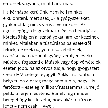
emberek vagyunk, mint bárki más.
Ha kórházba kerülünk, nem kell minket
elkülöníteni, mert szedjük a gyógyszereket,
gyakorlatilag nincs vírus a vérünkben. Az
egészségügyi dolgozóknak elég, ha betartják a
kötelező higiéniai szabályokat, amikor kezelnek
minket. Általában a tűszúrásos balesetektől
félnek, de ezek nagyon ritka véletlenek,
ráadásul van azonnali gyógyszer ilyen esetre.
Műtétek, fogászati ellátások vagy épp vérvételek
esetén jobb, ha az orvos tudja, hogy gyógyszert
szedő HIV-beteget gyógyít. Sokkal rosszabb a
helyzet, ha a beteg maga sem tudja, hogy HIV
fertőzött – esetleg milliós vírusszámmal. Erre jó
példa a férjem esete is. Bár elvileg minden
beteget úgy kell kezelni, hogy akár fertőző is
lehet – nem csak HIV-vel.