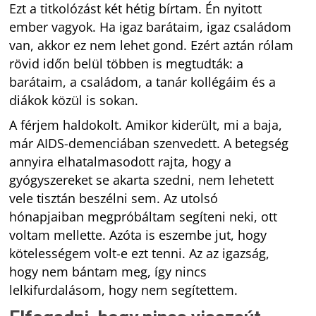
Ezt a titkolózást két hétig bírtam. Én nyitott
ember vagyok. Ha igaz barátaim, igaz családom
van, akkor ez nem lehet gond. Ezért aztán rólam
rövid időn belül többen is megtudták: a
barátaim, a családom, a tanár kollégáim és a
diákok közül is sokan.
A férjem haldokolt. Amikor kiderült, mi a baja,
már AIDS-demenciában szenvedett. A betegség
annyira elhatalmasodott rajta, hogy a
gyógyszereket se akarta szedni, nem lehetett
vele tisztán beszélni sem. Az utolsó
hónapjaiban megpróbáltam segíteni neki, ott
voltam mellette. Azóta is eszembe jut, hogy
kötelességem volt-e ezt tenni. Az az igazság,
hogy nem bántam meg, így nincs
lelkifurdalásom, hogy nem segítettem.