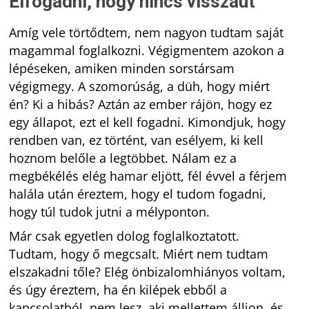
Elfogadni, hogy nincs visszaút
Amíg vele törtődtem, nem nagyon tudtam saját
magammal foglalkozni. Végigmentem azokon a
lépéseken, amiken minden sorstársam
végigmegy. A szomorúság, a düh, hogy miért
én? Ki a hibás? Aztán az ember rájön, hogy ez
egy állapot, ezt el kell fogadni. Kimondjuk, hogy
rendben van, ez történt, van esélyem, ki kell
hoznom belőle a legtöbbet. Nálam ez a
megbékélés elég hamar eljött, fél évvel a férjem
halála után éreztem, hogy el tudom fogadni,
hogy túl tudok jutni a mélyponton.
Már csak egyetlen dolog foglalkoztatott.
Tudtam, hogy ő megcsalt. Miért nem tudtam
elszakadni tőle? Elég önbizalomhiányos voltam,
és úgy éreztem, ha én kilépek ebből a
kapcsolatból, nem lesz, aki mellettem álljon, és