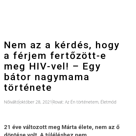
Nem az a kérdés, hogy
a férjem fertőzött-e
meg HIV-vel! – Egy
bátor nagymama
története
Nőiváltó
október 28, 2021
Rovat:
Az Én történetem
,
Életmód
21 éve változott meg Márta élete, nem az ő
döntése volt. A túléléshez nem