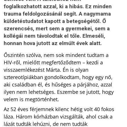
foglalkozhatott azzal, ki a hibás. Ez minden
trauma feldolgozásánál segít. A nagymama
küldetéstudatot kapott a betegségétől. Ő
szerencsés, mert sem a gyermekei, sem a
kollégái nem távolodtak el tőle. Elmeséli,
honnan hova jutott az elmúlt évek alatt.
Őszintén szólva, nem sok mindent tudtam a
HIV-ről, mielőtt megfertőződtem – kezdi a
visszaemlékezést Márta. Én is olyan
sztereotípiákban gondolkodtam, hogy egy nő,
aki családban él, és hűséges a párjához, azzal
ilyen nem lehetséges. Eszembe se jutott, hogy
velem is megtörténhet.
Az 52 éves férjemnek kilenc hétig volt 40 fokos
láza. Három kórházban vizsgálták, ahol csak a
lázát tudták lehúzni, de nem tudták