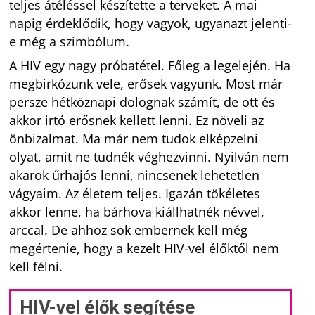
teljes átéléssel készítette a terveket. A mai
napig érdeklődik, hogy vagyok, ugyanazt jelenti-
e még a szimbólum.
A HIV egy nagy próbatétel. Főleg a legelején. Ha
megbirkózunk vele, erősek vagyunk. Most már
persze hétköznapi dolognak számít, de ott és
akkor irtó erősnek kellett lenni. Ez növeli az
önbizalmat. Ma már nem tudok elképzelni
olyat, amit ne tudnék véghezvinni. Nyilván nem
akarok űrhajós lenni, nincsenek lehetetlen
vágyaim. Az életem teljes. Igazán tökéletes
akkor lenne, ha bárhova kiállhatnék névvel,
arccal. De ahhoz sok embernek kell még
megértenie, hogy a kezelt HIV-vel élőktől nem
kell félni.
HIV-vel élők segítése