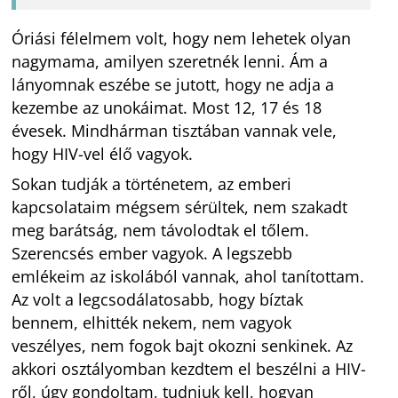
Óriási félelmem volt, hogy nem lehetek olyan
nagymama, amilyen szeretnék lenni. Ám a
lányomnak eszébe se jutott, hogy ne adja a
kezembe az unokáimat. Most 12, 17 és 18
évesek. Mindhárman tisztában vannak vele,
hogy HIV-vel élő vagyok.
Sokan tudják a történetem, az emberi
kapcsolataim mégsem sérültek, nem szakadt
meg barátság, nem távolodtak el tőlem.
Szerencsés ember vagyok. A legszebb
emlékeim az iskolából vannak, ahol tanítottam.
Az volt a legcsodálatosabb, hogy bíztak
bennem, elhitték nekem, nem vagyok
veszélyes, nem fogok bajt okozni senkinek. Az
akkori osztályomban kezdtem el beszélni a HIV-
ről, úgy gondoltam, tudniuk kell, hogyan