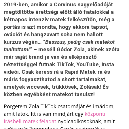
2019-ben, amikor a Corvinus nagyelőadóját
megtöltötte érettségi előtt álló fiatalokkal a
kétnapos intenzív matek felkészítőn, még a
portás is azt mondta, hogy ekkora tapsot,
ovációt és hangzavart soha nem hallott
kurzus végén…
“Basszus, pedig csak matekot
tanítottam!”
– meséli Gódor Zola, akinek azóta
már saját brand-je van és elképesztő
nézettséggel futnak TikTok, YouTube, Insta
videói. Csak keress rá a Rapid Matek-ra és
máris fogyaszthatod a short tartalmakat,
amelyek viccesek, trükkösek, Zolásak! És
közben egyébként matekot tanulsz!
Pörgetem Zola TikTok csatornáját és imádom,
amit látok. Itt is van mindjárt egy
központi
írásbeli matek feladat
nyolcadikosoknak, amit
azóta már “koppintanak” más csatornák is.