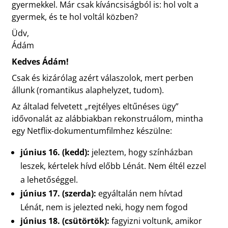
gyermekkel. Már csak kíváncsiságból is: hol volt a
gyermek, és te hol voltál közben?
Üdv,
Ádám
Kedves Ádám!
Csak és kizárólag azért válaszolok, mert perben
állunk (romantikus alaphelyzet, tudom).
Az általad felvetett „rejtélyes eltűnéses ügy”
idővonalát az alábbiakban rekonstruálom, mintha
egy Netflix-dokumentumfilmhez készülne:
június 16. (kedd):
jeleztem, hogy színházban
leszek, kértelek hívd előbb Lénát. Nem éltél ezzel
a lehetőséggel.
június 17. (szerda):
egyáltalán nem hívtad
Lénát, nem is jelezted neki, hogy nem fogod
június 18. (csütörtök):
fagyizni voltunk, amikor