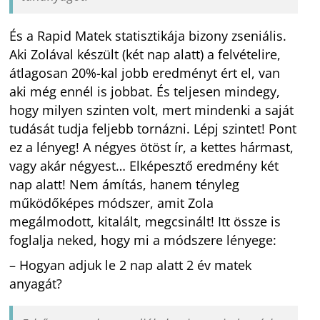
És a Rapid Matek statisztikája bizony zseniális.
Aki Zolával készült (két nap alatt) a felvételire,
átlagosan 20%-kal jobb eredményt ért el, van
aki még ennél is jobbat. És teljesen mindegy,
hogy milyen szinten volt, mert mindenki a saját
tudását tudja feljebb tornázni. Lépj szintet! Pont
ez a lényeg! A négyes ötöst ír, a kettes hármast,
vagy akár négyest… Elképesztő eredmény két
nap alatt! Nem ámítás, hanem tényleg
működőképes módszer, amit Zola
megálmodott, kitalált, megcsinált! Itt össze is
foglalja neked, hogy mi a módszere lényege:
– Hogyan adjuk le 2 nap alatt 2 év matek
anyagát?