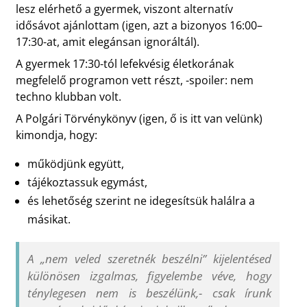
lesz elérhető a gyermek, viszont alternatív
idősávot ajánlottam (igen, azt a bizonyos 16:00–
17:30-at, amit elegánsan ignoráltál).
A gyermek 17:30-tól lefekvésig életkorának
megfelelő programon vett részt, -spoiler: nem
techno klubban volt.
A Polgári Törvénykönyv (igen, ő is itt van velünk)
kimondja, hogy:
működjünk együtt,
tájékoztassuk egymást,
és lehetőség szerint ne idegesítsük halálra a
másikat.
A „nem veled szeretnék beszélni” kijelentésed
különösen izgalmas, figyelembe véve, hogy
ténylegesen nem is beszélünk,- csak írunk