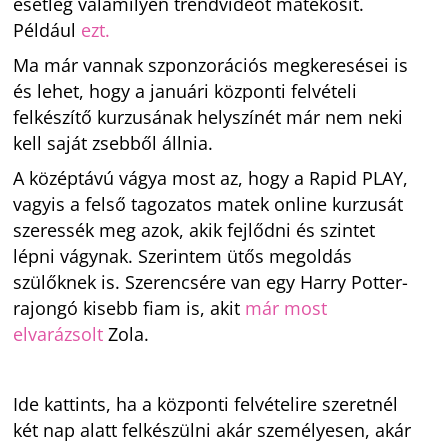
esetleg valamilyen trendvideót matekosít.
Például
ezt.
Ma már vannak szponzorációs megkeresései is
és lehet, hogy a januári központi felvételi
felkészítő kurzusának helyszínét már nem neki
kell saját zsebből állnia.
A középtávú vágya most az, hogy a Rapid PLAY,
vagyis a felső tagozatos matek online kurzusát
szeressék meg azok, akik fejlődni és szintet
lépni vágynak. Szerintem ütős megoldás
szülőknek is. Szerencsére van egy Harry Potter-
rajongó kisebb fiam is, akit
már most
elvarázsolt
Zola.
Ide kattints, ha a központi felvételire szeretnél
két nap alatt felkészülni akár személyesen, akár