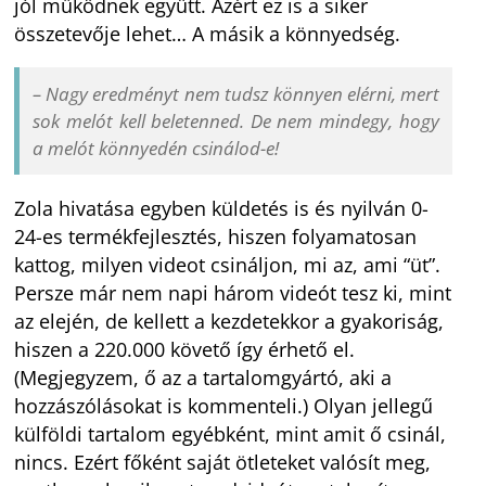
jól működnek együtt. Azért ez is a siker
összetevője lehet… A másik a könnyedség.
–
Nagy eredményt nem tudsz könnyen elérni, mert
sok melót kell beletenned. De nem mindegy, hogy
a melót könnyedén csinálod-e!
Zola hivatása egyben küldetés is és nyilván 0-
24-es termékfejlesztés, hiszen folyamatosan
kattog, milyen videot csináljon, mi az, ami “üt”.
Persze már nem napi három videót tesz ki, mint
az elején, de kellett a kezdetekkor a gyakoriság,
hiszen a 220.000 követő így érhető el.
(Megjegyzem, ő az a tartalomgyártó, aki a
hozzászólásokat is kommenteli.) Olyan jellegű
külföldi tartalom egyébként, mint amit ő csinál,
nincs. Ezért főként saját ötleteket valósít meg,