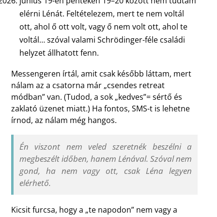
június 19-én pénteken 19–20 között nem tudtam
elérni Lénát. Feltételezem, mert te nem voltál
ott, ahol ő ott volt, vagy ő nem volt ott, ahol te
voltál… szóval valami Schrödinger-féle családi
helyzet állhatott fenn.
Messengeren írtál, amit csak később láttam, mert
nálam az a csatorna már „csendes retreat
módban” van. (Tudod, a sok „kedves”= sértő és
zaklató üzenet miatt.) Ha fontos, SMS-t is lehetne
írnod, az nálam még hangos.
Én viszont nem veled szeretnék beszélni a
megbeszélt időben, hanem Lénával. Szóval nem
gond, ha nem vagy ott, csak Léna legyen
elérhető.
Kicsit furcsa, hogy a „te napodon” nem vagy a