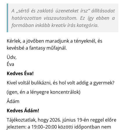
A „sértő és zaklató üzeneteket írsz” állításodat
határozottan visszautasítom. Ez így ebben a
formában inkább kreatív írás kategória.
Kérlek, a jövőben maradjunk a tényeknél, és
kevésbé a fantasy műfajnál.
Üdv,
Éva
Kedves Éva!
Kivel voltál bulikázni, és hol volt addig a gyermek?
(igen, én a lényegre koncentrálok)
Ádám
Kedves Ádám!
Tájékoztatlak, hogy 2026. június 19-én reggel előre
jeleztem: a 19:00–20:00 közötti időpontban nem