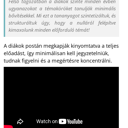
Felső tagozatban a diákok szinte minden évben
ugyanazokat a témaköröket tanulják minimális
bővítésekkel. Mi ezt a tananyagot szintetizáltuk, és
strukturáltuk úgy, hogy a nulláról felépítve
kimaxolunk minden előforduló témát!
A diákok postán megkapják kinyomtatva a teljes
előadást, így minimálisan kell jegyzetelniük,
tudnak figyelni és a megértésre koncentrálni.