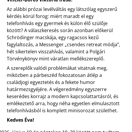
Az alábbi prózai levélváltás egy látszólag egyszerű
kérdés körül forog: miért maradt el egy
telefonhívás egy gyermek és külön élő szülője
között? A válaszkeresés során azonban előkerül
Schrödinger macskája, egy ragacsos kezű
fagylaltozás, a Messenger „csendes retreat módja”,
hét sikertelen visszahívás, valamint a Polgári
Törvénykönyv mint váratlan mellékszereplő.
A szereplők valódi problémákat vitatnak meg,
miközben a párbeszéd fokozatosan átlép a
családjogi egyeztetés és a fekete humor
határmezsgyéjére. A végeredmény egyszerre
keserédes korrajz a modern kapcsolattartásról, és
emlékeztető arra, hogy néha egyetlen elmulasztott
telefonhívásból is komplett minisorozat születhet.
Kedves Éva!