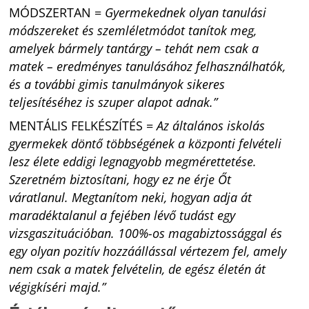
MÓDSZERTAN =
Gyermekednek olyan tanulási
módszereket és szemléletmódot tanítok meg,
amelyek bármely tantárgy – tehát nem csak a
matek – eredményes tanulásához felhasználhatók,
és a további gimis tanulmányok sikeres
teljesítéséhez is szuper alapot adnak.”
MENTÁLIS FELKÉSZÍTÉS =
Az általános iskolás
gyermekek döntő többségének a központi felvételi
lesz élete eddigi legnagyobb megmérettetése.
Szeretném biztosítani, hogy ez ne érje Őt
váratlanul. Megtanítom neki, hogyan adja át
maradéktalanul a fejében lévő tudást egy
vizsgaszituációban. 100%-os magabiztossággal és
egy olyan pozitív hozzáállással vértezem fel, amely
nem csak a matek felvételin, de egész életén át
végigkíséri majd.”