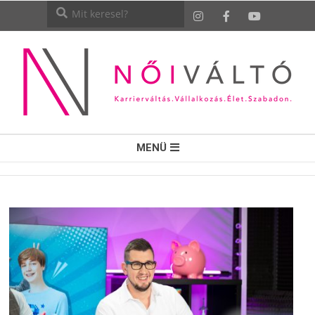
NŐI
MENÜ
VÁLTÓ