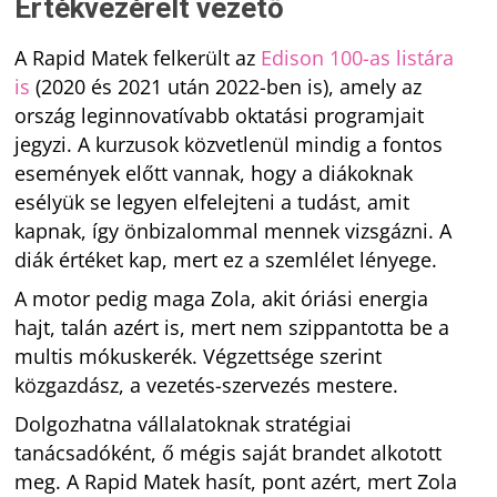
Értékvezérelt vezető
A Rapid Matek felkerült az
Edison 100-as listára
is
(2020 és 2021 után 2022-ben is), amely az
ország leginnovatívabb oktatási programjait
jegyzi. A kurzusok közvetlenül mindig a fontos
események előtt vannak, hogy a diákoknak
esélyük se legyen elfelejteni a tudást, amit
kapnak, így önbizalommal mennek vizsgázni. A
diák értéket kap, mert ez a szemlélet lényege.
A motor pedig maga Zola, akit
óriási energia
hajt, talán azért is, mert nem szippantotta be a
multis mókuskerék. Végzettsége szerint
közgazdász, a vezetés-szervezés mestere.
Dolgozhatna vállalatoknak stratégiai
tanácsadóként, ő mégis saját brandet alkotott
meg. A Rapid Matek hasít, pont azért, mert Zola