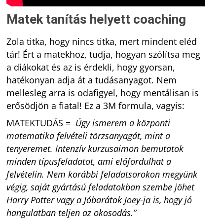
Matek tanítás helyett coaching
Zola titka, hogy nincs titka, mert mindent eléd
tár! Ért a matekhoz, tudja, hogyan szólítsa meg
a diákokat és az is érdekli, hogy gyorsan,
hatékonyan adja át a tudásanyagot. Nem
mellesleg arra is odafigyel, hogy mentálisan is
erősödjön a fiatal! Ez a 3M formula, vagyis:
MATEKTUDÁS =
Úgy ismerem a központi
matematika felvételi törzsanyagát, mint a
tenyeremet. Intenzív kurzusaimon bemutatok
minden típusfeladatot, ami előfordulhat a
felvételin. Nem korábbi feladatsorokon megyünk
végig, saját gyártású feladatokban szembe jöhet
Harry Potter vagy a Jóbarátok Joey-ja is, hogy jó
hangulatban teljen az okosodás.”