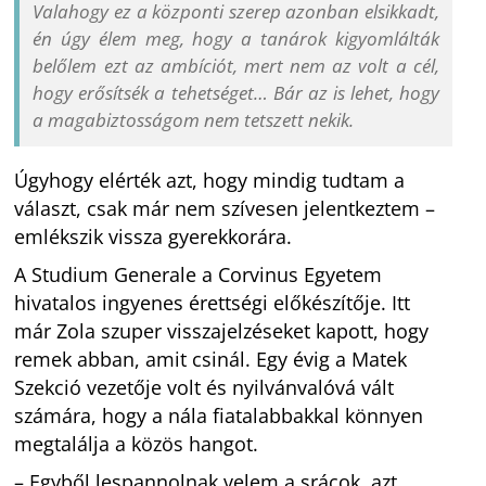
Valahogy ez a központi szerep azonban elsikkadt,
én úgy élem meg, hogy a tanárok kigyomlálták
belőlem ezt az ambíciót, mert nem az volt a cél,
hogy erősítsék a tehetséget… Bár az is lehet, hogy
a magabiztosságom nem tetszett nekik.
Úgyhogy elérték azt, hogy mindig tudtam a
választ, csak már nem szívesen jelentkeztem –
emlékszik vissza gyerekkorára.
A Studium Generale a Corvinus Egyetem
hivatalos ingyenes érettségi előkészítője. Itt
már Zola szuper visszajelzéseket kapott, hogy
remek abban, amit csinál. Egy évig a Matek
Szekció vezetője volt és nyilvánvalóvá vált
számára, hogy a nála fiatalabbakkal könnyen
megtalálja a közös hangot.
– Egyből lespannolnak velem a srácok, azt