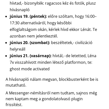
hívtad,- bizonyíték: ragacsos kéz és fotók, plusz
hívásnapló
június 19. (péntek):
előre szóltam, hogy 16:00–
17:30 alternatíváról, hogy későbbi
elfoglaltságom okán, kérlek hívd ekkor Lénát. Te
azonban nem jelentkeztél.
június 20. (szombat):
beszéltetek,- civilizáció
helyreáll
június 21. (vasárnap):
hívtál,- de letetted, Léna
7x visszahívott minden létező platformon, te:
ghost mode activated
A hívásnapló nálam megvan, blockbusterként be is
mutatható.
A Messenger-némításról nem tudtam, sajnos még
nem kaptam meg a gondolatolvasó plugin
frissítést.