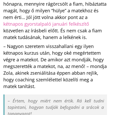
hónapra, mennyire rágörcsölt a fiam, hibáztatta
magát, hogy ő milyen “hülye” a matekhoz és
nem érti… Jól jött volna akkor pont az a
kétnapos gyorstalpaló januári felkészítő
közvetlen az írásbeli előtt. És nem csak a fiam
matek tudásának, hanem a lelkének is.
– Nagyon szeretem visszahallani egy ilyen
kétnapos kurzus után, hogy oké megértettem
végre a matekot. De amikor azt mondják, hogy
megszerették a matekot, na, az menő! –
mondja
Zola, akinek zseniálitása éppen abban rejlik,
hogy coaching szemlélettel közelíti meg a
matek tanítást.
–
Értem, hogy miért nem értik. Rá kell tudni
tapintani, hogyan tudják befogadni a srácok a
tananyagot!