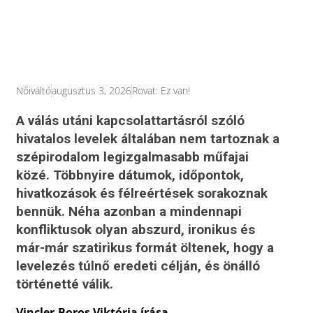
Nőiváltó
augusztus 3, 2026
Rovat:
Ez van!
A válás utáni kapcsolattartásról szóló
hivatalos levelek általában nem tartoznak a
szépirodalom legizgalmasabb műfajai
közé. Többnyire dátumok, időpontok,
hivatkozások és félreértések sorakoznak
bennük. Néha azonban a mindennapi
konfliktusok olyan abszurd, ironikus és
már-már szatirikus formát öltenek, hogy a
levelezés túlnő eredeti célján, és önálló
történetté válik.
Vincler-Boros Viktória írása.