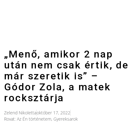
„Menő, amikor 2 nap
után nem csak értik, de
már szeretik is” –
Gódor Zola, a matek
rocksztárja
Zelend Nikoletta
október 17, 2022
Rovat:
Az Én történetem
,
Gyereksarok