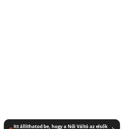
Itt állíthatod be, hogy a Női Váltó az elsők