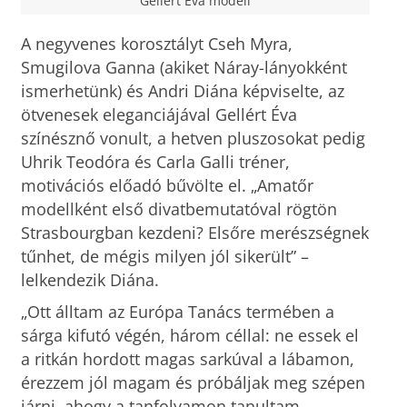
Gellért Éva modell
A negyvenes korosztályt Cseh Myra,
Smugilova Ganna (akiket Náray-lányokként
ismerhetünk) és Andri Diána képviselte, az
ötvenesek eleganciájával Gellért Éva
színésznő vonult, a hetven pluszosokat pedig
Uhrik Teodóra és Carla Galli tréner,
motivációs előadó bűvölte el. „Amatőr
modellként első divatbemutatóval rögtön
Strasbourgban kezdeni? Elsőre merészségnek
tűnhet, de mégis milyen jól sikerült” –
lelkendezik Diána.
„Ott álltam az Európa Tanács termében a
sárga kifutó végén, három céllal: ne essek el
a ritkán hordott magas sarkúval a lábamon,
érezzem jól magam és próbáljak meg szépen
járni, ahogy a tanfolyamon tanultam.