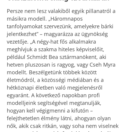
Persze nem lesz valakiből egyik pillanatról a
másikra modell. „Háromnapos
tanfolyamokat szervezünk, amelyekre bárki
jelentkezhet” – magyarázza az ügynökség
vezetője. „A négy-hat fős alkalmakra
meghívjuk a szakma hiteles képviselőit,
például Schmidt Bea sztármanökent, aki
hetven pluszosan is ragyog, vagy Cseh Myra
modellt. Beszélgetünk többek között
életmódról, a közösségi médiában és a
hétköznapi életben való megjelenésről
egyaránt. A következő napokban profi
modelljeink segítségével megtanulják,
hogyan kell végigmenni a kifutón –
felejthetetlen élmény látni, ahogyan olyan
nők, akik csak ritkán, vagy soha nem viselnek