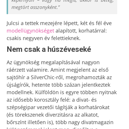
megtört asszonyként.”
Julcsi a tettek mezejére lépett, két és fél éve
modellügynökséget
alapított, korhatárral:
csakis negyven év felettieknek.
Nem csak a húszéveseké
Az ügynökség megalapításával nagyon
ráérzett valamire. Amint megjelent az első
sajtóhír a SilverChic-ről, megrohamozták az
újságírók, hetente több százan jelentkeztek
modellnek. Külföldön is egyre többen nyitnak
az idősebb korosztály felé: a divat- és
szépségipar vezetői tágítják a korhatárokat
(és törekszenek diverzitásra az alkatot,
bőrszínt illetően is), több nagy divatmagazin