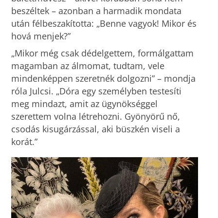
beszéltek – azonban a harmadik mondata
után félbeszakította: „Benne vagyok! Mikor és
hová menjek?”
„Mikor még csak dédelgettem, formálgattam
magamban az álmomat, tudtam, vele
mindenképpen szeretnék dolgozni” – mondja
róla Julcsi. „Dóra egy személyben testesíti
meg mindazt, amit az ügynökséggel
szerettem volna létrehozni. Gyönyörű nő,
csodás kisugárzással, aki büszkén viseli a
korát.”