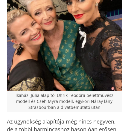
Ilkaházi Júlia alapító, Uhrik Teodóra belettművész,
modell és Cseh Myra modell, egykori Náray lány
Strasbourban a divatbemutató után
Az ügynökség alapítója még nincs negyven,
de a többi harmincashoz hasonlóan erősen