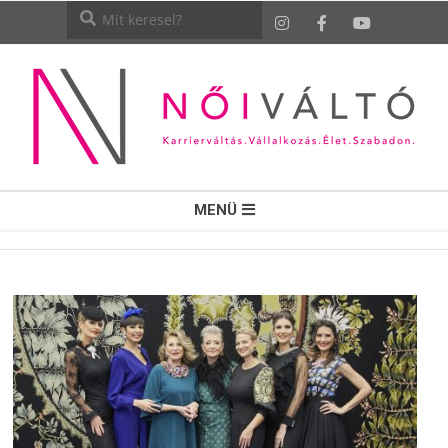
NŐI
MENÜ
VÁLTÓ