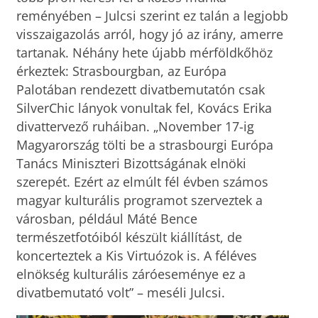
reményében – Julcsi szerint ez talán a legjobb
visszaigazolás arról, hogy jó az irány, amerre
tartanak. Néhány hete újabb mérföldkőhöz
érkeztek: Strasbourgban, az Európa
Palotában rendezett divatbemutatón csak
SilverChic lányok vonultak fel, Kovács Erika
divattervező ruháiban. „November 17-ig
Magyarország tölti be a strasbourgi Európa
Tanács Miniszteri Bizottságának elnöki
szerepét. Ezért az elmúlt fél évben számos
magyar kulturális programot szerveztek a
városban, például Máté Bence
természetfotóiból készült kiállítást, de
koncerteztek a Kis Virtuózok is. A féléves
elnökség kulturális záróeseménye ez a
divatbemutató volt” – meséli Julcsi.