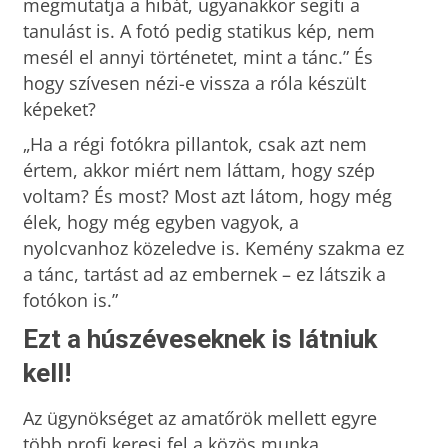
megmutatja a hibát, ugyanakkor segíti a
tanulást is. A fotó pedig statikus kép, nem
mesél el annyi történetet, mint a tánc.” És
hogy szívesen nézi-e vissza a róla készült
képeket?
„Ha a régi fotókra pillantok, csak azt nem
értem, akkor miért nem láttam, hogy szép
voltam? És most? Most azt látom, hogy még
élek, hogy még egyben vagyok, a
nyolcvanhoz közeledve is. Kemény szakma ez
a tánc, tartást ad az embernek – ez látszik a
fotókon is.”
Ezt a húszéveseknek is látniuk
kell!
Az ügynökséget az amatőrök mellett egyre
több profi keresi fel a közös munka