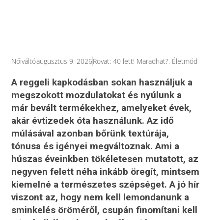
Nőiváltó
augusztus 9, 2026
Rovat:
40 lett! Maradhat?
,
Életmód
A reggeli kapkodásban sokan használjuk a
megszokott mozdulatokat és nyúlunk a
már bevált termékekhez, amelyeket évek,
akár évtizedek óta használunk. Az idő
múlásával azonban bőrünk textúrája,
tónusa és igényei megváltoznak. Ami a
húszas éveinkben tökéletesen mutatott, az
negyven felett néha inkább öregít, mintsem
kiemelné a természetes szépséget. A jó hír
viszont az, hogy nem kell lemondanunk a
sminkelés öröméről, csupán finomítani kell