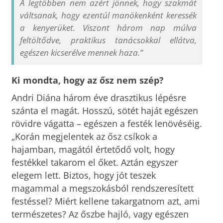
A legtöbben nem azért jönnek, hogy szakmát
váltsanak, hogy ezentúl manökenként keressék
a kenyerüket. Viszont három nap múlva
feltöltődve, praktikus tanácsokkal ellátva,
egészen kicserélve mennek haza.”
Ki mondta, hogy az ősz nem szép?
Andri Diána három éve drasztikus lépésre
szánta el magát. Hosszú, sötét haját egészen
rövidre vágatta – egészen a festék lenövéséig.
„Korán megjelentek az ősz csíkok a
hajamban, magától értetődő volt, hogy
festékkel takarom el őket. Aztán egyszer
elegem lett. Biztos, hogy jót teszek
magammal a megszokásból rendszeresített
festéssel? Miért kellene takargatnom azt, ami
természetes? Az őszbe hajló, vagy egészen