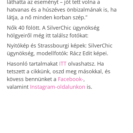
láthatta az eseményt – jót tett volna a
hatvanas és a húszéves önbizalmának is, ha
látja, a nő minden korban szép.”
Nők 40 fölött. A SilverChic ügynökség
hölgyeiről még itt találsz fotókat:
Nyitókép és Strassbourgi képek: SilverChic
ügynökség, modellfotók: Rácz Edit képei.
Hasonló tartalmakat
ITT
olvashatsz. Ha
tetszett a cikkünk, oszd meg másokkal, és
kövess bennünket a
Facebook-
,
valamint
Instagram-oldalunkon
is.