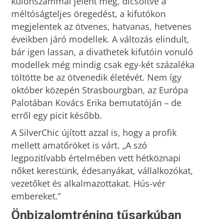
különszámmal jelent meg, dicsőítve a
méltóságteljes öregedést, a kifutókon
megjelentek az ötvenes, hatvanas, hetvenes
éveikben járó modellek. A változás elindult,
bár igen lassan, a divathetek kifutóin vonuló
modellek még mindig csak egy-két százaléka
töltötte be az ötvenedik életévét. Nem így
október közepén Strasbourgban, az Európa
Palotában Kovács Erika bemutatóján – de
erről egy picit később.
A SilverChic újított azzal is, hogy a profik
mellett amatőröket is várt. „A szó
legpozitívabb értelmében vett hétköznapi
nőket kerestünk, édesanyákat, vállalkozókat,
vezetőket és alkalmazottakat. Hús-vér
embereket.”
Önbizalomtréning tűsarkúban