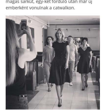
magas sarkút, egy-két forduló után már új
emberként vonulnak a catwalkon.