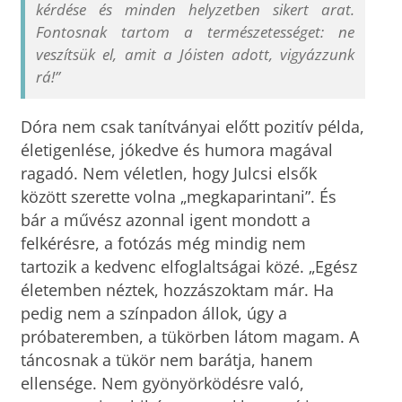
kérdése és minden helyzetben sikert arat.
Fontosnak tartom a természetességet: ne
veszítsük el, amit a Jóisten adott, vigyázzunk
rá!”
Dóra nem csak tanítványai előtt pozitív példa,
életigenlése, jókedve és humora magával
ragadó. Nem véletlen, hogy Julcsi elsők
között szerette volna „megkaparintani”. És
bár a művész azonnal igent mondott a
felkérésre, a fotózás még mindig nem
tartozik a kedvenc elfoglaltságai közé. „Egész
életemben néztek, hozzászoktam már. Ha
pedig nem a színpadon állok, úgy a
próbateremben, a tükörben látom magam. A
táncosnak a tükör nem barátja, hanem
ellensége. Nem gyönyörködésre való,