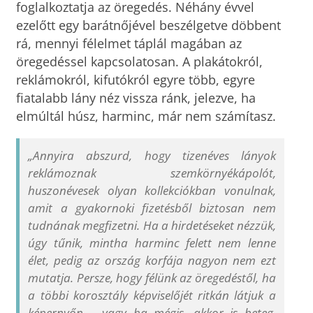
foglalkoztatja az öregedés. Néhány évvel
ezelőtt egy barátnőjével beszélgetve döbbent
rá, mennyi félelmet táplál magában az
öregedéssel kapcsolatosan. A plakátokról,
reklámokról, kifutókról egyre több, egyre
fiatalabb lány néz vissza ránk, jelezve, ha
elmúltál húsz, harminc, már nem számítasz.
„Annyira abszurd, hogy tizenéves lányok
reklámoznak szemkörnyékápolót,
huszonévesek olyan kollekciókban vonulnak,
amit a gyakornoki fizetésből biztosan nem
tudnának megfizetni. Ha a hirdetéseket nézzük,
úgy tűnik, mintha harminc felett nem lenne
élet, pedig az ország korfája nagyon nem ezt
mutatja. Persze, hogy félünk az öregedéstől, ha
a többi korosztály képviselőjét ritkán látjuk a
képernyőn – vagy ha mégis, akkor is beteg,