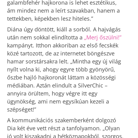
galambfehér hajkorona is lehet esztétikus,
ám mindez nem a leírt szavakban, hanem a
tettekben, képekben lesz hiteles.”
Diána úgy döntött, kiáll a sorból. A hajvágás
után nem sokkal elindította a
„Merj őszülni!”
kampányt. Itthon akkoriban az első fecskék
közé tartozott, de az internetet böngészve
hamar sorstársakra lelt. „Mintha egy új világ
nyílt volna ki, ahogy egyre több gyönyörű,
őszbe hajló hajkoronát láttam a közösségi
médiában. Aztán elindult a SilverChic –
annyira örültem, hogy végre itt egy
ügynökség, ami nem egysíkúan kezeli a
szépséget!”
A kommunikációs szakemberként dolgozó
Dia két éve vett részt a tanfolyamon. „Olyan
jó volt kiszakadni a hétköznapokból, szorgos,