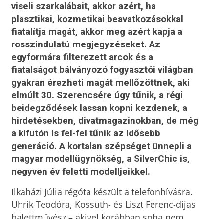
viseli szarkalábait, akkor azért, ha
plasztikai, kozmetikai beavatkozásokkal
fiatalítja magát, akkor meg azért kapja a
rosszindulatú megjegyzéseket. Az
egyformára filterezett arcok és a
fiatalságot bálványozó fogyasztói világban
gyakran érezheti magát mellőzöttnek, aki
elmúlt 30. Szerencsére úgy tűnik, a régi
beidegződések lassan kopni kezdenek, a
hirdetésekben, divatmagazinokban, de még
a kifutón is fel-fel tűnik az idősebb
generáció. A kortalan szépséget ünnepli a
magyar modellügynökség, a SilverChic is,
negyven év feletti modelljeikkel.
Ilkaházi Júlia régóta készült a telefonhívásra.
Uhrik Teodóra, Kossuth- és Liszt Ferenc-díjas
balettművész – akivel korábban soha nem