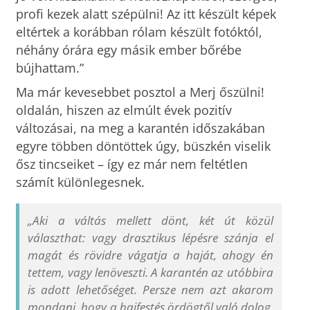
profi kezek alatt szépülni! Az itt készült képek
eltértek a korábban rólam készült fotóktól,
néhány órára egy másik ember bőrébe
bújhattam.”
Ma már kevesebbet posztol a Merj őszülni!
oldalán, hiszen az elmúlt évek pozitív
változásai, na meg a karantén időszakában
egyre többen döntöttek úgy, büszkén viselik
ősz tincseiket – így ez már nem feltétlen
számít különlegesnek.
„Aki a váltás mellett dönt, két út közül
választhat: vagy drasztikus lépésre szánja el
magát és rövidre vágatja a haját, ahogy én
tettem, vagy lenöveszti. A karantén az utóbbira
is adott lehetőséget. Persze nem azt akarom
mondani, hogy a hajfestés ördögtől való dolog,