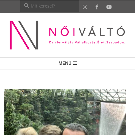
NŐI
MENÜ
VÁLTÓ