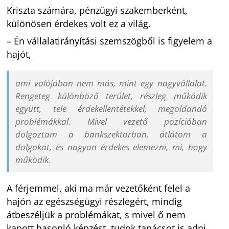
Kriszta számára, pénzügyi szakemberként,
különösen érdekes volt ez a világ.
– Én vállalatirányítási szemszögből is figyelem a
hajót,
ami valójában nem más, mint egy nagyvállalat.
Rengeteg különböző terület, részleg működik
együtt, tele érdekellentétekkel, megoldandó
problémákkal. Mivel vezető pozícióban
dolgoztam a bankszektorban, átlátom a
dolgokat, és nagyon érdekes elemezni, mi, hogy
működik.
A férjemmel, aki ma már vezetőként felel a
hajón az egészségügyi részlegért, mindig
átbeszéljük a problémákat, s mivel ő nem
kapott hasonló képzést, tudok tanácsot is adni