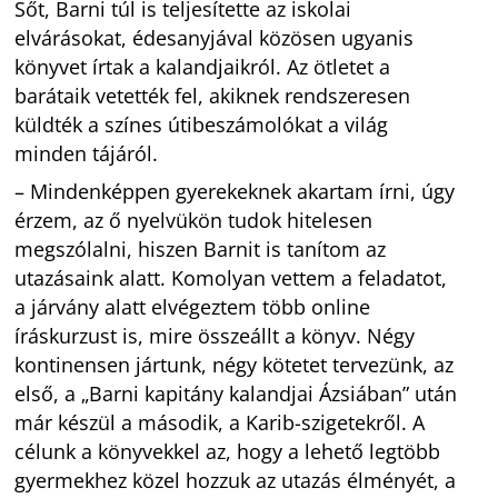
Sőt, Barni túl is teljesítette az iskolai
elvárásokat, édesanyjával közösen ugyanis
könyvet írtak a kalandjaikról. Az ötletet a
barátaik vetették fel, akiknek rendszeresen
küldték a színes útibeszámolókat a világ
minden tájáról.
– Mindenképpen gyerekeknek akartam írni, úgy
érzem, az ő nyelvükön tudok hitelesen
megszólalni, hiszen Barnit is tanítom az
utazásaink alatt. Komolyan vettem a feladatot,
a járvány alatt elvégeztem több online
íráskurzust is, mire összeállt a könyv. Négy
kontinensen jártunk, négy kötetet tervezünk, az
első, a „Barni kapitány kalandjai Ázsiában” után
már készül a második, a Karib-szigetekről. A
célunk a könyvekkel az, hogy a lehető legtöbb
gyermekhez közel hozzuk az utazás élményét, a