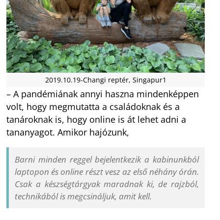
2019.10.19-Changi reptér, Singapur1
– A pandémiának annyi haszna mindenképpen
volt, hogy megmutatta a családoknak és a
tanároknak is, hogy online is át lehet adni a
tananyagot. Amikor hajózunk,
Barni minden reggel bejelentkezik a kabinunkból
laptopon és online részt vesz az első néhány órán.
Csak a készségtárgyak maradnak ki, de rajzból,
technikából is megcsináljuk, amit kell.