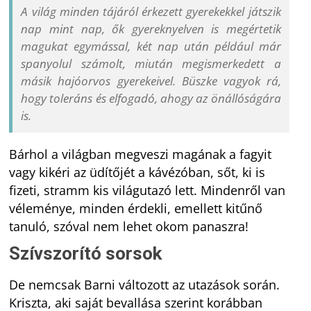
A világ minden tájáról érkezett gyerekekkel játszik
nap mint nap, ők gyereknyelven is megértetik
magukat egymással, két nap után például már
spanyolul számolt, miután megismerkedett a
másik hajóorvos gyerekeivel. Büszke vagyok rá,
hogy toleráns és elfogadó, ahogy az önállóságára
is.
Bárhol a világban megveszi magának a fagyit
vagy kikéri az üdítőjét a kávézóban, sőt, ki is
fizeti, stramm kis világutazó lett. Mindenről van
véleménye, minden érdekli, emellett kitűnő
tanuló, szóval nem lehet okom panaszra!
Szívszorító sorsok
De nemcsak Barni változott az utazások során.
Kriszta, aki saját bevallása szerint korábban