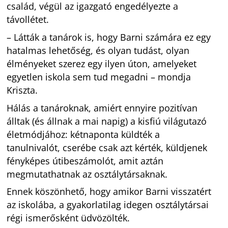
család, végül az igazgató engedélyezte a
távollétet.
– Látták a tanárok is, hogy Barni számára ez egy
hatalmas lehetőség, és olyan tudást, olyan
élményeket szerez egy ilyen úton, amelyeket
egyetlen iskola sem tud megadni – mondja
Kriszta.
Hálás a tanároknak, amiért ennyire pozitívan
álltak (és állnak a mai napig) a kisfiú világutazó
életmódjához: kétnaponta küldték a
tanulnivalót, cserébe csak azt kérték, küldjenek
fényképes útibeszámolót, amit aztán
megmutathatnak az osztálytársaknak.
Ennek köszönhető, hogy amikor Barni visszatért
az iskolába, a gyakorlatilag idegen osztálytársai
régi ismerősként üdvözölték.