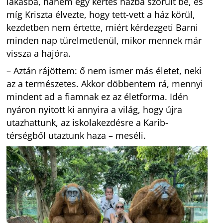
lakásba, hanem egy kertes házba szorult be, és
míg Kriszta élvezte, hogy tett-vett a ház körül,
kezdetben nem értette, miért kérdezgeti Barni
minden nap türelmetlenül, mikor mennek már
vissza a hajóra.
– Aztán rájöttem: ő nem ismer más életet, neki
az a természetes. Akkor döbbentem rá, mennyi
mindent ad a fiamnak ez az életforma. Idén
nyáron nyitott ki annyira a világ, hogy újra
utazhattunk, az iskolakezdésre a Karib-
térségből utaztunk haza – meséli.