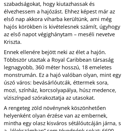
szabadságokat, hogy kiutazhassak és
élvezhessem a hajózást. Ehhez képest már az
első nap akkora viharba kerültünk, ami még
hajós körökben is kivételesnek számít, úgyhogy
az első napot végighánytam – meséli nevetve
Kriszta.
Ennek ellenére bejött neki az élet a hajón.
Többször utaztak a Royal Caribbean társaság
legnagyobb, 360 méter hosszú, 18 emeletes
monstrumán. Ez a hajó valóban olyan, mint egy
úszó város: bevásárlóutcák, éttermek sora,
mozi, színház, korcsolyapálya, húsz medence,
víziszínpad szórakoztatja az utasokat.
A rengeteg zöld növénynek köszönhetően
helyenként olyan érzése van az embernek,
mintha egy olasz kisváros sétálóutcáján járna, s
a „lélekszámban” sem tévednénk sokat: 6600