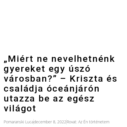
„Miért ne nevelhetnénk
gyereket egy úszó
városban?” – Kriszta és
családja óceánjárón
utazza be az egész
világot
Pomaranski Luca
december 8, 2022
Rovat:
Az Én történetem