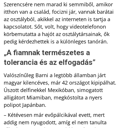
Szerencsére nem marad ki semmiből, amikor
itthon van a család, focizni jár, vannak barátai
az osztályból, akikkel az interneten is tartja a
kapcsolatot. Sőt, volt, hogy videotelefonon
körbemutatta a hajót az osztálytársainak, ők
pedig kérdezhettek is a különleges tanórán.
„A fiamnak természetes a
tolerancia és az elfogadás”
Valószínűleg Barni a legtöbb államban járt
magyar kilencéves, már 42 országot kipipálhat.
Úszott delfinekkel Mexikóban, simogatott
alligátort Miamiban, megkóstolta a nyers
polipot Japánban.
– Kétévesen már evőpálcikával evett, mert
addig nem nyugodott, amíg el nem tanulta