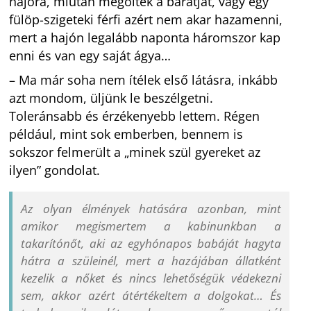
hajóra, miután megölték a barátját, vagy egy
fülöp-szigeteki férfi azért nem akar hazamenni,
mert a hajón legalább naponta háromszor kap
enni és van egy saját ágya…
– Ma már soha nem ítélek első látásra, inkább
azt mondom, üljünk le beszélgetni.
Toleránsabb és érzékenyebb lettem. Régen
például, mint sok emberben, bennem is
sokszor felmerült a „minek szül gyereket az
ilyen” gondolat.
Az olyan élmények hatására azonban, mint
amikor megismertem a kabinunkban a
takarítónőt, aki az egyhónapos babáját hagyta
hátra a szüleinél, mert a hazájában állatként
kezelik a nőket és nincs lehetőségük védekezni
sem, akkor azért átértékeltem a dolgokat… És