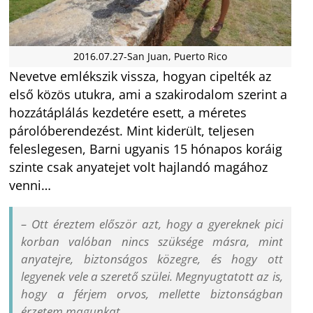
2016.07.27-San Juan, Puerto Rico
Nevetve emlékszik vissza, hogyan cipelték az
első közös utukra, ami a szakirodalom szerint a
hozzátáplálás kezdetére esett, a méretes
párolóberendezést. Mint kiderült, teljesen
feleslegesen, Barni ugyanis 15 hónapos koráig
szinte csak anyatejet volt hajlandó magához
venni…
– Ott éreztem először azt, hogy a gyereknek pici
korban valóban nincs szüksége másra, mint
anyatejre, biztonságos közegre, és hogy ott
legyenek vele a szerető szülei. Megnyugtatott az is,
hogy a férjem orvos, mellette biztonságban
érzetem magunkat.