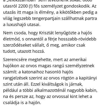
utasról 2200 (!) fős személyzet gondoskodik. Az
utazás itt maga is élmény, a kikötőkben pedig a
világ legszebb tengerpartjain szállhatnak partra
a luxushajó utasai.
Nem csoda, hogy Krisztát lenyűgözte a hajós
életmód, s onnantól a férje hosszabb-rövidebb
szerződéseket vállalt, ő meg, amikor csak
tudott, utazott hozzá.
Szerencsére megtehette, mert az amerikai
hajókon az orvos magas rangú személyzetnek
számít: a katonaihoz hasonló hajós
rangjelzések szerint az orvos rögtön a kapitányi
szint után áll. Ezzel kiváltságok is járnak,
például a többi alkalmazotténál nagyobb kabin,
na és persze az, hogy az orvossal kint lehet a
családja is a hajón.