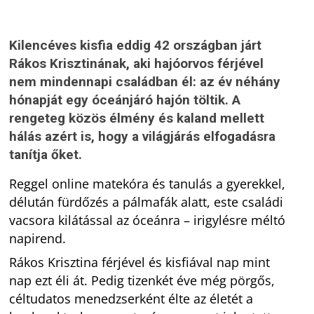
Kilencéves kisfia eddig 42 országban járt
Rákos Krisztinának, aki hajóorvos férjével
nem mindennapi családban él: az év néhány
hónapját egy óceánjáró hajón töltik. A
rengeteg közös élmény és kaland mellett
hálás azért is, hogy a világjárás elfogadásra
tanítja őket.
Reggel online matekóra és tanulás a gyerekkel,
délután fürdőzés a pálmafák alatt, este családi
vacsora kilátással az óceánra – irigylésre méltó
napirend.
Rákos Krisztina férjével és kisfiával nap mint
nap ezt éli át. Pedig tizenkét éve még pörgős,
céltudatos menedzserként élte az életét a