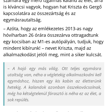
számára egy merő izgalmas kaland az élet, arra
is kíváncsi vagyok, hogyan hat Kriszta és Gergő
kapcsolatára az összezártság és az
egymásrautaltság.
– Azóta, hogy az emlékezetes 2013-as nagy
hóviharban 26 órára összezárva ottragadtunk
egy kocsiban az M1-es autópályán, tudjuk, hogy
mindent kibírunk! – nevet Kriszta, majd az
alkalmazkodást jelöli meg, mint a siker kulcsát.
– A hajó egy más világ. Ott teljes egymásra
utaltság van, néha a végletekig alkalmazkodni kell
egymáshoz, hiszen egy kis kabin az életterünk
hetekig. A kalandok azonban összekovácsolnak,
még ha kétségtelenül fárasztó is néha ez az élet, a
sok repülés.