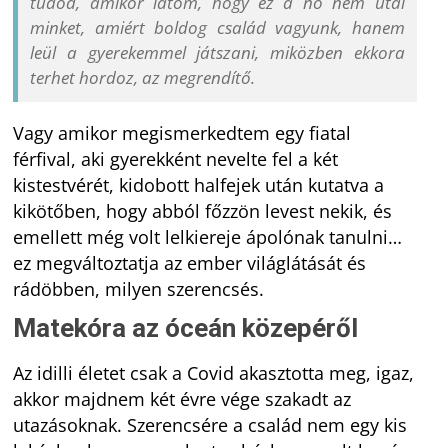
tudod, amikor látom, hogy ez a nő nem utál
minket, amiért boldog család vagyunk, hanem
leül a gyerekemmel játszani, miközben ekkora
terhet hordoz, az megrendítő.
Vagy amikor megismerkedtem egy fiatal
férfival, aki gyerekként nevelte fel a két
kistestvérét, kidobott halfejek után kutatva a
kikötőben, hogy abból főzzön levest nekik, és
emellett még volt lelkiereje ápolónak tanulni…
ez megváltoztatja az ember világlátását és
rádöbben, milyen szerencsés.
Matekóra az óceán közepéről
Az idilli életet csak a Covid akasztotta meg, igaz,
akkor majdnem két évre vége szakadt az
utazásoknak. Szerencsére a család nem egy kis