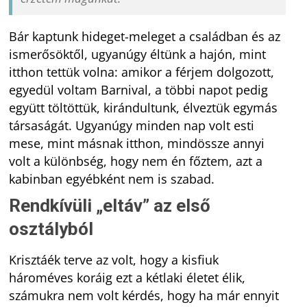
Bár kaptunk hideget-meleget a családban és az
ismerősöktől, ugyanúgy éltünk a hajón, mint
itthon tettük volna: amikor a férjem dolgozott,
egyedül voltam Barnival, a többi napot pedig
együtt töltöttük, kirándultunk, élveztük egymás
társaságát. Ugyanúgy minden nap volt esti
mese, mint másnak itthon, mindössze annyi
volt a különbség, hogy nem én főztem, azt a
kabinban egyébként nem is szabad.
Rendkívüli „eltáv” az első
osztályból
Krisztáék terve az volt, hogy a kisfiuk
hároméves koráig ezt a kétlaki életet élik,
számukra nem volt kérdés, hogy ha már ennyit