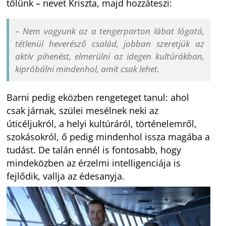
tőlünk – nevet Kriszta, majd hozzáteszi:
– Nem vagyunk az a tengerparton lábat lógató,
tétlenül heverésző család, jobban szeretjük az
aktív pihenést, elmerülni az idegen kultúrákban,
kipróbálni mindenhol, amit csak lehet.
Barni pedig eközben rengeteget tanul: ahol
csak járnak, szülei mesélnek neki az
úticéljukról, a helyi kultúráról, történelemről,
szokásokról, ő pedig mindenhol issza magába a
tudást. De talán ennél is fontosabb, hogy
mindeközben az érzelmi intelligenciája is
fejlődik, vallja az édesanyja.