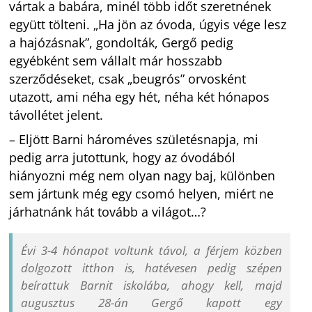
vártak a babára, minél több időt szeretnének
együtt tölteni. „Ha jön az óvoda, úgyis vége lesz
a hajózásnak”, gondolták, Gergő pedig
egyébként sem vállalt már hosszabb
szerződéseket, csak „beugrós” orvosként
utazott, ami néha egy hét, néha két hónapos
távollétet jelent.
– Eljött Barni hároméves születésnapja, mi
pedig arra jutottunk, hogy az óvodából
hiányozni még nem olyan nagy baj, különben
sem jártunk még egy csomó helyen, miért ne
járhatnánk hát tovább a világot…?
Évi 3-4 hónapot voltunk távol, a férjem közben
dolgozott itthon is, hatévesen pedig szépen
beírattuk Barnit iskolába, ahogy kell, majd
augusztus 28-án Gergő kapott egy