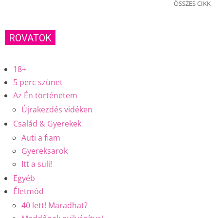
ÖSSZES CIKK
ROVATOK
18+
5 perc szünet
Az Én történetem
Újrakezdés vidéken
Család & Gyerekek
Auti a fiam
Gyereksarok
Itt a suli!
Egyéb
Életmód
40 lett! Maradhat?