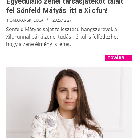
Egyedülálló zenei társasjátékot talált
fel Sőnfeld Mátyás: itt a Xilofun!
POMARANSKI LUCA
2025.12.27.
Sőnfeld Mátyás saját fejlesztésű hangszerével, a
XiloFunnal bárki zenei tudás nélkül is felfedezheti,
hogy a zene élmény is lehet.
TOVÁBB →