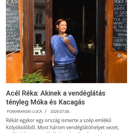
Acél Réka: Akinek a vendéglátás
tényleg Móka és Kacagás
POMARANSKI LUCA
2026.07.08.
Rékát egykor egy ország ismerte a szép emlékű
Kölyökidőből. Most három vendéglátóhelyet vezet,