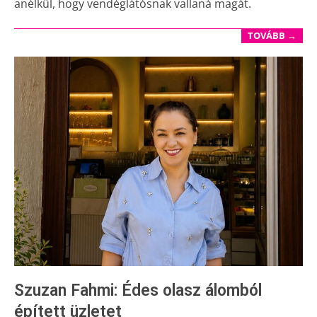
anélkül, hogy vendéglátósnak vallaná magát.
TOVÁBB →
Szuzan Fahmi: Édes olasz álomból
épített üzletet