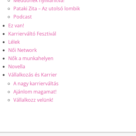
Meddőnek nyilvánítva!
Pataki Zita – Az utolsó lombik
Podcast
Ez van!
Karrierváltó Fesztivál
Lélek
Női Network
Nők a munkahelyen
Novella
Vállalkozás és Karrier
A nagy karrierváltás
Ajánlom magamat!
Vállalkozz velünk!