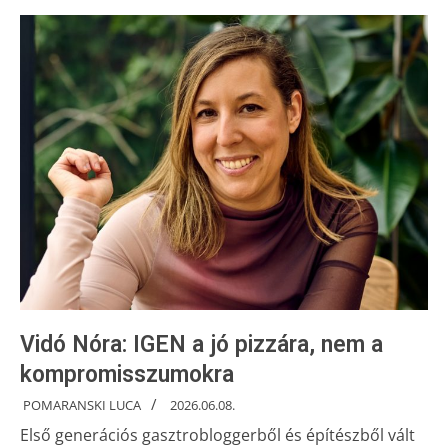
Vidó Nóra: IGEN a jó pizzára, nem a
kompromisszumokra
POMARANSKI LUCA
2026.06.08.
Első generációs gasztrobloggerből és építészből vált