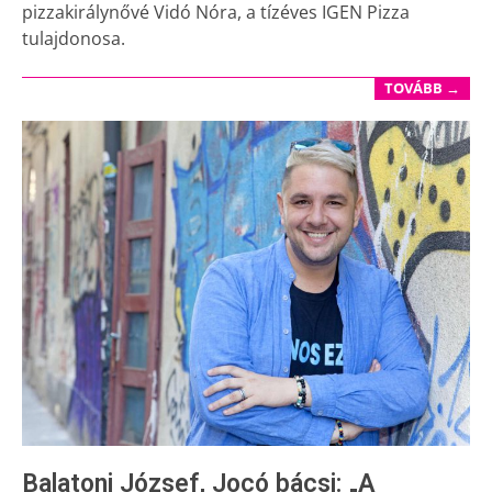
pizzakirálynővé Vidó Nóra, a tízéves IGEN Pizza
tulajdonosa.
TOVÁBB →
Balatoni József, Jocó bácsi: „A