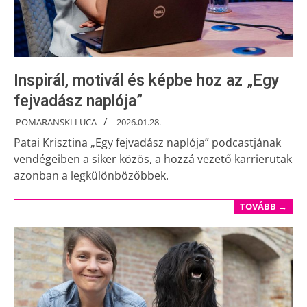
Inspirál, motivál és képbe hoz az „Egy
fejvadász naplója”
POMARANSKI LUCA
2026.01.28.
Patai Krisztina „Egy fejvadász naplója” podcastjának
vendégeiben a siker közös, a hozzá vezető karrierutak
azonban a legkülönbözőbbek.
TOVÁBB →