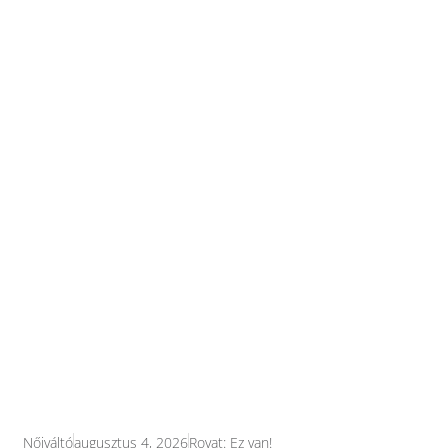
Nőiváltó
augusztus 4, 2026
Rovat:
Ez van!