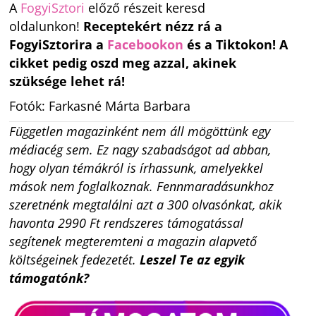
A
FogyiSztori
előző részeit keresd
oldalunkon!
Receptekért nézz rá a
FogyiSztorira a
Facebookon
és a Tiktokon! A
cikket pedig oszd meg azzal, akinek
szüksége lehet rá!
Fotók: Farkasné Márta Barbara
Független magazinként nem áll mögöttünk egy
médiacég sem. Ez nagy szabadságot ad abban,
hogy olyan témákról is írhassunk, amelyekkel
mások nem foglalkoznak. Fennmaradásunkhoz
szeretnénk megtalálni azt a 300 olvasónkat, akik
havonta 2990 Ft rendszeres támogatással
segítenek megteremteni a magazin alapvető
költségeinek fedezetét.
Leszel Te az egyik
támogatónk?