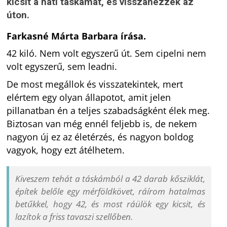
kicsit a háti táskámat, és visszanézzek az
úton.
Farkasné Márta Barbara írása.
42 kiló. Nem volt egyszerű út. Sem cipelni nem
volt egyszerű, sem leadni.
De most megállok és visszatekintek, mert
elértem egy olyan állapotot, amit jelen
pillanatban én a teljes szabadságként élek meg.
Biztosan van még ennél feljebb is, de nekem
nagyon új ez az életérzés, és nagyon boldog
vagyok, hogy ezt átélhetem.
Kiveszem tehát a táskámból a 42 darab kősziklát,
építek belőle egy mérföldkövet, ráírom hatalmas
betűkkel, hogy 42, és most ráülök egy kicsit, és
lazítok a friss tavaszi szellőben.