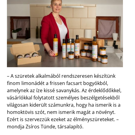
– A szüretek alkalmából rendszeresen készítünk
finom limonádét a frissen facsart bogyókból,
amelynek az íze kissé savanykás. Az érdeklődőkkel,
vásárlókkal folytatott személyes beszélgetésekből
világosan kiderült számunkra, hogy ha ismerik is a
homoktövis szót, nem ismerik magát a növényt.
Ezért is szervezzük ezeket az élményszüreteket. –
mondja Zsíros Tünde, társalapító.