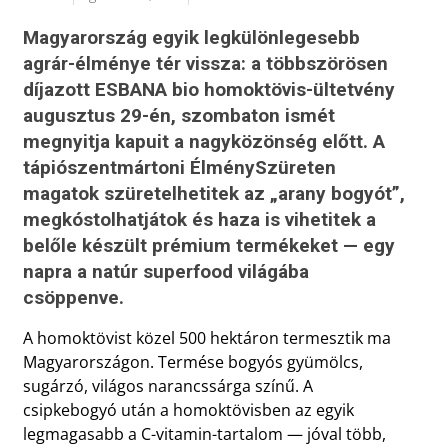
Magyarország egyik legkülönlegesebb
agrár-élménye tér vissza: a többszörösen
díjazott ESBANA bio homoktövis-ültetvény
augusztus 29-én, szombaton ismét
megnyitja kapuit a nagyközönség előtt. A
tápiószentmártoni ÉlménySzüreten
magatok szüretelhetitek az „arany bogyót”,
megkóstolhatjátok és haza is vihetitek a
belőle készült prémium termékeket — egy
napra a natúr superfood világába
csöppenve.
A homoktövist közel 500 hektáron termesztik ma
Magyarországon. Termése bogyós gyümölcs,
sugárzó, világos narancssárga színű. A
csipkebogyó után a homoktövisben az egyik
legmagasabb a C-vitamin-tartalom — jóval több,