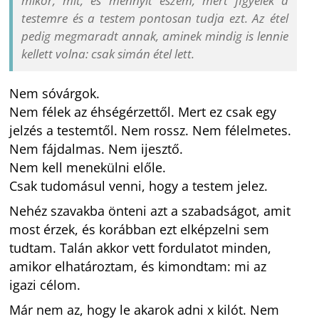
mikor, mit, és mennyit eszem, mert figyelek a
testemre és a testem pontosan tudja ezt. Az étel
pedig megmaradt annak, aminek mindig is lennie
kellett volna: csak simán étel lett.
Nem sóvárgok.
Nem félek az éhségérzettől. Mert ez csak egy
jelzés a testemtől. Nem rossz. Nem félelmetes.
Nem fájdalmas. Nem ijesztő.
Nem kell menekülni előle.
Csak tudomásul venni, hogy a testem jelez.
Nehéz szavakba önteni azt a szabadságot, amit
most érzek, és korábban ezt elképzelni sem
tudtam. Talán akkor vett fordulatot minden,
amikor elhatároztam, és kimondtam: mi az
igazi célom.
Már nem az, hogy le akarok adni x kilót. Nem