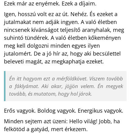
Ezek már az enyémek. Ezek a díjaim.
Igen, hosszú volt ez az út. Nehéz. És ezeket a
jutalmakat nem adják ingyen. A való életben
nincsenek kívánságot teljesítő aranyhalak, meg
suhintó tündérek. A való életben kőkeményen
meg kell dolgozni minden egyes ilyen
jutalomért. De a jó hír az, hogy aki becsülettel
beleveti magát, az megkaphatja ezeket.
Én itt hagyom ezt a mérföldkövet. Viszem tovább
a fáklyámat. Aki akar, jöjjön velem. Én megyek
tovább, és mutatom, hogy hol járok.
Erős vagyok. Boldog vagyok. Energikus vagyok.
Minden sejtem azt üzeni: Hello világ! Jobb, ha
felkötöd a gatyád, mert érkezem.