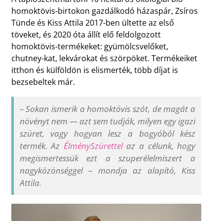
homoktövis-birtokon gazdálkodó házaspár, Zsíros
Tünde és Kiss Attila 2017-ben ültette az első
töveket, és 2020 óta állít elő feldolgozott
homoktövis-termékeket: gyümölcsvelőket,
chutney-kat, lekvárokat és szörpöket. Termékeiket
itthon és külföldön is elismerték, több díjat is
bezsebeltek már.
–
Sokan ismerik a homoktövis szót, de magát a
növényt nem — azt sem tudják, milyen egy igazi
szüret, vagy hogyan lesz a bogyóból kész
termék. Az
ÉlménySzürettel
az a célunk, hogy
megismertessük ezt a szuperélelmiszert a
nagyközönséggel
–
mondja az alapító, Kiss
Attila.