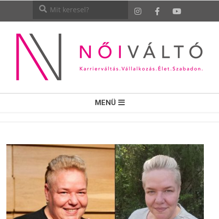
NŐI
MENÜ
VÁLTÓ