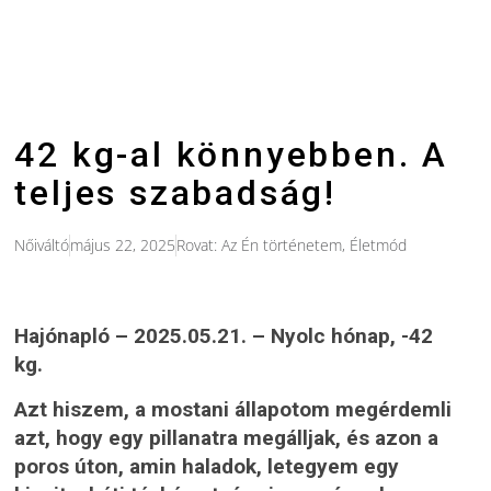
42 kg-al könnyebben. A
teljes szabadság!
Nőiváltó
május 22, 2025
Rovat:
Az Én történetem
,
Életmód
Hajónapló – 2025.05.21. – Nyolc hónap, -42
kg.
Azt hiszem, a mostani állapotom megérdemli
azt, hogy egy pillanatra megálljak, és azon a
poros úton, amin haladok, letegyem egy