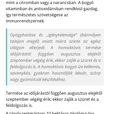
mint a citromban vagy a narancsban. A bogyó
vitaminban és antioxidánsban rendkívül gazdag,
így természetes szövetségese az
immunrendszernek.
Gyógyhatása és „igénytelensége” (bármilyen
talajon megél) miatt mára szinte az egész
világon elterjedt. A homoktövis termése
időjárástól függően augusztus elejétől
szeptember végéig érik, ekkor zajlik a szüret és a
feldolgozás is. A homoktövis bogyó íze kellemes,
savanykás, gyakran használják lekvár, szörp
vagy gyümölcslé készítéséhez.
Termése az időjárástól függően augusztus elejétől
szeptember végéig érik; ekkor zajlik a szüret és a
feldolgozás is.
A tápiószentmártoni 10 hektáros ökológiai bio