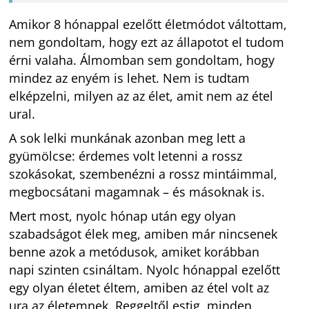
Amikor 8 hónappal ezelőtt életmódot váltottam,
nem gondoltam, hogy ezt az állapotot el tudom
érni valaha. Álmomban sem gondoltam, hogy
mindez az enyém is lehet. Nem is tudtam
elképzelni, milyen az az élet, amit nem az étel
ural.
A sok lelki munkának azonban meg lett a
gyümölcse: érdemes volt letenni a rossz
szokásokat, szembenézni a rossz mintáimmal,
megbocsátani magamnak – és másoknak is.
Mert most, nyolc hónap után egy olyan
szabadságot élek meg, amiben már nincsenek
benne azok a metódusok, amiket korábban
napi szinten csináltam. Nyolc hónappal ezelőtt
egy olyan életet éltem, amiben az étel volt az
ura az életemnek. Reggeltől estig, minden