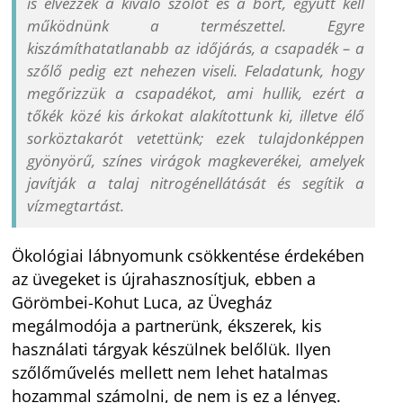
is élvezzék a kiváló szőlőt és a bort, együtt kell
működnünk a természettel. Egyre
kiszámíthatatlanabb az időjárás, a csapadék – a
szőlő pedig ezt nehezen viseli. Feladatunk, hogy
megőrizzük a csapadékot, ami hullik, ezért a
tőkék közé kis árkokat alakítottunk ki, illetve élő
sorköztakarót vetettünk; ezek tulajdonképpen
gyönyörű, színes virágok magkeverékei, amelyek
javítják a talaj nitrogénellátását és segítik a
vízmegtartást.
Ökológiai lábnyomunk csökkentése érdekében
az üvegeket is újrahasznosítjuk, ebben a
Görömbei-Kohut Luca, az Üvegház
megálmodója a partnerünk, ékszerek, kis
használati tárgyak készülnek belőlük. Ilyen
szőlőművelés mellett nem lehet hatalmas
hozammal számolni, de nem is ez a lényeg.