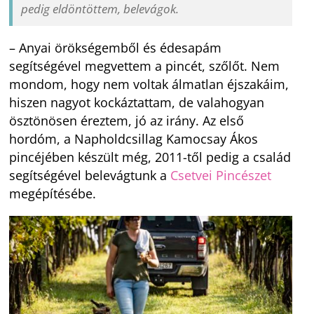
pedig eldöntöttem, belevágok.
– Anyai örökségemből és édesapám
segítségével megvettem a pincét, szőlőt. Nem
mondom, hogy nem voltak álmatlan éjszakáim,
hiszen nagyot kockáztattam, de valahogyan
ösztönösen éreztem, jó az irány. Az első
hordóm, a Napholdcsillag Kamocsay Ákos
pincéjében készült még, 2011-től pedig a család
segítségével belevágtunk a
Csetvei Pincészet
megépítésébe.