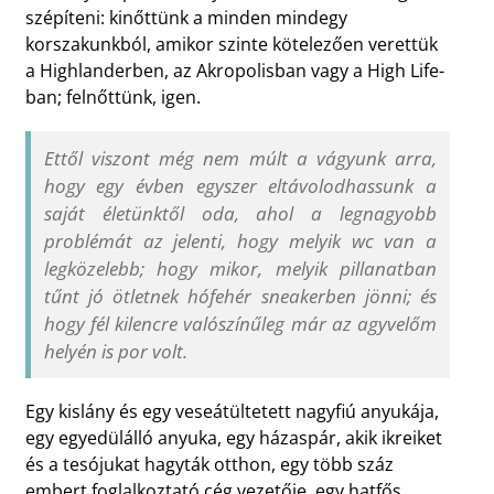
szépíteni: kinőttünk a minden mindegy
korszakunkból, amikor szinte kötelezően verettük
a Highlanderben, az Akropolisban vagy a High Life-
ban; felnőttünk, igen.
Ettől viszont még nem múlt a vágyunk arra,
hogy egy évben egyszer eltávolodhassunk a
saját életünktől oda, ahol a legnagyobb
problémát az jelenti, hogy melyik wc van a
legközelebb; hogy mikor, melyik pillanatban
tűnt jó ötletnek hófehér sneakerben jönni; és
hogy fél kilencre valószínűleg már az agyvelőm
helyén is por volt.
Egy kislány és egy veseátültetett nagyfiú anyukája,
egy egyedülálló anyuka, egy házaspár, akik ikreiket
és a tesójukat hagyták otthon, egy több száz
embert foglalkoztató cég vezetője, egy hatfős