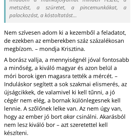
metszést, a szüretet, a pincemunkákat, a
palackozást, a kóstoltatást…
Nem szívesen adom ki a kezemből a feladatot,
de ezekben az emberekben száz százalékosan
megbízom. – mondja Krisztina.
A borász vallja, a mennyiségnél jóval fontosabb
a minőség, a kiváló magyar és azon belül a
móri borok igen magasra tették a mércét. –
Induláskor segített a sok szakmai elismerés, az
újságcikkek, de valamivel ki kell tűnni, a jó
cégér nem elég, a bornak különlegesnek kell
lennie. A szőlőnek lelke van. Az nem úgy van,
hogy az ember jó bort
akar
csinálni. Akarásból
nem lesz kiváló bor – azt szeretettel kell
készíteni.