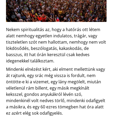
Nekem spiritualitás az, hogy a hatórás ott létem
alatt nemhogy egyetlen indulatos, trágár, vagy
tiszteletlen szót nem hallottam, nemhogy nem volt
lökdösődés, beszólogatás, kakaskodás, de
basszus, itt hat órán keresztül csak kedves
idegenekkel találkoztam.
Mindenki elnézést kért, aki elment mellettünk vagy
át rajtunk, egy srác még vissza is fordult, nem
öntötte-e ki a vizemet, egy lány megölelt, miután
véletlenül rám billent, egy másik megkínált
keksszel, gondos anyukákról lévén szó,
mindenkinél volt nedves törlő, mindenki odafigyelt
a másikra, és egy 60 ezres tömegben hat óra alatt
ez azért elég sok odafigyelés.