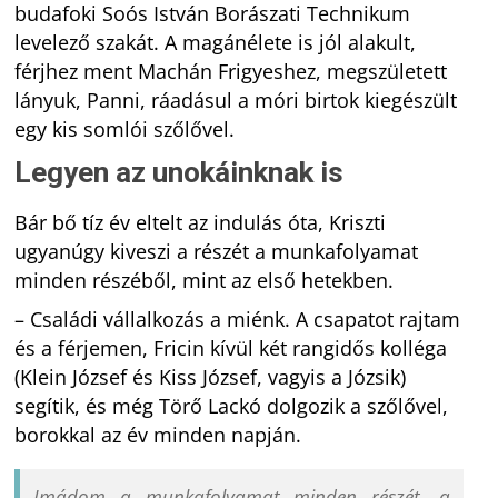
budafoki Soós István Borászati Technikum
levelező szakát. A magánélete is jól alakult,
férjhez ment Machán Frigyeshez, megszületett
lányuk, Panni, ráadásul a móri birtok kiegészült
egy kis somlói szőlővel.
Legyen az unokáinknak is
Bár bő tíz év eltelt az indulás óta, Kriszti
ugyanúgy kiveszi a részét a munkafolyamat
minden részéből, mint az első hetekben.
– Családi vállalkozás a miénk. A csapatot rajtam
és a férjemen, Fricin kívül két rangidős kolléga
(Klein József és Kiss József, vagyis a Józsik)
segítik, és még Törő Lackó dolgozik a szőlővel,
borokkal az év minden napján.
Imádom a munkafolyamat minden részét, a