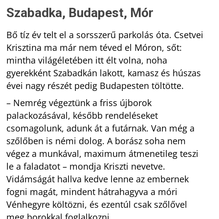
Szabadka, Budapest, Mór
Bő tíz év telt el a sorsszerű parkolás óta. Csetvei
Krisztina ma már nem téved el Móron, sőt:
mintha világéletében itt élt volna, noha
gyerekként Szabadkán lakott, kamasz és húszas
évei nagy részét pedig Budapesten töltötte.
– Nemrég végeztünk a friss újborok
palackozásával, később rendeléseket
csomagolunk, adunk át a futárnak. Van még a
szőlőben is némi dolog. A borász soha nem
végez a munkával, maximum átmenetileg teszi
le a faladatot – mondja Kriszti nevetve.
Vidámságát hallva kedve lenne az embernek
fogni magát, mindent hátrahagyva a móri
Vénhegyre költözni, és ezentúl csak szőlővel
meg borokkal foglalkozni.