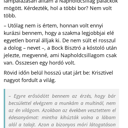
lámpalázasan álltam a Napholdcsillag palackok
mögött. Kérdezték, hol a többi bor? Nem volt
több.
– Utólag nem is értem, honnan volt ennyi
kurázsi bennem, hogy a szakma legjobbjai elé
egyetlen borral álljak ki. De nem sült el rosszul
a dolog – nevet –, a Bock Bisztró a kóstoló után
jelezte, megvenné, ami Napholdcsillagom csak
van. Összesen egy hordó volt.
Rövid időn belül hosszú utat járt be: Krisztivel
nagyot fordult a világ.
– Egyre erősödött bennem az érzés, hogy bár
becsülettel elvégzem a munkám a multinál, nem
az én világom. Azokban az években vesztettem el
édesanyámat: mintha kihúzták volna a lábam
alól a talajt. Azon a bizonyos móri látogatáson