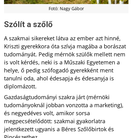
Fotó: Nagy Gábor
Szólít a szőlő
A szakmai sikereket látva az ember azt hinné,
Kriszti gyerekkora óta szívja magába a borászat
tudományát. Pedig mérnök szülők mellett nem
is volt kérdés, neki is a Műszaki Egyetemen a
helye, ő pedig szófogadó gyerekként ment
tanulni oda, ahol édesapja és édesanyja is
diplomázott.
Gazdaságtudományi szakra járt (mérnöki
tudományoknál jobban vonzotta a marketing),
és negyedéves volt, amikor sorsa
megpecsételődött: szakmai gyakorlatra
jelentkezett ugyanis a Béres Szőlőbirtok és
Pincészethez.