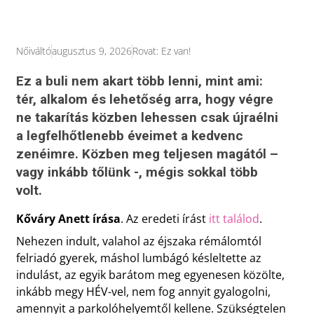
Nőiváltó
augusztus 9, 2026
Rovat:
Ez van!
Ez a buli nem akart több lenni, mint ami:
tér, alkalom és lehetőség arra, hogy végre
ne takarítás közben lehessen csak újraélni
a legfelhőtlenebb éveimet a kedvenc
zenéimre. Közben meg teljesen magától –
vagy inkább tőlünk -, mégis sokkal több
volt.
Kőváry Anett írása
. Az eredeti írást
itt találod
.
Nehezen indult, valahol az éjszaka rémálomtól
felriadó gyerek, máshol lumbágó késleltette az
indulást, az egyik barátom meg egyenesen közölte,
inkább megy HÉV-vel, nem fog annyit gyalogolni,
amennyit a parkolóhelyemtől kellene. Szükségtelen