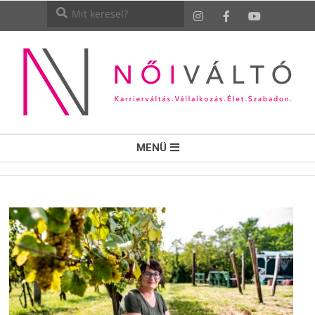
NŐI
MENÜ
VÁLTÓ