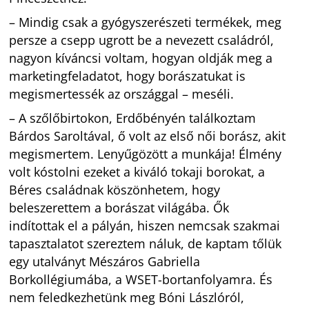
– Mindig csak a gyógyszerészeti termékek, meg
persze a csepp ugrott be a nevezett családról,
nagyon kíváncsi voltam, hogyan oldják meg a
marketingfeladatot, hogy borászatukat is
megismertessék az országgal – meséli.
– A szőlőbirtokon, Erdőbényén találkoztam
Bárdos Saroltával, ő volt az első női borász, akit
megismertem. Lenyűgözött a munkája! Élmény
volt kóstolni ezeket a kiváló tokaji borokat, a
Béres családnak köszönhetem, hogy
beleszerettem a borászat világába. Ők
indítottak el a pályán, hiszen nemcsak szakmai
tapasztalatot szereztem náluk, de kaptam tőlük
egy utalványt Mészáros Gabriella
Borkollégiumába, a WSET-bortanfolyamra. És
nem feledkezhetünk meg Bóni Lászlóról,