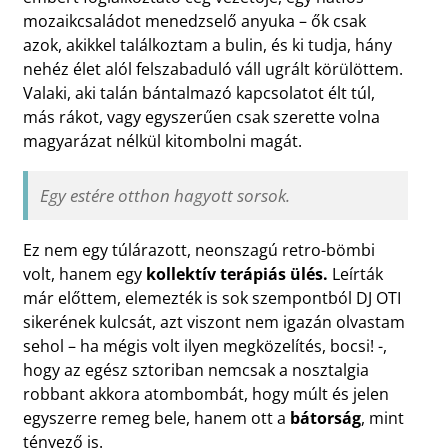
mozaikcsaládot menedzselő anyuka – ők csak
azok, akikkel találkoztam a bulin, és ki tudja, hány
nehéz élet alól felszabaduló váll ugrált körülöttem.
Valaki, aki talán bántalmazó kapcsolatot élt túl,
más rákot, vagy egyszerűen csak szerette volna
magyarázat nélkül kitombolni magát.
Egy estére otthon hagyott sorsok.
Ez nem egy túlárazott, neonszagú retro-bömbi
volt, hanem egy
kollektív terápiás ülés.
Leírták
már előttem, elemezték is sok szempontból DJ OTI
sikerének kulcsát, azt viszont nem igazán olvastam
sehol – ha mégis volt ilyen megközelítés, bocsi! -,
hogy az egész sztoriban nemcsak a nosztalgia
robbant akkora atombombát, hogy múlt és jelen
egyszerre remeg bele, hanem ott a
bátorság
, mint
tényező is.