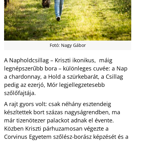
Fotó: Nagy Gábor
A Napholdcsillag – Kriszti ikonikus, máig
legnépszerűbb bora – különleges cuvée: a Nap
a chardonnay, a Hold a szürkebarát, a Csillag
pedig az ezerjó, Mór legjellegzetesebb
szőlőfajtája.
A rajt gyors volt: csak néhány esztendeig
készítettek bort százas nagyságrendben, ma
már tizenötezer palackot adnak el évente.
Közben Kriszti párhuzamosan végezte a
Corvinus Egyetem szőlész-borász képzését és a