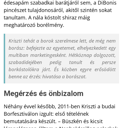
édesapám szabadkai barátjáról sem, a DiBonis
pincészet tulajdonosáról, akitől szintén sokat
tanultam. A nála kóstolt shiraz máig
meghatározó borélmény.
Kriszti tehát a borok szerelmese lett, de még nem
borász: befejezte az egyetemet, elhelyezkedett egy
multiban marketingesként. Hétköznap dolgozott,
szabadidejében pedig tanult és persze
borkóstolókra járt. És közben egyre erősödött
benne az érzés: hivatása a borászat.
Megérzés és önbizalom
Néhány évvel később, 2011-ben Kriszti a budai
Borfesztiválon izgult: első tételének
bemutatására készült. – Büszkén és kicsit