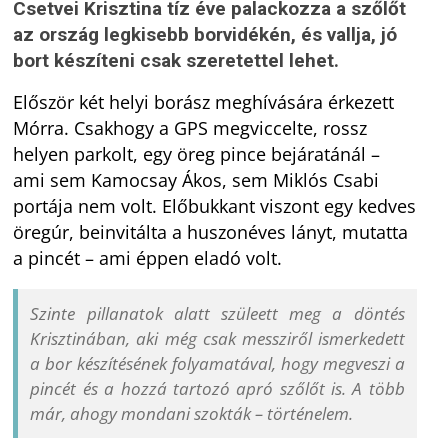
Csetvei Krisztina tíz éve palackozza a szőlőt
az ország legkisebb borvidékén, és vallja, jó
bort készíteni csak szeretettel lehet.
Először két helyi borász meghívására érkezett
Mórra. Csakhogy a GPS megviccelte, rossz
helyen parkolt, egy öreg pince bejáratánál –
ami sem Kamocsay Ákos, sem Miklós Csabi
portája nem volt. Előbukkant viszont egy kedves
öregúr, beinvitálta a huszonéves lányt, mutatta
a pincét – ami éppen eladó volt.
Szinte pillanatok alatt szüleett meg a döntés
Krisztinában, aki még csak messziről ismerkedett
a bor készítésének folyamatával, hogy megveszi a
pincét és a hozzá tartozó apró szőlőt is. A több
már, ahogy mondani szokták – történelem.