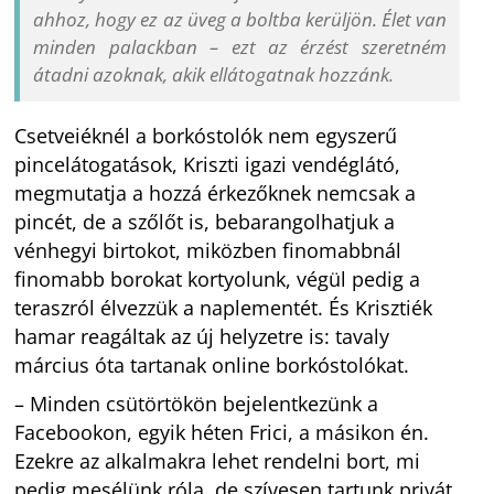
ahhoz, hogy ez az üveg a boltba kerüljön. Élet van
minden palackban – ezt az érzést szeretném
átadni azoknak, akik ellátogatnak hozzánk.
Csetveiéknél a borkóstolók nem egyszerű
pincelátogatások, Kriszti igazi vendéglátó,
megmutatja a hozzá érkezőknek nemcsak a
pincét, de a szőlőt is, bebarangolhatjuk a
vénhegyi birtokot, miközben finomabbnál
finomabb borokat kortyolunk, végül pedig a
teraszról élvezzük a naplementét. És Krisztiék
hamar reagáltak az új helyzetre is: tavaly
március óta tartanak online borkóstolókat.
– Minden csütörtökön bejelentkezünk a
Facebookon, egyik héten Frici, a másikon én.
Ezekre az alkalmakra lehet rendelni bort, mi
pedig mesélünk róla, de szívesen tartunk privát,