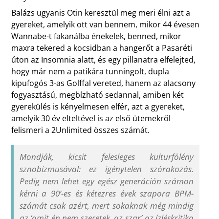
Balázs ugyanis Otin keresztül meg meri élni azt a
gyereket, amelyik ott van bennem, mikor 44 évesen
Wannabe-t fakanálba énekelek, benned, mikor
maxra tekered a kocsidban a hangerőt a Pasaréti
úton az Insomnia alatt, és egy pillanatra elfelejted,
hogy már nem a patikára tunningolt, dupla
kipufogós 3-as Golffal vereted, hanem az alacsony
fogyasztású, megbízható sedannal, amiben két
gyerekülés is kényelmesen elfér, azt a gyereket,
amelyik 30 év elteltével is az első ütemekről
felismeri a 2Unlimited összes számát.
Mondják, kicsit felesleges kulturfölény
sznobizmusával: ez igénytelen szórakozás.
Pedig nem lehet egy egész generáción számon
kérni a 90’-es és kétezres évek szapora BPM-
számát csak azért, mert sokaknak még mindig
az ‘amit én nem szeretek, az szar’ az ízléskritika