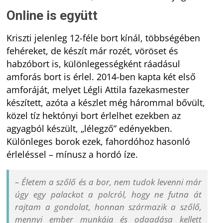
Online is együtt
Kriszti jelenleg 12-féle bort kínál, többségében
fehéreket, de készít már rozét, vöröset és
habzóbort is, különlegességként ráadásul
amforás bort is érlel. 2014-ben kapta két első
amforáját, melyet Légli Attila fazekasmester
készített, azóta a készlet még hárommal bővült,
közel tíz hektónyi bort érlelhet ezekben az
agyagból készült, „lélegző” edényekben.
Különleges borok ezek, fahordóhoz hasonló
érleléssel – mínusz a hordó íze.
– Életem a szőlő és a bor, nem tudok levenni már
úgy egy palackot a polcról, hogy ne futna át
rajtam a gondolat, honnan származik a szőlő,
mennyi ember munkája és odaadása kellett