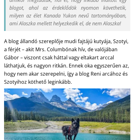
amikor megtudták, hol él, hogy inkább indított egy
blogot, ahol az érdeklődök nyomon követhetik,
milyen az élet Kanada Yukon nevű tartományában,
ami Alaszka mellett helyezkedik el, de nem Alaszka!
A blog állandó szereplője mudi fajtájú kutyája, Szotyi,
a férjét – akit Mrs. Columbónak hív, de valójában
Gábor – viszont csak háttal vagy eltakart arccal
láthatjuk, és nagyon ritkán. Ennek oka egyszerűen az,
hogy nem akar szerepelni, így a blog Reni arcához és
Szotyihoz köthető leginkább.