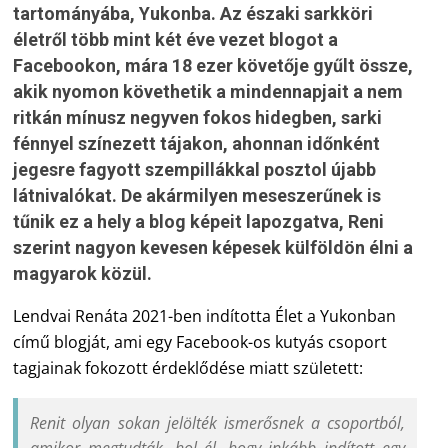
tartományába, Yukonba. Az északi sarkköri
életről több mint két éve vezet blogot a
Facebookon, mára 18 ezer követője gyűlt össze,
akik nyomon követhetik a mindennapjait a nem
ritkán mínusz negyven fokos hidegben, sarki
fénnyel színezett tájakon, ahonnan időnként
jegesre fagyott szempillákkal posztol újabb
látnivalókat. De akármilyen meseszerűnek is
tűnik ez a hely a blog képeit lapozgatva, Reni
szerint nagyon kevesen képesek külföldön élni a
magyarok közül.
Lendvai Renáta 2021-ben indította Élet a Yukonban
című blogját, ami egy Facebook-os kutyás csoport
tagjainak fokozott érdeklődése miatt született:
Renit olyan sokan jelölték ismerősnek a csoportból,