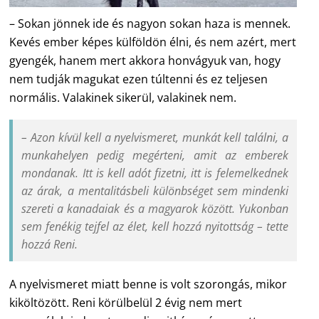
– Sokan jönnek ide és nagyon sokan haza is mennek.
Kevés ember képes külföldön élni, és nem azért, mert
gyengék, hanem mert akkora honvágyuk van, hogy
nem tudják magukat ezen túltenni és ez teljesen
normális. Valakinek sikerül, valakinek nem.
– Azon kívül kell a nyelvismeret, munkát kell találni, a
munkahelyen pedig megérteni, amit az emberek
mondanak. Itt is kell adót fizetni, itt is felemelkednek
az árak, a mentalitásbeli különbséget sem mindenki
szereti a kanadaiak és a magyarok között. Yukonban
sem fenékig tejfel az élet, kell hozzá nyitottság – tette
hozzá Reni.
A nyelvismeret miatt benne is volt szorongás, mikor
kiköltözött. Reni körülbelül 2 évig nem mert