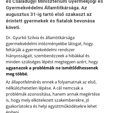
és Családügyi Minisztérium Gyermekjogi és
Gyermekvédelmi Államtitkársága. Az
augusztus 31-ig tartó első szakaszt az
érintett gyermekek és fiatalok bevonása
követi.
Dr. Gyurkó Szilvia és államtitkársága
gyermekvédelmi intézményekbe látogat, hogy
feltárják a gyermekvédelmi rendszer
hiányosságait, szembenézzeek a hibákkal és
minden szükséges lépést megtegyen azért, hogy
ugyanazok a problémák ne ismétlődhessenek
meg többé.
Az állapotfelmérés ennek a folyamatnak az első,
nélkülözhetetlen lépése. A cél nemcsak a
problémák azonosítása, hanem annak megértése
is, hogy mely elkötelezett szakemberekre, jó
gyakorlatokra és helyi együttműködésekre lehet
építeni.