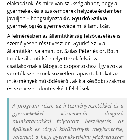
elakadások, és mire van szükség ahhoz, hogy a
gyermekek és a szakemberek helyzete érdemben
javuljon – hangsúlyozta
dr. Gyurkó Szilvia
gyermekjogi és gyermekvédelmi államtitkár.
A felmérésben az államtitkárság felsővezetése is
személyesen részt vesz: dr. Gyurkó Szilvia
államtitkár, valamint dr. Szilas Péter és dr. Both
Emőke államtitkár-helyettesek felváltva
csatlakoznak a látogató csoportokhoz. Így azok a
vezetők szereznek közvetlen tapasztalatokat az
intézmények működéséről, akik a későbbi szakmai
és szervezeti döntésekért felelősek.
A program része az intézményvezetőkkel és a
gyermekekkel közvetlenül dolgozó
munkatársakkal folytatott beszélgetés, az
épületek és tárgyi körülmények megismerése,
valamint a helyi gyermekvédelmi jelzőrendszer