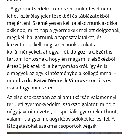
– A gyermekvédelmi rendszer működését nem
lehet kizárólag jelentésekből és táblázatokból
megérteni. Személyesen kell találkoznunk azokkal,
akik nap, mint nap a gyermekek mellett dolgoznak,
meg kell hallgatnunk a tapasztalataikat, és
közvetlenül kell megismernünk azokat a
körülményeket, ahogyan ők dolgoznak. Ezért is
tartom fontosnak, hogy én magam is elsőkézből
értesüljek ezekről a benyomásokról, így én is
elmegyek az egyik intézménybe a kollégáimmal –
mondta
dr. Kátai-Németh Vilmos
szociális és
családügyi miniszter.
Az első szakaszban az államtitkárság valamennyi
területi gyermekvédelmi szakszolgálatot, mind a
négy javítóintézetet, öt speciális gyermekotthont,
valamint a gyermekjogi képviselőket keresi fel. A
látogatásokat szakmai csoportok végzik.