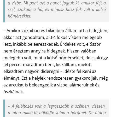
a vízbe. Mi pont azt a napot fogtuk ki, amikor fújt a
szél, szakadt a hó, és mínusz húsz fok volt a külső
hőmérséklet.
– Amikor zokniban és bikiniben álltam ott a hidegben,
akkor azt gondoltam, a 3-4 fokos vízben melegebb
lesz, inkább beleereszkedek. Érdekes volt, először
nem éreztem annyira hidegnek, hiszen valóban
melegebb volt, mint a külső hőmérséklet, de csak egy
fél percet maradtam bent, kiszálltam, mielőtt
elkezdtem nagyon dideregni – idézte fel Reni az
élményt. Ezt a helyiek rendszeresen gyakorolják, még
az arcukat is beleengedik a vízbe, alámerülnek és
úszkálnak.
– A felöltözés volt a legrosszabb a szélben, vizesen,
mintha millió tű böködte volna a bőrömet. De utána