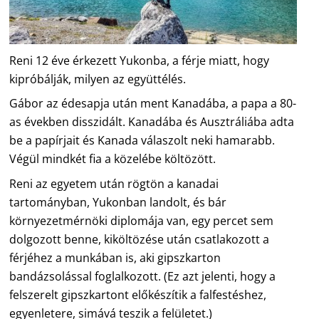
Reni 12 éve érkezett Yukonba, a férje miatt, hogy
kipróbálják, milyen az együttélés.
Gábor az édesapja után ment Kanadába, a papa a 80-
as években disszidált. Kanadába és Ausztráliába adta
be a papírjait és Kanada válaszolt neki hamarabb.
Végül mindkét fia a közelébe költözött.
Reni az egyetem után rögtön a kanadai
tartományban, Yukonban landolt, és bár
környezetmérnöki diplomája van, egy percet sem
dolgozott benne, kiköltözése után csatlakozott a
férjéhez a munkában is, aki gipszkarton
bandázsolással foglalkozott. (Ez azt jelenti, hogy a
felszerelt gipszkartont előkészítik a falfestéshez,
egyenletere, simává teszik a felületet.)