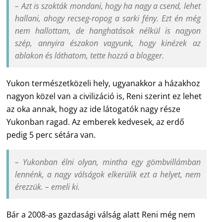
– Azt is szokták mondani, hogy ha nagy a csend, lehet
hallani, ahogy recseg-ropog a sarki fény. Ezt én még
nem hallottam, de hanghatások nélkül is nagyon
szép, annyira északon vagyunk, hogy kinézek az
ablakon és láthatom, tette hozzá a blogger.
Yukon természetközeli hely, ugyanakkor a házakhoz
nagyon közel van a civilizáció is, Reni szerint ez lehet
az oka annak, hogy az ide látogatók nagy része
Yukonban ragad.
Az emberek kedvesek, az erdő
pedig 5 perc sétára van.
– Yukonban élni olyan, mintha egy gömbvillámban
lennénk, a nagy válságok elkerülik ezt a helyet, nem
érezzük. – emeli ki.
Bár a 2008-as gazdasági válság alatt Reni még nem