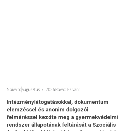
Nőiváltó
augusztus 7, 2026
Rovat:
Ez van!
Intézménylátogatásokkal, dokumentum
elemzéssel és anonim dolgozói
felméréssel kezdte meg a gyermekvédelmi
rendszer állapotának feltárását a Szociális