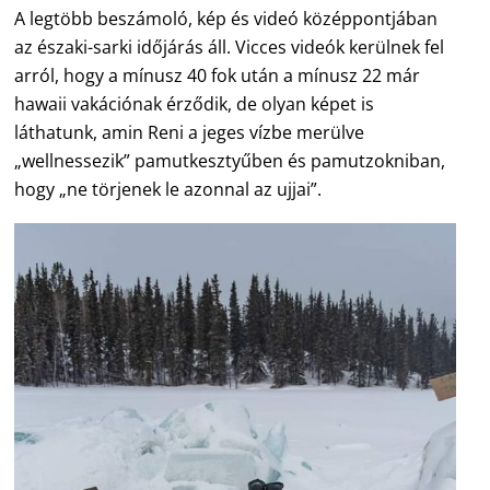
A legtöbb beszámoló, kép és videó középpontjában
az északi-sarki időjárás áll. Vicces videók kerülnek fel
arról, hogy a mínusz 40 fok után a mínusz 22 már
hawaii vakációnak érződik, de olyan képet is
láthatunk, amin Reni a jeges vízbe merülve
„wellnessezik” pamutkesztyűben és pamutzokniban,
hogy „ne törjenek le azonnal az ujjai”.