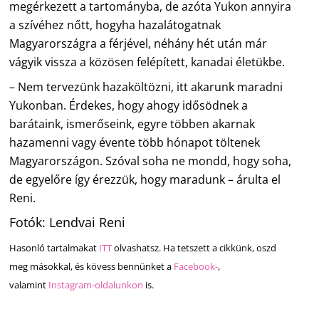
megérkezett a tartományba, de azóta Yukon annyira
a szívéhez nőtt, hogyha hazalátogatnak
Magyarországra a férjével, néhány hét után már
vágyik vissza a közösen felépített, kanadai életükbe.
– Nem tervezünk hazaköltözni, itt akarunk maradni
Yukonban. Érdekes, hogy ahogy idősödnek a
barátaink, ismerőseink, egyre többen akarnak
hazamenni vagy évente több hónapot töltenek
Magyarországon. Szóval soha ne mondd, hogy soha,
de egyelőre így érezzük, hogy maradunk – árulta el
Reni.
Fotók: Lendvai Reni
Hasonló tartalmakat
ITT
olvashatsz. Ha tetszett a cikkünk, oszd
meg másokkal, és kövess bennünket a
Facebook-
,
valamint
Instagram-oldalunkon
is.