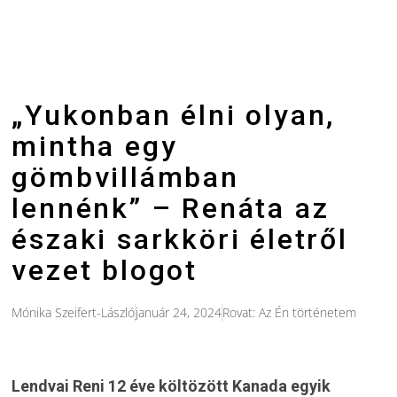
„Yukonban élni olyan,
mintha egy
gömbvillámban
lennénk” – Renáta az
északi sarkköri életről
vezet blogot
Mónika Szeifert-László
január 24, 2024
Rovat:
Az Én történetem
Lendvai Reni 12 éve költözött Kanada egyik