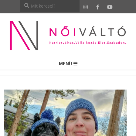
NŐI
MENÜ
VÁLTÓ