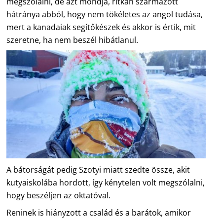
megszólalni, de azt mondja, ritkán származott
hátránya abból, hogy nem tökéletes az angol tudása,
mert a kanadaiak segítőkészek és akkor is értik, mit
szeretne, ha nem beszél hibátlanul.
A bátorságát pedig Szotyi miatt szedte össze, akit
kutyaiskolába hordott, így kénytelen volt megszólalni,
hogy beszéljen az oktatóval.
Reninek is hiányzott a család és a barátok, amikor