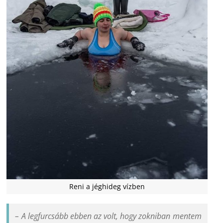
Reni a jéghideg vízben
– A legfurcsább ebben az volt, hogy zokniban mentem