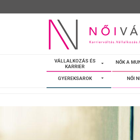
NŐI
VÁLLALKOZÁS ÉS
NŐK A MU
KARRIER
VÁLTÓ
GYEREKSAROK
NŐI 