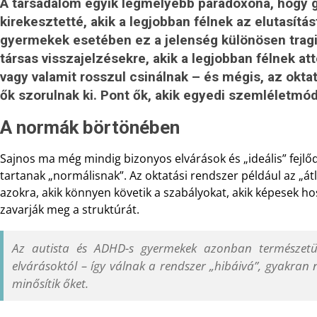
A társadalom egyik legmélyebb paradoxona, hogy 
kirekesztetté, akik a legjobban félnek az elutasítá
gyermekek esetében ez a jelenség különösen tragi
társas visszajelzésekre, akik a legjobban félnek at
vagy valamit rosszul csinálnak – és mégis, az okt
ők szorulnak ki. Pont ők, akik egyedi szemléletmód
A normák börtönében
Sajnos ma még mindig bizonyos elvárások és „ideális” fejl
tartanak „normálisnak”. Az oktatási rendszer például az „á
azokra, akik könnyen követik a szabályokat, akik képesek ho
zavarják meg a struktúrát.
Az autista és ADHD-s gyermekek azonban természetük
elvárásoktól – így válnak a rendszer „hibáivá”, gyakra
minősítik őket.