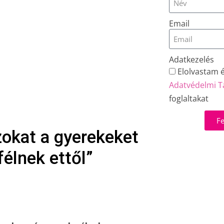
Email
Adatkezelés
Elolvastam 
Adatvédelmi T
foglaltakat
Fe
zokat a gyerekeket
félnek ettől”