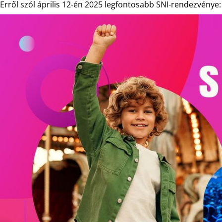
Erről szól április 12-én 2025 legfontosabb SNI-rendezvénye