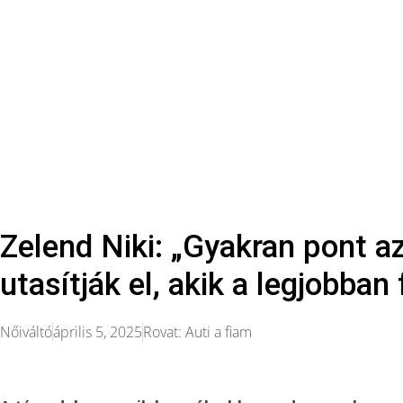
Zelend Niki: „Gyakran pont a
utasítják el, akik a legjobban 
Nőiváltó
április 5, 2025
Rovat:
Auti a fiam