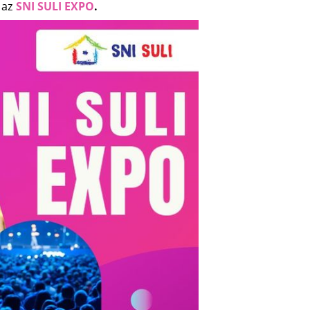
: az
SNI SULI EXPO
.