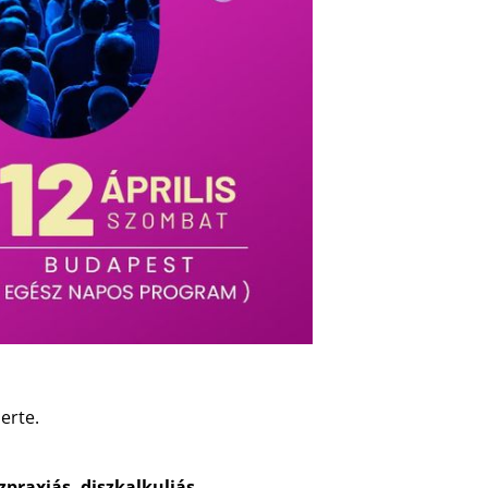
erte.
szpraxiás, diszkalkuliás…