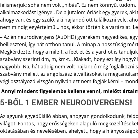
felismerjük: soha nem volt „hibás”. Ez nem könnyű, tudom. 
alkalmazkodást igényel. De a jutalom óriási: egy gyerek, aki
ahogy van, és egy szülő, aki hajlandó ott találkozni vele, aho
nem mindig egyértelmű… nos, ekkor történik a varázslat. L
– Az én neurodivergens (AuDHD) gyerekem negyedikes, egye
beilleszteni, így hát otthon tanul. A minap a hosszúság mér
Megkérdezte, hogy a mile-t, a feet-et és a yard-ot is tanulj
szabvány szerinti dm, m, km-t… Kiakadt, hogy ezt így hogy? 
nagyobb. Na, hát addig nem volt hajlandó még foglalkozni 
szabvány mellett az angolszász átváltásokat is megtanulta
végi osztályozó vizsgán nyilván ezt nem fogják kérni – mond
Annyi mindent figyelembe kellene venni, mielőtt ártal
5-BŐL 1 EMBER NEURODIVERGENS!
Az agyunk egyedülálló abban, ahogyan gondolkodunk, feldol
világot. Fontos, hogy erősségeken alapuló megközelítéseke
oktatásában és nevelésében, ahelyett, hogy a hiányosságok