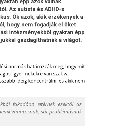
gyakran épp azok válnak
stól. Az autista és ADHD-s
kus. Ők azok, akik érzékenyek a
tól, hogy nem fogadják el őket
atási intézményekből gyakran épp
jukkal gazdagíthatnák a világot.
ődési normák határozzák meg, hogy mit
tlagos” gyermekekre van szabva:
sszabb ideig koncentrálni, és akik nem
ből fakadóan eltérnek ezektől az
n nemkívánatosnak, sőt problémásnak