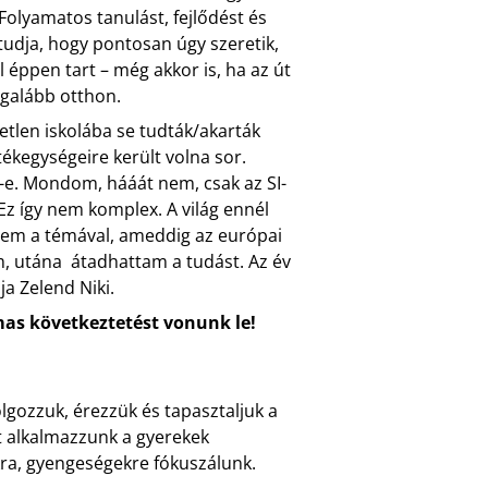
Folyamatos tanulást, fejlődést és
 tudja, hogy pontosan úgy szeretik,
l éppen tart – még akkor is, ha az út
egalább otthon.
tlen iskolába se tudták/akarták
tékegységeire került volna sor.
uk-e. Mondom, hááát nem, csak az SI-
Ez így nem komplex. A világ ennél
sem a témával, ameddig az európai
m, utána átadhattam a tudást. Az év
ja Zelend Niki.
mas következtetést vonunk le!
gozzuk, érezzük és tapasztaljuk a
t alkalmazzunk a gyerekek
ra, gyengeségekre fókuszálunk.