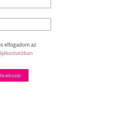
és elfogadom az
ájékoztatóban
liratkozás