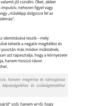
alamit jól csinálni. Őket, akiket
 impulzív, nehezen figyel vagy
ogy „másképp dolgozza fel az
oblémás”.
z identitásává teszik – mély
vé tehetik a negatív megítélést és
hogy pusztán más módon működnek,
an azt tapasztalja, hogy a környezete
olja, hanem hosszú távon
thet.
gezze, hanem megértse és támogassa
 képességeikhez és szükségleteikhez
áról” szól, hanem arról, hogy