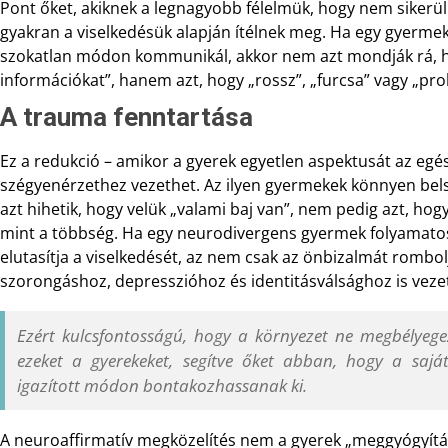
Pont őket, akiknek a legnagyobb félelmük, hogy nem sikerül v
gyakran a viselkedésük alapján ítélnek meg. Ha egy gyermek
szokatlan módon kommunikál, akkor nem azt mondják rá, h
információkat”, hanem azt, hogy „rossz”, „furcsa” vagy „pr
A trauma fenntartása
Ez a redukció – amikor a gyerek egyetlen aspektusát az egés
szégyenérzethez vezethet. Az ilyen gyermekek könnyen belső
azt hihetik, hogy velük „valami baj van”, nem pedig azt, 
mint a többség. Ha egy neurodivergens gyermek folyamatos
elutasítja a viselkedését, az nem csak az önbizalmát romb
szorongáshoz, depresszióhoz és identitásválsághoz is veze
Ezért kulcsfontosságú, hogy a környezet ne megbélye
ezeket a gyerekeket, segítve őket abban, hogy a saját
igazított módon bontakozhassanak ki.
A neuroaffirmatív megközelítés nem a gyerek „meggyógyítás