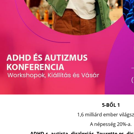
5-BŐL 1
1,6 milliárd ember világsz
A népesség 20%-a.
ADHD-s, autista, diszlexiás, Tourette-es, di