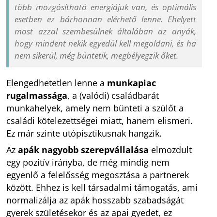
több mozgósítható energiájuk van, és optimális
esetben ez bárhonnan elérhető lenne. Ehelyett
most azzal szembesülnek általában az anyák,
hogy mindent nekik egyedül kell megoldani, és ha
nem sikerül, még büntetik, megbélyegzik őket.
Elengedhetetlen lenne a
munkapiac
rugalmassága
, a (valódi) családbarát
munkahelyek, amely nem bünteti a szülőt a
családi kötelezettségei miatt, hanem elismeri.
Ez már szinte utópisztikusnak hangzik.
Az
apák nagyobb szerepvállalása
elmozdult
egy pozitív irányba, de még mindig nem
egyenlő a felelősség megosztása a partnerek
között. Ehhez is kell társadalmi támogatás, ami
normalizálja az apák hosszabb szabadságát
gyerek születésekor és az apai gyedet, ez