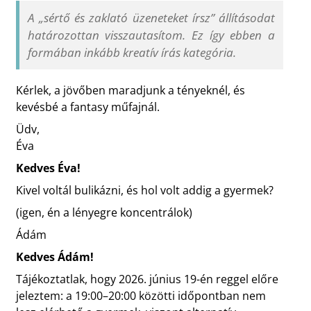
A „sértő és zaklató üzeneteket írsz” állításodat
határozottan visszautasítom. Ez így ebben a
formában inkább kreatív írás kategória.
Kérlek, a jövőben maradjunk a tényeknél, és
kevésbé a fantasy műfajnál.
Üdv,
Éva
Kedves Éva!
Kivel voltál bulikázni, és hol volt addig a gyermek?
(igen, én a lényegre koncentrálok)
Ádám
Kedves Ádám!
Tájékoztatlak, hogy 2026. június 19-én reggel előre
jeleztem: a 19:00–20:00 közötti időpontban nem