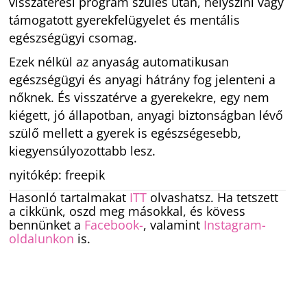
visszatérési program szülés után, helyszíni vagy
támogatott gyerekfelügyelet és mentális
egészségügyi csomag.
Ezek nélkül az anyaság automatikusan
egészségügyi és anyagi hátrány fog jelenteni a
nőknek. És visszatérve a gyerekekre, egy nem
kiégett, jó állapotban, anyagi biztonságban lévő
szülő mellett a gyerek is egészségesebb,
kiegyensúlyozottabb lesz.
nyitókép: freepik
Hasonló tartalmakat
ITT
olvashatsz. Ha tetszett
a cikkünk, oszd meg másokkal, és kövess
bennünket a
Facebook-
, valamint
Instagram-
oldalunkon
is.