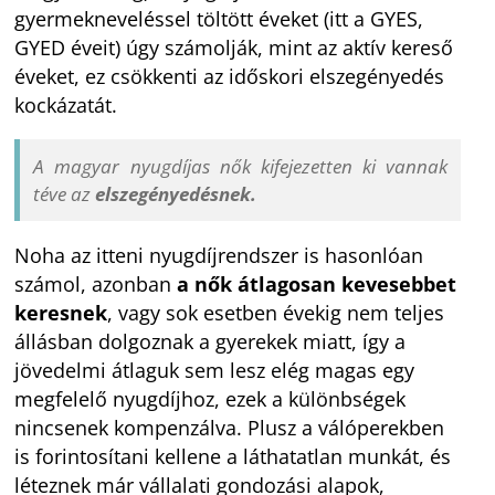
gyermekneveléssel töltött éveket (itt a GYES,
GYED éveit) úgy számolják, mint az aktív kereső
éveket, ez csökkenti az időskori elszegényedés
kockázatát.
A magyar nyugdíjas nők kifejezetten ki vannak
téve az
elszegényedésnek.
Noha az itteni nyugdíjrendszer is hasonlóan
számol, azonban
a nők átlagosan kevesebbet
keresnek
, vagy sok esetben évekig nem teljes
állásban dolgoznak a gyerekek miatt, így a
jövedelmi átlaguk sem lesz elég magas egy
megfelelő nyugdíjhoz, ezek a különbségek
nincsenek kompenzálva. Plusz a válóperekben
is forintosítani kellene a láthatatlan munkát, és
léteznek már vállalati gondozási alapok,