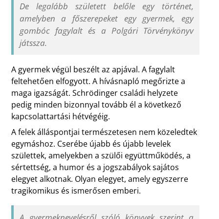
De legalább született belőle egy történet,
amelyben a főszerepeket egy gyermek, egy
gombóc fagylalt és a Polgári Törvénykönyv
játssza.
A gyermek végül beszélt az apjával. A fagylalt
feltehetően elfogyott. A hívásnapló megőrizte a
maga igazságát. Schrödinger családi helyzete
pedig minden bizonnyal tovább él a következő
kapcsolattartási hétvégéig.
A felek álláspontjai természetesen nem közeledtek
egymáshoz. Cserébe újabb és újabb levelek
születtek, amelyekben a szülői együttműködés, a
sértettség, a humor és a jogszabályok sajátos
elegyet alkotnak. Olyan elegyet, amely egyszerre
tragikomikus és ismerősen emberi.
A gyermeknevelésről szóló könyvek szerint a