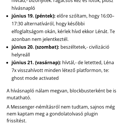
hívtad,- bizonyíték: ragacsos kéz és fotók, plusz
hívásnapló
június 19. (péntek):
előre szóltam, hogy 16:00–
17:30 alternatíváról, hogy későbbi
elfoglaltságom okán, kérlek hívd ekkor Lénát. Te
azonban nem jelentkeztél.
június 20. (szombat):
beszéltetek,- civilizáció
helyreáll
június 21. (vasárnap):
hívtál,- de letetted, Léna
7x visszahívott minden létező platformon, te:
ghost mode activated
A hívásnapló nálam megvan, blockbusterként be is
mutatható.
A Messenger-némításról nem tudtam, sajnos még
nem kaptam meg a gondolatolvasó plugin
frissítést.