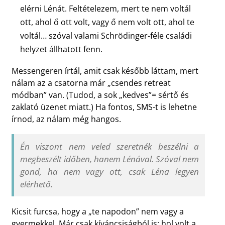
elérni Lénát. Feltételezem, mert te nem voltál
ott, ahol ő ott volt, vagy ő nem volt ott, ahol te
voltál… szóval valami Schrödinger-féle családi
helyzet állhatott fenn.
Messengeren írtál, amit csak később láttam, mert
nálam az a csatorna már „csendes retreat
módban” van. (Tudod, a sok „kedves”= sértő és
zaklató üzenet miatt.) Ha fontos, SMS-t is lehetne
írnod, az nálam még hangos.
Én viszont nem veled szeretnék beszélni a
megbeszélt időben, hanem Lénával. Szóval nem
gond, ha nem vagy ott, csak Léna legyen
elérhető.
Kicsit furcsa, hogy a „te napodon” nem vagy a
gyermekkel. Már csak kíváncsiságból is: hol volt a