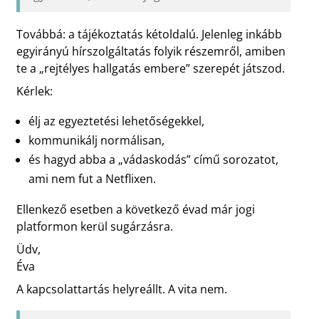
Továbbá: a tájékoztatás kétoldalú. Jelenleg inkább
egyirányú hírszolgáltatás folyik részemről, amiben
te a „rejtélyes hallgatás embere” szerepét játszod.
Kérlek:
élj az egyeztetési lehetőségekkel,
kommunikálj normálisan,
és hagyd abba a „vádaskodás” című sorozatot,
ami nem fut a Netflixen.
Ellenkező esetben a következő évad már jogi
platformon kerül sugárzásra.
Üdv,
Éva
A kapcsolattartás helyreállt. A vita nem.