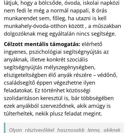
látjuk, hogy a bölcsőde, óvoda, iskolai napközi
nem fedi le még a normál nappali, 8 órás
munkarendet sem, főleg, ha utazni is kell
munkahely-óvoda-otthon között , a műszakban
dolgozóknak meg egyáltalán nincs segítsége.
Célzott mentális támogatás:
elérhető
ingyenes, pszichológiai segítségnyújtás az
anyáknak, illetve konkrét szociális
segítségnyújtás mélyszegénységben,
elszigeteltségben élő anyák részére – védőnő,
családsegítő éppen végezhetne ilyen
feladatokat. Ez történhet közösségi
szolidaritáson keresztül is, bár többségében
ezek anyákból szerveződnek, akik amúgy is
túlterheltek, nekik plusz feladat megint.
Olyan résztvevőkkel hasznosabb lenne, akiknek