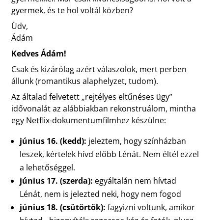
gyermek, és te hol voltál közben?
Üdv,
Ádám
Kedves Ádám!
Csak és kizárólag azért válaszolok, mert perben
állunk (romantikus alaphelyzet, tudom).
Az általad felvetett „rejtélyes eltűnéses ügy”
idővonalát az alábbiakban rekonstruálom, mintha
egy Netflix-dokumentumfilmhez készülne:
június 16. (kedd):
jeleztem, hogy színházban
leszek, kértelek hívd előbb Lénát. Nem éltél ezzel
a lehetőséggel.
június 17. (szerda):
egyáltalán nem hívtad
Lénát, nem is jelezted neki, hogy nem fogod
június 18. (csütörtök):
fagyizni voltunk, amikor