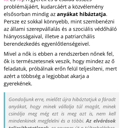
problémájáért, kudarcáért a közvélemény
elsősorban mindig az
anyákat hibáztatja
.
Persze ez sokkal könnyebb, mint szembenézni
az állami szerepvállalás és a szociális védőháló
hiányosságaival, illetve a patriarchális
berendezkedés egyenlőtlenségeivel.
Mivel a nők is ebben a rendszerben nőnek fel,
ők is természetesnek veszik, hogy mindez az ő
feladatuk, próbálnak erőn felül teljesíteni, mert
azért a többség a legjobbat akarja a
gyerekének.
Gondoljunk erre, mielőtt újra hibáztatjuk a fáradt
anyákat, hogy minek vállalja túl magát, minek
csinálja meg még ezt is meg azt is, nem kell
mindenkinek megfelelni és a többi.
Az elvárások
teljesíthetetlenek
, ez egyenes út a túlterheléshez,