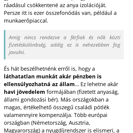
ráadásul csökkentené az anya izolációját.
Persze itt is ezer összefonódás van, például a
munkaerőpiaccal.
Amíg nincs rendezve a férfiak és nők közti
fizetéskülönbség, addig ez is nehezebben fog
javulni.
És hát beszélhetnénk erről is, hogy a
láthatatlan munkát akár pénzben is
ellensúlyozhatná az állam
… Ez lehetne akár
havi jövedelem
formájában (fizetett anyaság,
állami gondozási bér). Más országokban a
magas, értékelhető összegű családi pótlék
valamennyire kompenzálja. Több európai
országban (Németország, Ausztria,
Magyarország) a nyugdíjrendszer is elismeri, a