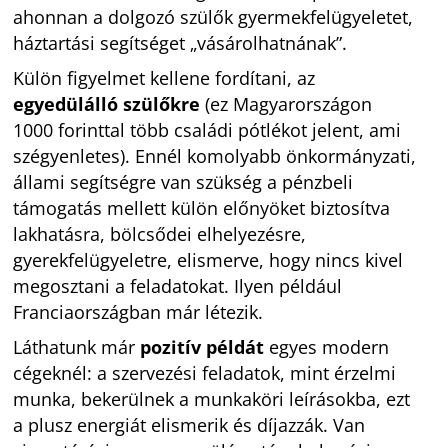
ahonnan a dolgozó szülők gyermekfelügyeletet,
háztartási segítséget „vásárolhatnának”.
Külön figyelmet kellene fordítani, az
egyedülálló szülőkre
(ez Magyarországon
1000 forinttal több családi pótlékot jelent, ami
szégyenletes). Ennél komolyabb önkormányzati,
állami segítségre van szükség a pénzbeli
támogatás mellett külön előnyöket biztosítva
lakhatásra, bölcsődei elhelyezésre,
gyerekfelügyeletre, elismerve, hogy nincs kivel
megosztani a feladatokat. Ilyen például
Franciaországban már létezik.
Láthatunk már
pozitív példát
egyes modern
cégeknél: a szervezési feladatok, mint érzelmi
munka, bekerülnek a munkaköri leírásokba, ezt
a plusz energiát elismerik és díjazzák. Van