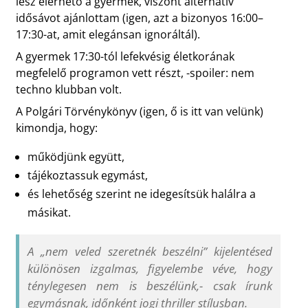
lesz elérhető a gyermek, viszont alternatív
idősávot ajánlottam (igen, azt a bizonyos 16:00–
17:30-at, amit elegánsan ignoráltál).
A gyermek 17:30-tól lefekvésig életkorának
megfelelő programon vett részt, -spoiler: nem
techno klubban volt.
A Polgári Törvénykönyv (igen, ő is itt van velünk)
kimondja, hogy:
működjünk együtt,
tájékoztassuk egymást,
és lehetőség szerint ne idegesítsük halálra a
másikat.
A „nem veled szeretnék beszélni” kijelentésed
különösen izgalmas, figyelembe véve, hogy
ténylegesen nem is beszélünk,- csak írunk
egymásnak, időnként jogi thriller stílusban.