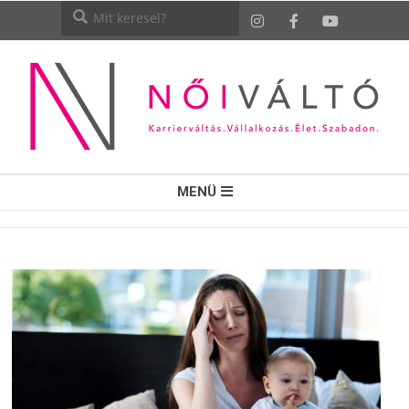
NŐI
MENÜ
VÁLTÓ