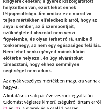
kisgyerek esetén) a gyerek kiszolgáltatott
helyzetben van, ezért lehet ennek
létjogosultsága. Ám amikor ez a narratíva
teljes mértékben elfeledkezik arról, hogy az
anya is ember, az ő szempontjait,
szükségleteit abszolút nem veszi
figyelembe, és olyan terhet ró rá, amibe ő
tönkremegy, az nem egy egészséges felállás.
Nem lehet senki igényeit mások kárán
előtérbe helyezni, és úgy elvárásokat
támasztani, hogy ehhez semmilyen
segítséget nem adunk.
Az anyák veszélyes mértékben magukra vannak
hagyva.
A kutatások csak pár éve vesznek egyáltalán
tudomást végletes kimerültségükről (írtam erről
itt
és
itt
). A gyerek és a család összes