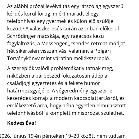
Az alábbi prózai levélváltás egy látszólag egyszerű
kérdés körül forog: miért maradt el egy
telefonhívás egy gyermek és külön élő szülője
között? A válaszkeresés során azonban előkerül
Schrödinger macskája, egy ragacsos kezű
fagylaltozás, a Messenger „csendes retreat módja”,
hét sikertelen visszahívás, valamint a Polgári
Törvénykönyv mint váratlan mellékszereplő.
A szereplők valódi problémákat vitatnak meg,
miközben a párbeszéd fokozatosan átlép a
családjogi egyeztetés és a fekete humor
határmezsgyéjére. A végeredmény egyszerre
keserédes korrajz a modern kapcsolattartásról, és
emlékeztető arra, hogy néha egyetlen elmulasztott
telefonhívásból is komplett minisorozat születhet.
Kedves Éva!
június 19-én pénteken 19–20 között nem tudtam