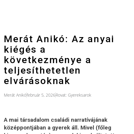
Merát Anikó: Az anyai
kiégés a
következménye a
teljesíthetetlen
elvárásoknak
Merát Anikó
február 5, 2026
Rovat:
Gyereksarok
A mai társadalom családi narratívájának
középpontjában a gyerek áll. Mivel (főleg