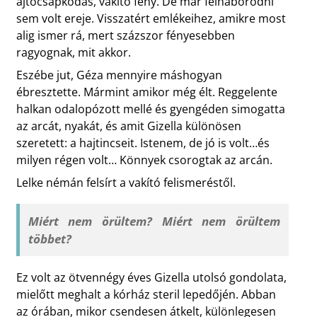
ajtócsapkodás, vakító fény. De már felháborodni
sem volt ereje. Visszatért emlékeihez, amikre most
alig ismer rá, mert százszor fényesebben
ragyognak, mit akkor.
Eszébe jut, Géza mennyire máshogyan
ébresztette. Mármint amikor még élt. Reggelente
halkan odalopózott mellé és gyengéden simogatta
az arcát, nyakát, és amit Gizella különösen
szeretett: a hajtincseit. Istenem, de jó is volt…és
milyen régen volt… Könnyek csorogtak az arcán.
Lelke némán felsírt a vakító felismeréstől.
Miért nem örültem? Miért nem örültem
többet?
Ez volt az ötvennégy éves Gizella utolsó gondolata,
mielőtt meghalt a kórház steril lepedőjén. Abban
az órában, mikor csendesen átkelt, különlegesen