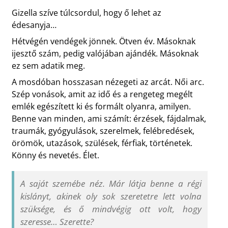
Gizella szíve túlcsordul, hogy ő lehet az
édesanyja…
Hétvégén vendégek jönnek. Ötven év. Másoknak
ijesztő szám, pedig valójában ajándék. Másoknak
ez sem adatik meg.
A mosdóban hosszasan nézegeti az arcát. Női arc.
Szép vonások, amit az idő és a rengeteg megélt
emlék egészített ki és formált olyanra, amilyen.
Benne van minden, ami számít: érzések, fájdalmak,
traumák, gyógyulások, szerelmek, felébredések,
örömök, utazások, szülések, férfiak, történetek.
Könny és nevetés. Élet.
A saját szemébe néz. Már látja benne a régi
kislányt, akinek oly sok szeretetre lett volna
szüksége, és ő mindvégig ott volt, hogy
szeresse… Szerette?