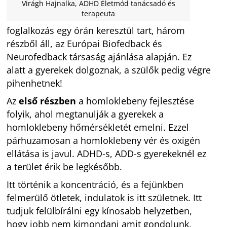
Virágh Hajnalka, ADHD Életmód tanácsadó és
terapeuta
foglalkozás egy órán keresztül tart, három
részből áll, az Európai Biofedback és
Neurofedback társaság ajánlása alapján. Ez
alatt a gyerekek dolgoznak, a szülők pedig végre
pihenhetnek!
Az
első részben
a homloklebeny fejlesztése
folyik, ahol megtanulják a gyerekek a
homloklebeny hőmérsékletét emelni. Ezzel
párhuzamosan a homloklebeny vér és oxigén
ellátása is javul. ADHD-s, ADD-s gyerekeknél ez
a terület érik be legkésőbb.
Itt történik a koncentráció, és a fejünkben
felmerülő ötletek, indulatok is itt születnek. Itt
tudjuk felülbírálni egy kínosabb helyzetben,
hogy jobb nem kimondani amit gondolunk,