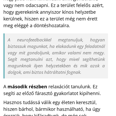
vagy nem odacsapni. Ez a terület felelős azért,
hogy gyerekeink annyiszor kínos helyzetbe
kerülnek, hiszen ez a terület még nem érett
meg eléggé a döntéshozatalra.
A neurofeedbackkel megtanuljuk, hogyan
biztassuk magunkat, ha elakadunk egy feladatnál
vagy mit gondoljunk, amikor valami nem megy.
Segít megtanulni azt, hogy mivel segíthetünk
magunknak ilyen helyzetekben és mik azok a
dolgok, ami biztos hátráltatni fognak.
A
második részben
relaxációt tanulunk. Ez
segíti az előző fárasztó gyakorlatot kipihenni.
Hasznos tudássá válik egy életen keresztül,
hiszen bárhol, bármikor használható, ha úgy
érezzük, hogy kifáradtunk, de még sok