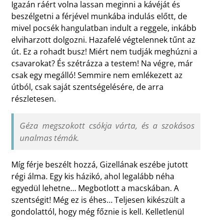
Igazán ráért volna lassan meginni a kávéját és
beszélgetni a férjével munkába indulás előtt, de
mivel pocsék hangulatban indult a reggele, inkább
elviharzott dolgozni. Hazafelé végtelennek tűnt az
út. Ez a rohadt busz! Miért nem tudják meghúzni a
csavarokat? És szétrázza a testem! Na végre, már
csak egy megálló! Semmire nem emlékezett az
útból, csak saját szentségelésére, de arra
részletesen.
Géza megszokott csókja várta, és a szokásos
unalmas témák.
Míg férje beszélt hozzá, Gizellának eszébe jutott
régi álma. Egy kis házikó, ahol legalább néha
egyedül lehetne… Megbotlott a macskában. A
szentségit! Még ez is éhes… Teljesen kikészült a
gondolattól, hogy még főznie is kell. Kelletlenül