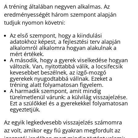
A tréning általában negyven alkalmas. Az
eredményességét három szempont alapján
tudjuk nyomon követni:
Az első szempont, hogy a kiindulási
adatokhoz képest, a fejlesztési terv alapján
alkalomról alkalomra hogyan alakulnak a
mért értékek.
A második, hogy a gyerek viselkedése hogyan
változik. Van, nyitottabbá válik, a locsifecsik
kevesebbet beszélnek, az izgő-mozgó
gyerekek nyugodtabbá vállnak. Ezeket a
tréning alatt folyamatosan figyelem.
A harmadik szempont, amit mindig
türelmetlenül várunk: a külvilág visszajelzése.
Ezt a szülőkkel és a gyerekekkel folyamatosan
egyeztetjük.
Az egyik legkedvesebb visszajelzés számomra
az volt, amikor egy fiú gyakran megfordult az