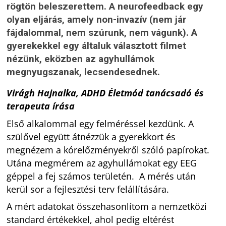
rögtön beleszerettem. A neurofeedback egy
olyan eljárás, amely non-invazív (nem jár
fájdalommal, nem szúrunk, nem vágunk). A
gyerekekkel egy általuk választott filmet
nézünk, eközben az agyhullámok
megnyugszanak, lecsendesednek.
Virágh Hajnalka, ADHD Életmód tanácsadó és
terapeuta írása
Első alkalommal egy felméréssel kezdünk. A
szülővel együtt átnézzük a gyerekkort és
megnézem a kórelőzményekről szóló papírokat.
Utána megmérem az agyhullámokat egy EEG
géppel a fej számos területén. A mérés után
kerül sor a fejlesztési terv felállítására.
A mért adatokat összehasonlítom a nemzetközi
standard értékekkel, ahol pedig eltérést