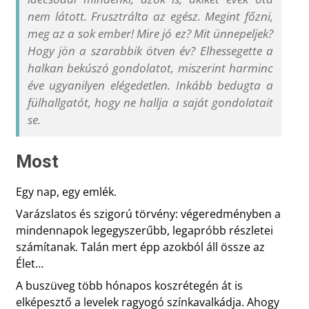
nem látott. Frusztrálta az egész. Megint főzni,
meg az a sok ember! Mire jó ez? Mit ünnepeljek?
Hogy jön a szarabbik ötven év? Elhessegette a
halkan bekúszó gondolatot, miszerint harminc
éve ugyanilyen elégedetlen. Inkább bedugta a
fülhallgatót, hogy ne hallja a saját gondolatait
se.
Most
Egy nap, egy emlék.
Varázslatos és szigorú törvény: végeredményben a
mindennapok legegyszerűbb, legapróbb részletei
számítanak. Talán mert épp azokból áll össze az
Élet…
A buszüveg több hónapos koszrétegén át is
elképesztő a levelek ragyogó színkavalkádja. Ahogy