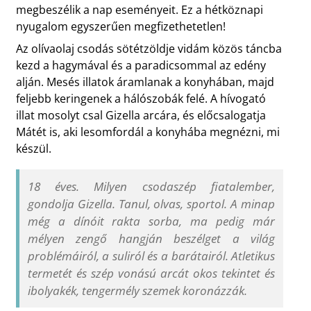
megbeszélik a nap eseményeit. Ez a hétköznapi
nyugalom egyszerűen megfizethetetlen!
Az olívaolaj csodás sötétzöldje vidám közös táncba
kezd a hagymával és a paradicsommal az edény
alján. Mesés illatok áramlanak a konyhában, majd
feljebb keringenek a hálószobák felé. A hívogató
illat mosolyt csal Gizella arcára, és előcsalogatja
Mátét is, aki lesomfordál a konyhába megnézni, mi
készül.
18 éves. Milyen csodaszép fiatalember,
gondolja Gizella. Tanul, olvas, sportol. A minap
még a dínóit rakta sorba, ma pedig már
mélyen zengő hangján beszélget a világ
problémáiról, a suliról és a barátairól. Atletikus
termetét és szép vonású arcát okos tekintet és
ibolyakék, tengermély szemek koronázzák.