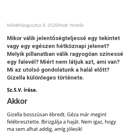
Nőiváltó
augusztus 8, 2026
Rovat:
Novella
Mikor válik jelentőségteljessé egy tekintet
vagy egy egészen hétköznapi jelenet?
Melyik pillanatban válik ragyogóan színessé
egy falevél? Miért nem látjuk azt, ami van?
Mi az utolsó gondolatunk a halál előtt?
Gizella különleges története.
Sz.S.V. írása.
Akkor
Gizella bosszúsan ébredt. Géza már megint
felébresztette. Birizgálja a haját. Nem igaz, hogy
ma sem alhat addig, amíg jólesik!