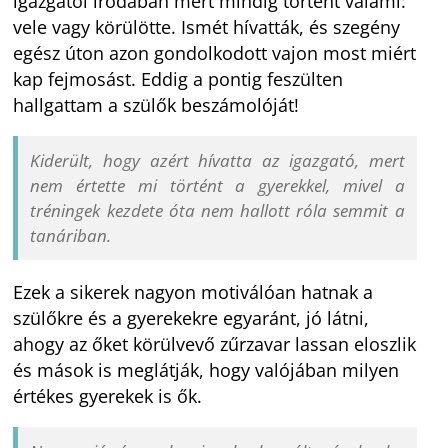
igazgatói irodában mert mindig történt valami:
vele vagy körülötte. Ismét hívatták, és szegény
egész úton azon gondolkodott vajon most miért
kap fejmosást. Eddig a pontig feszülten
hallgattam a szülők beszámolóját!
Kiderült, hogy azért hívatta az igazgató, mert
nem értette mi történt a gyerekkel, mivel a
tréningek kezdete óta nem hallott róla semmit a
tanáriban.
Ezek a sikerek nagyon motiválóan hatnak a
szülőkre és a gyerekekre egyaránt, jó látni,
ahogy az őket körülvevő zűrzavar lassan eloszlik
és mások is meglátják, hogy valójában milyen
értékes gyerekek is ők.