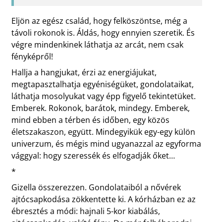
Eljön az egész család, hogy felköszöntse, még a
távoli rokonok is. Áldás, hogy ennyien szeretik. És
végre mindenkinek láthatja az arcát, nem csak
fényképről!
Hallja a hangjukat, érzi az energiájukat,
megtapasztalhatja egyéniségüket, gondolataikat,
láthatja mosolyukat vagy épp figyelő tekintetüket.
Emberek. Rokonok, barátok, mindegy. Emberek,
mind ebben a térben és időben, egy közös
életszakaszon, együtt. Mindegyikük egy-egy külön
univerzum, és mégis mind ugyanazzal az egyforma
vággyal: hogy szeressék és elfogadják őket…
*
Gizella összerezzen. Gondolataiból a nővérek
ajtócsapkodása zökkentette ki. A kórházban ez az
ébresztés a módi: hajnali 5-kor kiabálás,