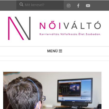
NŐI
MENÜ
VÁLTÓ