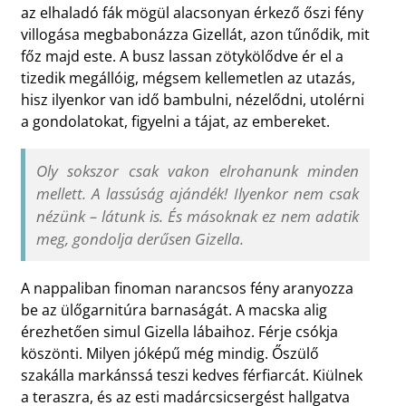
az elhaladó fák mögül alacsonyan érkező őszi fény
villogása megbabonázza Gizellát, azon tűnődik, mit
főz majd este. A busz lassan zötykölődve ér el a
tizedik megállóig, mégsem kellemetlen az utazás,
hisz ilyenkor van idő bambulni, nézelődni, utolérni
a gondolatokat, figyelni a tájat, az embereket.
Oly sokszor csak vakon elrohanunk minden
mellett. A lassúság ajándék! Ilyenkor nem csak
nézünk – látunk is. És másoknak ez nem adatik
meg, gondolja derűsen Gizella.
A nappaliban finoman narancsos fény aranyozza
be az ülőgarnitúra barnaságát. A macska alig
érezhetően simul Gizella lábaihoz. Férje csókja
köszönti. Milyen jóképű még mindig. Őszülő
szakálla markánssá teszi kedves férfiarcát. Kiülnek
a teraszra, és az esti madárcsicsergést hallgatva