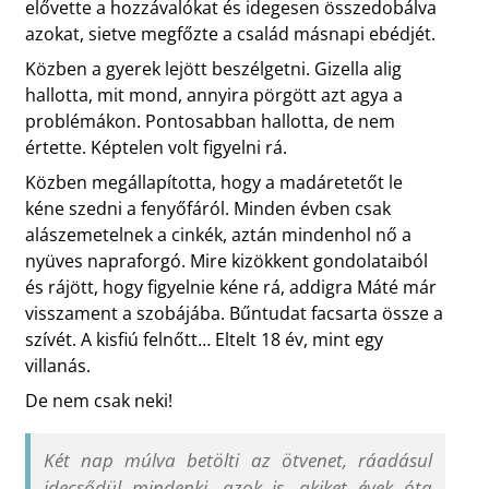
elővette a hozzávalókat és idegesen összedobálva
azokat, sietve megfőzte a család másnapi ebédjét.
Közben a gyerek lejött beszélgetni. Gizella alig
hallotta, mit mond, annyira pörgött azt agya a
problémákon. Pontosabban hallotta, de nem
értette. Képtelen volt figyelni rá.
Közben megállapította, hogy a madáretetőt le
kéne szedni a fenyőfáról. Minden évben csak
alászemetelnek a cinkék, aztán mindenhol nő a
nyüves napraforgó. Mire kizökkent gondolataiból
és rájött, hogy figyelnie kéne rá, addigra Máté már
visszament a szobájába. Bűntudat facsarta össze a
szívét. A kisfiú felnőtt… Eltelt 18 év, mint egy
villanás.
De nem csak neki!
Két nap múlva betölti az ötvenet, ráadásul
idecsődül mindenki, azok is, akiket évek óta