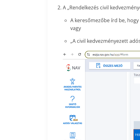
A „Rendelkezés civil kedvezmény
A keresőmezőbe írd be, hogy Nő
vagy
„A civil kedvezményezett ad