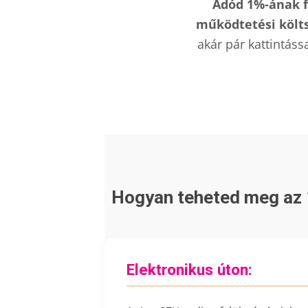
Adód 1%-ának fe
működtetési költs
akár pár kattintás
Hogyan teheted meg az 
Elektronikus úton: