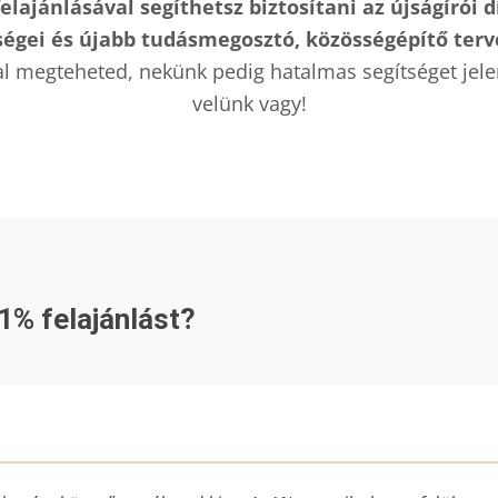
lajánlásával segíthetsz biztosítani az újságírói d
égei és újabb tudásmegosztó, közösségépítő terv
sal megteheted, nekünk pedig hatalmas segítséget jele
velünk vagy!
1% felajánlást?