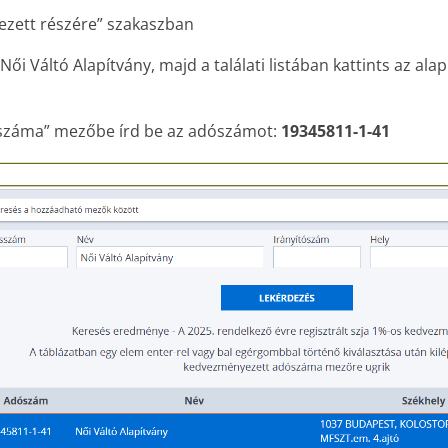
ezett részére” szakaszban
i Váltó Alapítvány, majd a találati listában kattints az ala
ószáma” mezőbe írd be az adószámot:
19345811-1-41