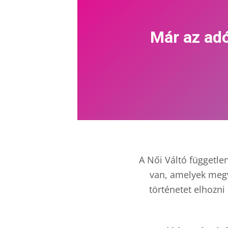
Már az adó
A Női Váltó függetle
van, amelyek megv
történetet elhozni