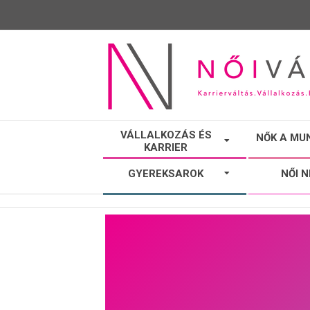
NŐI
VÁLLALKOZÁS ÉS
NŐK A MU
KARRIER
VÁLTÓ
GYEREKSAROK
NŐI 