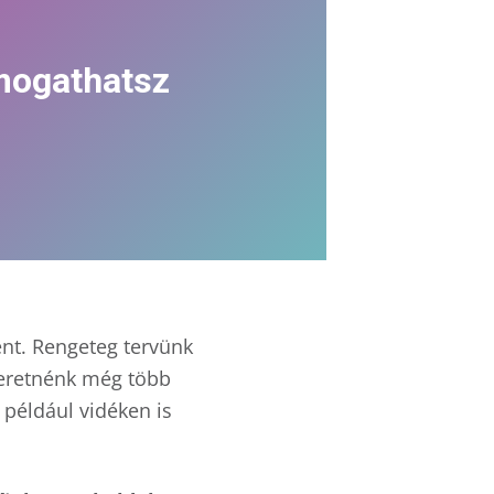
ámogathatsz
ent. Rengeteg tervünk
zeretnénk még több
 például vidéken is