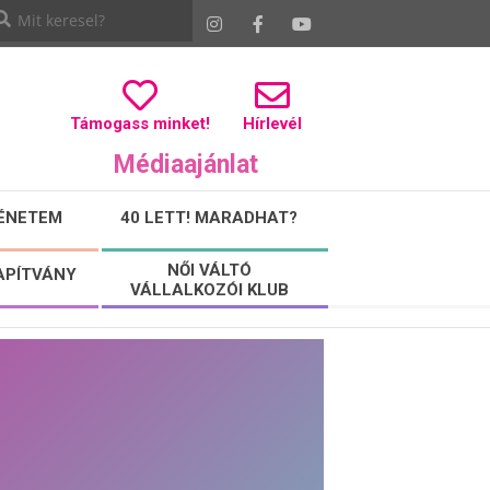
Támogass minket!
Hírlevél
Médiaajánlat
ÉNETEM
40 LETT! MARADHAT?
NŐI VÁLTÓ
APÍTVÁNY
VÁLLALKOZÓI KLUB