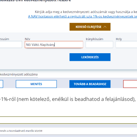
%-ról (nem kötelező, enélkül is beadhatod a felajánlásod), m