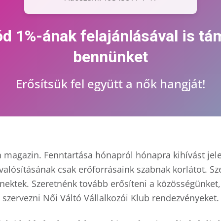
d 1%-ának felajánlásával is t
bennünket
Erősítsük fel együtt a nők hangját!
n magazin. Fenntartása hónapról hónapra kihívást jel
alósításának csak erőforrásaink szabnak korlátot. S
 nektek. Szeretnénk tovább erősíteni a közösségünket,
szervezni Női Váltó Vállalkozói Klub rendezvényeket.