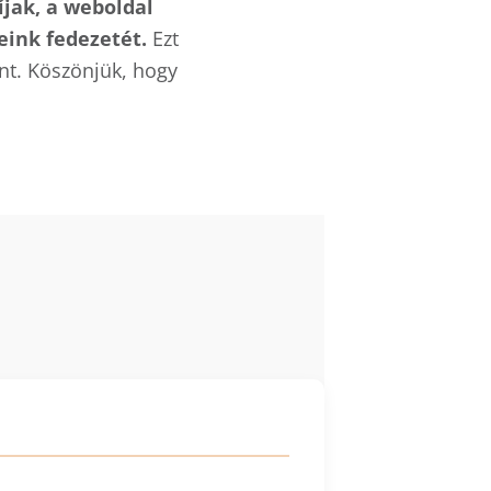
íjak, a weboldal
eink fedezetét.
Ezt
nt. Köszönjük, hogy