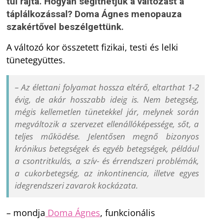
túl rajta. Hogyan segíthetjük a változást a
táplálkozással? Doma Ágnes menopauza
szakértővel beszélgettünk.
A változó kor összetett fizikai, testi és lelki
tünetegyüttes.
– Az élettani folyamat hossza eltérő, eltarthat 1-2
évig, de akár hosszabb ideig is.
Nem betegség,
mégis kellemetlen tünetekkel jár, melynek során
megváltozik a szervezet ellenállóképessége, sőt, a
teljes működése. Jelentősen megnő bizonyos
krónikus betegségek és egyéb betegségek, például
a csontritkulás, a szív- és érrendszeri problémák,
a cukorbetegség, az inkontinencia, illetve egyes
idegrendszeri zavarok kockázata.
– mondja
Doma Ágnes
, funkcionális