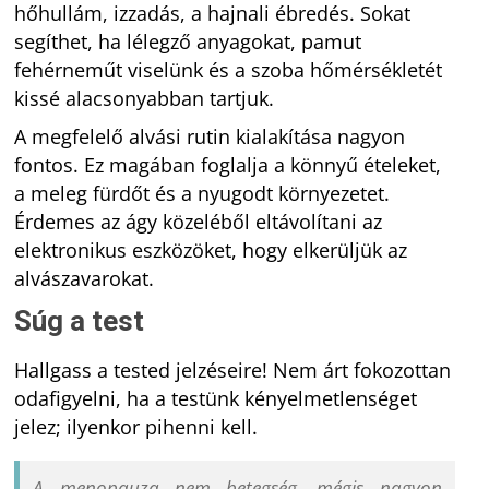
hőhullám, izzadás, a hajnali ébredés. Sokat
segíthet, ha lélegző anyagokat, pamut
fehérneműt viselünk és a szoba hőmérsékletét
kissé alacsonyabban tartjuk.
A megfelelő alvási rutin kialakítása nagyon
fontos. Ez magában foglalja a könnyű ételeket,
a meleg fürdőt és a nyugodt környezetet.
Érdemes az ágy közeléből eltávolítani az
elektronikus eszközöket, hogy elkerüljük az
alvászavarokat.
Súg a test
Hallgass a tested jelzéseire! Nem árt fokozottan
odafigyelni, ha a testünk kényelmetlenséget
jelez; ilyenkor pihenni kell.
A menopauza nem betegség, mégis nagyon