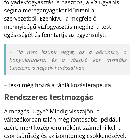
folyadékfogyasztás is hasznos, a víz ugyanis
segít a méreganyagokat kiüríteni a
szervezetből. Ezenkívül a megfelelő
mennyiségű vízfogyasztás megőrzi a test
egészségét és fenntartja az egyensúlyt.
– Ha nem iszunk eleget, az a bőrünkre, a
hangulatunkra, és a változó kor mentális
tüneteire is negatív hatással van
– teszi még hozzá a táplálkozásterapeuta.
Rendszeres testmozgás
A mozgás. Ugye? Mindig visszajön, a
változókorban talán még fontosabb, például
azért, mert középkorú nőként számolni kell a
csontsűrűség és az izomtömeg csökkenésével.