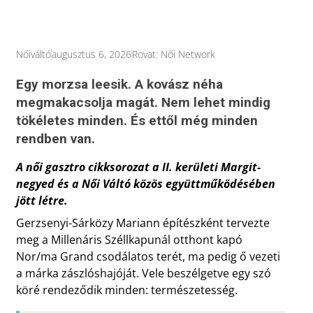
Nőiváltó
augusztus 6, 2026
Rovat:
Női Network
Egy morzsa leesik. A kovász néha
megmakacsolja magát. Nem lehet mindig
tökéletes minden. És ettől még minden
rendben van.
A női gasztro cikksorozat a II. kerületi Margit-
negyed és a Női Váltó közös együttműködésében
jött létre.
Gerzsenyi-Sárközy Mariann építészként tervezte
meg a Millenáris Széllkapunál otthont kapó
Nor/ma Grand csodálatos terét, ma pedig ő vezeti
a márka zászlóshajóját. Vele beszélgetve egy szó
köré rendeződik minden: természetesség.