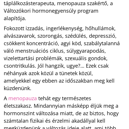
táplálkozásterapeuta, menopauza szakértő, a
Változókori hormonegyensúly program
alapítója.
Fokozott izzadás, ingerlékenység, hőhullámok,
alvászavarok, szorongás, szédülés, depresszió,
csökkent koncentráció, agyi köd, szabálytalanná
váló menstruációs ciklus, súlygyarapodás,
vizelettartási problémák, szexuális gondok,
csontritkulás. Jól hangzik, ugye?… Ezek csak
néhányak azok közül a tünetek közül,
amelyekkel egy ebben az időszakban meg kell
küzdenünk.
A
menopauza
tehát egy természetes
életszakasz. Mindannyian másképp éljük meg a
hormonszint változása miatt, de az biztos, hogy
számtalan fizikai és érzelmi akadállyal kell
megküzdenünk a változás ideje alatt, ami több