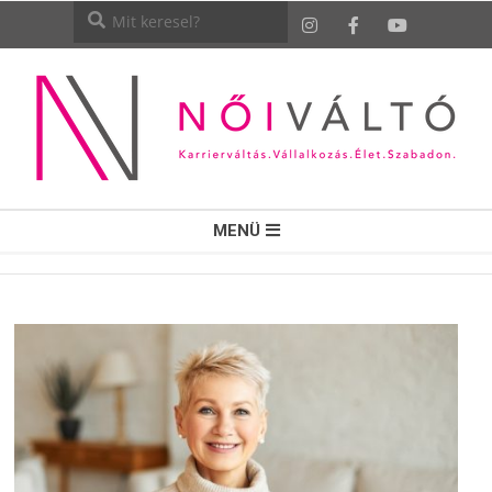
NŐI
MENÜ
VÁLTÓ