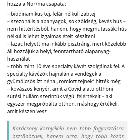
hozza a Nor/ma csapata:
– biodinamikus tej, felár nélküli zabtej
– szezonális alapanyagok, sok zöldség, kevés hús –
nem hittérítésből, hanem, hogy megmutassák: hús
nélkül is lehet izgalmas ételt készíteni
– lazac helyett ma inkább pisztráng, mert közelebb
áll hozzájuk a helyi, fenntartható alapanyag-
használat
– több mint 10 éve specialty kávét szolgálnak fel. A
specialty kávézók hajnalán a vendégek a
gyümölcsös ízt néha „romlott tejnek” hitték még
– kovászos kenyér, amit a Covid alatti otthoni
sütési hullám szerintük végül felértékelt – aki
egyszer megpróbálta otthon, máshogy értékeli,
amit készen vesz
Karácsony környékén nem több fogyasztásra
ösztönöznek, hanem arra, hogy több közös