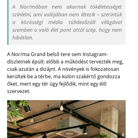
A Nor/mában nem akarnak tökéletességet
színlelni, ami valójában nem létezik – szerintük
a közösségi média túlidealizált világával
szemben a való élet pont attól szép, hogy nem
hibátlan.
A Nor/ma Grand belső tere sem Instagram-
díszletnek épült: előbb a működést tervezték meg,
csak azután a dizájnt. A növények is fokozatosan
kerültek be a térbe, ma külön szakértő gondozza
őket, mert egy tér úgy fejlődik, mint egy élő
szervezet.