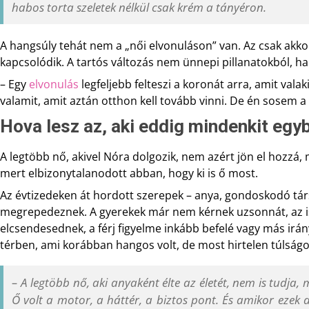
habos torta szeletek nélkül csak krém a tányéron.
A hangsúly tehát nem a „női elvonuláson” van. Az csak akk
kapcsolódik. A tartós változás nem ünnepi pillanatokból, h
– Egy
elvonulás
legfeljebb felteszi a koronát arra, amit valak
valamit, amit aztán otthon kell tovább vinni. De én sosem a
Hova lesz az, aki eddig mindenkit egy
A legtöbb nő, akivel Nóra dolgozik, nem azért jön el hozzá
mert elbizonytalanodott abban, hogy ki is ő most.
Az évtizedeken át hordott szerepek – anya, gondoskodó tár
megrepedeznek. A gyerekek már nem kérnek uzsonnát, az is
elcsendesednek, a férj figyelme inkább befelé vagy más irá
térben, ami korábban hangos volt, de most hirtelen túlságo
– A legtöbb nő, aki anyaként élte az életét, nem is tudja
Ő volt a motor, a háttér, a biztos pont. És amikor ezek a