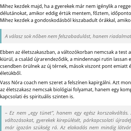
Mihez kezdek majd, ha a gyerekek már nem igénylik a regge
délutánokat, amikor eddig értük mentem, főztem, időponto
Mihez kezdek a gondoskodásból kiszabadult órákkal, amik
A válasz sok nőben nem felszabadulást, hanem riadalmat 
Ebben az életszakaszban, a változókorban nemcsak a test al
kiürül, a család újrarendeződik, a mindennapi rutin lassan e
csendben örülnek az új térnek, mások viszont pont emiatt ér
életükből.
Vass Nóra coach nem szeret a felszínen kapirgálni. Azt mo
az életszakasz nemcsak biológiai folyamat, hanem egy kompl
kapcsolati és spirituális szinten is.
– Ez nem „egy tünet”, hanem egy egész korszakváltás. 
változásokat, gyerekek kirepülését, párkapcsolati újradef
már igazán szükség rá. Az elakadás nem mindig látván