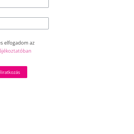
és elfogadom az
ájékoztatóban
liratkozás