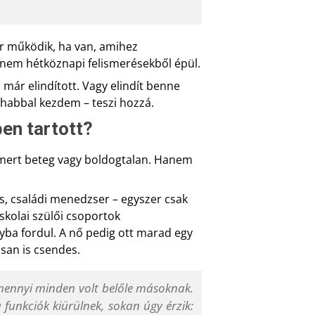
or működik, ha van, amihez
anem hétköznapi felismerésekből épül.
i már elindított. Vagy elindít benne
 habbal kezdem – teszi hozzá.
ben tartott?
, mert beteg vagy boldogtalan. Hanem
s, családi menedzser – egyszer csak
kolai szülői csoportok
nyba fordul. A nő pedig ott marad egy
san is csendes.
, mennyi minden volt belőle másoknak.
 funkciók kiürülnek, sokan úgy érzik: