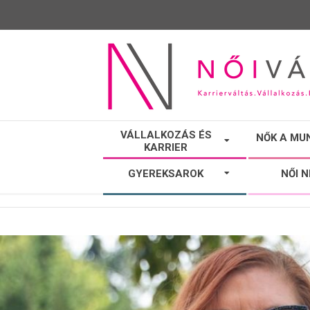
NŐI
VÁLLALKOZÁS ÉS
NŐK A MU
KARRIER
VÁLTÓ
GYEREKSAROK
NŐI 