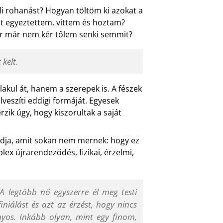
li rohanást? Hogyan töltöm ki azokat a
t egyeztettem, vittem és hoztam?
or már nem kér tőlem senki semmit?
kelt.
akul át, hanem a szerepek is. A fészek
lveszíti eddigi formáját. Egyesek
zik úgy, hogy kiszorultak a saját
ndja, amit sokan nem mernek: hogy ez
ex újrarendeződés, fizikai, érzelmi,
A legtöbb nő egyszerre él meg testi
iniálást és azt az érzést, hogy nincs
yos. Inkább olyan, mint egy finom,