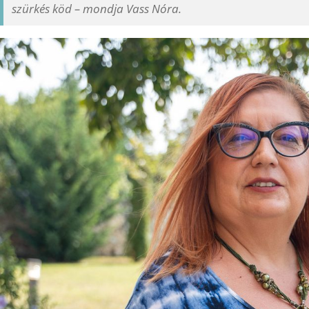
szürkés köd – mondja Vass Nóra.