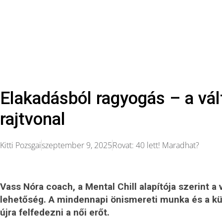
Elakadásból ragyogás – a vál
rajtvonal
Kitti Pozsgai
szeptember 9, 2025
Rovat:
40 lett! Maradhat?
Vass Nóra coach, a Mental Chill alapítója szerint 
lehetőség. A mindennapi önismereti munka és a kü
újra felfedezni a női erőt.