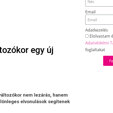
Email
Adatkezelés
Elolvastam 
Adatvédelmi T
tozókor egy új
foglaltakat
Fe
a változókor nem lezárás, hanem
lönleges elvonulások segítenek