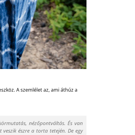
szköz. A szemlélet az, ami áthúz a
tükörmutatás, nézőpontváltás. És van
 veszik észre a torta tetején. De egy