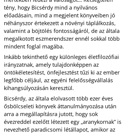
tény, hogy Bicsérdy mind a nyilvános
előadásain, mind a megjelent könyveiben jó
néhányszor értekezett a növényi táplálkozás,
valamint a böjtölés fontosságáról, de az általa
megalkotott eszmerendszer ennél sokkal több
mindent foglal magába.
Inkább tekinthető egy különleges életfilozófiai
irányzatnak, amely tulajdonképpen az
öntökéletesítést, önfejlesztést tűzi ki az ember
legfőbb céljául, az egyéni felelősségvállalás
kihangsúlyozásán keresztül.
Bicsérdy, az általa elolvasott több ezer éves
ősbölcseleti könyvek áttanulmányozása után
arra a megállapításra jutott, hogy sok
évezreddel ezelőtt létezett egy „aranykornak” is
nevezhető paradicsomi létállapot, amikor az