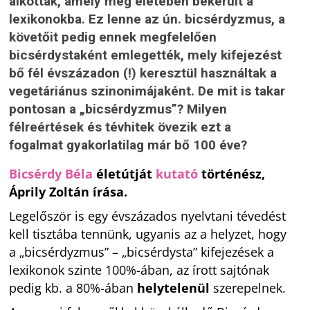
alkottak, amely még életében bekerült a
lexikonokba. Ez lenne az ún. bicsérdyzmus, a
követőit pedig ennek megfelelően
bicsérdystaként emlegették, mely kifejezést
bő fél évszázadon (!) keresztül használtak a
vegetáriánus szinonimájaként. De mit is takar
pontosan a „bicsérdyzmus”? Milyen
félreértések és tévhitek övezik ezt a
fogalmat gyakorlatilag már bő 100 éve?
Bicsérdy Béla
életútját
kutató
történész,
Áprily Zoltán írása.
Legelőször is egy évszázados nyelvtani tévedést
kell tisztába tennünk, ugyanis az a helyzet, hogy
a „bicsérdyzmus” – „bicsérdysta” kifejezések a
lexikonok szinte 100%-ában, az írott sajtónak
pedig kb. a 80%-ában
helytelenül
szerepelnek.