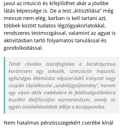
javul az intuíció és kifejlődhet akár a jövőbe
látás képessége is. De a test „kitisztítása” még
messze nem elég, karban is kell tartani azt,
többek között tudatos légzőgyakorlatokkal,
rendszeres testmozgással, valamint az agyat is
aktivitásban tartó folyamatos tanulással és
gondolkodással.
Tehát röviden összefoglalva a bicsérdyzmus
korántsem egy sokadik, szenzációt hajszoló,
egészséges életmódot népszerűsítő irányzat vagy
csupán táplálkozási „szabálygyűjtemény”, hanem
egy olyan aktív cselekvésre és felelősségvállalásra
buzdító életfilozófiai eszmerendszer, amely az
egyén öntökéletesítését állítja a középpontba.
Nem hatalmas pénzösszegekért cserébe kínál