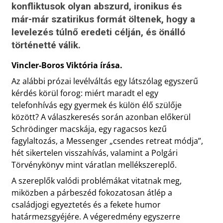
konfliktusok olyan abszurd, ironikus és
már-már szatirikus formát öltenek, hogy a
levelezés túlnő eredeti célján, és önálló
történetté válik.
Vincler-Boros Viktória írása.
Az alábbi prózai levélváltás egy látszólag egyszerű
kérdés körül forog: miért maradt el egy
telefonhívás egy gyermek és külön élő szülője
között? A válaszkeresés során azonban előkerül
Schrödinger macskája, egy ragacsos kezű
fagylaltozás, a Messenger „csendes retreat módja”,
hét sikertelen visszahívás, valamint a Polgári
Törvénykönyv mint váratlan mellékszereplő.
A szereplők valódi problémákat vitatnak meg,
miközben a párbeszéd fokozatosan átlép a
családjogi egyeztetés és a fekete humor
határmezsgyéjére. A végeredmény egyszerre