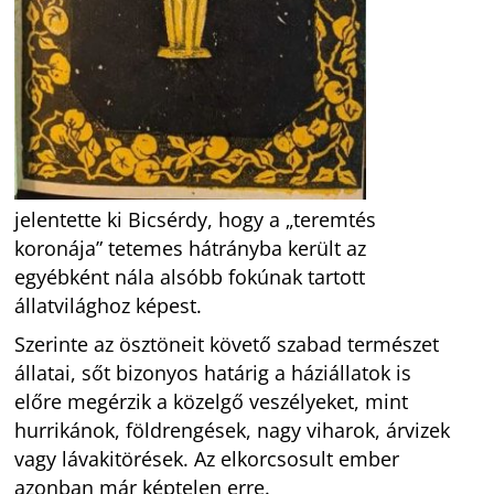
jelentette ki Bicsérdy, hogy a „teremtés
koronája” tetemes hátrányba került az
egyébként nála alsóbb fokúnak tartott
állatvilághoz képest.
Szerinte az ösztöneit követő szabad természet
állatai, sőt bizonyos határig a háziállatok is
előre megérzik a közelgő veszélyeket, mint
hurrikánok, földrengések, nagy viharok, árvizek
vagy lávakitörések. Az elkorcsosult ember
azonban már képtelen erre.