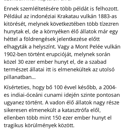
Ennek szemléltetésére több példát is felhozott.
Például az indonéziai Krakatau vulkán 1883-as
kitörését, melynek következtében több tízezren
hunytak el, de a környéken élő állatok már egy
héttel a földrengések jelentkezése előtt
elhagyták a helyszínt. Vagy a Mont Pelée vulkán
1902-ben történt erupcióját, melynek során
közel 30 ezer ember hunyt el, de a szabad
természet állatai itt is elmenekültek az utolsó
pillanatban…
Kísérteties, hogy bő 100 évvel később, a 2004-
es indiai-óceáni cunami idején szinte pontosan
ugyanez történt. A vadon élő állatok nagy része
sikeresen elmenekült a katasztrófa elől,
ellenben több mint 150 ezer ember hunyt el
tragikus körülmények között.