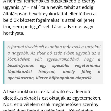
A nemesi felmenőkkel büszkélkedő Bicsérdy
ugyanis „y” – nal írta a nevét, tehát az eddig
általánosan bevett gyakorlattal ellentétben a
belőlük képzett fogalmakat is azzal kell(ene)
írni, nem pedig „i” -vel. Lásd: adyzmus vagy
horthysta.
A formai tévedésnél azonban már csak a tartalmi
a nagyobb. Az eltelt bő száz évben ugyanis az a
közhiedelem vált egyeduralkodóvá, hogy
a
bicsérdyzmus egy speciális vegetáriánus
táplálkozási irányzat, amely főleg a
nyerskoszton, illetve böjtnapokon alapszik.
A lexikonokban is ez található és a leendő
dietetikusoknak is ezt oktatják az egyetemeken.
Nos, ez a vélelem csak meglehetősen szerény
mértékben fedezi a valóságot… Kétségtelen