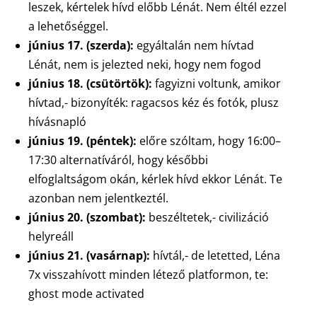
leszek, kértelek hívd előbb Lénát. Nem éltél ezzel
a lehetőséggel.
június 17. (szerda):
egyáltalán nem hívtad
Lénát, nem is jelezted neki, hogy nem fogod
június 18. (csütörtök):
fagyizni voltunk, amikor
hívtad,- bizonyíték: ragacsos kéz és fotók, plusz
hívásnapló
június 19. (péntek):
előre szóltam, hogy 16:00–
17:30 alternatíváról, hogy későbbi
elfoglaltságom okán, kérlek hívd ekkor Lénát. Te
azonban nem jelentkeztél.
június 20. (szombat):
beszéltetek,- civilizáció
helyreáll
június 21. (vasárnap):
hívtál,- de letetted, Léna
7x visszahívott minden létező platformon, te:
ghost mode activated