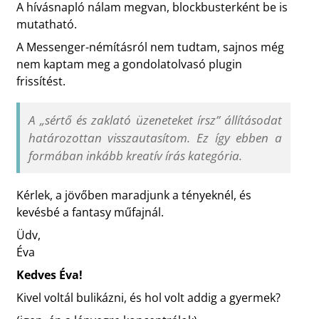
A hívásnapló nálam megvan, blockbusterként be is
mutatható.
A Messenger-némításról nem tudtam, sajnos még
nem kaptam meg a gondolatolvasó plugin
frissítést.
A „sértő és zaklató üzeneteket írsz” állításodat
határozottan visszautasítom. Ez így ebben a
formában inkább kreatív írás kategória.
Kérlek, a jövőben maradjunk a tényeknél, és
kevésbé a fantasy műfajnál.
Üdv,
Éva
Kedves Éva!
Kivel voltál bulikázni, és hol volt addig a gyermek?