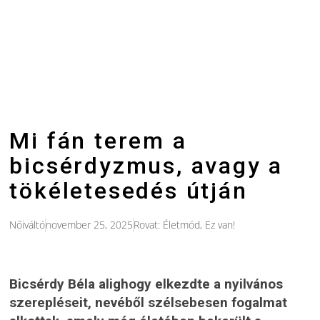
Mi fán terem a
bicsérdyzmus, avagy a
tökéletesedés útján
Nőiváltó
november 25, 2025
Rovat:
Életmód
,
Ez van!
Bicsérdy Béla alighogy elkezdte a nyilvános
szerepléseit, nevéből szélsebesen fogalmat