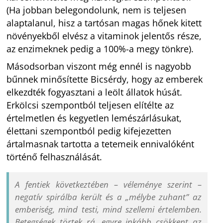
(Ha jobban belegondolunk, nem is teljesen
alaptalanul, hisz a tartósan magas hőnek kitett
növényekből elvész a vitaminok jelentős része,
az enzimeknek pedig a 100%-a megy tönkre).
Másodsorban viszont még ennél is nagyobb
bűnnek minősítette Bicsérdy, hogy az emberek
elkezdték fogyasztani a leölt állatok húsát.
Erkölcsi szempontból teljesen elítélte az
értelmetlen és kegyetlen lemészárlásukat,
élettani szempontból pedig kifejezetten
ártalmasnak tartotta a tetemeik ennivalóként
történő felhasználását.
A fentiek következtében – véleménye szerint –
negatív spirálba került és a „mélybe zuhant” az
emberiség, mind testi, mind szellemi értelemben.
Betegségek törtek rá, egyre inkább csökkent az