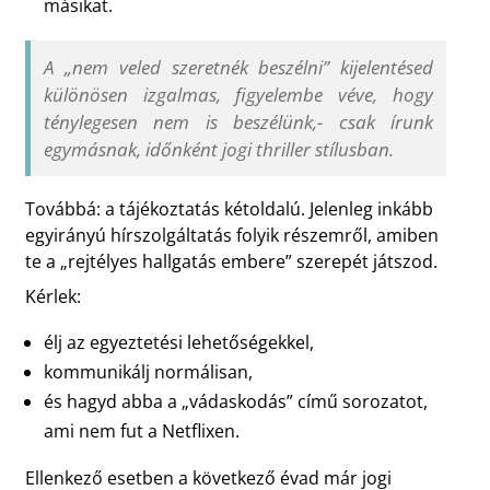
másikat.
A „nem veled szeretnék beszélni” kijelentésed
különösen izgalmas, figyelembe véve, hogy
ténylegesen nem is beszélünk,- csak írunk
egymásnak, időnként jogi thriller stílusban.
Továbbá: a tájékoztatás kétoldalú. Jelenleg inkább
egyirányú hírszolgáltatás folyik részemről, amiben
te a „rejtélyes hallgatás embere” szerepét játszod.
Kérlek:
élj az egyeztetési lehetőségekkel,
kommunikálj normálisan,
és hagyd abba a „vádaskodás” című sorozatot,
ami nem fut a Netflixen.
Ellenkező esetben a következő évad már jogi