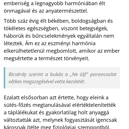
emberiség a legnagyobb harmóniában élt
önmagával és az anyatermészettel.
Több száz évig élt békében, boldogságban és
tökéletes egészségben, viszont betegségek,
háborúk és bűncselekmények egyáltalán nem
léteztek. Ám ez az eszményi harmónia
elkerülhetetlenül megbomlott, amikor az ember
megsértette a természet törvényeit.
Bicsérdy szerint a bukás a „Ne ölj!” parancsolat
vétkes megszegésével vette kezdetét.
Ezalatt elsősorban azt értette, hogy eleink a
sütés-főzés megtanulásával elértéktelenítették
a táplálékukat és gyakorlatilag holt anyaggá
változtatták azt, melynek fogyasztását igencsak
károsnak ítélte meg fiziológiai szempontból.