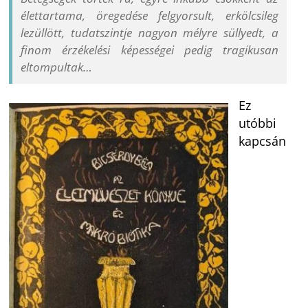
élettartama, öregedése felgyorsult, erkölcsileg
lezüllött, tudatszintje nagyon mélyre süllyedt, a
finom érzékelési képességei pedig tragikusan
eltompultak…
Ez
utóbbi
kapcsán