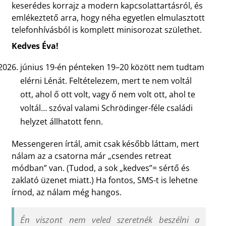
keserédes korrajz a modern kapcsolattartásról, és
emlékeztető arra, hogy néha egyetlen elmulasztott
telefonhívásból is komplett minisorozat születhet.
Kedves Éva!
június 19-én pénteken 19–20 között nem tudtam
elérni Lénát. Feltételezem, mert te nem voltál
ott, ahol ő ott volt, vagy ő nem volt ott, ahol te
voltál… szóval valami Schrödinger-féle családi
helyzet állhatott fenn.
Messengeren írtál, amit csak később láttam, mert
nálam az a csatorna már „csendes retreat
módban” van. (Tudod, a sok „kedves”= sértő és
zaklató üzenet miatt.) Ha fontos, SMS-t is lehetne
írnod, az nálam még hangos.
Én viszont nem veled szeretnék beszélni a