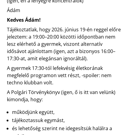
(igen, én a lényegre koncentrálok)
Ádám
Kedves Ádám!
Tájékoztatlak, hogy 2026. június 19-én reggel előre
jeleztem: a 19:00–20:00 közötti időpontban nem
lesz elérhető a gyermek, viszont alternatív
idősávot ajánlottam (igen, azt a bizonyos 16:00–
17:30-at, amit elegánsan ignoráltál).
A gyermek 17:30-tól lefekvésig életkorának
megfelelő programon vett részt, -spoiler: nem
techno klubban volt.
A Polgári Törvénykönyv (igen, ő is itt van velünk)
kimondja, hogy:
működjünk együtt,
tájékoztassuk egymást,
és lehetőség szerint ne idegesítsük halálra a