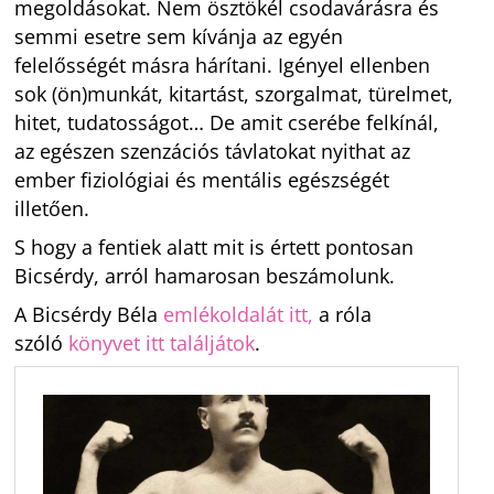
megoldásokat. Nem ösztökél csodavárásra és
semmi esetre sem kívánja az egyén
felelősségét másra hárítani. Igényel ellenben
sok (ön)munkát, kitartást, szorgalmat, türelmet,
hitet, tudatosságot… De amit cserébe felkínál,
az egészen szenzációs távlatokat nyithat az
ember fiziológiai és mentális egészségét
illetően.
S hogy a fentiek alatt mit is értett pontosan
Bicsérdy, arról hamarosan beszámolunk.
A Bicsérdy Béla
emlékoldalát itt,
a róla
szóló
könyvet itt találjátok
.