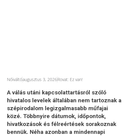
Nőiváltó
augusztus 3, 2026
Rovat:
Ez van!
A válás utáni kapcsolattartásról szóló
hivatalos levelek általában nem tartoznak a
szépirodalom legizgalmasabb műfajai
közé. Többnyire dátumok, időpontok,
hivatkozások és félreértések sorakoznak
bennük. Néha azonban a mindennapi