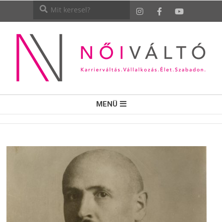
NŐI
MENÜ
VÁLTÓ