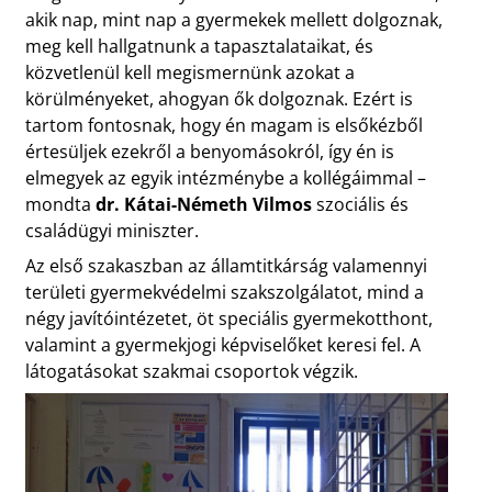
akik nap, mint nap a gyermekek mellett dolgoznak,
meg kell hallgatnunk a tapasztalataikat, és
közvetlenül kell megismernünk azokat a
körülményeket, ahogyan ők dolgoznak. Ezért is
tartom fontosnak, hogy én magam is elsőkézből
értesüljek ezekről a benyomásokról, így én is
elmegyek az egyik intézménybe a kollégáimmal –
mondta
dr. Kátai-Németh Vilmos
szociális és
családügyi miniszter.
Az első szakaszban az államtitkárság valamennyi
területi gyermekvédelmi szakszolgálatot, mind a
négy javítóintézetet, öt speciális gyermekotthont,
valamint a gyermekjogi képviselőket keresi fel. A
látogatásokat szakmai csoportok végzik.