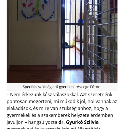
Speciális szükségletű gyerekek részlege Fóton.
– Nem érkezünk kész válaszokkal. Azt szeretnénk
pontosan megérteni, mi működik jól, hol vannak az
elakadások, és mire van szükség ahhoz, hogy a
gyermekek és a szakemberek helyzete érdemben
javuljon – hangsúlyozta
dr. Gyurkó Szilvia
gyermekjogi és gyermekvédelmi államtitkár.