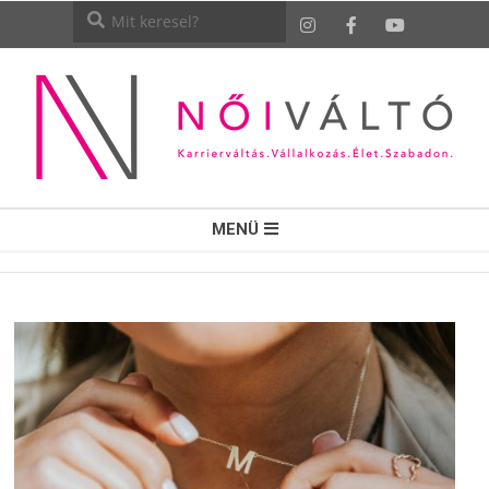
NŐI
MENÜ
VÁLTÓ