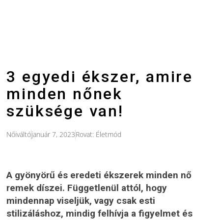
3 egyedi ékszer, amire
minden nőnek
szüksége van!
Nőiváltó
január 7, 2023
Rovat:
Életmód
A gyönyörű és eredeti ékszerek minden nő
remek díszei. Függetlenül attól, hogy
mindennap viseljük, vagy csak esti
stilizáláshoz, mindig felhívja a figyelmet és