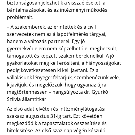
biztonságosan jelezhetik a visszaéléseket, a
bántalmazásokat és az intézményi működés
problémáit.
– A szakemberek, az érintettek és a civil
szervezetek nem az állapotfelmérés tárgyai,
hanem a változás partnerei. Egy jó
gyermekvédelem nem képzelhető el megbecsült,
támogatott és képzett szakemberek nélkül. A jó
gyakorlatokat meg kell erősíteni, a hiányosságokat
pedig következetesen ki kell javítani. Ez a
vállalásunk lényege: feltárjuk, szembenézünk vele,
kijavítjuk, és megelőzzük, hogy ugyanaz újra
megtörténhessen – hangsúlyozta dr. Gyurkó
Szilvia államtitkár.
Az első adatfelvételi és intézménylátogatási
szakasz augusztus 31-ig tart. Ezt követően
megkezdődik a tapasztalatok összesítése és
hitelesítése. Az első száz nap végén készülő