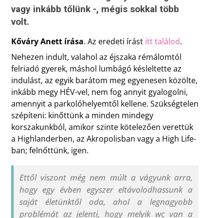
vagy inkább tőlünk -, mégis sokkal több
volt.
Kőváry Anett írása
. Az eredeti írást
itt találod
.
Nehezen indult, valahol az éjszaka rémálomtól
felriadó gyerek, máshol lumbágó késleltette az
indulást, az egyik barátom meg egyenesen közölte,
inkább megy HÉV-vel, nem fog annyit gyalogolni,
amennyit a parkolóhelyemtől kellene. Szükségtelen
szépíteni: kinőttünk a minden mindegy
korszakunkból, amikor szinte kötelezően verettük
a Highlanderben, az Akropolisban vagy a High Life-
ban; felnőttünk, igen.
Ettől viszont még nem múlt a vágyunk arra,
hogy egy évben egyszer eltávolodhassunk a
saját életünktől oda, ahol a legnagyobb
problémát az jelenti, hogy melyik wc van a