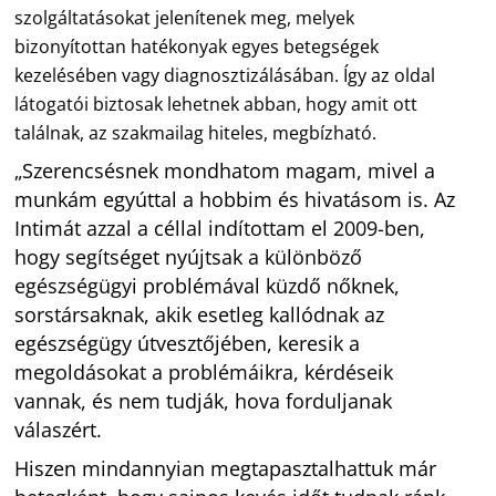
szolgáltatásokat jelenítenek meg, melyek
bizonyítottan hatékonyak egyes betegségek
kezelésében vagy diagnosztizálásában. Így az oldal
látogatói biztosak lehetnek abban, hogy amit ott
találnak, az szakmailag hiteles, megbízható.
„Szerencsésnek mondhatom magam, mivel a
munkám egyúttal a hobbim és hivatásom is. Az
Intimát azzal a céllal indítottam el 2009-ben,
hogy segítséget nyújtsak a különböző
egészségügyi problémával küzdő nőknek,
sorstársaknak, akik esetleg kallódnak az
egészségügy útvesztőjében, keresik a
megoldásokat a problémáikra, kérdéseik
vannak, és nem tudják, hova forduljanak
válaszért.
Hiszen mindannyian megtapasztalhattuk már