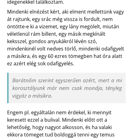
idegenekkel találkoztam.
Mindenki elnézést kért, aki elment mellettünk vagy
át rajtunk, egy srác még vissza is fordult, nem
öntötte-e ki a vizemet, egy lány megölelt, miután
véletlenül rám billent, egy másik megkínált
keksszel, gondos anyukákról lévén szó,
mindenkinél volt nedves törlő, mindenki odafigyelt
a másikra, és egy 60 ezres tömegben hat óra alatt
ez azért elég sok odafigyelés.
Barátnőm szerint egyszerűen azért, mert a mi
korosztályunk már nem csak mondja, tényleg
vigyáz a másikra.
Engem pl. egyáltalán nem érdekel, ki mennyit
keresett ezzel a bulival. Mindenki előtt ott a
lehetőség, hogy nagyot alkosson, és ha valaki
ekkora tömeget tud boldoggá tenni egy temus