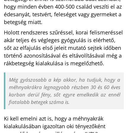
hogy minden évben 400-500 család veszíti el az
édesanyát, testvért, feleséget vagy gyermeket a
betegség miatt.
Holott rendszeres szűréssel, korai felismeréssel
akár teljes és végleges gyógyulás is elérhető,
sőt az elfajulás első jeleit mutató sejtek időben
történő azonosításával és eltávolításával még a
rákbetegség kialakulása is megelőzhető.
Még gyászosabb a kép akkor, ha tudjuk, hogy a
méhnyakrákra legnagyobb részben 30 és 60 éves
korban derül fény, sőt egyre emelkedik az ennél
fiatalabb betegek száma is.
Ki kell emelni azt is, hogy a méhnyakrák
kialakulásában igazoltan oki tényezőként