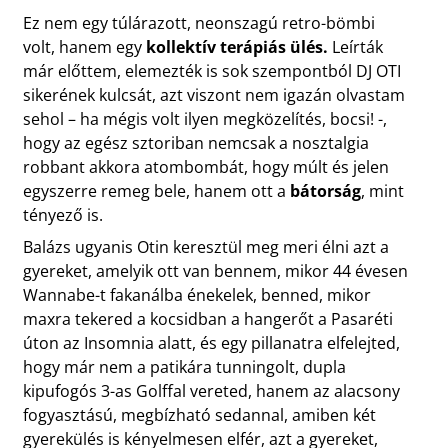
Ez nem egy túlárazott, neonszagú retro-bömbi
volt, hanem egy
kollektív terápiás ülés.
Leírták
már előttem, elemezték is sok szempontból DJ OTI
sikerének kulcsát, azt viszont nem igazán olvastam
sehol – ha mégis volt ilyen megközelítés, bocsi! -,
hogy az egész sztoriban nemcsak a nosztalgia
robbant akkora atombombát, hogy múlt és jelen
egyszerre remeg bele, hanem ott a
bátorság
, mint
tényező is.
Balázs ugyanis Otin keresztül meg meri élni azt a
gyereket, amelyik ott van bennem, mikor 44 évesen
Wannabe-t fakanálba énekelek, benned, mikor
maxra tekered a kocsidban a hangerőt a Pasaréti
úton az Insomnia alatt, és egy pillanatra elfelejted,
hogy már nem a patikára tunningolt, dupla
kipufogós 3-as Golffal vereted, hanem az alacsony
fogyasztású, megbízható sedannal, amiben két
gyerekülés is kényelmesen elfér, azt a gyereket,