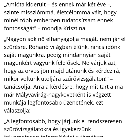
„Amióta kiderült – és ennek már két éve –,
szinte missziómmá, életcélommá vált, hogy
minél több emberben tudatosítsam ennek
fontosságát” – mondja Krisztina.
„Nagyon sok nő elhanyagolja magát, nem jár el
szűrésre. Rohanó világban élünk, nincs időnk
saját magunkra, pedig mindannyian saját
magunkért vagyunk felelősek. Ne várjuk azt,
hogy az orvos jön majd utánunk és kérdez rá,
mikor voltunk utoljára szűrővizsgálaton!” –
tanácsolja. Arra a kérdésre, hogy mit tart a ma
már Mályvavirág-nagykövetként is végzett
munkája legfontosabb üzenetének, ezt
válaszolja:
„A legfontosabb, hogy járjunk el rendszeresen
szűrővizsgálatokra és igyekezzünk
folyamatosan informálódni a témában.