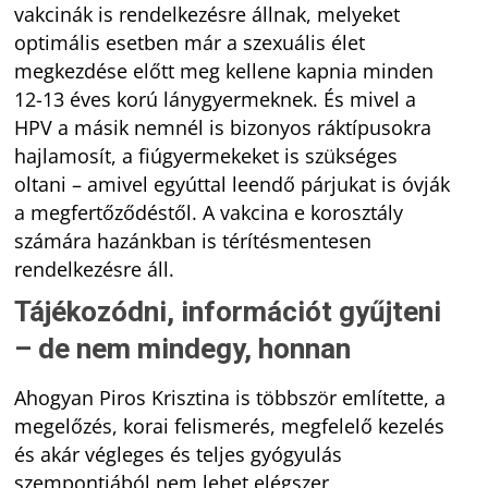
vakcinák is rendelkezésre állnak, melyeket
optimális esetben már a szexuális élet
megkezdése előtt meg kellene kapnia minden
12-13 éves korú lánygyermeknek. És mivel a
HPV a másik nemnél is bizonyos ráktípusokra
hajlamosít, a fiúgyermekeket is szükséges
oltani – amivel egyúttal leendő párjukat is óvják
a megfertőződéstől. A vakcina e korosztály
számára hazánkban is térítésmentesen
rendelkezésre áll.
Tájékozódni, információt gyűjteni
– de nem mindegy, honnan
Ahogyan Piros Krisztina is többször említette, a
megelőzés, korai felismerés, megfelelő kezelés
és akár végleges és teljes gyógyulás
szempontjából nem lehet elégszer