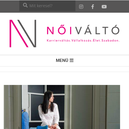
NŐI
MENÜ
VÁLTÓ