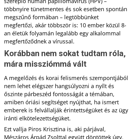
szereplő humán papillómavírus (HPV) –
többnyire tünetmentes és sok esetben spontán
megszűnő formában – legtöbbünket
megfertőzi, akár többször is: 10 ember közül 8-
an életük folyamán legalább egy alkalommal
megfertőződnek a vírussal.
Korábban nem sokat tudtam róla,
mára missziómmá vált
A megelőzés és korai felismerés szempontjából
nem lehet elégszer hangsúlyozni a nyílt és
őszinte párbeszéd fontosságát a témában,
amiben óriási segítséget nyújthat, ha ismert
emberek is felvállalják érintettségüket és az ügy
iránti elkötelezettségüket.
Ezt vallja Piros Krisztina is, aki párjával,
Mészáros Árpád Zsolttal együtt döntöttek úgy,