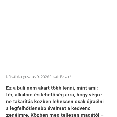
Nőiváltó
augusztus 9, 2026
Rovat:
Ez van!
Ez a buli nem akart több lenni, mint ami:
tér, alkalom és lehetőség arra, hogy végre
ne takarítás közben lehessen csak újraélni
a legfelhőtlenebb éveimet a kedvenc
zenéimre. Közben meg teljesen magától –