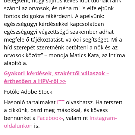
betegként, hogy sajnos kevés időt tudnak ránk
szánni az orvosok, és néha mi is elfelejtünk
fontos dolgokra rákérdezni. Alapelvünk:
egészségügyi kérdésekkel kapcsolatban
egészségügyi végzettségű szakember adhat
megfelelő tájékoztatást, valódi segítséget. Mi a
híd szerepét szeretnénk betölteni a nők és az
orvosok között” – mondja Matics Kata, az Intima
alapítója.
Gyakori kérdések, szakértői válaszok –
érthetően a HPV-ről >>
Fotók: Adobe Stock
Hasonló tartalmakat
ITT
olvashatsz. Ha tetszett
a cikkünk, oszd meg másokkal, és kövess
bennünket a
Facebook-
, valamint
Instagram-
oldalunkon
is.