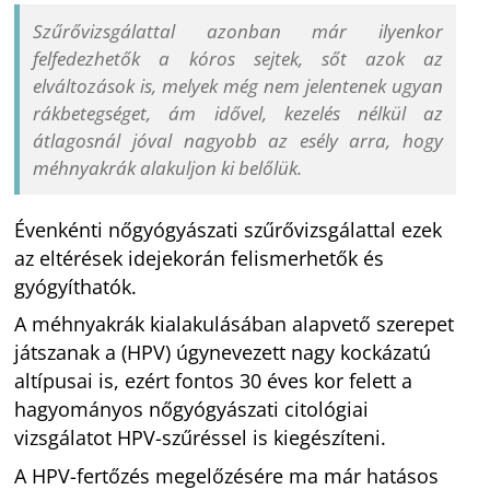
Szűrővizsgálattal azonban már ilyenkor
felfedezhetők a kóros sejtek, sőt azok az
elváltozások is, melyek még nem jelentenek ugyan
rákbetegséget, ám idővel, kezelés nélkül az
átlagosnál jóval nagyobb az esély arra, hogy
méhnyakrák alakuljon ki belőlük.
Évenkénti nőgyógyászati szűrővizsgálattal ezek
az eltérések idejekorán felismerhetők és
gyógyíthatók.
A méhnyakrák kialakulásában alapvető szerepet
játszanak a (HPV) úgynevezett nagy kockázatú
altípusai is, ezért fontos 30 éves kor felett a
hagyományos nőgyógyászati citológiai
vizsgálatot HPV-szűréssel is kiegészíteni.
A HPV-fertőzés megelőzésére ma már hatásos