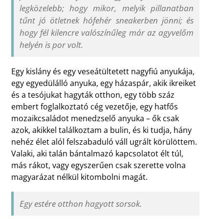
legközelebb; hogy mikor, melyik pillanatban
tűnt jó ötletnek hófehér sneakerben jönni; és
hogy fél kilencre valószínűleg már az agyvelőm
helyén is por volt.
Egy kislány és egy veseátültetett nagyfiú anyukája,
egy egyedülálló anyuka, egy házaspár, akik ikreiket
és a tesójukat hagyták otthon, egy több száz
embert foglalkoztató cég vezetője, egy hatfős
mozaikcsaládot menedzselő anyuka – ők csak
azok, akikkel találkoztam a bulin, és ki tudja, hány
nehéz élet alól felszabaduló váll ugrált körülöttem.
Valaki, aki talán bántalmazó kapcsolatot élt túl,
más rákot, vagy egyszerűen csak szerette volna
magyarázat nélkül kitombolni magát.
Egy estére otthon hagyott sorsok.