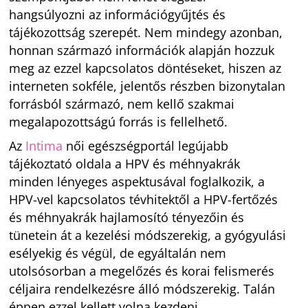
hangsúlyozni az információgyűjtés és
tájékozottság szerepét. Nem mindegy azonban,
honnan származó információk alapján hozzuk
meg az ezzel kapcsolatos döntéseket, hiszen az
interneten sokféle, jelentős részben bizonytalan
forrásból származó, nem kellő szakmai
megalapozottságú forrás is fellelhető.
Az
Intima
női egészségportál legújabb
tájékoztató oldala a HPV és méhnyakrák
minden lényeges aspektusával foglalkozik, a
HPV-vel kapcsolatos tévhitektől a HPV-fertőzés
és méhnyakrák hajlamosító tényezőin és
tünetein át a kezelési módszerekig, a gyógyulási
esélyekig és végül, de egyáltalán nem
utolsósorban a megelőzés és korai felismerés
céljaira rendelkezésre álló módszerekig. Talán
éppen ezzel kellett volna kezdeni.