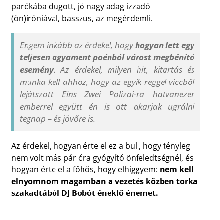
parókába dugott, jó nagy adag izzadó
(ön)iróniával, basszus, az megérdemli.
Engem inkább az érdekel, hogy
hogyan lett egy
teljesen agyament poénból várost megbénító
esemény
. Az érdekel, milyen hit, kitartás és
munka kell ahhoz, hogy az egyik reggel viccből
lejátszott Eins Zwei Polizai-ra hatvanezer
emberrel együtt én is ott akarjak ugrálni
tegnap – és jövőre is.
Az érdekel, hogyan érte el ez a buli, hogy tényleg
nem volt más pár óra gyógyító önfeledtségnél, és
hogyan érte el a főhős, hogy elhiggyem:
nem kell
elnyomnom magamban a vezetés közben torka
szakadtából DJ Bobót éneklő énemet.