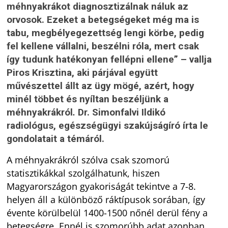
méhnyakrákot diagnosztizálnak náluk az
orvosok. Ezeket a betegségeket még ma is
tabu, megbélyegezettség lengi körbe, pedig
fel kellene vállalni, beszélni róla, mert csak
így tudunk hatékonyan fellépni ellene” – vallja
Piros Krisztina, aki párjával együtt
művészettel állt az ügy mögé, azért, hogy
minél többet és nyíltan beszéljünk a
méhnyakrákról
.
Dr. Simonfalvi Ildikó
radiológus, egészségügyi szakújságíró írta le
gondolatait a témáról.
A méhnyakrákról szólva csak szomorú
statisztikákkal szolgálhatunk, hiszen
Magyarországon gyakoriságát tekintve a 7-8.
helyen áll a különböző ráktípusok sorában, így
évente körülbelül 1400-1500 nőnél derül fény a
betegségre. Ennél is szomorúbb adat azonban,