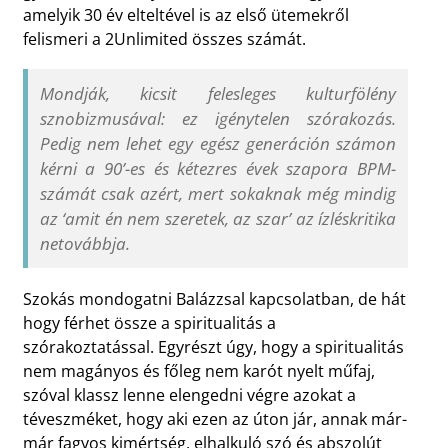
amelyik 30 év elteltével is az első ütemekről
felismeri a 2Unlimited összes számát.
Mondják, kicsit felesleges kulturfölény
sznobizmusával: ez igénytelen szórakozás.
Pedig nem lehet egy egész generáción számon
kérni a 90’-es és kétezres évek szapora BPM-
számát csak azért, mert sokaknak még mindig
az ‘amit én nem szeretek, az szar’ az ízléskritika
netovábbja.
Szokás mondogatni Balázzsal kapcsolatban, de hát
hogy férhet össze a spiritualitás a
szórakoztatással. Egyrészt úgy, hogy a spiritualitás
nem magányos és főleg nem karót nyelt műfaj,
szóval klassz lenne elengedni végre azokat a
téveszméket, hogy aki ezen az úton jár, annak már-
már fagyos kimértség, elhalkuló szó és abszolút