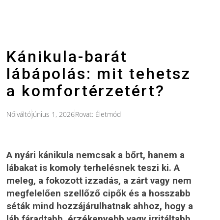
Kánikula-barát
lábápolás: mit tehetsz
a komfortérzetért?
Nőiváltó
június 1, 2026
Rovat:
Életmód
A nyári kánikula nemcsak a bőrt, hanem a
lábakat is komoly terhelésnek teszi ki. A
meleg, a fokozott izzadás, a zárt vagy nem
megfelelően szellőző cipők és a hosszabb
séták mind hozzájárulhatnak ahhoz, hogy a
láb fáradtabb, érzékenyebb vagy irritáltabb