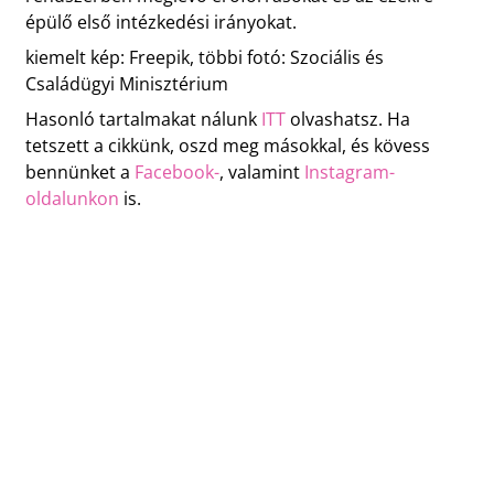
épülő első intézkedési irányokat.
kiemelt kép: Freepik, többi fotó: Szociális és
Családügyi Minisztérium
Hasonló tartalmakat nálunk
ITT
olvashatsz. Ha
tetszett a cikkünk, oszd meg másokkal, és kövess
bennünket a
Facebook-
, valamint
Instagram-
oldalunkon
is.