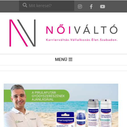
NŐI
MENÜ
VÁLTÓ