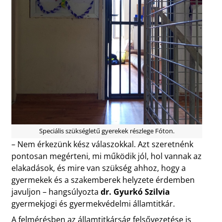
Speciális szükségletű gyerekek részlege Fóton.
– Nem érkezünk kész válaszokkal. Azt szeretnénk
pontosan megérteni, mi működik jól, hol vannak az
elakadások, és mire van szükség ahhoz, hogy a
gyermekek és a szakemberek helyzete érdemben
javuljon – hangsúlyozta
dr. Gyurkó Szilvia
gyermekjogi és gyermekvédelmi államtitkár.
A felmérésben az államtitkárság felsővezetése is