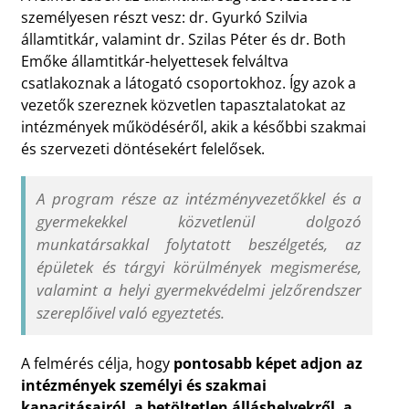
személyesen részt vesz: dr. Gyurkó Szilvia
államtitkár, valamint dr. Szilas Péter és dr. Both
Emőke államtitkár-helyettesek felváltva
csatlakoznak a látogató csoportokhoz. Így azok a
vezetők szereznek közvetlen tapasztalatokat az
intézmények működéséről, akik a későbbi szakmai
és szervezeti döntésekért felelősek.
A program része az intézményvezetőkkel és a
gyermekekkel közvetlenül dolgozó
munkatársakkal folytatott beszélgetés, az
épületek és tárgyi körülmények megismerése,
valamint a helyi gyermekvédelmi jelzőrendszer
szereplőivel való egyeztetés.
A felmérés célja, hogy
pontosabb képet adjon az
intézmények személyi és szakmai
kapacitásairól, a betöltetlen álláshelyekről, a