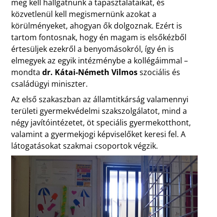
meg kell hallgatnunk a tapasztalataikat, és
közvetlenül kell megismernünk azokat a
körülményeket, ahogyan ők dolgoznak. Ezért is
tartom fontosnak, hogy én magam is elsőkézből
értesüljek ezekről a benyomásokról, így én is
elmegyek az egyik intézménybe a kollégáimmal –
mondta
dr. Kátai-Németh Vilmos
szociális és
családügyi miniszter.
Az első szakaszban az államtitkárság valamennyi
területi gyermekvédelmi szakszolgálatot, mind a
négy javítóintézetet, öt speciális gyermekotthont,
valamint a gyermekjogi képviselőket keresi fel. A
látogatásokat szakmai csoportok végzik.