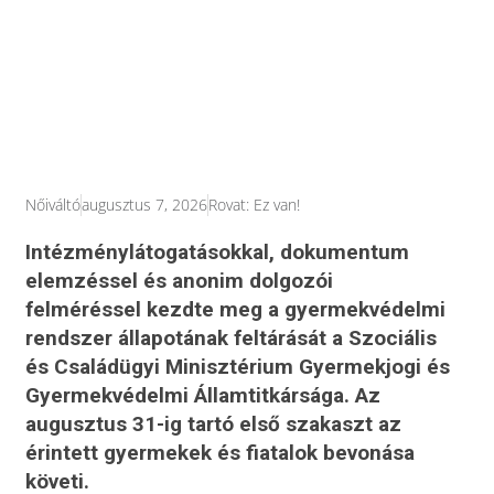
Nőiváltó
augusztus 7, 2026
Rovat:
Ez van!
Intézménylátogatásokkal, dokumentum
elemzéssel és anonim dolgozói
felméréssel kezdte meg a gyermekvédelmi
rendszer állapotának feltárását a Szociális
és Családügyi Minisztérium Gyermekjogi és
Gyermekvédelmi Államtitkársága. Az
augusztus 31-ig tartó első szakaszt az
érintett gyermekek és fiatalok bevonása
követi.