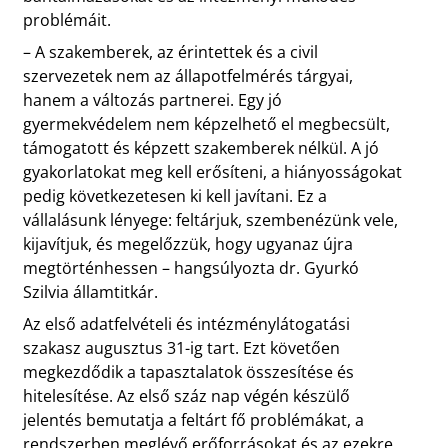
problémáit.
– A szakemberek, az érintettek és a civil
szervezetek nem az állapotfelmérés tárgyai,
hanem a változás partnerei. Egy jó
gyermekvédelem nem képzelhető el megbecsült,
támogatott és képzett szakemberek nélkül. A jó
gyakorlatokat meg kell erősíteni, a hiányosságokat
pedig következetesen ki kell javítani. Ez a
vállalásunk lényege: feltárjuk, szembenézünk vele,
kijavítjuk, és megelőzzük, hogy ugyanaz újra
megtörténhessen – hangsúlyozta dr. Gyurkó
Szilvia államtitkár.
Az első adatfelvételi és intézménylátogatási
szakasz augusztus 31-ig tart. Ezt követően
megkezdődik a tapasztalatok összesítése és
hitelesítése. Az első száz nap végén készülő
jelentés bemutatja a feltárt fő problémákat, a
rendszerben meglévő erőforrásokat és az ezekre