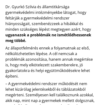
Dr. Gyurkó Szilvia és államtitkársága
gyermekvédelmi intézményekbe látogat, hogy
feltárják a gyermekvédelmi rendszer
hiányosságait, szembenézzeek a hibákkal és
minden szükséges lépést megtegyen azért, hogy
ugyanazok a problémák ne ismétlődhessenek
meg többé.
Az állapotfelmérés ennek a folyamatnak az első,
nélkülözhetetlen lépése. A cél nemcsak a
problémák azonosítása, hanem annak megértése
is, hogy mely elkötelezett szakemberekre, jó
gyakorlatokra és helyi együttműködésekre lehet
építeni.
– A gyermekvédelmi rendszer működését nem
lehet kizárólag jelentésekből és táblázatokból
megérteni. Személyesen kell találkoznunk azokkal,
akik nap, mint nap a gyermekek mellett dolgoznak,