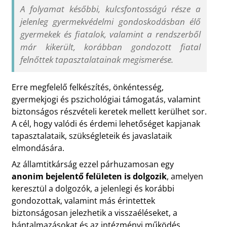
A folyamat későbbi, kulcsfontosságú része a
jelenleg gyermekvédelmi gondoskodásban élő
gyermekek és fiatalok, valamint a rendszerből
már kikerült, korábban gondozott fiatal
felnőttek tapasztalatainak megismerése.
Erre megfelelő felkészítés, önkéntesség,
gyermekjogi és pszichológiai támogatás, valamint
biztonságos részvételi keretek mellett kerülhet sor.
A cél, hogy valódi és érdemi lehetőséget kapjanak
tapasztalataik, szükségleteik és javaslataik
elmondására.
Az államtitkárság ezzel párhuzamosan egy
anonim bejelentő felületen is dolgozik
, amelyen
keresztül a dolgozók, a jelenlegi és korábbi
gondozottak, valamint más érintettek
biztonságosan jelezhetik a visszaéléseket, a
bántalmazásokat és az intézményi működés