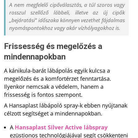
A nem megfelelő cipőválasztás, a túl szoros vagy
rosszul szellőző lábbeli, illetve az új cipők
„bejáratási” időszaka könnyen vezethet fájdalmas
nyomáspontokhoz vagy akár vízhólyagokhoz is.
Frissesség és megelőzés a
mindennapokban
A kánikula-barát lábápolás egyik kulcsa a
megelőzés és a komfortérzet fenntartása.
Ilyenkor nemcsak a védelem, hanem a
frissesség is fontos szempont.
A Hansaplast lábápoló spray-k ebben nyújtanak
célzott segítséget a mindennapokban.
A
Hansaplast Silver Active lábspray
ezüstionos technológiájával segít csökkenteni