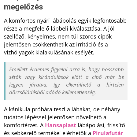
megelőzés
A komfortos nyári lábápolás egyik legfontosabb
része a megfelelő lábbeli kiválasztása. A jól
szellőző, kényelmes, nem túl szoros cipők
jelentősen csökkenthetik az irritáció és a
vízhólyagok kialakulásának esélyét.
Emellett érdemes figyelni arra is, hogy hosszabb
séták vagy kirándulások előtt a cipő már be
legyen járatva, így elkerülhető a hirtelen
dörzsölődésből adódó kellemetlenség.
A kánikula próbára teszi a lábakat, de néhány
tudatos lépéssel jelentősen növelhető a
komfortérzet. A
Hansaplast
lábápolási, frissítő
és sebkezelő termékei elérhetők a
Pirulafutár