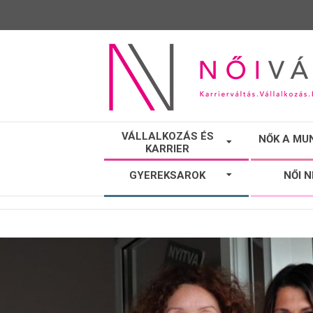
NŐI
VÁLLALKOZÁS ÉS
NŐK A MU
KARRIER
VÁLTÓ
GYEREKSAROK
NŐI 