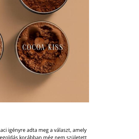
iaci igényre adta meg a választ, amely
ó megoldás korábban még nem született