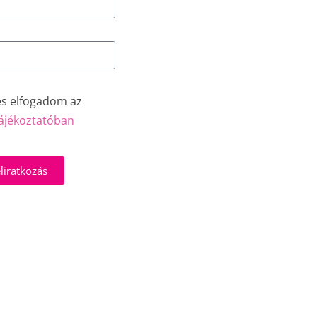
és elfogadom az
ájékoztatóban
liratkozás