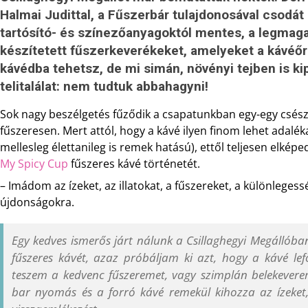
Halmai Judittal, a Fűszerbár tulajdonosával csodát
tartósító- és színezőanyagoktól mentes, a legma
készítetett fűszerkeverékeket, amelyeket a kávéő
kávédba tehetsz, de mi simán, növényi tejben is ki
telitalálat: nem tudtuk abbahagyni!
Sok nagy beszélgetés fűződik a csapatunkban egy-egy csész
fűszeresen. Mert attól, hogy a kávé ilyen finom lehet ada
mellesleg élettanileg is remek hatású), ettől teljesen elkép
My Spicy Cup
fűszeres kávé történetét.
– Imádom az ízeket, az illatokat, a fűszereket, a különleges
újdonságokra.
Egy kedves ismerős járt nálunk a Csillaghegyi Megállóban
fűszeres kávét, azaz próbáljam ki azt, hogy a kávé le
teszem a kedvenc fűszeremet, vagy szimplán belekeverem
bar nyomás és a forró kávé remekül kihozza az ízeke