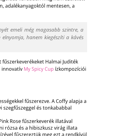
en, adalékanyagoktól mentesen, a
ényét emeli még magasabb szintre, a
 elnyomja, hanem kiegészíti a kávés
ott fűszerkeverékeket Halmai Juditék
, innovatív
My Spicy Cup
ízkompozíciói
ességekkel fűszerezve. A Coffy alapja a
nyi szegfűszeggel és tonkababbal
Pink Rose fűszerkeverék illatával
i rózsa és a hibiszkusz virág illata
a ízével fűszereztük meg ezt a rendkívül