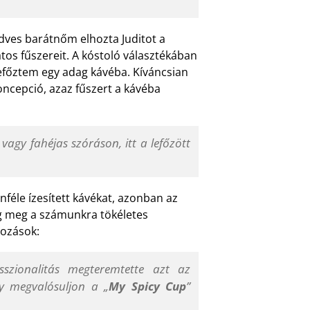
dves barátnőm elhozta Juditot a
s fűszereit. A kóstoló választékában
lefőztem egy adag kávéba. Kíváncsian
koncepció, azaz fűszert a kávéba
gy fahéjas szóráson, itt a lefőzött
féle ízesített kávékat, azonban az
g meg a számunkra tökéletes
kozások:
esszionalitás megteremtette azt az
y megvalósuljon a „
My Spicy Cup
”