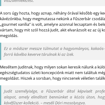
visszaemlékezést.
A sors úgy hozta, hogy aznap, néhány órával később egy ke
kávézónkba, hogy megmutassa nekünk a Fűszerbár csodálato
„gourmet vanília” is volt, amelyre azonnal lecsaptam és be
vártam, hogy mit szól hozzá Judit, akit elvarázsolt ez az új 
megoldás.
Ez a módszer messze túlmutat a hagyományos, kakaós- va
forró kávéba keverve tárulnak ki az ízek.
Meséltem Juditnak, hogy milyen sokan keresik nálunk a külön
egészségtudatos üzleti koncepciónk miatt nem találtuk mé
megoldást. Hiszek a sorsban, hogy nincsenek véletlen talál
Judit személyisége, a Fűszerbár által képviselt prof
alapot, amely elindított bennünket a közös úton, hog
kávéfűszer-kollekció. – meséli Dóri mosolyogva.