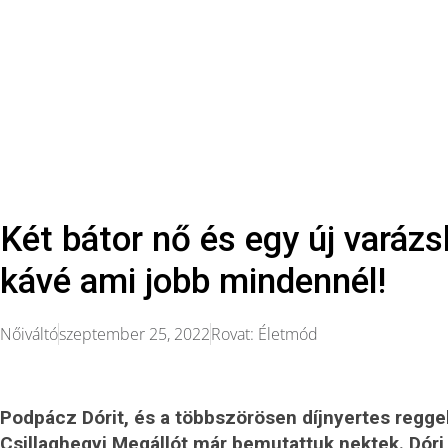
Két bátor nő és egy új varázsl
kávé ami jobb mindennél!
Nőiváltó
szeptember 25, 2022
Rovat:
Életmód
Podpácz Dórit, és a többszörösen díjnyertes regge
Csillaghegyi Megállót már bemutattuk nektek. Dóri