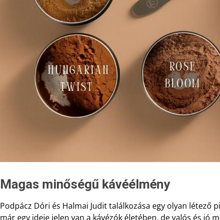
Magas minőségű kávéélmény
Podpácz Dóri és Halmai Judit találkozása egy olyan létező p
már egy ideje jelen van a kávézók életében, de valós és j