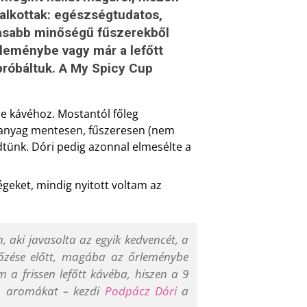
 alkottak: egészségtudatos,
gasabb minőségű fűszerekből
rleménybe vagy már a lefőtt
próbáltuk. A My Spicy Cup
e kávéhoz. Mostantól főleg
lékanyag mentesen, fűszeresen (nem
edtünk. Dóri pedig azonnal elmesélte a
ségeket, mindig nyitott voltam az
, aki javasolta az egyik kedvencét, a
főzése előtt, magába az őrleménybe
 a frissen lefőtt kávéba, hiszen a 9
t, aromákat – kezdi
Podpácz Dóri
a