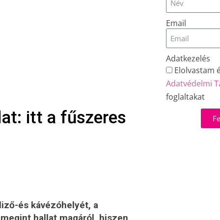
Email
Adatkezelés
Elolvastam 
Adatvédelmi T
foglaltakat
at: itt a fűszeres
Fe
liző-és kávézóhelyét, a
 megint hallat magáról, hiszen