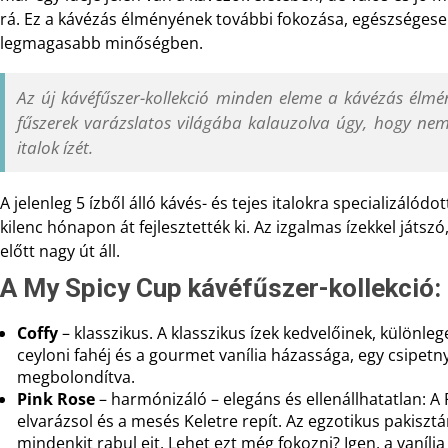
rá. Ez a kávézás élményének további fokozása, egészséges
legmagasabb minőségben.
Az új kávéfűszer-kollekció minden eleme a kávézás élm
fűszerek varázslatos világába kalauzolva úgy, hogy nem
italok ízét.
A jelenleg 5 ízből álló kávés- és tejes italokra specializálód
kilenc hónapon át fejlesztették ki. Az izgalmas ízekkel játszó
előtt nagy út áll.
A My Spicy Cup kávéfűszer-kollekció:
Coffy
– klasszikus. A klasszikus ízek kedvelőinek, különleg
ceyloni fahéj és a gourmet vanília házassága, egy csipet
megbolondítva.
Pink Rose
– harmónizáló – elegáns és ellenállhatatlan: A 
elvarázsol és a mesés Keletre repít. Az egzotikus pakisztán
mindenkit rabul ejt. Lehet ezt még fokozni? Igen, a vaníli