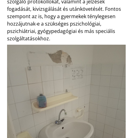
szolgáló protokollokat, valamint a jelzések
fogadását, kivizsgálását és utánkövetését. Fontos
szempont az is, hogy a gyermekek ténylegesen
hozzájutnak-e a szükséges pszichológiai,
pszichiátriai, gyógypedagógiai és más speciális
szolgáltatásokhoz.