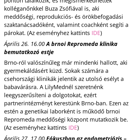
ponton találkozik, és megismerkedhettek
kolléganőnkkel Buza Zsófiával is, aki
meddőségi, reprodukciós- és örökbefogadási
szaktanácsadóként, valamint coachként segíti a
párokat. (Az eseményhez kattints
IDE
)
Április 26. 16.00
A brnoi Repromeda klinika
bemutatkozó estje
Brno-ról valószínűleg már mindenki hallott, aki
gyermekáldásért küzd. Sokak számára a
csehországi klinikák jelentik az utolsó esélyt a
babavárásra. A LilyMednél szeretnénk
leegyszerűsíteni a dolgotokat, ezért
partnerintézményt kerestünk Brno-ban. Ezen az
estén a genetikai laborként is működő brnoi
Repromeda meddőségi központ mutatkozik be.
(Az eseményhez kattints
IDE
)
Április 27. 17.00
Fókuszban az endometriózis –