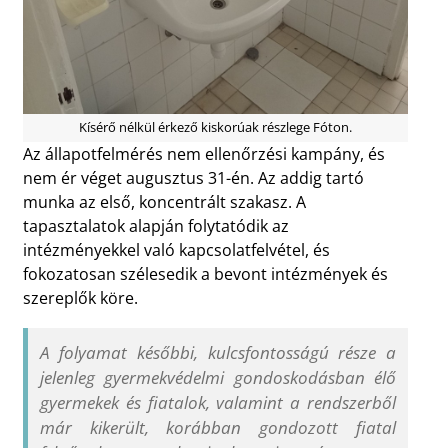
Kísérő nélkül érkező kiskorúak részlege Fóton.
Az állapotfelmérés nem ellenőrzési kampány, és
nem ér véget augusztus 31-én. Az addig tartó
munka az első, koncentrált szakasz. A
tapasztalatok alapján folytatódik az
intézményekkel való kapcsolatfelvétel, és
fokozatosan szélesedik a bevont intézmények és
szereplők köre.
A folyamat későbbi, kulcsfontosságú része a
jelenleg gyermekvédelmi gondoskodásban élő
gyermekek és fiatalok, valamint a rendszerből
már kikerült, korábban gondozott fiatal