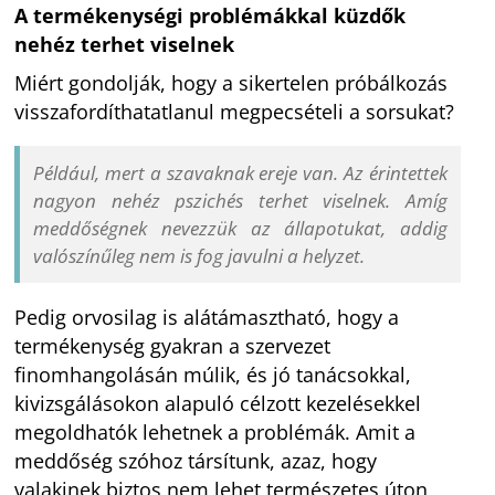
A termékenységi problémákkal küzdők
nehéz terhet viselnek
Miért gondolják, hogy a sikertelen próbálkozás
visszafordíthatatlanul megpecsételi a sorsukat?
Például, mert a szavaknak ereje van. Az érintettek
nagyon nehéz pszichés terhet viselnek. Amíg
meddőségnek nevezzük az állapotukat, addig
valószínűleg nem is fog javulni a helyzet.
Pedig orvosilag is alátámasztható, hogy a
termékenység gyakran a szervezet
finomhangolásán múlik, és jó tanácsokkal,
kivizsgálásokon alapuló célzott kezelésekkel
megoldhatók lehetnek a problémák. Amit a
meddőség szóhoz társítunk, azaz, hogy
valakinek biztos nem lehet természetes úton