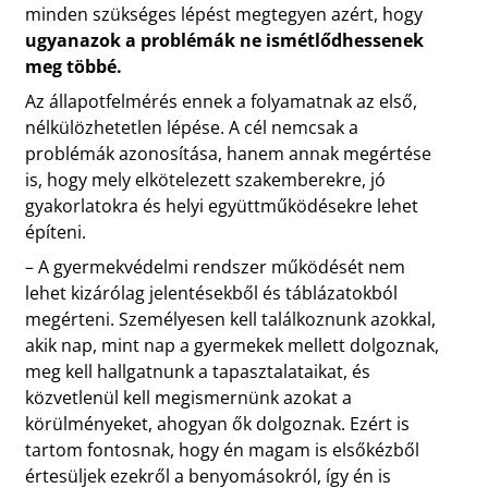
minden szükséges lépést megtegyen azért, hogy
ugyanazok a problémák ne ismétlődhessenek
meg többé.
Az állapotfelmérés ennek a folyamatnak az első,
nélkülözhetetlen lépése. A cél nemcsak a
problémák azonosítása, hanem annak megértése
is, hogy mely elkötelezett szakemberekre, jó
gyakorlatokra és helyi együttműködésekre lehet
építeni.
– A gyermekvédelmi rendszer működését nem
lehet kizárólag jelentésekből és táblázatokból
megérteni. Személyesen kell találkoznunk azokkal,
akik nap, mint nap a gyermekek mellett dolgoznak,
meg kell hallgatnunk a tapasztalataikat, és
közvetlenül kell megismernünk azokat a
körülményeket, ahogyan ők dolgoznak. Ezért is
tartom fontosnak, hogy én magam is elsőkézből
értesüljek ezekről a benyomásokról, így én is