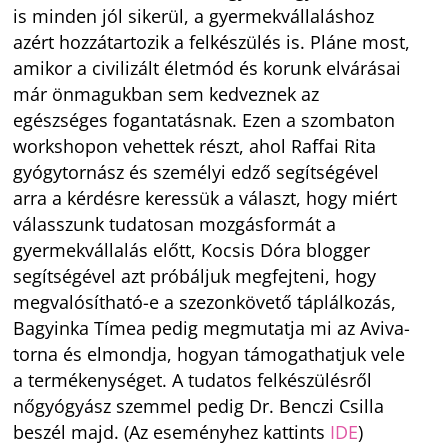
is minden jól sikerül, a gyermekvállaláshoz
azért hozzátartozik a felkészülés is. Pláne most,
amikor a civilizált életmód és korunk elvárásai
már önmagukban sem kedveznek az
egészséges fogantatásnak. Ezen a szombaton
workshopon vehettek részt, ahol Raffai Rita
gyógytornász és személyi edző segítségével
arra a kérdésre keressük a választ, hogy miért
válasszunk tudatosan mozgásformát a
gyermekvállalás előtt, Kocsis Dóra blogger
segítségével azt próbáljuk megfejteni, hogy
megvalósítható-e a szezonkövető táplálkozás,
Bagyinka Tímea pedig megmutatja mi az Aviva-
torna és elmondja, hogyan támogathatjuk vele
a termékenységet. A tudatos felkészülésről
nőgyógyász szemmel pedig Dr. Benczi Csilla
beszél majd. (Az eseményhez kattints
IDE
)