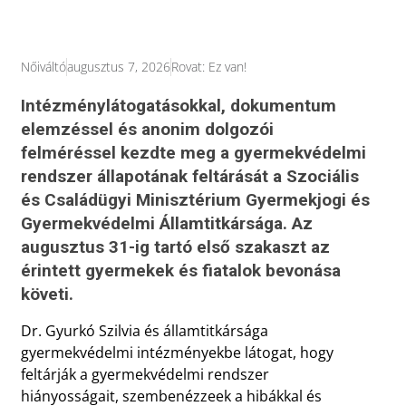
Nőiváltó
augusztus 7, 2026
Rovat:
Ez van!
Intézménylátogatásokkal, dokumentum
elemzéssel és anonim dolgozói
felméréssel kezdte meg a gyermekvédelmi
rendszer állapotának feltárását a Szociális
és Családügyi Minisztérium Gyermekjogi és
Gyermekvédelmi Államtitkársága. Az
augusztus 31-ig tartó első szakaszt az
érintett gyermekek és fiatalok bevonása
követi.
Dr. Gyurkó Szilvia és államtitkársága
gyermekvédelmi intézményekbe látogat, hogy
feltárják a gyermekvédelmi rendszer
hiányosságait, szembenézzeek a hibákkal és