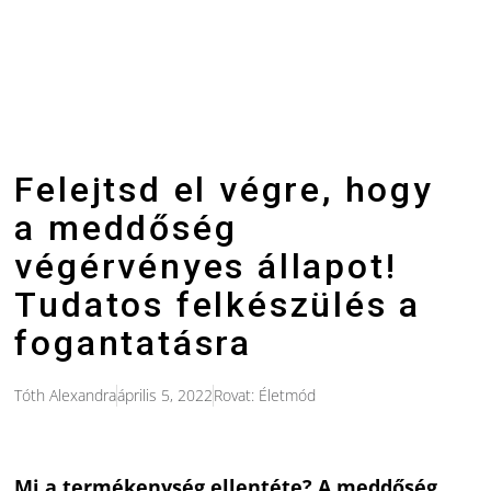
Felejtsd el végre, hogy
a meddőség
végérvényes állapot!
Tudatos felkészülés a
fogantatásra
Tóth Alexandra
április 5, 2022
Rovat:
Életmód
Mi a termékenység ellentéte? A meddőség.