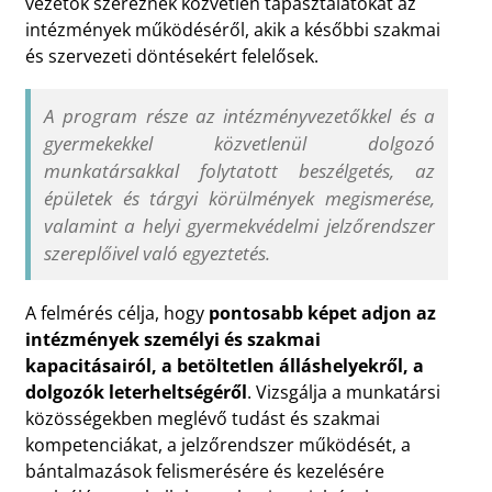
vezetők szereznek közvetlen tapasztalatokat az
intézmények működéséről, akik a későbbi szakmai
és szervezeti döntésekért felelősek.
A program része az intézményvezetőkkel és a
gyermekekkel közvetlenül dolgozó
munkatársakkal folytatott beszélgetés, az
épületek és tárgyi körülmények megismerése,
valamint a helyi gyermekvédelmi jelzőrendszer
szereplőivel való egyeztetés.
A felmérés célja, hogy
pontosabb képet adjon az
intézmények személyi és szakmai
kapacitásairól, a betöltetlen álláshelyekről, a
dolgozók leterheltségéről
. Vizsgálja a munkatársi
közösségekben meglévő tudást és szakmai
kompetenciákat, a jelzőrendszer működését, a
bántalmazások felismerésére és kezelésére