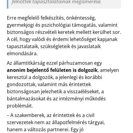
felnőttek tapasztalatainak megismerése.
Erre megfelelő felkészítés, önkéntesség,
gyermekjogi és pszichológiai támogatás, valamint
biztonságos részvételi keretek mellett kerülhet sor.
A cél, hogy valódi és érdemi lehetőséget kapjanak
tapasztalataik, szükségleteik és javaslataik
elmondására.
Az államtitkárság ezzel párhuzamosan egy
anonim bejelentő felületen is dolgozik
, amelyen
keresztül a dolgozók, a jelenlegi és korábbi
gondozottak, valamint más érintettek
biztonságosan jelezhetik a visszaéléseket, a
bántalmazásokat és az intézményi működés
problémáit.
– A szakemberek, az érintettek és a civil
szervezetek nem az állapotfelmérés tárgyai,
hanem a változás partnerei. Egy jó