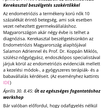
Kerekasztal beszélgetés szakértőkkel
Az endometriózis a termékeny korú nők 10
százalékát érintő betegség, ami sok esetben
vezet nehezített gyermekvállaláshoz.
Magyarországon akár négy évbe is telhet a
diagnózisa. Kerekasztal beszélgetésünkön az
Endometriózis Magyarország alapítójával
Salamon Adriennel és Prof. Dr. Koppán Miklós,
szülész-nőgyógyász, endoszkópos specialistával
járjuk körül az endometriózis evidenciák mellett
a kezelési módok-, a gyógyszeres terápiák- és a
babavállalás kérdéseit. (Az eseményhez kattints
IDE
)
Április 30. 8.45:
Út az egészséges fogantatáshoz
workshop
Bár valóban előfordul, hogy odafigyelés nélkül