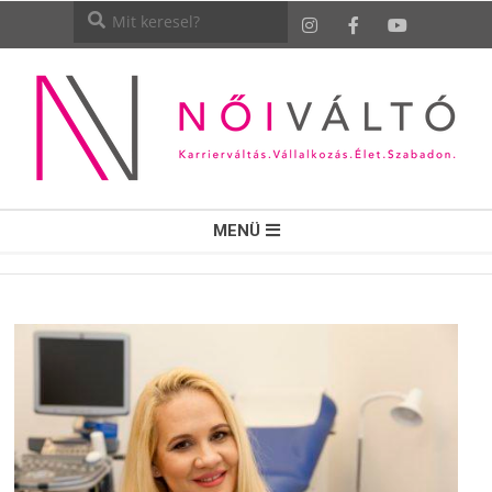
NŐI
MENÜ
VÁLTÓ