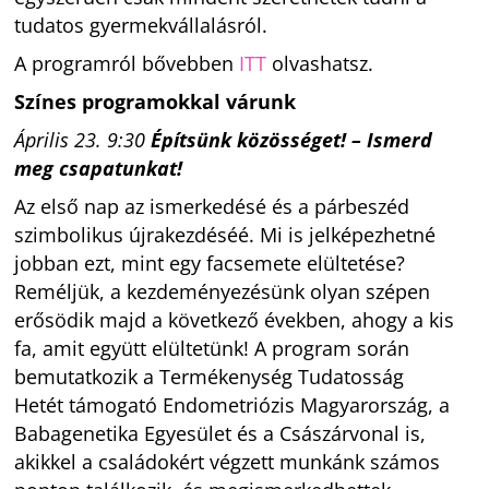
tudatos gyermekvállalásról.
A programról bővebben
ITT
olvashatsz.
Színes programokkal várunk
Április 23. 9:30
Építsünk közösséget! – Ismerd
meg csapatunkat!
Az első nap az ismerkedésé és a párbeszéd
szimbolikus újrakezdéséé. Mi is jelképezhetné
jobban ezt, mint egy facsemete elültetése?
Reméljük, a kezdeményezésünk olyan szépen
erősödik majd a következő években, ahogy a kis
fa, amit együtt elültetünk! A program során
bemutatkozik a Termékenység Tudatosság
Hetét támogató Endometriózis Magyarország, a
Babagenetika Egyesület és a Császárvonal is,
akikkel a családokért végzett munkánk számos