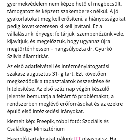
gyermekvédelem nem képzelhető el megbecsült,
támogatott és képzett szakemberek nélkül. A jó
gyakorlatokat meg kell erősíteni, a hiányosságokat
pedig következetesen ki kell javítani. Ez a
vállalásunk lényege: feltárjuk, szembenézünk vele,
kijavítjuk, és megelőzzük, hogy ugyanaz újra
megtörténhessen – hangsúlyozta dr. Gyurkó
Szilvia államtitkár.
Az első adatfelvételi és intézménylátogatási
szakasz augusztus 31-ig tart. Ezt követően
megkezdődik a tapasztalatok összesítése és
hitelesítése. Az első száz nap végén készülő
jelentés bemutatja a feltárt fő problémákat, a
rendszerben meglévő erőforrásokat és az ezekre
épülő első intézkedési irányokat.
kiemelt kép: Freepik, többi fotó: Szociális és
Családügyi Minisztérium
Hasonló tartalmakat nálunk
ITT
olvashatsz. Ha