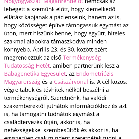
Nőgyógyászati Magánrendelőt
nemcsak az
lebegett a szemünk előtt, hogy kiemelkedő
ellátást kapjanak a pácienseink, hanem az is,
hogy közösséget építve támogassuk egymást az
úton, mert hiszünk benne, hogy együtt, hiteles
szakmai alapokra támaszkodva minden
könnyebb. Április 23. és 30. között ezért
megrendezzük az első
Termékenység
Tudatosság Hetét
, amiben partnerünk lesz a
Babagenetika Egyesület
, az
Endometriózis
Magyarország
és a
Császárvonal
is. A cél közös:
végre tabuk és tévhitek nélkül beszélni a
termékenységről. Szeretnénk, ha valódi
szakemberektől jutnátok információkhoz és azt
is, ha támogatni tudnátok egymást a
családtervezés útján, akkor is, ha
nehézségekkel szembesültök és akkor is, ha
egyszerűen csak mindent szeretnétek tudni a