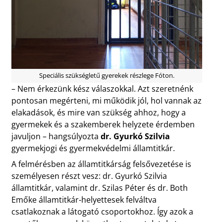
Speciális szükségletű gyerekek részlege Fóton.
– Nem érkezünk kész válaszokkal. Azt szeretnénk
pontosan megérteni, mi működik jól, hol vannak az
elakadások, és mire van szükség ahhoz, hogy a
gyermekek és a szakemberek helyzete érdemben
javuljon – hangsúlyozta
dr. Gyurkó Szilvia
gyermekjogi és gyermekvédelmi államtitkár.
A felmérésben az államtitkárság felsővezetése is
személyesen részt vesz: dr. Gyurkó Szilvia
államtitkár, valamint dr. Szilas Péter és dr. Both
Emőke államtitkár-helyettesek felváltva
csatlakoznak a látogató csoportokhoz. Így azok a