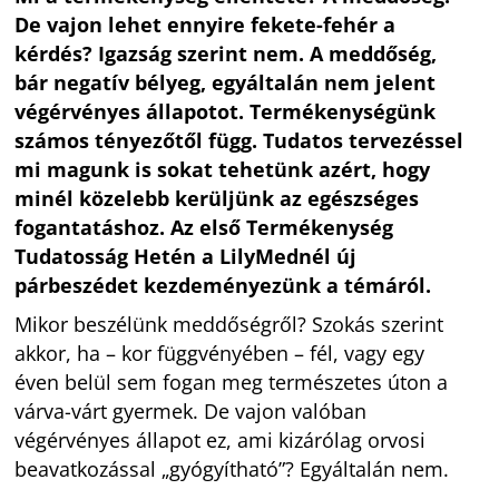
De vajon lehet ennyire fekete-fehér a
kérdés? Igazság szerint nem. A meddőség,
bár negatív bélyeg, egyáltalán nem jelent
végérvényes állapotot. Termékenységünk
számos tényezőtől függ. Tudatos tervezéssel
mi magunk is sokat tehetünk azért, hogy
minél közelebb kerüljünk az egészséges
fogantatáshoz. Az első Termékenység
Tudatosság Hetén a LilyMednél új
párbeszédet kezdeményezünk a témáról.
Mikor beszélünk meddőségről? Szokás szerint
akkor, ha – kor függvényében – fél, vagy egy
éven belül sem fogan meg természetes úton a
várva-várt gyermek. De vajon valóban
végérvényes állapot ez, ami kizárólag orvosi
beavatkozással „gyógyítható”? Egyáltalán nem.