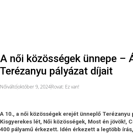
A női közösségek ünnepe – Á
Terézanyu pályázat díjait
Nőiváltó
október 9, 2024
Rovat:
Ez van!
A 10., a női közösségek erejét ünneplő Terézanyu p
Kisgyerekes lét, Női közösségek, Most én jövök!, 
400 pályamű érkezett.
Idén érkezett a legtöbb írás