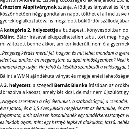
Érkeztem Alapítványnak
szánja. A fődíjas lányaival és f
köszönhetően négy gondtalan napot tölthet el all inclusive e
gyerekfoglalkoztatóval is megáldott bükfürdői szállodájába
A
kategória 2. helyezettje
a budapesti, könyvesboltban d
Bálint
. Bátor írásával elképzelhetetlen tabut tört meg: hogy
mi változott benne akkor, amikor kiderült: nem ő a gyermeke
„Rengeteg kérdés merül fel, hogyan és mit lehet mondani a gyere
jelent ez, amikor én meginogtam az apai minőségemben? Neki ké
mindenképp tudja. Ha felnő és később szembesül a valósággal,
Bálint a WMN ajándékutalványát és megjelenési lehetőséget 
A
3. helyezett
, a szegedi
Bernát Bianka
írásában az örökbe
ábrázolva a káoszt, amely két kicsi, de már nem újszülött g
„Nagyon szerettem a régi életünket, a szabadsággal, a csenddel,
éves Jancsi, és a 3,5 éves Juliska megérkezett az életünkbe, és 
folyamata, amit szívesen hasonlítanék egy tündérkeresztanyás 
ez inkább olyan, mint egy hernyó lepkévé alakulása, lassú, neh
hordozza a csodálatos végeredményt.”