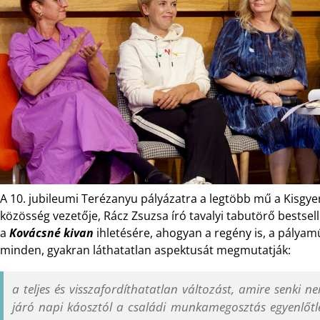
A 10. jubileumi Terézanyu pályázatra a legtöbb mű a Kisgyer
közösség vezetője, Rácz Zsuzsa író tavalyi tabutörő bestsel
a
Kovácsné kivan
ihletésére, ahogyan a regény is, a pályamű
minden, gyakran láthatatlan aspektusát megmutatják:
a teljes és visszafordíthatatlan változást, amire senki nem
járó napi káosztól a családi munkamegosztás egyenlőtlen