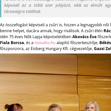
képviseli az a több ezer pályázó, akik az elmúlt egy
társaságra találtak.
Az összefogást képviseli a zsűri is, hiszen a legnagyobb női 
benne helyet, dacára annak, hogy riválisok. A zsűri élén
Rác
idén 75 éves Nők Lapja képviseletében
Akovács Éva
főszerk
Fiala Borcsa
, és a
noivalto.hu
alapító főszerkesztője,
Békés
főszponzora, az Eisberg Hungary Kft. cégvezetője,
Gazsi Zo