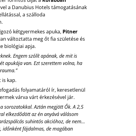
érjével a Danubius Hotels támogatásának
llátással, a szálloda
n.
olgozó kétgyermekes apuka,
Pitner
an változtatta meg őt fia születése és
 biológiai apja.
knek. Engem szólít apának, de mit is
t apukája van. Ezt szerettem volna, ha
 trauma.”
is kap.
fogadás folyamatáról ír, keresetlenül
yermek várva várt érkezésével jár.
 a sorozatokkal. Aztán megjött Ők. A 2,5
azzal elkezdődött az én anyává válásom
varázspálcás suhintós akcióhoz, de nem…
éz, időnként fájdalmas, de magában