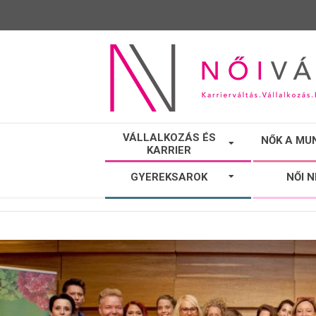
NŐI
VÁLLALKOZÁS ÉS
NŐK A MU
KARRIER
VÁLTÓ
GYEREKSAROK
NŐI 