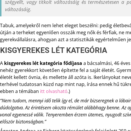
szégyellt, vagy titkolt változásáig és természetesen a 
változásáig.
Tabuk, amelyekről nem lehet eleget beszélni: pedig életbev
útján a terheket egyenlően osszák meg nők és férfiak, ne m
gyerekvállalásra, ahogyan azt a statisztikák egyértelműen j
KISGYEREKES LÉT KATEGÓRIA
A
kisgyerekes lét kategória fődíjasa
a bácsalmási, 46 éve
nehéz gyerekkort követően építette fel a saját életét. Gyer
életét kellett óvnia, és mellette áll azóta is. Ikerlányokat nev
terhével tudatosan küzd nap mint nap, írása ennek hű tükre
ebben a témában
itt olvasható
.)
“Nem tudom, mennyi idő telik így el, de már bizseregnek a lábai
dúdolgatva. Az érintésem okozta rémület alábbhagy benne. Az ajk
vonal egyenessé válik. Tenyeremben érzem ütemes, nyugodt szívver
először biztonságban.”
Ágoston Andrea az Eisberg közösségeknek felajánlott 250 ez