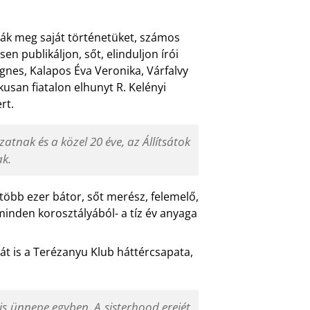
rták meg saját történetüket, számos
en publikáljon, sőt, elinduljon írói
Ágnes, Kalapos Éva Veronika, Várfalvy
kusan fiatalon elhunyt R. Kelényi
rt.
atnak és a közel 20 éve, az Állítsátok
ak.
öbb ezer bátor, sőt merész, felemelő,
 minden korosztályából- a tíz év anyaga
át is a Terézanyu Klub háttércsapata,
 is ünnepe egyben. A sisterhood erejét