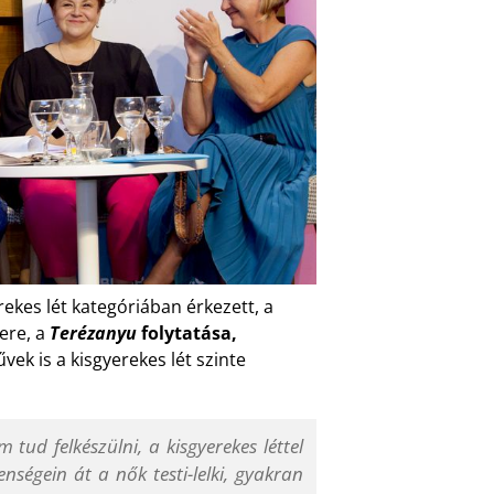
ekes lét kategóriában érkezett, a
lere, a
Terézanyu
folytatása,
vek is a kisgyerekes lét szinte
 tud felkészülni, a kisgyerekes léttel
ségein át a nők testi-lelki, gyakran