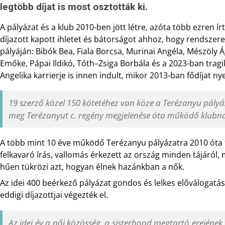
legtöbb díjat is most osztották ki.
A pályázat és a klub 2010-ben jött létre, azóta több ezren í
díjazott kapott ihletet és bátorságot ahhoz, hogy rendszeres
pályáján: Bibók Bea, Fiala Borcsa, Murinai Angéla, Mészöly 
Emőke, Pápai Ildikó, Tóth–Zsiga Borbála és a 2023-ban tragi
Angelika karrierje is innen indult, mikor 2013-ban fődíjat nye
19 szerző közel 150 kötetéhez van köze a Terézanyu pályáz
meg Terézanyut c. regény megjelenése óta működő klubn
A több mint 10 éve működő Terézanyu pályázatra 2010 óta t
felkavaró írás, vallomás érkezett az ország minden tájáról,
hűen tükrözi azt, hogyan élnek hazánkban a nők.
Az idei 400 beérkező pályázat gondos és lelkes előválogatás
eddigi díjazottjai végezték el.
Az idei év a női közösség, a sisterhood megtartó erejének