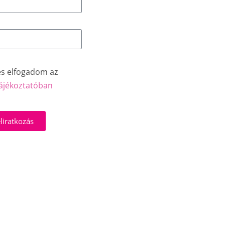
és elfogadom az
ájékoztatóban
liratkozás