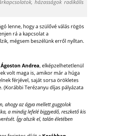
párkapcsolatok, házasságok radikális
ágó lenne, hogy a szülővé válás rögös
enjen rá a kapcsolat a
elzik, mégsem beszélünk erről nyíltan.
s
Ágoston Andrea
, elképzelhetetlenül
mek volt maga is, amikor már a húga
elnek férjével, saját sorsa örökletes
. (Korábbi Terézanyu díjas pályázata
m, ahogy az ágya mellett guggolok
a, a mindig lefelé biggyedő, reszkető kis
ését. Így alszik el, talán életében
er forintos díját a
Korábban