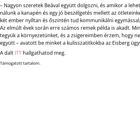
– Nagyon szeretek Beával együtt dolgozni, és amikor a leh
nálunk a kanapén és egy jó beszélgetés mellett az ötletein
két ember nyíltan és őszintén tud kommunikálni egymással, 
Az elmúlt évek során erre számos remek példa is akadt. M
tegyük a környezetünket, és a zsigereimben érzem, hogy n
együtt – avatott be minket a kulisszatitkokba az Eisberg ügy
A dalt
ITT
hallgathatod meg.
Támogatott tartalom.