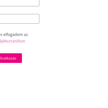
és elfogadom az
ájékoztatóban
liratkozás