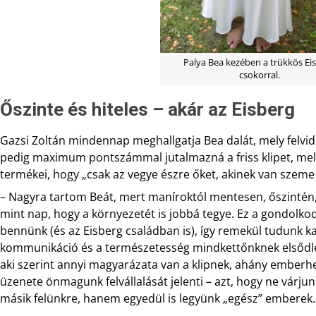
Palya Bea kezében a trükkös Ei
csokorral.
Őszinte és hiteles – akár az Eisberg
Gazsi Zoltán mindennap meghallgatja Bea dalát, mely felvidítj
pedig maximum pontszámmal jutalmazná a friss klipet, mel
termékei, hogy „csak az vegye észre őket, akinek van szeme
– Nagyra tartom Beát, mert maníroktól mentesen, őszintén, 
mint nap, hogy a környezetét is jobbá tegye. Ez a gondolko
bennünk (és az Eisberg családban is), így remekül tudunk 
kommunikáció és a természetesség mindkettőnknek elsődleg
aki szerint annyi magyarázata van a klipnek, ahány emberhe
üzenete önmagunk felvállalását jelenti – azt, hogy ne várjun
másik felünkre, hanem egyedül is legyünk „egész” emberek.