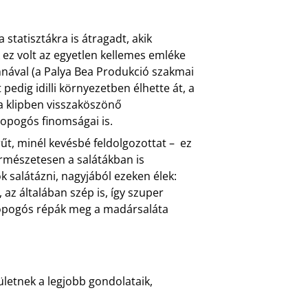
statisztákra is átragadt, akik
k ez volt az egyetlen kellemes emléke
nnával (a Palya Bea Produkció szakmai
edig idilli környezetben élhette át, a
a klipben visszaköszönő
ropogós finomságai is.
űt, minél kevésbé feldolgozottat – ez
ermészetesen a salátákban is
 salátázni, nagyjából ezeken élek:
az általában szép is, így szuper
 ropogós répák meg a madársaláta
ületnek a legjobb gondolataik,