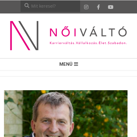
NŐI
MENÜ
VÁLTÓ