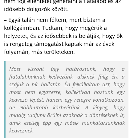
nem fog ellentétet generálni a fiatalabb és az
idősebb dolgozók között.
– Egyáltalán nem féltem, mert bíztam a
kollégáimban. Tudtam, hogy megértik a
helyzetet, és az idősebbek is belátják, hogy ők
is rengeteg támogatást kaptak már az évek
folyamán, más területeken.
Most viszont úgy határoztunk, hogy a
fiatalabbaknak kedvezünk, akiknek fülig ért a
szájuk a hír hallatán. Én felvállaltam azt, hogy
most nem egyszerre, kollektívan hoztunk egy
kedvező lépést, hanem egy rétegre vonatkozóan,
de előbb-utóbb körbeérünk. A lényeg, hogy
mindig tudjunk örülni azoknak a döntéseknek is,
amik esetleg épp egy másik munkatársunknak
kedveznek.