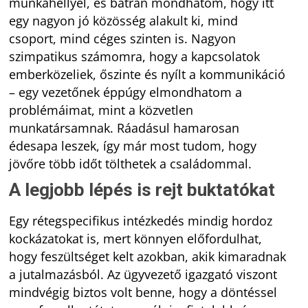
munkahellyel, és bátran mondhatom, hogy itt
egy nagyon jó közösség alakult ki, mind
csoport, mind céges szinten is. Nagyon
szimpatikus számomra, hogy a kapcsolatok
emberközeliek, őszinte és nyílt a kommunikáció
– egy vezetőnek éppúgy elmondhatom a
problémáimat, mint a közvetlen
munkatársamnak. Ráadásul hamarosan
édesapa leszek, így már most tudom, hogy
jövőre több időt tölthetek a családommal.
A legjobb lépés is rejt buktatókat
Egy rétegspecifikus intézkedés mindig hordoz
kockázatokat is, mert könnyen előfordulhat,
hogy feszültséget kelt azokban, akik kimaradnak
a jutalmazásból. Az ügyvezető igazgató viszont
mindvégig biztos volt benne, hogy a döntéssel