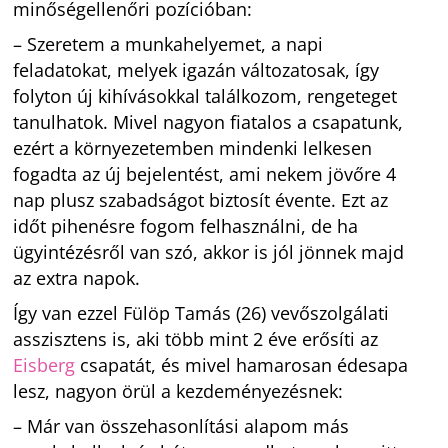
minőségellenőri pozícióban:
– Szeretem a munkahelyemet, a napi
feladatokat, melyek igazán változatosak, így
folyton új kihívásokkal találkozom, rengeteget
tanulhatok. Mivel nagyon fiatalos a csapatunk,
ezért a környezetemben mindenki lelkesen
fogadta az új bejelentést, ami nekem jövőre 4
nap plusz szabadságot biztosít évente. Ezt az
időt pihenésre fogom felhasználni, de ha
ügyintézésről van szó, akkor is jól jönnek majd
az extra napok.
Így van ezzel Fülöp Tamás (26) vevőszolgálati
asszisztens is, aki több mint 2 éve erősíti az
Eisberg
csapatát, és mivel hamarosan édesapa
lesz, nagyon örül a kezdeményezésnek:
– Már van összehasonlítási alapom más