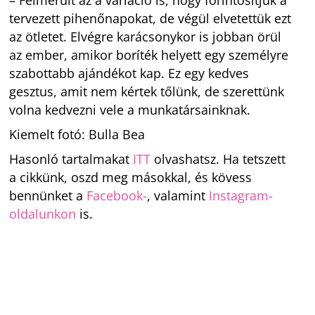
– Felmerült az a variáció is, hogy forintosítjuk a
tervezett pihenőnapokat, de végül elvetettük ezt
az ötletet. Elvégre karácsonykor is jobban örül
az ember, amikor boríték helyett egy személyre
szabottabb ajándékot kap. Ez egy kedves
gesztus, amit nem kértek tőlünk, de szerettünk
volna kedvezni vele a munkatársainknak.
Kiemelt fotó: Bulla Bea
Hasonló tartalmakat
ITT
olvashatsz. Ha tetszett
a cikkünk, oszd meg másokkal, és kövess
bennünket a
Facebook-
, valamint
Instagram-
oldalunkon
is.