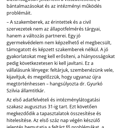
bántalmazásokat és az intézményi működés
problémáit.
– A szakemberek, az érintettek és a civil
szervezetek nem az állapotfelmérés tárgyai,
hanem a változás partnerei. Egy jó
gyermekvédelem nem képzelhető el megbecsült,
támogatott és képzett szakemberek nélkül. A jó
gyakorlatokat meg kell erősíteni, a hiányosságokat
pedig következetesen ki kell javítani. Ez a
vállalásunk lényege: feltárjuk, szembenézünk vele,
kijavítjuk, és megelőzzük, hogy ugyanaz újra
megtörténhessen – hangsúlyozta dr. Gyurkó
Szilvia államtitkár.
Az első adatfelvételi és intézménylátogatási
szakasz augusztus 31-ig tart. Ezt követően
megkezdődik a tapasztalatok összesítése és
hitelesítése. Az első száz nap végén készülő
jelentés bemutatja a feltárt fő problémákat, a