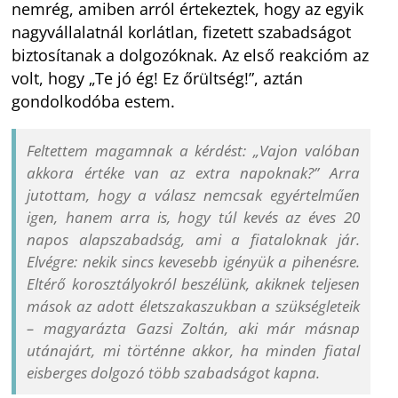
nemrég, amiben arról értekeztek, hogy az egyik
nagyvállalatnál korlátlan, fizetett szabadságot
biztosítanak a dolgozóknak. Az első reakcióm az
volt, hogy „Te jó ég! Ez őrültség!”, aztán
gondolkodóba estem.
Feltettem magamnak a kérdést: „Vajon valóban
akkora értéke van az extra napoknak?” Arra
jutottam, hogy a válasz nemcsak egyértelműen
igen, hanem arra is, hogy túl kevés az éves 20
napos alapszabadság, ami a fiataloknak jár.
Elvégre: nekik sincs kevesebb igényük a pihenésre.
Eltérő korosztályokról beszélünk, akiknek teljesen
mások az adott életszakaszukban a szükségleteik
– magyarázta Gazsi Zoltán, aki már másnap
utánajárt, mi történne akkor, ha minden fiatal
eisberges dolgozó több szabadságot kapna.