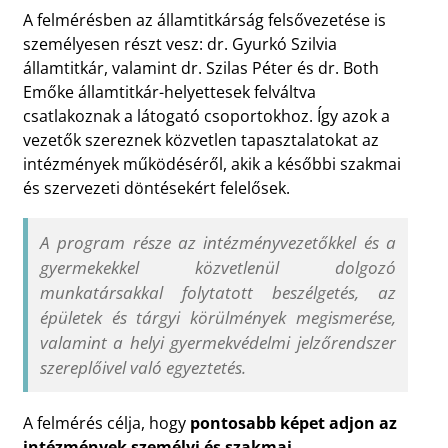
A felmérésben az államtitkárság felsővezetése is
személyesen részt vesz: dr. Gyurkó Szilvia
államtitkár, valamint dr. Szilas Péter és dr. Both
Emőke államtitkár-helyettesek felváltva
csatlakoznak a látogató csoportokhoz. Így azok a
vezetők szereznek közvetlen tapasztalatokat az
intézmények működéséről, akik a későbbi szakmai
és szervezeti döntésekért felelősek.
A program része az intézményvezetőkkel és a
gyermekekkel közvetlenül dolgozó
munkatársakkal folytatott beszélgetés, az
épületek és tárgyi körülmények megismerése,
valamint a helyi gyermekvédelmi jelzőrendszer
szereplőivel való egyeztetés.
A felmérés célja, hogy
pontosabb képet adjon az
intézmények személyi és szakmai