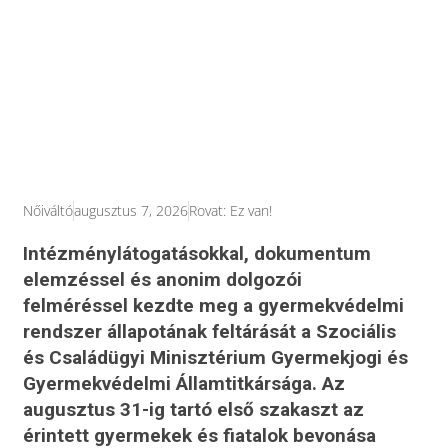
Nőiváltó
augusztus 7, 2026
Rovat:
Ez van!
Intézménylátogatásokkal, dokumentum
elemzéssel és anonim dolgozói
felméréssel kezdte meg a gyermekvédelmi
rendszer állapotának feltárását a Szociális
és Családügyi Minisztérium Gyermekjogi és
Gyermekvédelmi Államtitkársága. Az
augusztus 31-ig tartó első szakaszt az
érintett gyermekek és fiatalok bevonása