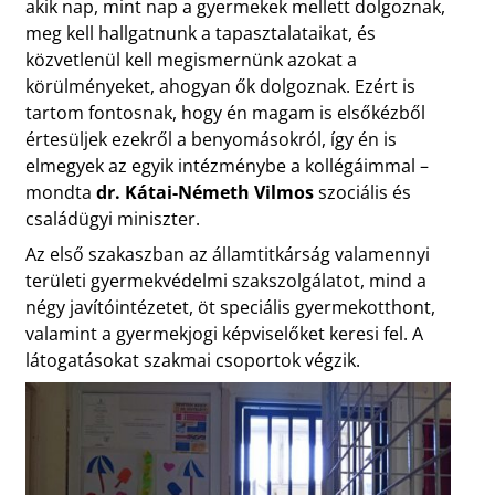
akik nap, mint nap a gyermekek mellett dolgoznak,
meg kell hallgatnunk a tapasztalataikat, és
közvetlenül kell megismernünk azokat a
körülményeket, ahogyan ők dolgoznak. Ezért is
tartom fontosnak, hogy én magam is elsőkézből
értesüljek ezekről a benyomásokról, így én is
elmegyek az egyik intézménybe a kollégáimmal –
mondta
dr. Kátai-Németh Vilmos
szociális és
családügyi miniszter.
Az első szakaszban az államtitkárság valamennyi
területi gyermekvédelmi szakszolgálatot, mind a
négy javítóintézetet, öt speciális gyermekotthont,
valamint a gyermekjogi képviselőket keresi fel. A
látogatásokat szakmai csoportok végzik.