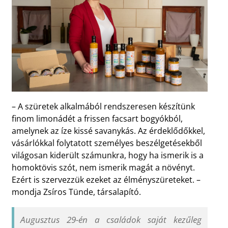
– A szüretek alkalmából rendszeresen készítünk
finom limonádét a frissen facsart bogyókból,
amelynek az íze kissé savanykás. Az érdeklődőkkel,
vásárlókkal folytatott személyes beszélgetésekből
világosan kiderült számunkra, hogy ha ismerik is a
homoktövis szót, nem ismerik magát a növényt.
Ezért is szervezzük ezeket az élményszüreteket. –
mondja Zsíros Tünde, társalapító.
Augusztus 29-én a családok saját kezűleg