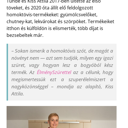
Tünde és Kiss Attila 2017-ben ültette az első
töveket, és 2020 óta állít elő feldolgozott
homoktövis-termékeket: gyümölcsvelőket,
chutney-kat, lekvárokat és szörpöket. Termékeiket
itthon és külföldön is elismerték, több díjat is
bezsebeltek már.
–
Sokan ismerik a homoktövis szót, de magát a
növényt nem — azt sem tudják, milyen egy igazi
szüret, vagy hogyan lesz a bogyóból kész
termék. Az
ÉlménySzürettel
az a célunk, hogy
megismertessük ezt a szuperélelmiszert a
nagyközönséggel
–
mondja az alapító, Kiss
Attila.