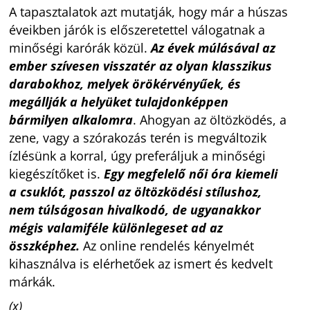
A tapasztalatok azt mutatják, hogy már a húszas
éveikben járók is előszeretettel válogatnak a
minőségi karórák közül.
Az évek múlásával az
ember szívesen visszatér az olyan klasszikus
darabokhoz, melyek örökérvényűek, és
megállják a helyüket tulajdonképpen
bármilyen alkalomra
. Ahogyan az öltözködés, a
zene, vagy a szórakozás terén is megváltozik
ízlésünk a korral, úgy preferáljuk a minőségi
kiegészítőket is.
Egy megfelelő női óra kiemeli
a csuklót, passzol az öltözködési stílushoz,
nem túlságosan hivalkodó, de ugyanakkor
mégis valamiféle különlegeset ad az
összképhez.
Az online rendelés kényelmét
kihasználva is elérhetőek az ismert és kedvelt
márkák.
(x)