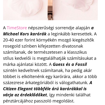
A
TimeStore
népszerűségi sorrendje alapján
a
Michael
Kors
karórák
a leginkább keresettek. A
20-40 ezer forint környékén mozgó kiegészítők
rosegold színben kifejezetten divatosnak
számítanak, de természetesen a klasszikus
stílus kedvelői is megtalálhatják számításukat a
márka ajánlatai között. A
Guess
és a
Fossil
szintén kedveltnek számítanak, ha pedig akár
többet is elköltenénk egy karórára, akkor a több
százezrese árkategóriából is válogathatunk.
A
Citizen
Elegant
többféle
árú
karórákkal is
várja az érdeklődőket
, így mindenki találhat
pénztárcájához passzoló megoldást.