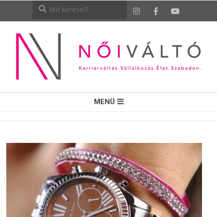
NŐI
MENÜ
VÁLTÓ