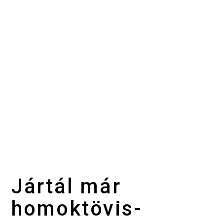
Jártál már
homoktövis-