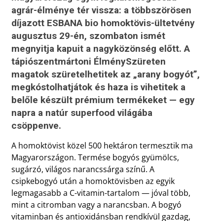
agrár-élménye tér vissza: a többszörösen
díjazott ESBANA bio homoktövis-ültetvény
augusztus 29-én, szombaton ismét
megnyitja kapuit a nagyközönség előtt. A
tápiószentmártoni ÉlménySzüreten
magatok szüretelhetitek az „arany bogyót”,
megkóstolhatjátok és haza is vihetitek a
belőle készült prémium termékeket — egy
napra a natúr superfood világába
csöppenve.
A homoktövist közel 500 hektáron termesztik ma
Magyarországon. Termése bogyós gyümölcs,
sugárzó, világos narancssárga színű. A
csipkebogyó után a homoktövisben az egyik
legmagasabb a C-vitamin-tartalom — jóval több,
mint a citromban vagy a narancsban. A bogyó
vitaminban és antioxidánsban rendkívül gazdag,