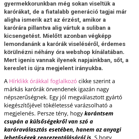
gyermekkorunkban még sokan viseltük a
karórákat, de a fiatalabb generáció tagjai már
aligha ismerik azt az érzést, amikor a
karórára pillantva alig vártuk a suliban a
kicsengetést. Mielőtt azonban végképp
lemondanánk a karórák viseléséről, érdemes
körülnézni néhány óra webshop kínálatában.
Mert igenis vannak ilyenek napjainkban, sőt, a
kereslet is újra megjelent irányukba.
A
Hírklikk órákkal foglalkozó
cikke szerint a
márkás karórák örvendenek igazán nagy
népszerűségnek. Egy jól megválasztott gyártó
kiegészítőjével tökéletessé varázsolható a
megjelenés. Persze tény, hogy
korántsem
csupán a külsőségekről van szó a
karóraválasztás esetében, hanem az anyagi
lehetőségek reprezentálásáról is
. S hogy