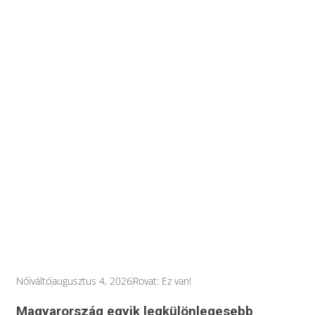
Nőiváltó
augusztus 4, 2026
Rovat:
Ez van!
Magyarország egyik legkülönlegesebb