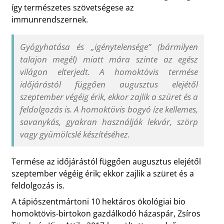
így természetes szövetségese az
immunrendszernek.
Gyógyhatása és „igénytelensége” (bármilyen
talajon megél) miatt mára szinte az egész
világon elterjedt. A homoktövis termése
időjárástól függően augusztus elejétől
szeptember végéig érik, ekkor zajlik a szüret és a
feldolgozás is. A homoktövis bogyó íze kellemes,
savanykás, gyakran használják lekvár, szörp
vagy gyümölcslé készítéséhez.
Termése az időjárástól függően augusztus elejétől
szeptember végéig érik; ekkor zajlik a szüret és a
feldolgozás is.
A tápiószentmártoni 10 hektáros ökológiai bio
homoktövis-birtokon gazdálkodó házaspár, Zsíros