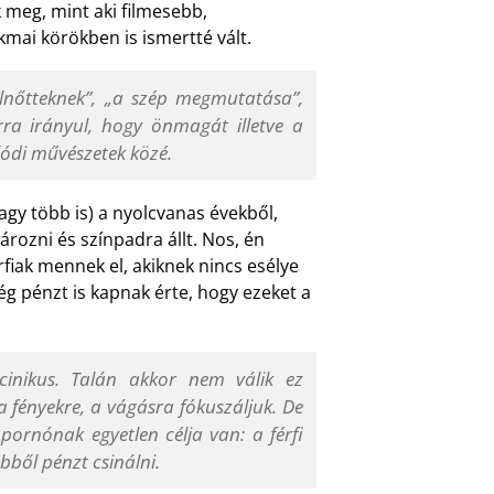
k meg, mint aki filmesebb,
akmai körökben is ismertté vált.
elnőtteknek”, „a szép megmutatása”,
rra irányul, hogy önmagát illetve a
lódi művészetek közé.
gy több is) a nyolcvanas évekből,
ározni és színpadra állt. Nos, én
rfiak mennek el, akiknek nincs esélye
 pénzt is kapnak érte, hogy ezeket a
cinikus. Talán akkor nem válik ez
a fényekre, a vágásra fókuszáljuk. De
ornónak egyetlen célja van: a férfi
bből pénzt csinálni.