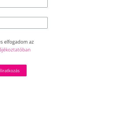
és elfogadom az
ájékoztatóban
liratkozás