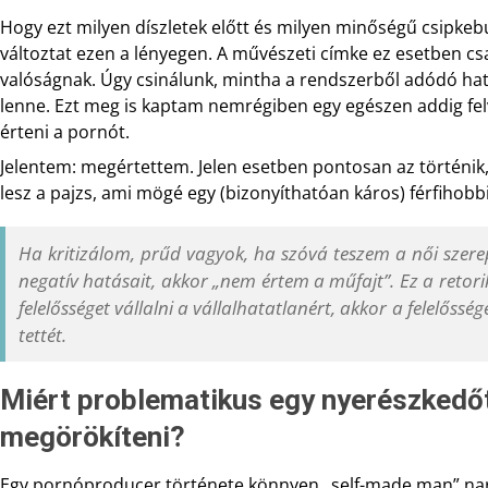
Hogy ezt milyen díszletek előtt és milyen minőségű csipkebu
változtat ezen a lényegen. A művészeti címke ez esetben c
valóságnak. Úgy csinálunk, mintha a rendszerből adódó hata
lenne. Ezt meg is kaptam nemrégiben egy egészen addig felvi
érteni a pornót.
Jelentem: megértettem. Jelen esetben pontosan az történik
lesz a pajzs, ami mögé egy (bizonyíthatóan káros) férfihobbi
Ha kritizálom, prűd vagyok, ha szóvá teszem a női szerep
negatív hatásait, akkor „nem értem a műfajt”. Ez a retor
felelősséget vállalni a vállalhatatlanért, akkor a felelőss
tettét.
Miért problematikus egy nyerészkedőt
megörökíteni?
Egy pornóproducer története könnyen „self-made man” narra