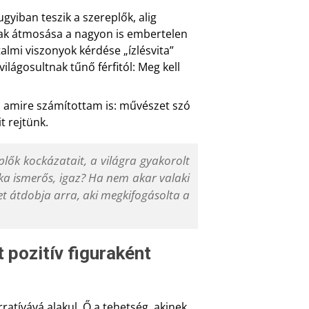
gyiban teszik a szereplők, alig
sak átmosása a nagyon is embertelen
lmi viszonyok kérdése „ízlésvita”
lágosultnak tűnő férfitól: Meg kell
, amire számítottam is: művészet szó
t rejtünk.
lők kockázatait, a világra gyakorolt
ika ismerős, igaz? Ha nem akar valaki
éget átdobja arra, aki megkifogásolta a
 pozitív figuraként
tívává alakul. Ő a tehetség, akinek