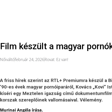
Film készült a magyar pornók
Nőiváltó
február 24, 2026
Rovat:
Ez van!
A friss hírek szerint az RTL+ Premiumra készül a B
’90-es évek magyar pornóiparáról, Kovács „Kovi” Ist
kíséri egy Meztelen igazság című dokumentumfilm 
korszak szereplőinek vallomásaival. Vélemény.
Murinai Angéla írása.