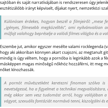
sajtóban és saját narratívájában is rendszeresen úgy jeleni
esztétizálóbb irányt képviselt, díjakat nyert, nemzetközi sz
Különösen érdekes, hogyan beszél a filmjeiről: „mese f
„igényes, filmesebb megközelítés”, ami nyilvánvalóan a
műfajt valahogy bepréselje a valódi filmes világba és a va
Eszembe jut, amikor egyszer mesélte valami rocklegenda (va
hogy aki akkoriban könnyen akart csajozni, az megtanult git
mindig is úgy véltem, hogy a pornóba is leginkább azok a fé
másképpen magas minőségű nőkhöz hozzáférni, itt meg még
nőket kínozhassák.
A pornót művészetként keretezni finoman szólva is 
nevetségessé, ha a figyelmet a technikai megvalósításra, 
még akkor sem vesz tudomást arról, hogy valójában a p
vágyat, szexuális fantáziát normává tenni, kiszolgálni és e