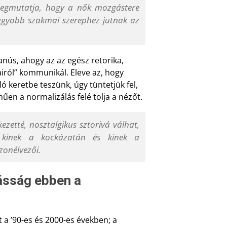
megmutatja, hogy a nők mozgástere
nagyobb szakmai szerephez jutnak az
anús, ahogy az az egész retorika,
airól” kommunikál. Eleve az, hogy
ló keretbe teszünk, úgy tüntetjük fel,
űen a normalizálás felé tolja a nézőt.
ezetté, nosztalgikus sztorivá válhat,
 kinek a kockázatán és kinek a
zonélvezői.
kásság ebben a
 a ’90-es és 2000-es években; a