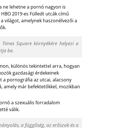
ha ne lehetne a pornó nagyon is
 az HBO 2019-es Fülledt utcák című
a világot, amelynek haszonélvezői a
nők.
 Times Square környékére helyezi a
tja be.
omon, különös tekintettel arra, hogyan
alkozók gazdasági érdekeinek
 a pornográfia az utcai, alacsony
gá, amely már befektetőkkel, mozikban
.
pornó a szexuális forradalom
tté válik.
mányolás, a függőség, az erőszak és a