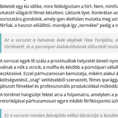
Beletelt egy kis időbe, mire feldolgoztam a hírt. Nem, mint
vitatott világáról filmet készíteni. Láttunk ilyet. Konkrétan
sorozatára gondolok, amely igen élethűen mutatta meg azt 
férfiak, a haszon előállítói, mondjuk így „termékei” pedig a 
Az a sorozat a hetvenes évek elejének New Yorkjába, a
történetét, és a pornóipar kialakulásának időszakát muta
A sorozat egyik fő szála a prostituáltak helyzetét követi ny
válnak a nők a stricik, a maffia és később a pornóipari váll
eszközeivé. Ezzel párhuzamosan bemutatja, miként alakul át
költségvetésű „stag” vetítésekből szervezett, filmes iparág
játszott filmekkel és professzionális produkciókkal működik
A történet hangsúlyt fektet arra a folyamatra, amelyben a 
retorikájával párhuzamosan egyre inkább férfiközpontú üzle
Ez a sorozat minden felszépítés nélkül ábrázolja a kizsák