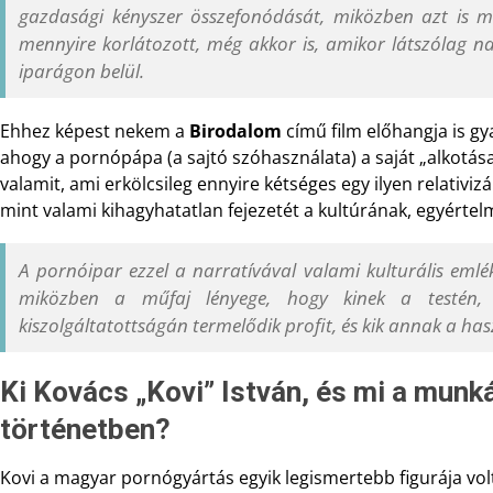
gazdasági kényszer összefonódását, miközben azt is 
mennyire korlátozott, még akkor is, amikor látszólag 
iparágon belül.
Ehhez képest nekem a
Birodalom
című film előhangja is gy
ahogy a pornópápa (a sajtó szóhasználata) a saját „alkotás
valamit, ami erkölcsileg ennyire kétséges egy ilyen relativizá
mint valami kihagyhatatlan fejezetét a kultúrának, egyértelm
A pornóipar ezzel a narratívával valami kulturális emlék
miközben a műfaj lényege, hogy kinek a testén,
kiszolgáltatottságán termelődik profit, és kik annak a has
Ki Kovács „Kovi” István, és mi a mun
történetben?
Kovi a magyar pornógyártás egyik legismertebb figurája volt