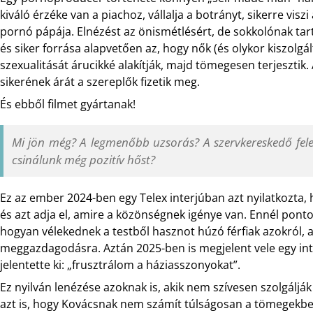
kiváló érzéke van a piachoz, vállalja a botrányt, sikerre viszi 
pornó pápája. Elnézést az önismétlésért, de sokkolónak tart
és siker forrása alapvetően az, hogy nők (és olykor kiszolgál
szexualitását árucikké alakítják, majd tömegesen terjeszti
sikerének árát a szereplők fizetik meg.
És ebből filmet gyártanak!
Mi jön még? A legmenőbb uzsorás? A szervkereskedő fele
csinálunk még pozitív hőst?
Ez az ember 2024-ben egy Telex interjúban azt nyilatkozta,
és azt adja el, amire a közönségnek igénye van. Ennél po
hogyan vélekednek a testből hasznot húzó férfiak azokról, a
meggazdagodásra. Aztán 2025-ben is megjelent vele egy inte
jelentette ki: „frusztrálom a háziasszonyokat”.
Ez nyilván lenézése azoknak is, akik nem szívesen szolgálják k
azt is, hogy Kovácsnak nem számít túlságosan a tömegekben 