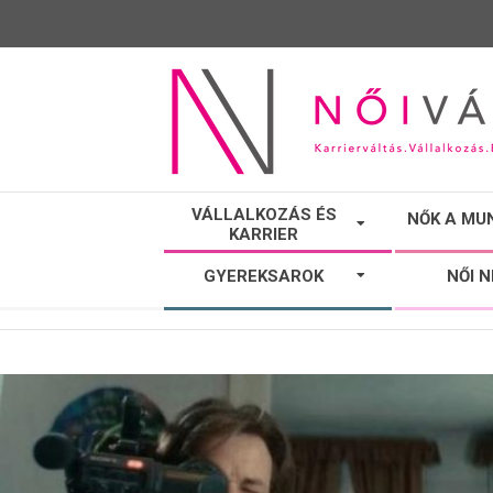
NŐI
VÁLLALKOZÁS ÉS
NŐK A MU
KARRIER
VÁLTÓ
GYEREKSAROK
NŐI 