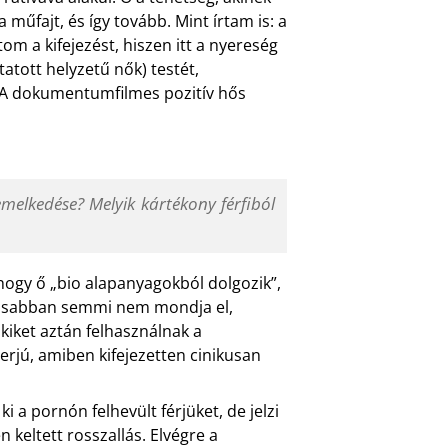
a műfajt, és így tovább. Mint írtam is: a
om a kifejezést, hiszen itt a nyereség
tatott helyzetű nők) testét,
k. A dokumentumfilmes pozitív hős
melkedése? Melyik kártékony férfiból
 hogy ő „bio alapanyagokból dolgozik”,
ntosabban semmi nem mondja el,
kiket aztán felhasználnak a
rjú, amiben kifejezetten cinikusan
i a pornón felhevült férjüket, de jelzi
keltett rosszallás. Elvégre a