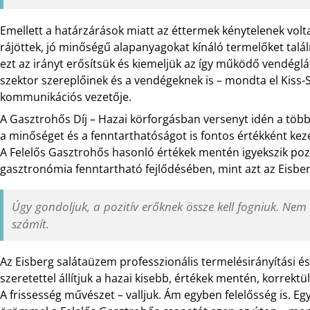
Emellett a határzárások miatt az éttermek kénytelenek volta
rájöttek, jó minőségű alapanyagokat kínáló termelőket találni 
ezt az irányt erősítsük és kiemeljük az így működő vendéglá
szektor szereplőinek és a vendégeknek is – mondta el Kiss-S
kommunikációs vezetője.
A Gasztrohős Díj – Hazai körforgásban versenyt idén a töb
a minőséget és a fenntarthatóságot is fontos értékként kez
A Felelős Gasztrohős hasonló értékek mentén igyekszik pozit
gasztronómia fenntartható fejlődésében, mint azt az Eisberg
Úgy gondoljuk, a pozitív erőknek össze kell fogniuk. N
számít.
Az Eisberg salátaüzem professzionális termelésirányítási é
szeretettel állítjuk a hazai kisebb, értékek mentén, korrektü
A frissesség művészet – valljuk. Ám egyben felelősség is. Eg