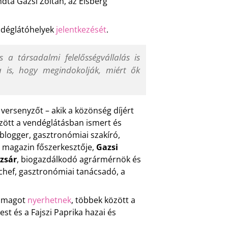
ta Gazsi Zoltán, az Eisberg
endéglátóhelyek
jelentkezését
.
 a társadalmi felelősségvállalás is
a is, hogy megindokolják, miért ők
b versenyzőt – akik a közönség díjért
özött a vendéglátásban ismert és
oblogger, gasztronómiai szakíró,
ás magazin főszerkesztője,
Gazsi
zsár
, biogazdálkodó agrármérnök és
 chef, gasztronómiai tanácsadó, a
somagot
nyerhetnek
, többek között a
t és a Fajszi Paprika hazai és