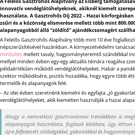
A Felelős Gasztrohős Alapítvány az Eisberg támogatásáva
innovatív vendéglátóhelyeknek, akiknél kiemelt szerep
használata. A Gasztrohős Díj 2022 – Hazai körforgásban
zsűri és a közönség elismerése mellett több mint 800.00
alapanyagokból álló “zöldítő” ajándékcsomagért szállh
A Felelős Gasztrohős Alapítvány több mint 10 éve foglalkoz
népszerűsítésével hazánkban. A környezetvédelmi tanácsa
minősítés
mellett tavaly, hagyományteremtő szándékkal indí
mellyel minden évben egy-egy aktuális témára reagálva sz
példaértékűen működő vendéglátóhelyeket. Habár a pandé
szektor működésére, pozitív hozadéka, hogy egyre több étte
termelők és alapanyagok felé.
– Az idei évben szeretnénk kiemelni és egyfajta „jó gyakorl
vendéglátóhelyeket, akik kiemelten használják a hazai alap
Ahogy a nemzetközi gasztronómiai trendekben is megh
alapanyagok használata, fogások kínálata, úgy itthon 
újra felfedezett zöldségekkel, gabonákkal és hagyományos 