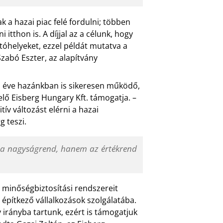
k a hazai piac felé fordulni; többen
itthon is. A díjjal az a célunk, hogy
tóhelyeket, ezzel példát mutatva a
zabó Eszter, az alapítvány
b éve hazánkban is sikeresen működő,
elő Eisberg Hungary Kft. támogatja. –
ív változást elérni a hazai
 teszi.
em a nagyságrend, hanem az értékrend
s minőségbiztosítási rendszereit
l építkező vállalkozások szolgálatába.
y irányba tartunk, ezért is támogatjuk