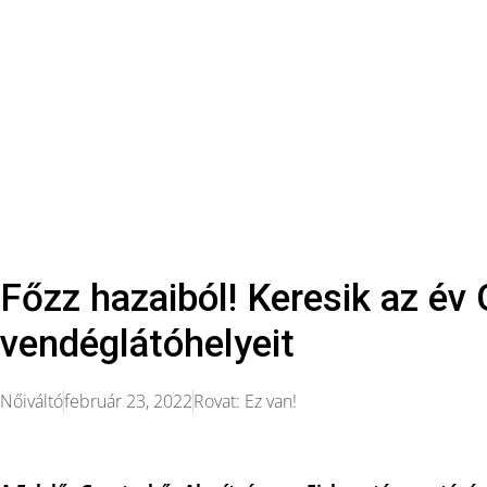
Főzz hazaiból! Keresik az év
vendéglátóhelyeit
Nőiváltó
február 23, 2022
Rovat:
Ez van!