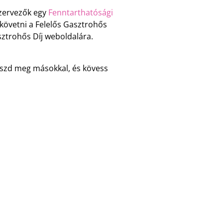
szervezők egy
Fenntarthatósági
követni a Felelős Gasztrohős
asztrohős Díj weboldalára.
 oszd meg másokkal, és kövess