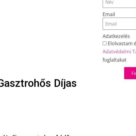
Email
Adatkezelés
Elolvastam 
Adatvédelmi T
foglaltakat
Fe
 Gasztrohős Díjas