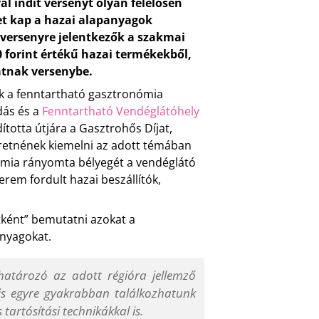
l indít versenyt olyan felelősen
et kap a hazai alapanyagok
 versenyre jelentkezők a szakmai
0 forint értékű hazai termékekből,
atnak versenybe.
ik a fenntartható gasztronómia
dás és a
Fenntartható Vendéglátóhely
totta útjára a Gasztrohős Díjat,
eretnének kiemelni az adott témában
mia rányomta bélyegét a vendéglátó
rem fordult hazai beszállítók,
atként” bemutatni azokat a
anyagokat.
atározó az adott régióra jellemző
is egyre gyakrabban találkozhatunk
tartósítási technikákkal is.