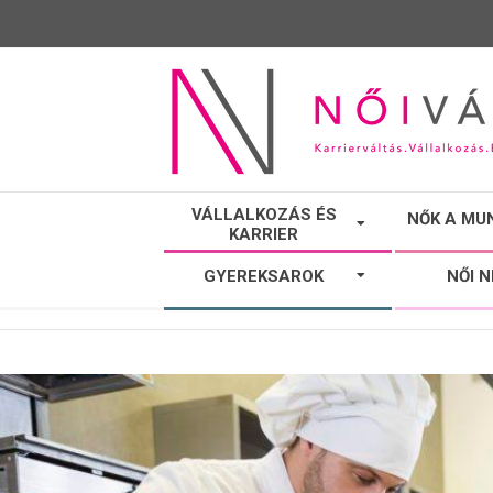
NŐI
VÁLLALKOZÁS ÉS
NŐK A MU
KARRIER
VÁLTÓ
GYEREKSAROK
NŐI 