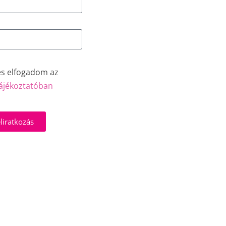
és elfogadom az
ájékoztatóban
liratkozás