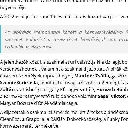
örömmel a Felelős Gasztrohős csapatát ezen az úton – mond
ügyvezetője.
A 2022-es díjra február 19. és március 6. között várják a v
Az elbírálás szempontjai között a környezetvédelem és
szerepel, valamint a nevezőknek lehetőségük van arr
érdemlik az elismerést.
A jelentkezők közül, a szakmai zsűri választja ki a tíz legjob
versenyezhetnek- , valamint a szakmai díjazottat. A bírák k
elismert személyek kapnak helyet;
Mautner Zsófia
, gasztr
Szende Gabriella
, fenntarthatósági aktivista, a Vendéglát
Zoltán
, az Eisberg Hungary Kft. ügyvezetője,
Horváth Boldi
a Farm2Fork ügyvezető tulajdonosa valamint
Segal Viktor
,
Magyar Bocuse d’Or Akadémia tagja.
A díjazottak a szakmai elismerés mellett értékes ajándékc
CleanEco, a Grapoila, a RAKUN Dobozközösség, a Funky Fores
környezetbarát termékeivel.