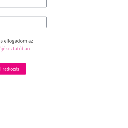
és elfogadom az
ájékoztatóban
liratkozás