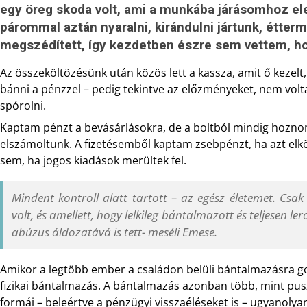
egy öreg skoda volt, ami a munkába járásomhoz ele
párommal aztán nyaralni, kirándulni jártunk, étter
megszédített, így kezdetben észre sem vettem, ho
Az összeköltözésünk után közös lett a kassza, amit ő kezelt,
bánni a pénzzel – pedig tekintve az előzményeket, nem vol
spórolni.
Kaptam pénzt a bevásárlásokra, de a boltból mindig hoznom k
elszámoltunk. A fizetésemből kaptam zsebpénzt, ha azt elk
sem, ha jogos kiadások merültek fel.
Mindent kontroll alatt tartott – az egész életemet. Csa
volt, és amellett, hogy lelkileg bántalmazott és teljesen
abúzus áldozatává is tett- meséli Emese.
Amikor a legtöbb ember a családon belüli bántalmazásra gon
fizikai bántalmazás. A bántalmazás azonban több, mint puszt
formái – beleértve a pénzügyi visszaéléseket is – ugyanolya