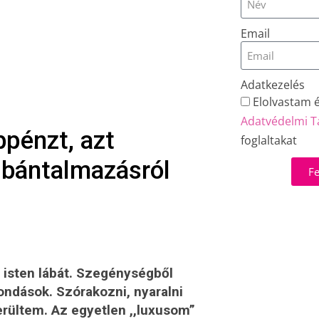
Email
Adatkezelés
Elolvastam 
Adatvédelmi T
bpénzt, azt
foglaltakat
 bántalmazásról
Fe
isten lábát. Szegénységből
ndások. Szórakozni, nyaralni
rültem. Az egyetlen ,,luxusom”