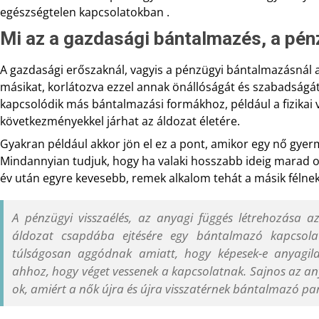
egészségtelen kapcsolatokban .
Mi az a gazdasági bántalmazés, a pén
A gazdasági erőszaknál, vagyis a pénzügyi bántalmazásnál az
másikat, korlátozva ezzel annak önállóságát és szabadságát.
kapcsolódik más bántalmazási formákhoz, például a fizikai v
következményekkel járhat az áldozat életére.
Gyakran például akkor jön el ez a pont, amikor egy nő gyer
Mindannyian tudjuk, hogy ha valaki hosszabb ideig marad ot
év után egyre kevesebb, remek alkalom tehát a másik félnek a
A pénzügyi visszaélés, az anyagi függés létrehozása 
áldozat csapdába ejtésére egy bántalmazó kapcsol
túlságosan aggódnak amiatt, hogy képesek-e anyagila
ahhoz, hogy véget vessenek a kapcsolatnak. Sajnos az an
ok, amiért a nők újra és újra visszatérnek bántalmazó pa