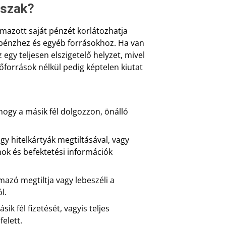
őszak?
lmazott saját pénzét korlátozhatja
n pénzhez és egyéb forrásokhoz. Ha van
z egy teljesen elszigetelő helyzet, mivel
őforrások nélkül pedig képtelen kiutat
gy a másik fél dolgozzon, önálló
gy hitelkártyák megtiltásával, vagy
ok és befektetési információk
azó megtiltja vagy lebeszéli a
l.
ik fél fizetését, vagyis teljes
elett.