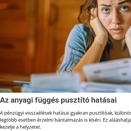
Az anyagi függés pusztító hatásai
A pénzügyi visszaélések hatásai gyakran pusztítóak, különös
legtöbb esetben érzelmi bántalmazás is kíséri. Ez alááshat
kezelje a helyzetet.