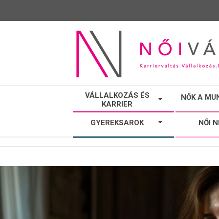
NŐI
VÁLLALKOZÁS ÉS
NŐK A MU
KARRIER
VÁLTÓ
GYEREKSAROK
NŐI 