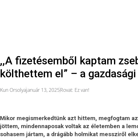
,,A fizetésemből kaptam zse
költhettem el” – a gazdasági
Kun Orsolya
január 13, 2025
Rovat:
Ez van!
Mikor megismerkedtünk azt hittem, megfogtam az 
jöttem, mindennaposak voltak az életemben a lemo
sohasem jártam, a drágább holmikat messziről elke