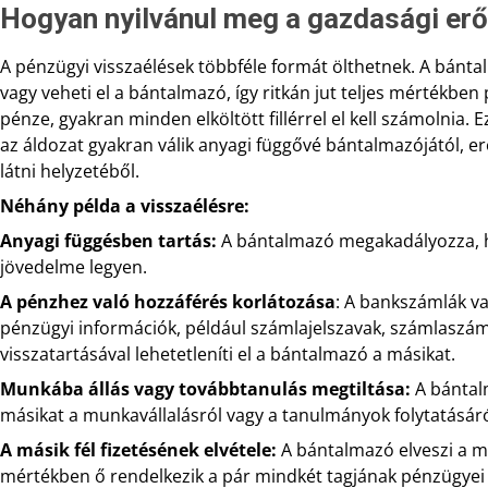
Hogyan nyilvánul meg a gazdasági er
A pénzügyi visszaélések többféle formát ölthetnek. A bánta
vagy veheti el a bántalmazó, így ritkán jut teljes mértékbe
pénze, gyakran minden elköltött fillérrel el kell számolnia. E
az áldozat gyakran válik anyagi függővé bántalmazójától, er
látni helyzetéből.
Néhány példa a visszaélésre:
Anyagi függésben tartás:
A bántalmazó megakadályozza, ho
jövedelme legyen.
A pénzhez való hozzáférés korlátozása
: A bankszámlák va
pénzügyi információk, például számlajelszavak, számlaszám
visszatartásával lehetetleníti el a bántalmazó a másikat.
Munkába állás vagy továbbtanulás megtiltása:
A bántalm
másikat a munkavállalásról vagy a tanulmányok folytatásáró
A másik fél fizetésének elvétele:
A bántalmazó elveszi a más
mértékben ő rendelkezik a pár mindkét tagjának pénzügyei f