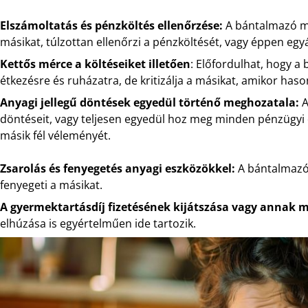
Elszámoltatás és pénzköltés ellenőrzése:
A bántalmazó mi
másikat, túlzottan ellenőrzi a pénzköltését, vagy éppen egy
Kettős mérce a költéseiket illetően
: Előfordulhat, hogy a
étkezésre és ruházatra, de kritizálja a másikat, amikor haso
Anyagi jellegű döntések egyedül történő meghozatala:
A
döntéseit, vagy teljesen egyedül hoz meg minden pénzügyi d
másik fél véleményét.
Zsarolás és fenyegetés anyagi eszközökkel:
A bántalmazó 
fenyegeti a másikat.
A gyermektartásdíj fizetésének kijátszása vagy annak 
elhúzása is egyértelműen ide tartozik.