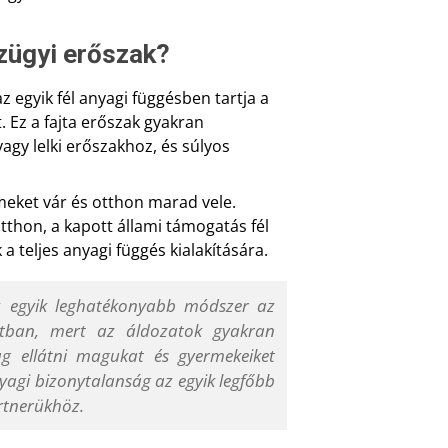
zügyi erőszak?
 egyik fél anyagi függésben tartja a
 Ez a fajta erőszak gyakran
agy lelki erőszakhoz, és súlyos
meket vár és otthon marad vele.
thon, a kapott állami támogatás fél
 teljes anyagi függés kialakítására.
az egyik leghatékonyabb módszer az
atban, mert az áldozatok gyakran
g ellátni magukat és gyermekeiket
yagi bizonytalanság az egyik legfőbb
rtnerükhöz.