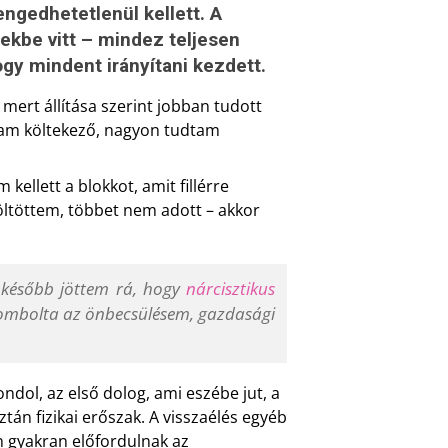
ngedhetetlenül kellett. A
mekbe vitt – mindez teljesen
gy mindent irányítani kezdett.
 mert állítása szerint jobban tudott
tam költekező, nagyon tudtam
ellett a blokkot, amit fillérre
öltöttem, többet nem adott – akkor
k később jöttem rá, hogy
nárcisztikus
 lerombolta az önbecsülésem, gazdasági
dol, az első dolog, ami eszébe jut, a
án fizikai erőszak. A visszaélés egyéb
n gyakran előfordulnak az