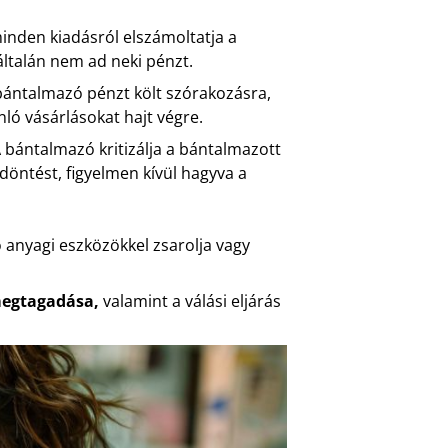
nden kiadásról elszámoltatja a
általán nem ad neki pénzt.
 bántalmazó pénzt költ szórakozásra,
nló vásárlásokat hajt végre.
 bántalmazó kritizálja a bántalmazott
öntést, figyelmen kívül hagyva a
anyagi eszközökkel zsarolja vagy
megtagadása,
valamint a válási eljárás