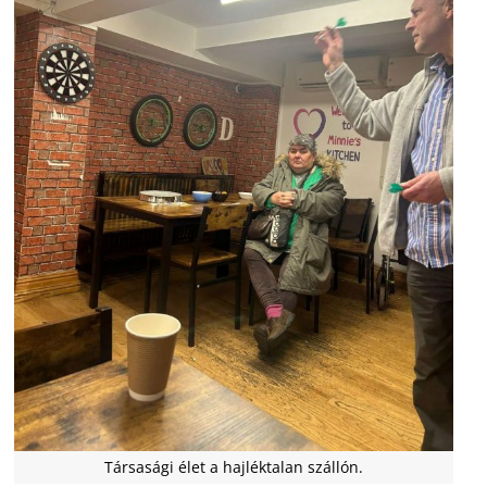
Társasági élet a hajléktalan szállón.