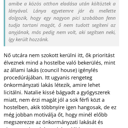
amibe a közös otthon eladása után költöztek a
lányával. Lánya egyetemre jár és mellette
dolgozik, hogy egy nagyon pici szobában fenn
tudja tartani magát, ő nem tudott segíteni az
anyjának, más pedig nem volt, aki segítsen neki,
így került hozzánk.
Nő utcára nem szokott kerülni itt, ők prioritást
élveznek mind a hostelbe való bekerülés, mint
az állami lakás (council house) igénylés
procedúrájában. Itt ugyanis rengeteg
önkormányzati lakás létezik, amire lehet
licitálni. Natalie kissé bágyadt a gyógyszerek
miatt, nem érzi magát jól a sok férfi közt a
hostelben, akik többnyire igen hangosak, de ez
még jobban motiválja őt, hogy minél előbb
megszerezze az önkormányzati lakását és