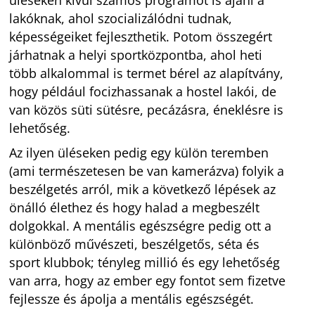
lakóknak, ahol szocializálódni tudnak,
képességeiket fejleszthetik. Potom összegért
járhatnak a helyi sportközpontba, ahol heti
több alkalommal is termet bérel az alapítvány,
hogy például focizhassanak a hostel lakói, de
van közös süti sütésre, pecázásra, éneklésre is
lehetőség.
Az ilyen üléseken pedig egy külön teremben
(ami természetesen be van kamerázva) folyik a
beszélgetés arról, mik a következő lépések az
önálló élethez és hogy halad a megbeszélt
dolgokkal. A mentális egészségre pedig ott a
különböző művészeti, beszélgetős, séta és
sport klubbok; tényleg millió és egy lehetőség
van arra, hogy az ember egy fontot sem fizetve
fejlessze és ápolja a mentális egészségét.