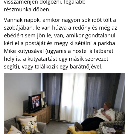
visszamenjen dolgozni, legalább
részmunkaidőben.
Vannak napok, amikor nagyon sok időt tölt a
szobájában, le van húzva a redőny és még az
ebédért sem jön le, van, amikor gondtalanul
kéri el a postáját és megy ki sétálni a parkba
Mike kutyusával (ugyanis a hostel állatbarát
hely is, a kutyatartást egy másik szervezet
segíti), vagy találkozik egy barátnőjével.