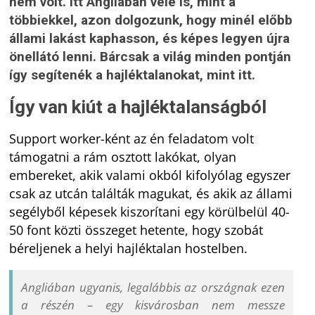
nem volt. Itt Angliában vele is, mint a
többiekkel, azon dolgozunk, hogy minél előbb
állami lakást kaphasson, és képes legyen újra
önellátó lenni. Bárcsak a világ minden pontján
így segítenék a hajléktalanokat, mint itt.
Így van kiút a hajléktalanságból
Support worker-ként az én feladatom volt
támogatni a rám osztott lakókat, olyan
embereket, akik valami okból kifolyólag egyszer
csak az utcán találták magukat, és akik az állami
segélyből képesek kiszorítani egy körülbelül 40-
50 font közti összeget hetente, hogy szobát
béreljenek a helyi hajléktalan hostelben.
Angliában ugyanis, legalábbis az országnak ezen
a részén – egy kisvárosban nem messze