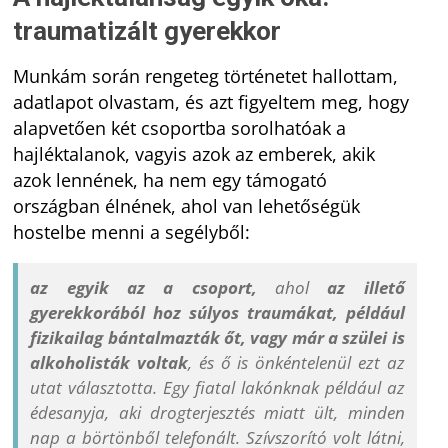
traumatizált gyerekkor
Munkám során rengeteg történetet hallottam,
adatlapot olvastam, és azt figyeltem meg, hogy
alapvetően két csoportba sorolhatóak a
hajléktalanok, vagyis azok az emberek, akik
azok lennének, ha nem egy támogató
országban élnének, ahol van lehetőségük
hostelbe menni a segélyből:
az egyik az a csoport,
ahol
az illető
gyerekkorából hoz súlyos traumákat, például
fizikailag bántalmazták őt, vagy már a szülei is
alkoholisták voltak
, és ő is önkéntelenül ezt az
utat választotta. Egy fiatal lakónknak például az
édesanyja, aki drogterjesztés miatt ült, minden
nap a börtönből telefonált. Szívszorító volt látni,