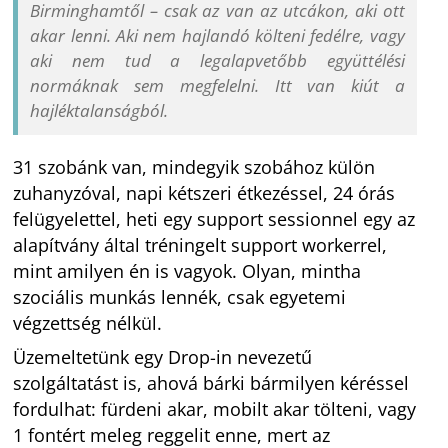
Birminghamtől – csak az van az utcákon, aki ott
akar lenni. Aki nem hajlandó költeni fedélre, vagy
aki nem tud a legalapvetőbb együttélési
normáknak sem megfelelni. Itt van kiút a
hajléktalanságból.
31 szobánk van, mindegyik szobához külön
zuhanyzóval, napi kétszeri étkezéssel, 24 órás
felügyelettel, heti egy support sessionnel egy az
alapítvány által tréningelt support workerrel,
mint amilyen én is vagyok. Olyan, mintha
szociális munkás lennék, csak egyetemi
végzettség nélkül.
Üzemeltetünk egy Drop-in nevezetű
szolgáltatást is, ahová bárki bármilyen kéréssel
fordulhat: fürdeni akar, mobilt akar tölteni, vagy
1 fontért meleg reggelit enne, mert az