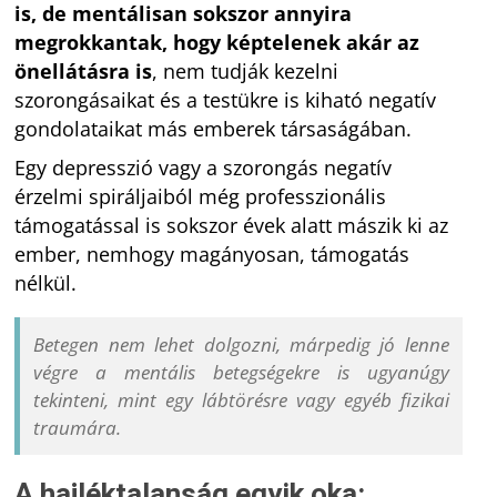
is, de mentálisan sokszor annyira
megrokkantak, hogy képtelenek akár az
önellátásra is
, nem tudják kezelni
szorongásaikat és a testükre is kiható negatív
gondolataikat más emberek társaságában.
Egy depresszió vagy a szorongás negatív
érzelmi spiráljaiból még professzionális
támogatással is sokszor évek alatt mászik ki az
ember, nemhogy magányosan, támogatás
nélkül.
Betegen nem lehet dolgozni, márpedig jó lenne
végre a mentális betegségekre is ugyanúgy
tekinteni, mint egy lábtörésre vagy egyéb fizikai
traumára.
A hajléktalanság egyik oka: