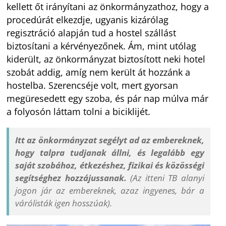
kellett őt irányítani az önkormányzathoz, hogy a
procedúrát elkezdje, ugyanis kizárólag
regisztráció alapján tud a hostel szállást
biztosítani a kérvényezőnek. Ám, mint utólag
kiderült, az önkormányzat biztosított neki hotel
szobát addig, amíg nem került át hozzánk a
hostelba. Szerencséje volt, mert gyorsan
megüresedett egy szoba, és pár nap múlva már
a folyosón láttam tolni a biciklijét.
Itt az önkormányzat segélyt ad az embereknek,
hogy talpra tudjanak állni, és legalább egy
saját szobához, étkezéshez, fizikai és közösségi
segítséghez hozzájussanak.
(Az itteni TB alanyi
jogon jár az embereknek, azaz ingyenes, bár a
várólisták igen hosszúak).