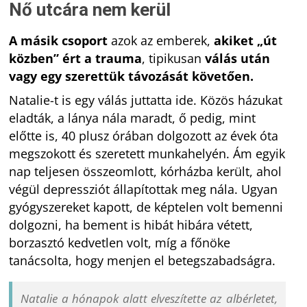
Nő utcára nem kerül
A másik csoport
azok az emberek,
akiket „út
közben” ért a trauma
, tipikusan
válás után
vagy egy szerettük
távozását követően.
Natalie-t is egy válás juttatta ide. Közös házukat
eladták, a lánya nála maradt, ő pedig, mint
előtte is, 40 plusz órában dolgozott az évek óta
megszokott és szeretett munkahelyén. Ám egyik
nap teljesen összeomlott, kórházba került, ahol
végül depressziót állapítottak meg nála. Ugyan
gyógyszereket kapott, de képtelen volt bemenni
dolgozni, ha bement is hibát hibára vétett,
borzasztó kedvetlen volt, míg a főnöke
tanácsolta, hogy menjen el betegszabadságra.
Natalie a hónapok alatt elveszítette az albérletet,