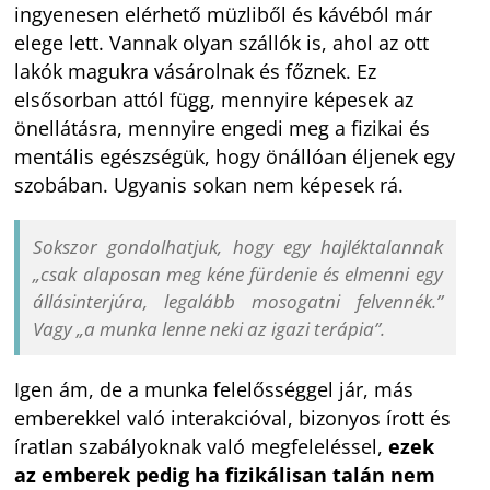
ingyenesen elérhető müzliből és kávéból már
elege lett. Vannak olyan szállók is, ahol az ott
lakók magukra vásárolnak és főznek. Ez
elsősorban attól függ, mennyire képesek az
önellátásra, mennyire engedi meg a fizikai és
mentális egészségük, hogy önállóan éljenek egy
szobában. Ugyanis sokan nem képesek rá.
Sokszor gondolhatjuk, hogy egy hajléktalannak
„csak alaposan meg kéne fürdenie és elmenni egy
állásinterjúra, legalább mosogatni felvennék.”
Vagy „a munka lenne neki az igazi terápia”.
Igen ám, de a munka felelősséggel jár, más
emberekkel való interakcióval, bizonyos írott és
íratlan szabályoknak való megfeleléssel,
ezek
az emberek pedig ha fizikálisan talán nem