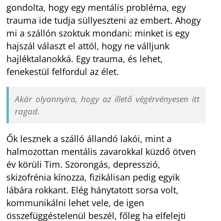
gondolta, hogy egy mentális probléma, egy
trauma ide tudja süllyeszteni az embert. Ahogy
mi a szállón szoktuk mondani: minket is egy
hajszál választ el attól, hogy ne válljunk
hajléktalanokká. Egy trauma, és lehet,
fenekestül felfordul az élet.
Akár olyannyira, hogy az illető végérvényesen itt
ragad.
Ők lesznek a szálló állandó lakói, mint a
halmozottan mentális zavarokkal küzdő ötven
év körüli Tim. Szorongás, depresszió,
skizofrénia kínozza, fizikálisan pedig egyik
lábára rokkant. Elég hánytatott sorsa volt,
kommunikálni lehet vele, de igen
összefüggéstelenül beszél, főleg ha elfelejti