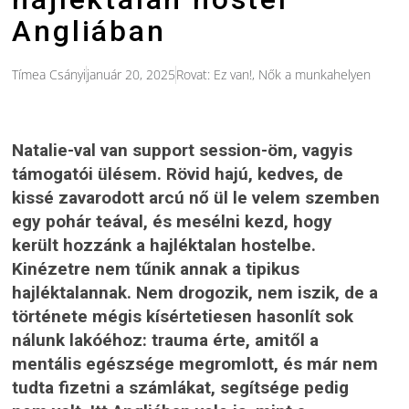
Angliában
Tímea Csányi
január 20, 2025
Rovat:
Ez van!
,
Nők a munkahelyen
Natalie-val van support session-öm, vagyis
támogatói ülésem. Rövid hajú, kedves, de
kissé zavarodott arcú nő ül le velem szemben
egy pohár teával, és mesélni kezd, hogy
került hozzánk a hajléktalan hostelbe.
Kinézetre nem tűnik annak a tipikus
hajléktalannak. Nem drogozik, nem iszik, de a
története mégis kísértetiesen hasonlít sok
nálunk lakóéhoz: trauma érte, amitől a
mentális egészsége megromlott, és már nem
tudta fizetni a számlákat, segítsége pedig