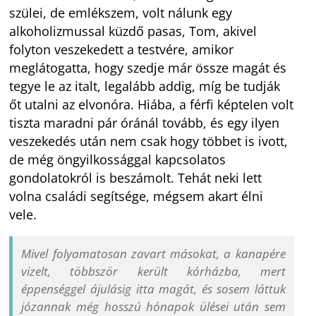
szülei, de emlékszem, volt nálunk egy
alkoholizmussal küzdő pasas, Tom, akivel
folyton veszekedett a testvére, amikor
meglátogatta, hogy szedje már össze magát és
tegye le az italt, legalább addig, míg be tudják
őt utalni az elvonóra. Hiába, a férfi képtelen volt
tiszta maradni pár óránál tovább, és egy ilyen
veszekedés után nem csak hogy többet is ivott,
de még öngyilkossággal kapcsolatos
gondolatokról is beszámolt. Tehát neki lett
volna családi segítsége, mégsem akart élni
vele.
Mivel folyamatosan zavart másokat, a kanapére
vizelt, többször került kórházba, mert
éppenséggel ájulásig itta magát, és sosem láttuk
józannak még hosszú hónapok ülései után sem