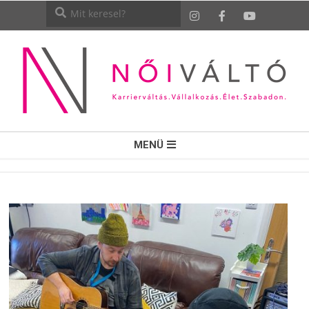
NŐI
MENÜ
VÁLTÓ