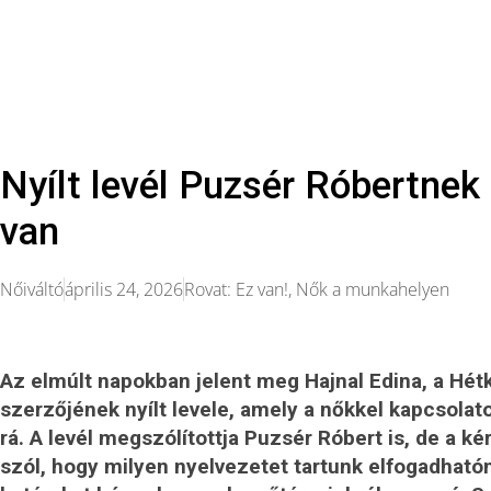
Nyílt levél Puzsér Róbertnek
van
Nőiváltó
április 24, 2026
Rovat:
Ez van!
,
Nők a munkahelyen
Az elmúlt napokban jelent meg Hajnal Edina, a Hé
szerzőjének nyílt levele, amely a nőkkel kapcsola
rá. A levél megszólítottja Puzsér Róbert is, de a ké
szól, hogy milyen nyelvezetet tartunk elfogadhat