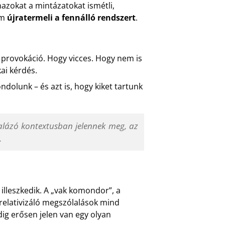
azokat a mintázatokat ismétli,
em
újratermeli a fennálló rendszert
.
y provokáció. Hogy vicces. Hogy nem is
ai kérdés.
ndolunk – és azt is, hogy kiket tartunk
alázó kontextusban jelennek meg, az
.
lleszkedik. A „vak komondor”, a
relativizáló megszólalások mind
g erősen jelen van egy olyan