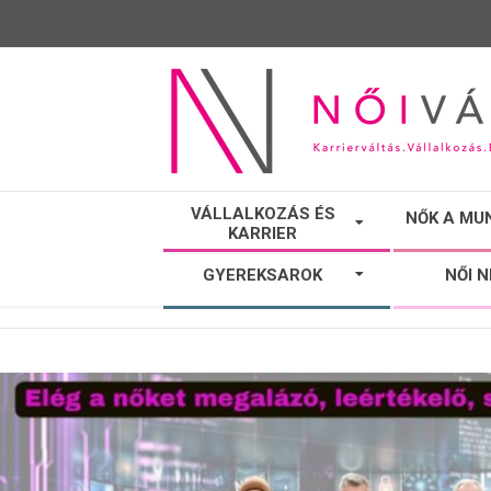
NŐI
VÁLLALKOZÁS ÉS
NŐK A MU
KARRIER
VÁLTÓ
GYEREKSAROK
NŐI 