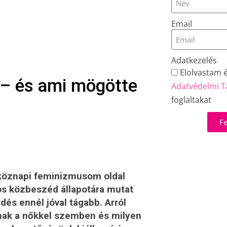
Email
Adatkezelés
Elolvastam 
 – és ami mögötte
Adatvédelmi T
foglaltakat
Fe
tköznapi feminizmusom oldal
tos közbeszéd állapotára mutat
rdés ennél jóval tágabb. Arról
ónak a nőkkel szemben és milyen