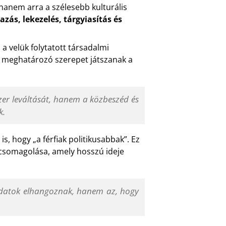
, hanem arra a szélesebb kulturális
zás, lekezelés, tárgyiasítás és
 a velük folytatott társadalmi
s meghatározó szerepet játszanak a
zer leváltását, hanem a közbeszéd és
k.
s, hogy „a férfiak politikusabbak”. Ez
acsomagolása, amely hosszú ideje
ndatok elhangoznak, hanem az, hogy