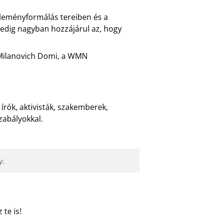
éleményformálás tereiben és a
pedig nagyban hozzájárul az, hogy
t Milanovich Domi, a WMN
, írók, aktivisták, szakemberek,
szabályokkal.
y.
 te is!