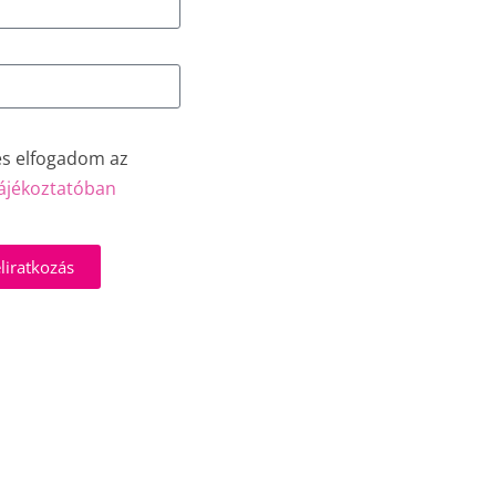
és elfogadom az
ájékoztatóban
liratkozás