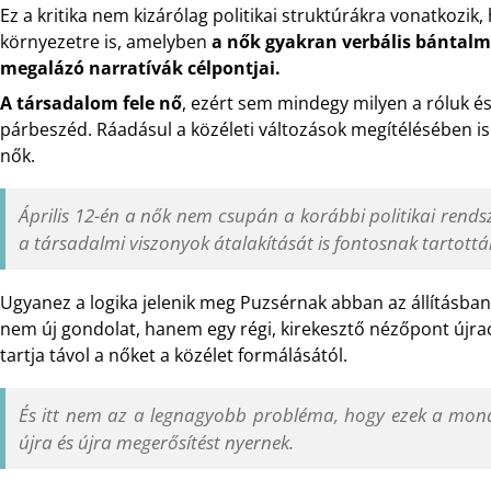
Ez a kritika nem kizárólag politikai struktúrákra vonatkozik
környezetre is, amelyben
a nők gyakran verbális bántalma
megalázó narratívák célpontjai.
A társadalom fele nő
, ezért sem mindegy milyen a róluk és
párbeszéd. Ráadásul a közéleti változások megítélésében i
nők.
Április 12-én a nők nem csupán a korábbi politikai rends
a társadalmi viszonyok átalakítását is fontosnak tartottá
Ugyanez a logika jelenik meg Puzsérnak abban az állításban i
nem új gondolat, hanem egy régi, kirekesztő nézőpont újr
tartja távol a nőket a közélet formálásától.
És itt nem az a legnagyobb probléma, hogy ezek a mo
újra és újra megerősítést nyernek.