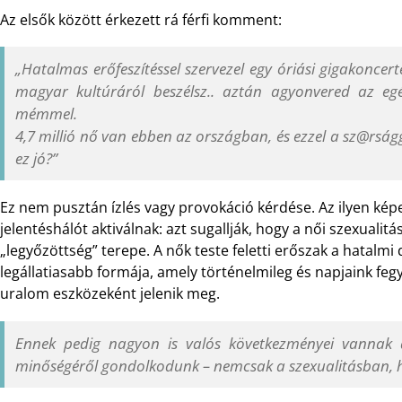
Az elsők között érkezett rá férfi komment:
„
Hatalmas erőfeszítéssel szervezel egy óriási gigakoncert
magyar kultúráról beszélsz.. aztán agyonvered az eg
mémmel.
4,7 millió nő van ebben az országban, és ezzel a sz@rság
ez jó?”
Ez nem pusztán ízlés vagy provokáció kérdése. Az ilyen kép
jelentéshálót aktiválnak: azt sugallják, hogy a női szexualit
„legyőzöttség” terepe. A nők teste feletti erőszak a hatalmi
legállatiasabb formája, amely történelmileg és napjaink fegy
uralom eszközeként jelenik meg.
Ennek pedig nagyon is valós következményei vannak 
minőségéről gondolkodunk – nemcsak a szexualitásban,