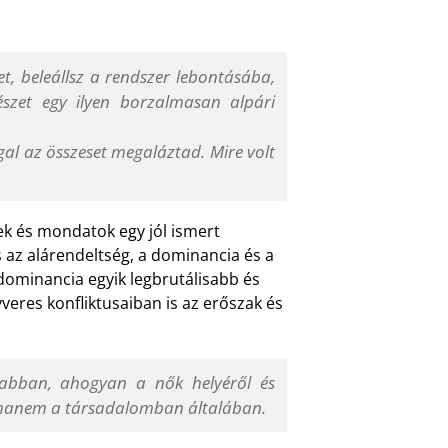
et, beleállsz a rendszer lebontásába,
észet egy ilyen borzalmasan alpári
gal az összeset megaláztad. Mire volt
ek és mondatok egy jól ismert
ás az alárendeltség, a dominancia és a
 dominancia egyik legbrutálisabb és
veres konfliktusaiban is az erőszak és
abban, ahogyan a nők helyéről és
 hanem a társadalomban általában.