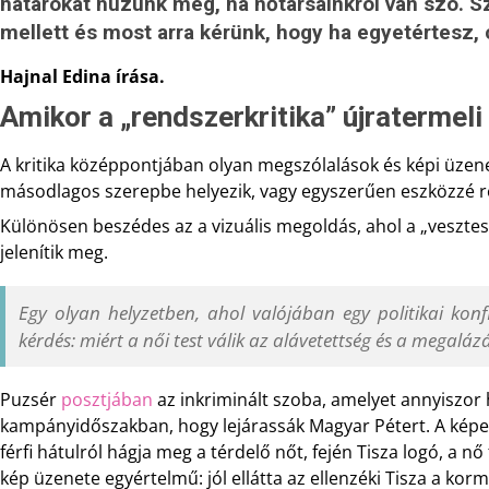
határokat húzunk meg, ha nőtársainkról van szó. Sz
mellett és most arra kérünk, hogy ha egyetértesz, c
Hajnal Edina írása.
Amikor a „rendszerkritika” újratermeli
A kritika középpontjában olyan megszólalások és képi üzene
másodlagos szerepbe helyezik, vagy egyszerűen eszközzé r
Különösen beszédes az a vizuális megoldás, ahol a „vesztes”
jelenítik meg.
Egy olyan helyzetben, ahol valójában egy politikai konfl
kérdés: miért a női test válik az alávetettség és a megalázá
Puzsér
posztjában
az inkriminált szoba, amelyet annyiszor
kampányidőszakban, hogy lejárassák Magyar Pétert. A képen 
férfi hátulról hágja meg a térdelő nőt, fején Tisza logó, a nő
kép üzenete egyértelmű: jól ellátta az ellenzéki Tisza a kor