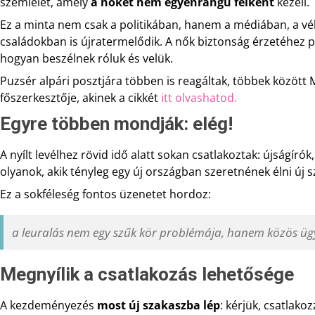
szemlélet, amely
a nőket nem egyenrangú félként
kezeli.
Ez a minta nem csak a politikában, hanem a médiában, a v
családokban is újratermelődik. A nők biztonság érzetéhez 
hogyan beszélnek róluk és velük.
Puzsér alpári posztjára többen is reagáltak, többek közöt
főszerkesztője, akinek a cikkét
itt olvashatod.
Egyre többen mondják: elég!
A nyílt levélhez rövid idő alatt sokan csatlakoztak: újságírók
olyanok, akik tényleg egy új országban szeretnének élni új 
Ez a sokféleség fontos üzenetet hordoz:
a leuralás nem egy szűk kör problémája, hanem közös üg
Megnyílik a csatlakozás lehetősége
A kezdeményezés
most új szakaszba lép
: kérjük, csatlakozz