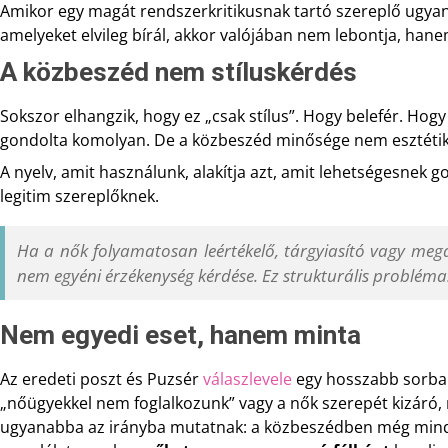
Amikor egy magát rendszerkritikusnak tartó szereplő ugyan
amelyeket elvileg bírál, akkor valójában nem lebontja, han
A közbeszéd nem stíluskérdés
Sokszor elhangzik, hogy ez „csak stílus”. Hogy belefér. Hog
gondolta komolyan.
De a közbeszéd minősége nem esztétik
A nyelv, amit használunk, alakítja azt, amit lehetségesnek go
legitim szereplőknek.
Ha a nők folyamatosan leértékelő, tárgyiasító vagy meg
nem egyéni érzékenység kérdése. Ez strukturális probléma
Nem egyedi eset, hanem minta
Az eredeti poszt és Puzsér
válaszlevele
egy hosszabb sorba i
„nőügyekkel nem foglalkozunk” vagy a nők szerepét kizáró, 
ugyanabba az irányba mutatnak: a közbeszédben még mindi