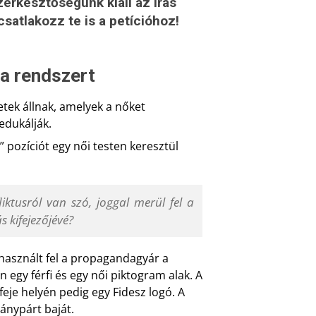
erkesztőségünk kiáll az írás
satlakozz te is a petícióhoz!
 a rendszert
tek állnak, amelyek a nőket
edukálják.
 pozíciót egy női testen keresztül
iktusról van szó, joggal merül fel a
s kifejezőjévé?
 használt fel a propagandagyár a
egy férfi és egy női piktogram alak. A
 feje helyén pedig egy Fidesz logó. A
mánypárt baját.