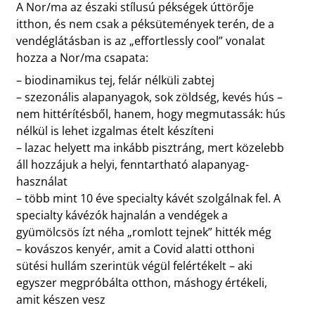
A Nor/ma az északi stílusú pékségek úttörője
itthon, és nem csak a péksütemények terén, de a
vendéglátásban is az „effortlessly cool” vonalat
hozza a Nor/ma csapata:
– biodinamikus tej, felár nélküli zabtej
– szezonális alapanyagok, sok zöldség, kevés hús –
nem hittérítésből, hanem, hogy megmutassák: hús
nélkül is lehet izgalmas ételt készíteni
– lazac helyett ma inkább pisztráng, mert közelebb
áll hozzájuk a helyi, fenntartható alapanyag-
használat
– több mint 10 éve specialty kávét szolgálnak fel. A
specialty kávézók hajnalán a vendégek a
gyümölcsös ízt néha „romlott tejnek” hitték még
– kovászos kenyér, amit a Covid alatti otthoni
sütési hullám szerintük végül felértékelt – aki
egyszer megpróbálta otthon, máshogy értékeli,
amit készen vesz