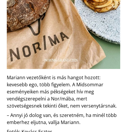
Mariann vezetőként is más hangot hozott:
kevesebb ego, több figyelem. A Midsommar
eseményeiken más pékségeket hív meg
vendégszerepelni a Nor/mába, mert
szövetségesnek tekinti őket, nem versenytársnak.
– Annyi jó dolog van, és szeretném, ha minél több
emberhez eljutna, vallja Mariann.
Fotók: Kovács Eszter