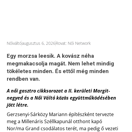
Nőiváltó
augusztus 6, 2026
Rovat:
Női Network
Egy morzsa leesik. A kovász néha
megmakacsolja magát. Nem lehet mindig
tökéletes minden. És ettől még minden
rendben van.
A női gasztro cikksorozat a II. kerületi Margit-
negyed és a Női Váltó közös együttműködésében
jött létre.
Gerzsenyi-Sárközy Mariann építészként tervezte
meg a Millenáris Széllkapunál otthont kapó
Nor/ma Grand csodálatos terét, ma pedig ő vezeti