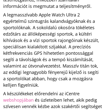
információt is megmutat a teljesítményről.
A legmasszívabb Apple Watch Ultra 2
egyértelmű szintugrás kalandvágyóknak és a
sportolóknak. A sokoldalú okosóra tökéletes
edzőtárs az állóképességi sportok, a kültéri
kihívások és a vízi sportok rajongóinak készült,
speciálisan kialakított szíjakkal. A precíziós
kétfrekvenciás GPS hihetetlen pontossággal
segíti a távolságok és a tempó kiszámítását,
valamint az útvonalvezetést. Masszív titán tok,
az eddigi legnagyobb fényerejű kijelző is segíti
a sportolókat abban, hogy csak a mozgásra
kelljen figyelniük.
A készülékeket előrendelni az iCentre
webshopjában
és üzleteiben lehet, akik pedig
szívesen vennék kézbe azok szakértői segítséget