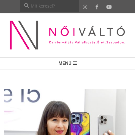
NŐI
MENÜ
VÁLTÓ