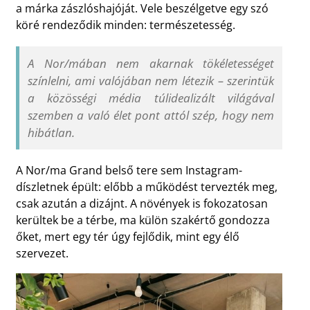
a márka zászlóshajóját. Vele beszélgetve egy szó
köré rendeződik minden: természetesség.
A Nor/mában nem akarnak tökéletességet
színlelni, ami valójában nem létezik – szerintük
a közösségi média túlidealizált világával
szemben a való élet pont attól szép, hogy nem
hibátlan.
A Nor/ma Grand belső tere sem Instagram-
díszletnek épült: előbb a működést tervezték meg,
csak azután a dizájnt. A növények is fokozatosan
kerültek be a térbe, ma külön szakértő gondozza
őket, mert egy tér úgy fejlődik, mint egy élő
szervezet.