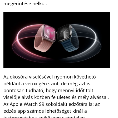
megérintése nélkül.
Az okosóra viselésével nyomon követhető
például a véroxigén szint, de még azt is
pontosan tudható, hogy mennyi időt tölt
viselője alvás közben felületes és mély alvással.
Az Apple Watch S9 sokoldalú edzőtárs is: az
edzés app számos lehetőséget kínál a
testmozgáshoz, miközben számtalan