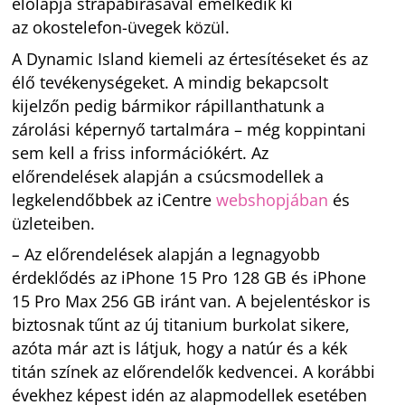
előlapja strapabírásával emelkedik ki
az okostelefon-üvegek közül.
A Dynamic Island kiemeli az értesítéseket és az
élő tevékenységeket. A mindig bekapcsolt
kijelzőn pedig bármikor rápillanthatunk a
zárolási képernyő tartalmára – még koppintani
sem kell a friss információkért. Az
előrendelések alapján a csúcsmodellek a
legkelendőbbek az iCentre
webshopjában
és
üzleteiben.
–
Az előrendelések alapján a legnagyobb
érdeklődés az iPhone 15 Pro 128 GB és iPhone
15 Pro Max 256 GB iránt van. A bejelentéskor is
biztosnak tűnt az új titanium burkolat sikere,
azóta már azt is látjuk, hogy a natúr és a kék
titán színek az előrendelők kedvencei. A korábbi
évekhez képest idén az alapmodellek esetében