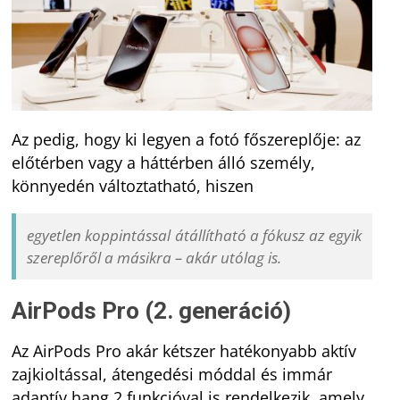
Az pedig, hogy ki legyen a fotó főszereplője: az
előtérben vagy a háttérben álló személy,
könnyedén változtatható, hiszen
egyetlen koppintással átállítható a fókusz az egyik
szereplőről a másikra – akár utólag is.
AirPods Pro (2. generáció)
Az AirPods Pro akár kétszer hatékonyabb aktív
zajkioltással, átengedési móddal és immár
adaptív hang 2 funkcióval is rendelkezik, amely