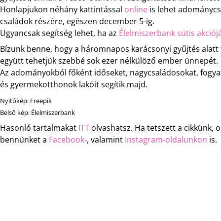
Honlapjukon néhány kattintással
online
is lehet adománycs
családok részére, egészen december 5-ig.
Ugyancsak segítség lehet, ha az
Élelmiszerbank sütis akciój
Bízunk benne, hogy a háromnapos karácsonyi gyűjtés alatt t
együtt tehetjük szebbé sok ezer nélkülöző ember ünnepét.
Az adományokból főként időseket, nagycsaládosokat, fogyat
és gyermekotthonok lakóit segítik majd.
Nyitókép: Freepik
Belső kép: Élelmiszerbank
Hasonló tartalmakat
ITT
olvashatsz. Ha tetszett a cikkünk,
bennünket a
Facebook-
, valamint
Instagram-oldalunkon
is.