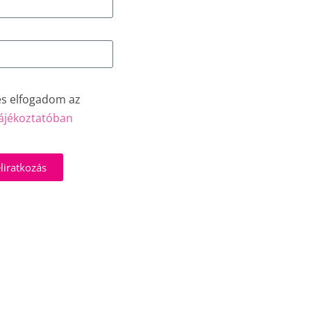
és elfogadom az
ájékoztatóban
liratkozás