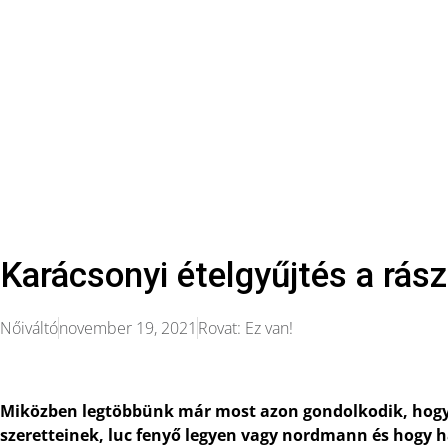
Karácsonyi ételgyűjtés a rás
Nőiváltó
november 19, 2021
Rovat:
Ez van!
Miközben legtöbbünk már most azon gondolkodik, hogy
szeretteinek, luc fenyő legyen vagy nordmann és hogy h