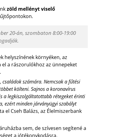
ank
zöld mellényt viselő
gyűjtőpontokon.
ember 20-án, szombaton 8:00-19:00
ogadják.
k helyszínének környéken, az
a el a rászorulókhoz az ünnepeket
.
k, családok számára. Nemcsak a fűtési
öbbet költeni. Sajnos a koronavírus
a legkiszolgáltatottabb rétegeket érinti
, ezért minden járványügyi szabályt
a el Cseh Balázs, az Élelmiszerbank
 áruházba sem, de szívesen segítené a
őséget a jótékonykodásra.