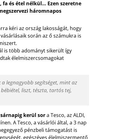
 fa és étel nélkül… Ezen szeretne
s megszervezi háromnapos
ra kéri az ország lakosságát, hogy
vásárlásaik során az ő számukra is
miszert.
 is több adományt sikerült így
dtak élelmiszercsomagokat
k a legnagyobb segítséget, mint az
biétel, liszt, tészta, tartós tej,
asárnapig kerül sor
a Tesco, az ALDI,
en. A Tesco, a vásárlói által, a 3 nap
egegyező pénzbeli támogatást is
ékenységét, egészéves élelmiszermentő