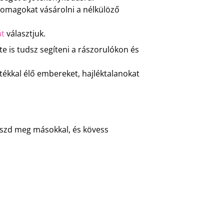
omagokat vásárolni a nélkülöző
át
választjuk.
e is tudsz segíteni a rászorulókon és
ékkal élő embereket, hajléktalanokat
 oszd meg másokkal, és kövess