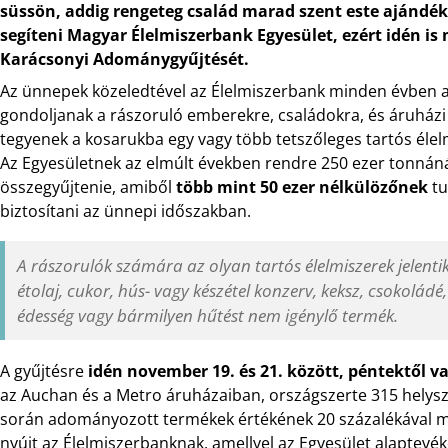
süssön, addig rengeteg család marad szent este ajándék,
segíteni Magyar Élelmiszerbank Egyesület, ezért idén i
Karácsonyi Adománygyűjtését.
Az ünnepek közeledtével az Élelmiszerbank minden évben ar
gondoljanak a rászoruló emberekre, családokra, és áruházi 
tegyenek a kosarukba egy vagy több tetszőleges tartós élel
Az Egyesületnek az elmúlt években rendre 250 ezer tonnánál
összegyűjtenie, amiből
több mint 50 ezer nélkülözőnek
tu
biztosítani az ünnepi időszakban.
A rászorulók számára az olyan tartós élelmiszerek jelenti
étolaj, cukor, hús- vagy készétel konzerv, keksz, csokoládé, bé
édesség vagy bármilyen hűtést nem igénylő termék.
A gyűjtésre
idén november 19. és 21. között, péntektől v
az Auchan és a Metro áruházaiban, országszerte 315 helyszín
során adományozott termékek értékének 20 százalékával m
nyújt az Élelmiszerbanknak, amellyel az Egyesület alaptev