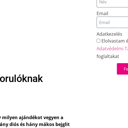
Email
Adatkezelés
Elolvastam 
Adatvédelmi T
foglaltakat
Fe
zorulóknak
 milyen ajándékot vegyen a
ány diós és hány mákos bejglit