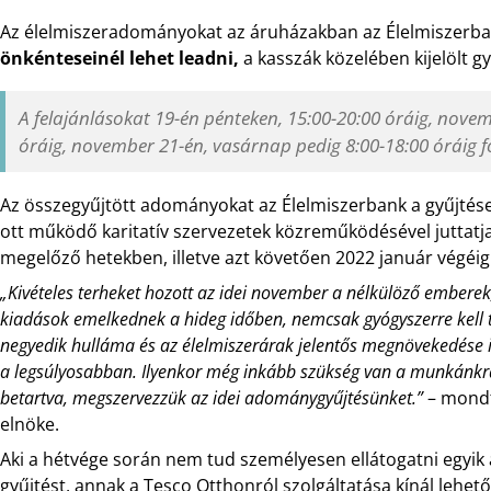
Az élelmiszeradományokat az áruházakban az Élelmiszerb
önkénteseinél lehet leadni,
a kasszák közelében kijelölt 
A felajánlásokat 19-én pénteken, 15:00-20:00 óráig, nov
óráig, november 21-én, vasárnap pedig 8:00-18:00 óráig f
Az összegyűjtött adományokat az Élelmiszerbank a gyűjtése
ott működő karitatív szervezetek közreműködésével juttatj
megelőző hetekben, illetve azt követően 2022 január végéig
„Kivételes terheket hozott az idei november a nélkülöző embere
kiadások emelkednek a hideg időben, nemcsak gyógyszerre kell t
negyedik hulláma és az élelmiszerárak jelentős megnövekedése is 
a legsúlyosabban. Ilyenkor még inkább szükség van a munkánkra
betartva, megszervezzük az idei adománygyűjtésünket.”
– mondt
elnöke.
Aki a hétvége során nem tud személyesen ellátogatni egyik
gyűjtést, annak a Tesco Otthonról szolgáltatása kínál lehet