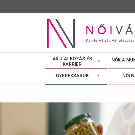
NŐI
VÁLLALKOZÁS ÉS
NŐK A MU
KARRIER
VÁLTÓ
GYEREKSAROK
NŐI 