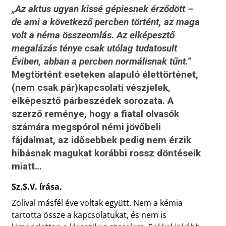
„Az aktus ugyan kissé gépiesnek érződött –
de ami a következő percben történt, az maga
volt a néma összeomlás. Az elképesztő
megalázás ténye csak utólag tudatosult
Éviben, abban a percben normálisnak tűnt.”
Megtörtént eseteken alapuló élettörténet,
(nem csak pár)kapcsolati vészjelek,
elképesztő párbeszédek sorozata. A
szerző reménye, hogy a fiatal olvasók
számára megspórol némi jövőbeli
fájdalmat, az idősebbek pedig nem érzik
hibásnak magukat korábbi rossz döntéseik
miatt…
Sz.S.V. írása.
Zolival másfél éve voltak együtt. Nem a kémia
tartotta össze a kapcsolatukat, és nem is