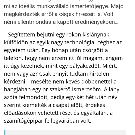
mi az ideális munkavállaló ismertetőjegye. Majd
megkérdezték erről a cégek hr-eseit is. Volt
némi ellentmondás a kapott eredményekben…
– Segítettem bejutni egy rokon kislánynak
külföldön az egyik nagy technológiai céghez az
egyetem után. Egy hónap után csörgött a
telefon, hogy nem érzem itt jól magam, engem
itt úgy kezelnek, mint egy pályakezdőt. Miért,
nem vagy az? Csak ennyit tudtam hirtelen
kérdezni – mesélte nem kevés döbbenettel a
hangjában egy hr szakértő ismerősöm. A lány
azóta felmondott, pedig egy-két hét után név
szerint kiemelték a csapat előtt, érdekes
előadásokon vehetett részt és egyáltalán, a
számítógépipar fellegvárában volt.