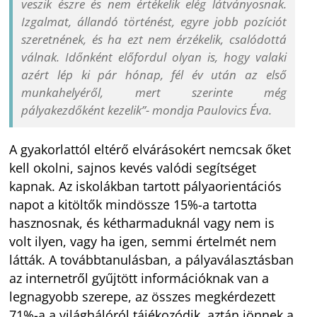
veszik észre és nem értékelik elég látványosnak.
Izgalmat, állandó történést, egyre jobb pozíciót
szeretnének, és ha ezt nem érzékelik, csalódottá
válnak. Időnként előfordul olyan is, hogy valaki
azért lép ki pár hónap, fél év után az első
munkahelyéről, mert szerinte még
pályakezdőként kezelik”- mondja Paulovics Éva.
A gyakorlattól eltérő elvárásokért nemcsak őket
kell okolni, sajnos kevés valódi segítséget
kapnak. Az iskolákban tartott pályaorientációs
napot a kitöltők mindössze 15%-a tartotta
hasznosnak, és kétharmaduknál vagy nem is
volt ilyen, vagy ha igen, semmi értelmét nem
látták. A továbbtanulásban, a pályaválasztásban
az internetről gyűjtött információknak van a
legnagyobb szerepe, az összes megkérdezett
71%-a a világhálóról tájékozódik, aztán jönnek a