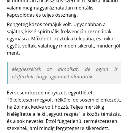
kimondottan a klasszikus szerelem. Sokkal inkább
valami megmagyarázhatatlan mentális
kapcsolódás és teljes összhang.
Rengeteg közös témájuk volt. Ugyanabban a
sajátos, kissé spirituális frekvencián rezonáltak
egymásra. Működött köztük a telepátia, és mikor
együtt voltak, valahogy minden sikerült, minden jól
ment.
Megbeszélték az álmaikat, de olyan is
előfordult, hogy ugyanazt álmodták.
Évi sosem kezdeményezett együttlétet.
Tökéletesen megvolt nélküle, de sosem ellenkezett,
ha Zolinak kedve volt hozzá. Teljes mértékig
kielégítette a lelki „együtt rezgés”, a közös témázás,
és a sok nevetés. Ettől függetlenül természetesen
szexeltek, ami mindig fergetegesre sikeredett.