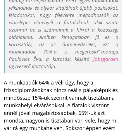
mindig történjen valami, ezért egyes munkaadók
felkínálnak és olykor kitalálnak újabb pozíciókat,
feladatokat, hogy félévente megadhassák az
előrelépés élményét a fiataloknak, akik szinte
azonnal be is számolnak a hírről a közösségi
oldalaikon. Amiben kimagaslóan jó ez a
korosztály, az az önmenedzselés, ezt a
munkaadók 70%-a is megerősíti”-mondja
Paulovics Éva, a kutatást készítő
Jobsgarden
ügyvezető igazgatója.
A munkaadók 64%-a véli úgy, hogy a
frissdiplomásoknak nincs reális pályaképük és
mindössze 15%-uk szerint vannak tisztában a
munkahelyi elvárásokkal. A fiatalok viszont
ennél jóval magabiztosabbak, 65%-uk azt
mondta, nagyon is tisztában van vele, hogy mi
vár rá egy munkahelyen. Sokszor éppen ezért