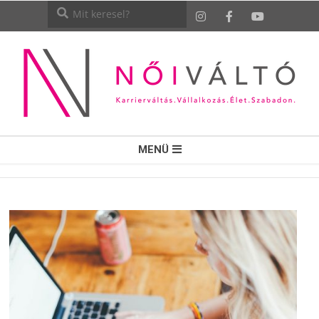
NŐI
MENÜ
VÁLTÓ