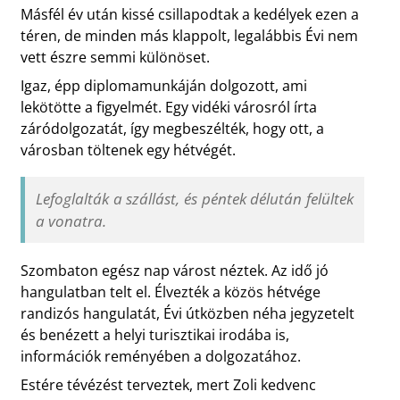
Másfél év után kissé csillapodtak a kedélyek ezen a
téren, de minden más klappolt, legalábbis Évi nem
vett észre semmi különöset.
Igaz, épp diplomamunkáján dolgozott, ami
lekötötte a figyelmét. Egy vidéki városról írta
záródolgozatát, így megbeszélték, hogy ott, a
városban töltenek egy hétvégét.
Lefoglalták a szállást, és péntek délután felültek
a vonatra.
Szombaton egész nap várost néztek. Az idő jó
hangulatban telt el. Élvezték a közös hétvége
randizós hangulatát, Évi útközben néha jegyzetelt
és benézett a helyi turisztikai irodába is,
információk reményében a dolgozatához.
Estére tévézést terveztek, mert Zoli kedvenc