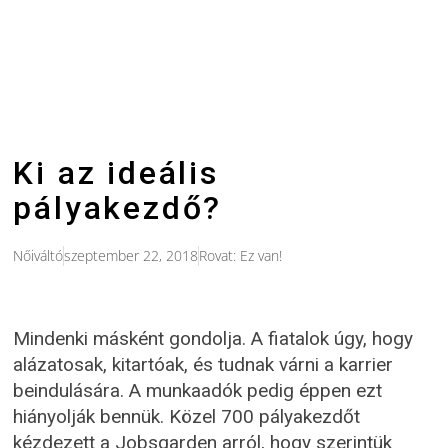
Ki az ideális
pályakezdő?
Nőiváltó
szeptember 22, 2018
Rovat:
Ez van!
Mindenki másként gondolja. A fiatalok úgy, hogy
alázatosak, kitartóak, és tudnak várni a karrier
beindulására. A munkaadók pedig éppen ezt
hiányolják bennük. Közel 700 pályakezdőt
kézdezett a Jobsgarden arról, hogy szerintük