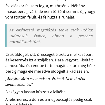
Évi először fel sem fogta, mi történik. Néhány
másodpercig várt, de nem történt semmi, úgyhogy
vontatottan felült, és felhúzta a ruháját.
Az elképesztő megalázás ténye csak utólag
tudatosult Éviben, abban a percben
normálisnak tűnt.
Csak üldögélt ott, ürességet érzett a mellkasában,
és kesernyés ízt a szájában. Haza vágyott. Kisétált
a mosdóba és rendbe tette magát, aztán még húsz
percig maga elé meredve üldögélt a kád szélén.
„Annyira várta ezt a műsort. Érthető. Nem történt
semmi különös.”
A szégyen lassan kúszott a lelkébe.
A felismerés, a düh és a megbocsájtás pedig csak