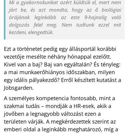
Mi a gyakornokunkat azért küldtük el, mert nem
járt be, és azt mondta, hogy az ő biológiai
órájának leginkább az este 9-hajnalig való
dolgozás felel meg. Nem tudtunk ezzel mit
kezdeni, elengedtük.
Ezt a történetet pedig egy állásportál korábbi
vezetője mesélte néhány hónappal ezelőtt.
Kivel van a baj? Baj van egyáltalán? És tényleg:
a mai munkaerőhiányos időszakban, milyen
egy idális pályakezdő? Erről készített kutatást a
Jobsgarden.
A személyes kompetencia fontosabb, mint a
szakmai tudás – mondják a HR-esek, akik a
jövőben a legnagyobb változást ezen a
területen várják. A megkérdezettek szerint az
emberi oldal a leginkább meghatározó, míg a