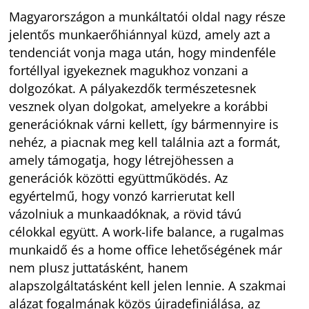
Magyarországon a munkáltatói oldal nagy része
jelentős munkaerőhiánnyal küzd, amely azt a
tendenciát vonja maga után, hogy mindenféle
fortéllyal igyekeznek magukhoz vonzani a
dolgozókat. A pályakezdők természetesnek
vesznek olyan dolgokat, amelyekre a korábbi
generációknak várni kellett, így bármennyire is
nehéz, a piacnak meg kell találnia azt a formát,
amely támogatja, hogy létrejöhessen a
generációk közötti együttműködés. Az
egyértelmű, hogy vonzó karrierutat kell
vázolniuk a munkaadóknak, a rövid távú
célokkal együtt. A work-life balance, a rugalmas
munkaidő és a home office lehetőségének már
nem plusz juttatásként, hanem
alapszolgáltatásként kell jelen lennie. A szakmai
alázat fogalmának közös újradefiniálása, az