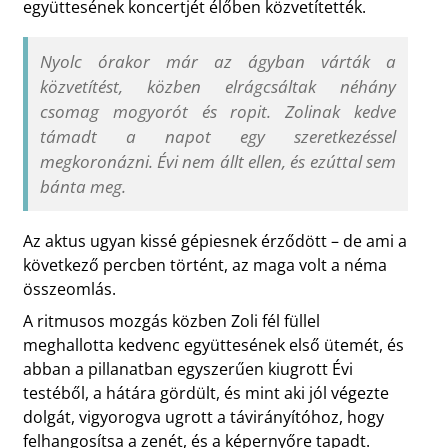
együttesének koncertjét élőben közvetítették.
Nyolc órakor már az ágyban várták a
közvetítést, közben elrágcsáltak néhány
csomag mogyorót és ropit. Zolinak kedve
támadt a napot egy szeretkezéssel
megkoronázni. Évi nem állt ellen, és ezúttal sem
bánta meg.
Az aktus ugyan kissé gépiesnek érződött – de ami a
következő percben történt, az maga volt a néma
összeomlás.
A ritmusos mozgás közben Zoli fél füllel
meghallotta kedvenc együttesének első ütemét, és
abban a pillanatban egyszerűen kiugrott Évi
testéből, a hátára gördült, és mint aki jól végezte
dolgát, vigyorogva ugrott a távirányítóhoz, hogy
felhangosítsa a zenét, és a képernyőre tapadt.