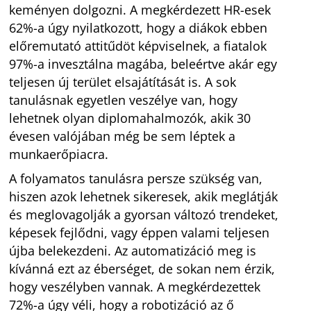
keményen dolgozni. A megkérdezett HR-esek
62%-a úgy nyilatkozott, hogy a diákok ebben
előremutató attitűdöt képviselnek, a fiatalok
97%-a invesztálna magába, beleértve akár egy
teljesen új terület elsajátítását is. A sok
tanulásnak egyetlen veszélye van, hogy
lehetnek olyan diplomahalmozók, akik 30
évesen valójában még be sem léptek a
munkaerőpiacra.
A folyamatos tanulásra persze szükség van,
hiszen azok lehetnek sikeresek, akik meglátják
és meglovagolják a gyorsan változó trendeket,
képesek fejlődni, vagy éppen valami teljesen
újba belekezdeni. Az automatizáció meg is
kívánná ezt az éberséget, de sokan nem érzik,
hogy veszélyben vannak. A megkérdezettek
72%-a úgy véli, hogy a robotizáció az ő