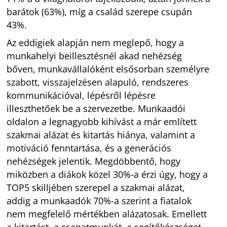
barátok (63%), míg a család szerepe csupán
43%.
Az eddigiek alapján nem meglepő, hogy a
munkahelyi beillesztésnél akad nehézség
bőven, munkavállalóként elsősorban személyre
szabott, visszajelzésen alapuló, rendszeres
kommunikációval, lépésről lépésre
illeszthetőek be a szervezetbe. Munkaadói
oldalon a legnagyobb kihívást a már említett
szakmai alázat és kitartás hiánya, valamint a
motiváció fenntartása, és a generációs
nehézségek jelentik. Megdöbbentő, hogy
miközben a diákok közel 30%-a érzi úgy, hogy a
TOP5 skilljében szerepel a szakmai alázat,
addig a munkaadók 70%-a szerint a fiatalok
nem megfelelő mértékben alázatosak. Emellett
a kitartást, a csapatmunkát, a segítőkészséget,