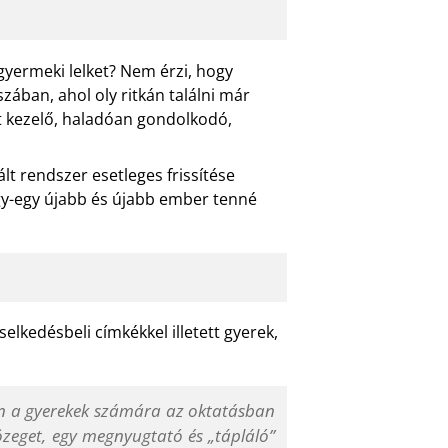
 gyermeki lelket? Nem érzi, hogy
zában, ahol oly ritkán találni már
nt kezelő, haladóan gondolkodó,
lt rendszer esetleges frissítése
egy-egy újabb és újabb ember tenné
elkedésbeli címkékkel illetett gyerek,
ján a gyerekek számára az oktatásban
közeget, egy megnyugtató és „tápláló”