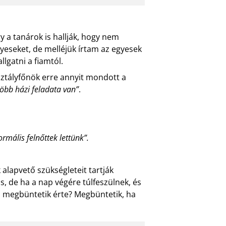
y a tanárok is hallják, hogy nem
gyeseket, de melléjük írtam az egyesek
lgatni a fiamtól.
ztályfőnök erre annyit mondott a
több házi feladata van”
.
ormális felnőttek lettünk”.
alapvető szükségleteit tartják
, de ha a nap végére túlfeszülnek, és
k, megbüntetik érte? Megbüntetik, ha