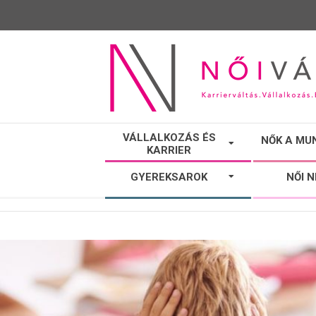
NŐI
VÁLLALKOZÁS ÉS
NŐK A MU
KARRIER
VÁLTÓ
GYEREKSAROK
NŐI 