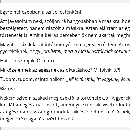
Egyre nehezebben alszik el esténként.
Azt javasoltam neki, szóljon rá hangosabban a másikra, hog
beszélgetett, hanem rászólt a másikra. Aztán aláírtam az e
történetét is. Amit a beírás percében ők nem akartak meghal
Magát a házi feladat intézményét sem egészen értem. Az os
gyerekeknek, hogy
„örüljetek, mert a másik osztálynak sokkal 
Hát… köszönjük! Örülünk.
Mi köze ennek az egésznek az oktatáshoz? Mi folyik itt?!
Tudom, tudom, szinte hallom.
„Mi is túléltük, itt vagyunk, és n
Biztos?
Nekem szívem szakad meg ezektől a történetektől! A gyerek 
kordában egész nap, és ők, amennyire tudnak, viselkednek is
az egész nap visszafogott indulataik és érzelmeik előtörne
megvédné magát és azért beszél?