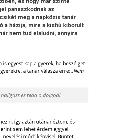
ziben, és hogy már szinte
gel panaszkodnak az
csikét meg a napközis tanár
a házija, mire a kisfiú kiborult
már nem tud elaludni, annyira
 is egyest kap a gyerek, ha beszélget.
gyerekre, a tanár válasza erre:
„Nem
hallgass és tedd a dolgod!
lmezni, így aztán utánanéztem, és
zerint sem lehet érdemjeggyel
„nevelési mód” képvisel. Büntet,