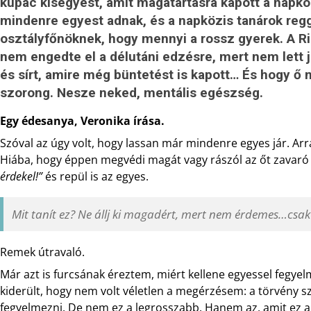
kupac kisegyest, amit magatartásra kapott a napkö
mindenre egyest adnak, és a napközis tanárok reg
osztályfőnöknek, hogy mennyi a rossz gyerek. A Ri
nem engedte el a délutáni edzésre, mert nem lett jó 
és sírt, amire még büntetést is kapott… És hogy ő 
szorong. Nesze neked, mentális egészség.
Egy édesanya, Veronika írása.
Szóval az úgy volt, hogy lassan már mindenre egyes jár. Arra
Hiába, hogy éppen megvédi magát vagy rászól az őt zavaró 
érdekel!”
és repül is az egyes.
Mit tanít ez? Ne állj ki magadért, mert nem érdemes…csak 
Remek útravaló.
Már azt is furcsának éreztem, miért kellene egyessel fegye
kiderült, hogy nem volt véletlen a megérzésem: a törvény s
fegyelmezni. De nem ez a legrosszabb. Hanem az, amit ez a 