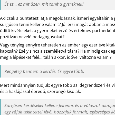
És ez… ez mit üzen, mit tanít a gyereknek?
Aki csak a büntetést látja megoldásnak, ismeri egyáltalán a
sürgősen tenni kellene valamit? Jól érzi magát abban a mass
üdítő kivételeket, a gyermeket érző és értelmes partnerké
pozitívan nevelő pedagógusokat?
Vagy tényleg ennyire tehetetlen az ember egy ezer éve kitalá
kapcsán? Esély sincs a szemléletváltásra? Ha mindig csak 
meg a lépéseket felé… talán akkor, idővel változna valami?
Rengeteg bennem a kérdés. És egyre több.
Mert mindannyian tudjuk: egyre több az idegrendszeri és vis
és a hasfájással ébredő, szorongó kisdiák.
Sürgősen kérdéseket kellene feltenni, és a válaszok alap
egy rájuk tekintettel lévő, hozzájuk formált, egészséges 