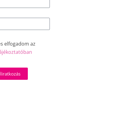
és elfogadom az
ájékoztatóban
liratkozás