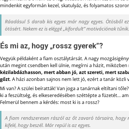
mindenkit egyformán kezel, skatulyáz, és folyamatos szoro
Ráadásul 5 darab kis egyes már nagy egyes. Ötösből ez
ötösért. Nekem ez is eléggé „kifordult” motivációnak tűnik
És mi az, hogy „rossz gyerek”?
Vegyük példaként a fiam osztálytársát. A nagy mozgásigényű
után megint csendben kell ülnie, megírni a házit, miközben
kézilabdázhasson, mert abban jó, azt szereti, mert sza
gőzt
. A házi azonban sajnos nem lett jó, ezért a tanár közl
Mi van? A szülei beíratták! Van joga a tanárnak eltiltani tő
ki a feszültség, és elkeseredésében széttépte a füzetét… a
Felmerül bennem a kérdés: most ki is a rossz?
A fiam rendszeresen rászól az őt zavaró társaira, hogy n
kifelé, hogy beszél. Már repül is az egyes.