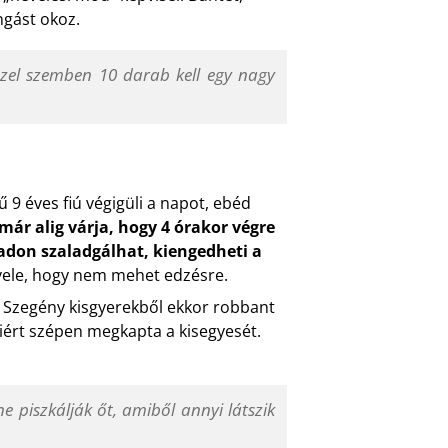
ngást okoz.
zel szemben 10 darab kell egy nagy
.
 9 éves fiú végigüli a napot, ebéd
már alig várja, hogy 4 órakor végre
badon szaladgálhat, kiengedheti a
i vele, hogy nem mehet edzésre.
le? Szegény kisgyerekből ekkor robbant
miért szépen megkapta a kisegyesét.
e piszkálják őt, amiből annyi látszik