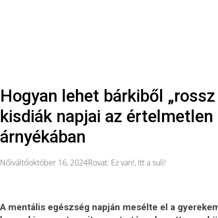
Hogyan lehet bárkiből „rossz
kisdiák napjai az értelmetlen
árnyékában
Nőiváltó
október 16, 2024
Rovat:
Ez van!
,
Itt a suli!
A mentális egészség napján mesélte el a gyerekem