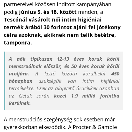
partnereivel közösen indított kampányában
pedig
június 5. és 18. között
minden, a
Tescónál vásárolt női intim higiéniai
termék árából 30 forintot
ajánl fel jótékony
célra azoknak, akiknek nem telik betétre,
tamponra.
A nők tipikusan 12-13 éves koruk körül
menstruálnak először, és 50 éves koruk körül
utoljára.
A kettő közötti körülbelül
450
hónapban
szükségük van intim higiéniai
termékekre. Ezek az alapvető árucikkek azonban
az életük során
közel
1,9
millió forintba
kerülnek.
A menstruációs szegénység sok esetben már
gyerekkorban elkezdődik. A Procter & Gamble