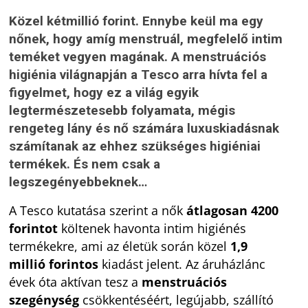
Közel kétmillió forint. Ennybe keül ma egy
nőnek,
hogy
amíg m
enstruál
,
megfelelő
i
nt
i
m
teméket vegyen magának. A menstruációs
higiénia világnapján a Tesco arra hívta fel a
figyelmet, hogy ez a világ egyik
legtermészetesebb folyamata, mégis
rengeteg lány és nő számára luxuskiadásnak
számítanak az ehhez szükséges higiéniai
termékek. És nem csak a
legszegényebbeknek…
A Tesco kutatása szerint a nők
átlagosan 4200
forintot
költenek havonta intim higiénés
termékekre, ami az életük során közel
1,9
millió
forintos
kiadást jelent. Az áruházlánc
évek óta aktívan tesz a
menstruációs
szegénység
csökkentéséért, legújabb, szállító