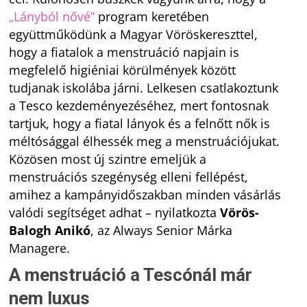
„Lányból nővé”
program keretében
együttműködünk a Magyar Vöröskereszttel,
hogy a fiatalok a menstruáció napjain is
megfelelő higiéniai körülmények között
tudjanak iskolába járni. Lelkesen csatlakoztunk
a Tesco kezdeményezéséhez, mert fontosnak
tartjuk, hogy a fiatal lányok és a felnőtt nők is
méltósággal élhessék meg a menstruációjukat.
Közösen most új szintre emeljük a
menstruációs szegénység elleni fellépést,
amihez a kampányidőszakban minden vásárlás
valódi segítséget adhat
– nyilatkozta
Vörös-
Balogh Anikó
, az Always Senior Márka
Managere.
A menstruáció a Tescónál már
nem luxus