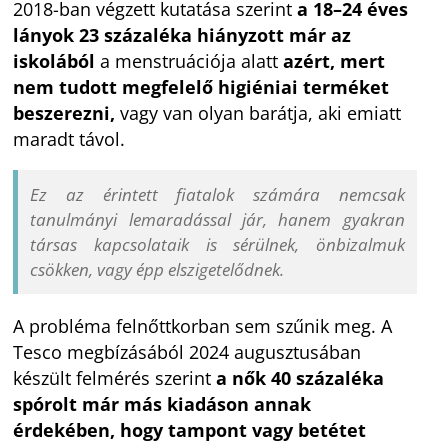
2018-ban végzett kutatása szerint
a 18–24 éves
lányok 23 százaléka hiányzott már az
iskolából
a menstruációja alatt
azért, mert
nem tudott megfelelő higiéniai terméket
beszerezni,
vagy van olyan barátja, aki emiatt
maradt távol.
Ez az érintett fiatalok számára nemcsak
tanulmányi lemaradással jár, hanem gyakran
társas kapcsolataik is sérülnek, önbizalmuk
csökken, vagy épp elszigetelődnek.
A probléma felnőttkorban sem szűnik meg. A
Tesco megbízásából 2024 augusztusában
készült felmérés szerint
a nők 40 százaléka
spórolt már más kiadáson annak
érdekében, hogy tampont vagy betétet