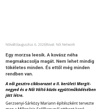
Nőiváltó
augusztus 6, 2026
Rovat:
Női Network
Egy morzsa leesik. A kovász néha
megmakacsolja magát. Nem lehet mindig
tökéletes minden. És ettől még minden
rendben van.
A női gasztro cikksorozat a II. kerületi Margit-
negyed és a Női Váltó közös együttműködésében
jött létre.
Gerzsenyi-Sárközy Mariann építészként tervezte
meg a Millenáris Széllkapunál otthont kapó