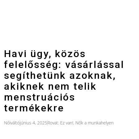
Havi ügy, közös
felelősség: vásárlással
segíthetünk azoknak,
akiknek nem telik
menstruációs
termékekre
Nőiváltó
június 4, 2025
Rovat:
Ez van!
,
Nők a munkahelyen