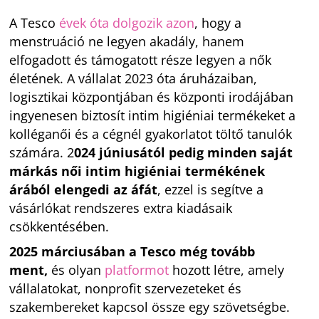
A Tesco
évek óta dolgozik azon
, hogy a
menstruáció ne legyen akadály, hanem
elfogadott és támogatott része legyen a nők
életének. A vállalat 2023 óta áruházaiban,
logisztikai központjában és központi irodájában
ingyenesen biztosít intim higiéniai termékeket a
kolléganői és a cégnél gyakorlatot töltő tanulók
számára. 2
024 júniusától pedig minden saját
márkás női intim higiéniai termékének
árából elengedi az áfát
, ezzel is segítve a
vásárlókat rendszeres extra kiadásaik
csökkentésében.
2025 márciusában a Tesco még tovább
ment,
és olyan
platformot
hozott létre, amely
vállalatokat, nonprofit szervezeteket és
szakembereket kapcsol össze egy szövetségbe.