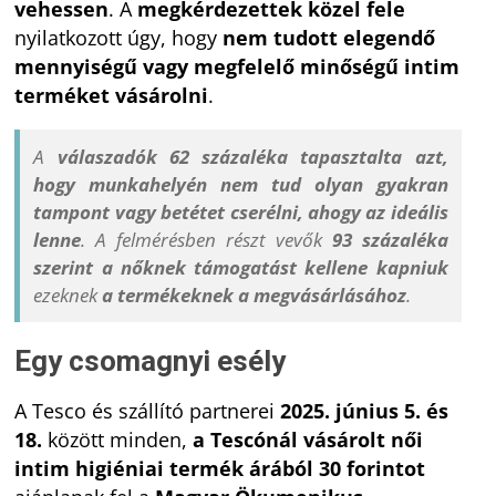
vehessen
. A
megkérdezettek közel fele
nyilatkozott úgy, hogy
nem tudott elegendő
mennyiségű vagy megfelelő minőségű intim
terméket vásárolni
.
A
válaszadók 62 százaléka tapasztalta azt,
hogy munkahelyén nem tud olyan gyakran
tampont vagy betétet cserélni, ahogy az ideális
lenne
. A felmérésben részt vevők
93 százaléka
szerint a nőknek támogatást kellene kapniuk
ezeknek
a termékeknek a megvásárlásához
.
Egy csomagnyi esély
A Tesco és szállító partnerei
2025. június 5. és
18.
között minden,
a Tescónál vásárolt női
intim higiéniai termék árából 30 forintot