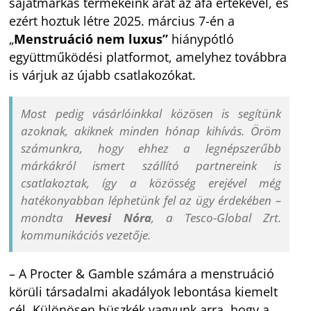
sajátmárkás termékeink árát az áfa értékével, és
ezért hoztuk létre 2025. március 7-én a
„
Menstruáció nem luxus”
hiánypótló
együttműködési platformot, amelyhez továbbra
is várjuk az újabb csatlakozókat.
Most pedig vásárlóinkkal közösen is segítünk
azoknak, akiknek minden hónap kihívás. Öröm
számunkra, hogy ehhez a legnépszerűbb
márkákról ismert szállító partnereink is
csatlakoztak, így a közösség erejével még
hatékonyabban léphetünk fel az ügy érdekében
–
mondta
Hevesi Nóra
, a Tesco-Global Zrt.
kommunikációs vezetője.
– A Procter & Gamble számára a menstruáció
körüli társadalmi akadályok lebontása kiemelt
cél. Különösen büszkék vagyunk arra, hogy a