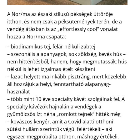
A Nor/ma az északi stílusú pékségek úttörője
itthon, és nem csak a péksütemények terén, de a
vendéglátásban is az „effortlessly cool” vonalat
hozza a Nor/ma csapata:
– biodinamikus tej, felár nélküli zabtej
– szezonális alapanyagok, sok zöldség, kevés hús –
nem hittérítésből, hanem, hogy megmutassák: hús
nélkül is lehet izgalmas ételt készíteni
– lazac helyett ma inkább pisztráng, mert közelebb
áll hozzájuk a helyi, fenntartható alapanyag-
használat
– több mint 10 éve specialty kávét szolgálnak fel. A
specialty kávézók hajnalán a vendégek a
gyümölcsös ízt néha „romlott tejnek” hitték még
– kovászos kenyér, amit a Covid alatti otthoni
sütési hullám szerintük végül felértékelt – aki
egyszer megpróbálta otthon, máshogy értékeli,