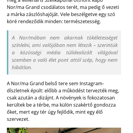
Nor/ma Grand csodálatos terét, ma pedig ő vezeti
a márka zászlóshajóját. Vele beszélgetve egy szó
köré rendeződik minden: természetesség.
A Nor/mában nem akarnak tökéletességet
színlelni, ami valójában nem létezik – szerintük
a közösségi média túlidealizált világával
szemben a való élet pont attól szép, hogy nem
hibátlan.
A Nor/ma Grand belső tere sem Instagram-
díszletnek épült: előbb a működést tervezték meg,
csak azután a dizájnt. A növények is fokozatosan
kerültek be a térbe, ma külön szakértő gondozza
őket, mert egy tér úgy fejlődik, mint egy élő
szervezet.