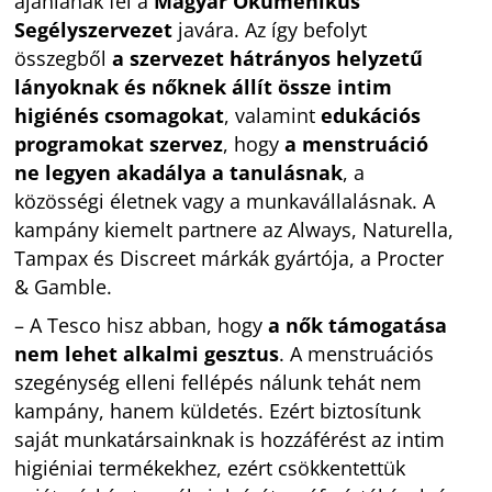
ajánlanak fel a
Magyar Ökumenikus
Segélyszervezet
javára. Az így befolyt
összegből
a szervezet hátrányos helyzetű
lányoknak és nőknek állít össze intim
higiénés csomagokat
, valamint
edukációs
programokat szervez
, hogy
a menstruáció
ne legyen akadálya a tanulásnak
, a
közösségi életnek vagy a munkavállalásnak. A
kampány kiemelt partnere az Always, Naturella,
Tampax és Discreet márkák gyártója, a Procter
& Gamble.
– A Tesco hisz abban, hogy
a nők támogatása
nem lehet alkalmi gesztus
. A menstruációs
szegénység elleni fellépés nálunk tehát nem
kampány, hanem küldetés. Ezért biztosítunk
saját munkatársainknak is hozzáférést az intim
higiéniai termékekhez, ezért csökkentettük