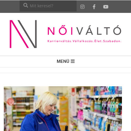
NŐI
MENÜ
VÁLTÓ