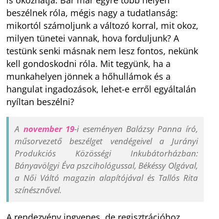
beszélnek róla, mégis nagy a tudatlanság:
mikortól számoljunk a változó korral, mit okoz,
milyen tünetei vannak, hova forduljunk? A
testünk senki másnak nem lesz fontos, nekünk
kell gondoskodni róla. Mit tegyünk, ha a
munkahelyen jönnek a hőhullámok és a
hangulat ingadozások, lehet-e erről egyáltalán
nyíltan beszélni?
A
november 19
-i eseményen Balázsy Panna író,
műsorvezető beszélget vendégeivel a Jurányi
Produkciós Közösségi Inkubátorházban:
Bányavölgyi Éva pszcihológussal, Békéssy Olgával,
a Női Váltó magazin alapítójával és Tallós Rita
színésznővel.
A rendezvény ingyenes, de regisztrációhoz