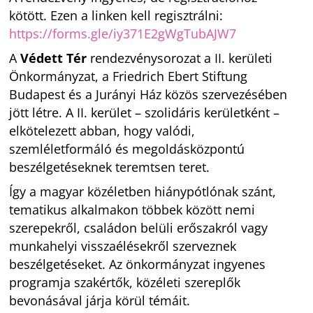
kötött. Ezen a linken kell regisztrálni:
https://forms.gle/iy371E2gWgTubAJW7
A
Védett Tér
rendezvénysorozat a II. kerületi
Önkormányzat, a Friedrich Ebert Stiftung
Budapest és a Jurányi Ház közös szervezésében
jött létre. A II. kerület – szolidáris kerületként –
elkötelezett abban, hogy valódi,
szemléletformáló és megoldásközpontú
beszélgetéseknek teremtsen teret.
Így a magyar közéletben hiánypótlónak szánt,
tematikus alkalmakon többek között nemi
szerepekről, családon belüli erőszakról vagy
munkahelyi visszaélésekről szerveznek
beszélgetéseket. Az önkormányzat ingyenes
programja szakértők, közéleti szereplők
bevonásával járja körül témáit.