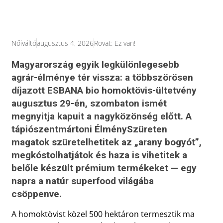
Nőiváltó
augusztus 4, 2026
Rovat:
Ez van!
Magyarország egyik legkülönlegesebb
agrár-élménye tér vissza: a többszörösen
díjazott ESBANA bio homoktövis-ültetvény
augusztus 29-én, szombaton ismét
megnyitja kapuit a nagyközönség előtt. A
tápiószentmártoni ÉlménySzüreten
magatok szüretelhetitek az „arany bogyót”,
megkóstolhatjátok és haza is vihetitek a
belőle készült prémium termékeket — egy
napra a natúr superfood világába
csöppenve.
A homoktövist közel 500 hektáron termesztik ma