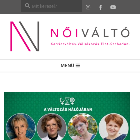
NŐI
MENÜ
VÁLTÓ