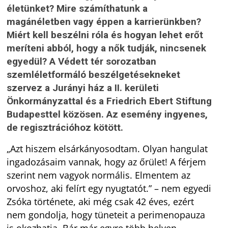
életünket? Mire számíthatunk a
magánéletben vagy éppen a karrierünkben?
Miért kell beszélni róla és hogyan lehet erőt
meríteni abból, hogy a nők tudják, nincsenek
egyedül? A Védett tér sorozatban
szemléletformáló beszélgetésekneket
szervez a Jurányi ház a II. kerületi
Önkormányzattal és a Friedrich Ebert Stiftung
Budapesttel közösen. Az esemény ingyenes,
de regisztrációhoz kötött.
„Azt hiszem elsárkányosodtam. Olyan hangulat
ingadozásaim vannak, hogy az őrület! A férjem
szerint nem vagyok normális. Elmentem az
orvoshoz, aki felírt egy nyugtatót.” – nem egyedi
Zsóka története, aki még csak 42 éves, ezért
nem gondolja, hogy tüneteit a perimenopauza
is okozhatja. Bár már egyre több helyen