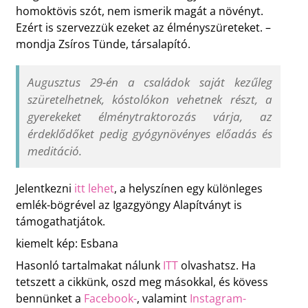
homoktövis szót, nem ismerik magát a növényt.
Ezért is szervezzük ezeket az élményszüreteket. –
mondja Zsíros Tünde, társalapító.
Augusztus 29-én a családok saját kezűleg
szüretelhetnek, kóstolókon vehetnek részt, a
gyerekeket élménytraktorozás várja, az
érdeklődőket pedig gyógynövényes előadás és
meditáció.
Jelentkezni
itt lehet
, a helyszínen egy különleges
emlék-bögrével az Igazgyöngy Alapítványt is
támogathatjátok.
kiemelt kép: Esbana
Hasonló tartalmakat nálunk
ITT
olvashatsz. Ha
tetszett a cikkünk, oszd meg másokkal, és kövess
bennünket a
Facebook-
, valamint
Instagram-