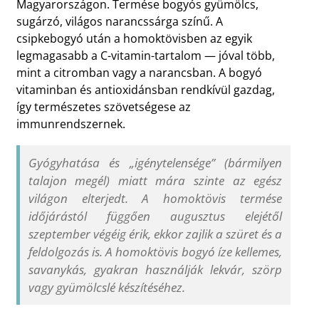
Magyarországon. Termése bogyós gyümölcs,
sugárzó, világos narancssárga színű. A
csipkebogyó után a homoktövisben az egyik
legmagasabb a C-vitamin-tartalom — jóval több,
mint a citromban vagy a narancsban. A bogyó
vitaminban és antioxidánsban rendkívül gazdag,
így természetes szövetségese az
immunrendszernek.
Gyógyhatása és „igénytelensége” (bármilyen
talajon megél) miatt mára szinte az egész
világon elterjedt. A homoktövis termése
időjárástól függően augusztus elejétől
szeptember végéig érik, ekkor zajlik a szüret és a
feldolgozás is. A homoktövis bogyó íze kellemes,
savanykás, gyakran használják lekvár, szörp
vagy gyümölcslé készítéséhez.