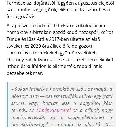
Termése az időjárástól függően augusztus elejétől
szeptember végéig érik; ekkor zajlik a szüret és a
feldolgozás is.
A tápiószentmártoni 10 hektáros ökológiai bio
homoktövis-birtokon gazdálkodó házaspár, Zsíros
Tünde és Kiss Attila 2017-ben ültette az első
töveket, és 2020 óta állít elő feldolgozott
homoktövis-termékeket: gyümölcsvelőket,
chutney-kat, lekvárokat és szörpöket. Termékeiket
itthon és külföldön is elismerték, több díjat is
bezsebeltek már.
–
Sokan ismerik a homoktövis szót, de magát a
növényt nem — azt sem tudják, milyen egy igazi
szüret, vagy hogyan lesz a bogyóból kész
termék. Az
ÉlménySzürettel
az a célunk, hogy
megismertessük ezt a szuperélelmiszert a
nagyközönséggel
–
mondja az alapító, Kiss